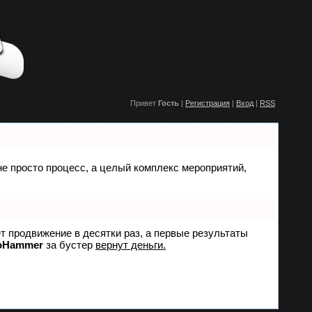
Привет
Гость
|
Регистрация
|
Вход
|
RSS
 не просто процесс, а целый комплекс мероприятий,
ет продвижение в десятки раз, а первые результаты
oHammer
за бустер
вернут деньги.