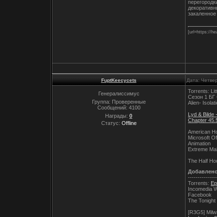
перегородк
декоративн
закаленное 
[url=https://h
FuptKeecycets
Дата: Четвер
Torrents: Li
Генералиссимус
Сезон 1 Б
Группа: Проверенные
Alien- Isola
Сообщений:
4100
Lyd & Bilde 
Награды:
0
Chapter 45.
Статус:
Offline
American Ho
Microsoft Of
Animation
Extreme Ma
The Half Ho
Добавлен
---------------
Torrents:
Ep
Incomedia W
Facebook
The Tonight
[R3G5] Milw