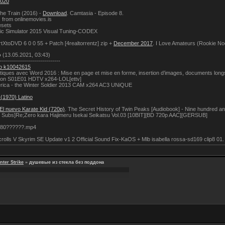
2020
the Train (2016) -
Download
. Camtasia - Episode 8.
 from onlinemovies.is
esets
c Simulator 2015 Visual Tuning-CODEX
XtoDVD 6 0 0 55 + Patch [4realtorrentz] zip +
December 2017
. I Love Amateurs (Rookie N
о
(13.05.2021, 03:43)
------------------------------
fo k10042615
iques avec Word 2016 : Mise en page et mise en forme, insertion d’images, documents longs,
pon S01E01 HDTV x264-LOL[ettv]
rica - the Winter Soldier 2013 CAM x264 AC3 UNiQUE
(1970) Latino
El nuevo Karate Kid (720p)
. The Secret History of Twin Peaks [Audiobook] - Nine hundred and
e Subs]Re;Zero kara Hajimeru Isekai Seikatsu Vol.03 [10BIT][BD 720p AAC][GERSUB]
280??????.mp4
rolls V Skyrim SE Update v1 2 Official Sound Fix-KaOS + Mlb isabella rossa-sd169 clip8 01
ter Strike
»
душевые из стекла без поддона