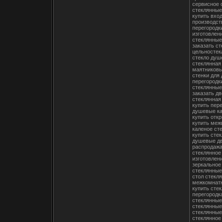
сервисное 
стеклянные
купить вхо
производст
перегородк
изготовлен
стеклянные
заказать с
цельностек
стекло душ
стеклянная
маятниковы
стенки для
перегородк
стеклянные
заказать дв
стеклянная
купить пер
душевые к
купить отк
купить меж
каленое ст
купить сте
душевые дв
распродажа
стеклянное
изготовлени
зеркальное
стеклянные
стол стекл
межкомнатн
купить сте
перегородка
стеклянные
стеклянные
стеклянные
стеклянное