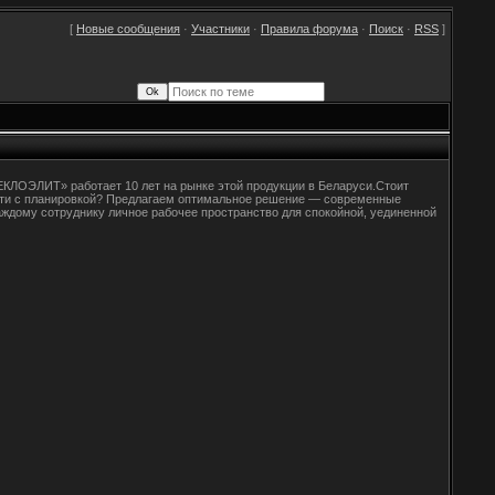
[
Новые сообщения
·
Участники
·
Правила форума
·
Поиск
·
RSS
]
КЛОЭЛИТ» работает 10 лет на рынке этой продукции в Беларуси.Стоит
ости с планировкой? Предлагаем оптимальное решение — современные
аждому сотруднику личное рабочее пространство для спокойной, уединенной