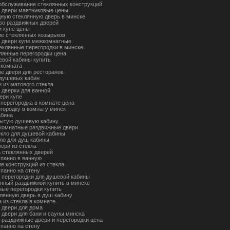
обслуживание стеклянных конструкций
 двери маятниковые цены
дную стеклянную дверь в минске
во раздвижных дверей
и купе цены
ие стеклянных козырьков
 двери купе межкомнатные
теклянные перегородки в минске
лянные перегородки цена
евой кабины купить
 комната
е двери для ресторанов
 душевых кабин
и из матового стекла
 дверки для ванной
ери купе
 перегородка в комнате цена
егородку в комнату минск
абина
рытую душевую кабину
комнатные раздвижные двери
екло для душевой кабины
кло для душ кабины
ери из стекла
 стеклянных дверей
 панно в ванную
е конструкций из стекла
 панно на стену
 перегородки для душевой кабины
янный раздвижной купить в минске
ые перегородки купить
клянную дверь в душ кабину
 из стекла в комнате
 двери для дома
 двери для бани и сауны минска
 раздвижные двери и перегородки цена
 панно на стену