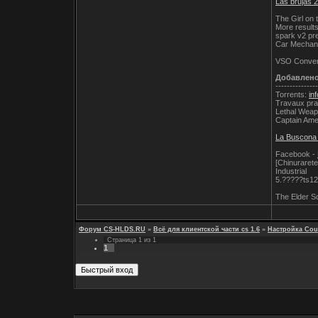
Las brujas 
The Girl on 
More results
spark v2 pr
Car Mechani
VSO Convert
Добавлен
---------------
Torrents:
in
Travaux prat
Lethal Wea
Captain Ame
La Buscona 
Facebook -
[Chinuraret
Industrial
5.?????ts1
The Elder Sc
Форум CS-HLDS.RU
»
Всё для клиентской части cs 1.6
»
Настройка Coun
Страница
1
из
1
1