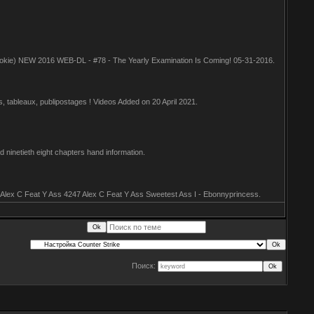
ookie) NEW 2016 WEB-DL - #78 - The Yearly Examination Is Coming! 05-31-2016.
 tableaux, publipostages ! Videos Added on 20 April 2021.
 ninetieth eight chapters hand information.
. Alex C Feat Y Ass 4247 Alex C Feat Y Ass Sweetest Ass I - Ebonnyprincess.
Поиск: