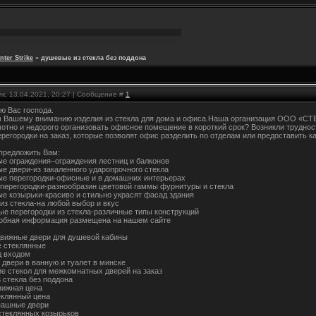
ter Strike
»
душевые из стекла без поддона
к, 13.04.2021, 20:27 | Сообщение #
1
ю Вас господа.
 Вашему вниманию изделия из стекла для дома и офиса.Наша организация ООО «СТЕ
мотно и недорого организовать офисное помещение в короткий срок? Возникли трудн
регородки на заказ, которые позволят офис разделить по отделам или предоставить к
предложить Вам:
ые ограждения–ограждения лестниц и балконов
ые двери-из закаленного ударопрочного стекла
ые перегородки-офисные и в домашних интерьерах
перегородки-разнообразин цветовой гаммы фурнитуры и стекла
ые козырьки-красиво и стильно украсят фасад здания
из стекла-на любой выбор и вкус
ые перегородки из стекла-различные типы конструкций
обная информация размещена на нашем сайте
движные двери для душевой кабины
 стеклянные
д входом
 двери в ванную и туалет в минске
ие стекол для межкомнатных дверей на заказ
 стекла без поддона
вижная цена
еклянный цена
пашные двери
стеклянных козырьков