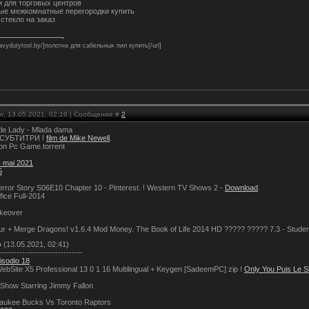
и для торговых центров
ые межкомнатные перегородки купить
стекло на заказ
eavydutytool.by/]полотна для сабельных пил купить[/url]
г, 13.05.2021, 02:16 | Сообщение #
2
ttle Lady - Mlada dama
Г СУБТИТРИ !
film de Mike Newell
.
tion Pc Game.torrent
- mai 2021
5
rror Story S06E10 Chapter 10 - Pinterest. ! Western TV Shows 2 -
Download
.
fice Full-2014
keover
ur + Merge Dragons! v1.6.4 Mod Money. The Book of Life 2014 HD ????? ????? 7.3 - Student
о
(13.05.2021, 02:41)
------------------------------
isodio 18
ebSite X5 Professional 13 0 1 16 Multilingual + Keygen [SadeemPC] zip !
Only You Puis Le Si
 Show Starring Jimmy Fallon
aukee Bucks Vs Toronto Raptors