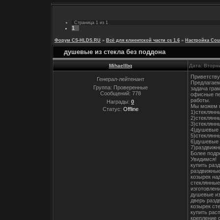
Страница
1
из
1
1
Форум CS-HLDS.RU
»
Всё для клиентской части cs 1.6
»
Настройка Coun
душевые из стекла без поддона
Mihaellbq
Дата: Вторни
Приветству
Генерал-лейтенант
Предлагаем
Группа: Проверенные
задача гра
Сообщений:
778
офисные пе
работы.
Награды:
0
Мы можем 
Статус:
Offline
1)стеклянн
2)стеклянн
3)cтеклянн
4)душевые 
5)стеклянн
6)душевые 
7)раздвижн
Более подр
Увидимся!
купить раз
раздвижные
козырек на
стеклянные
изготовлен
душевые из
дверь разд
козырек ст
купить рас
крепление 