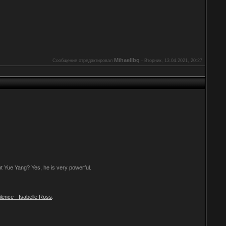
Mihaellbq
Сообщение отредактировал
-
Вторник, 13.04.2021, 20:27
 Yue Yang? Yes, he is very powerful.
lence - Isabelle Ross
.