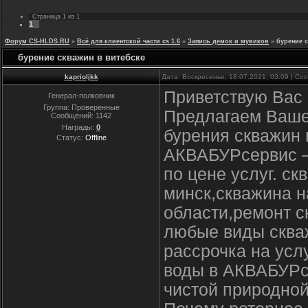
Страница
1
из
1
1
Форум CS-HLDS.RU
»
Всё для клиентской части cs 1.6
»
Запись демок и мувиков
»
бурение 
бурение скважин в витебске
kaprioljkk
Дата: Воскресенье, 18.07.2021, 03:09 | С
Приветствую Вас 
Генерал-полковник
Группа: Проверенные
Предлагаем Ваше
Сообщений:
1142
Награды:
0
бурения скважин 
Статус:
Offline
АКВАБУРсервис –
по цене услуг. с
минск,скважина н
области,ремонт с
любые виды скваж
рассрочка на усл
воды в АКВАБУРсе
чистой природной