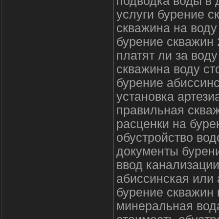
подводка воды в 
услуги бурение с
скважина на воду
бурение скважин 
платят ли за вод
скважина воду ст
бурение абиссинс
установка артези
правильная скваж
расценки на буре
обустройство во
документы бурен
ввод канализации
абиссинская или 
бурение скважин 
минеральная вод