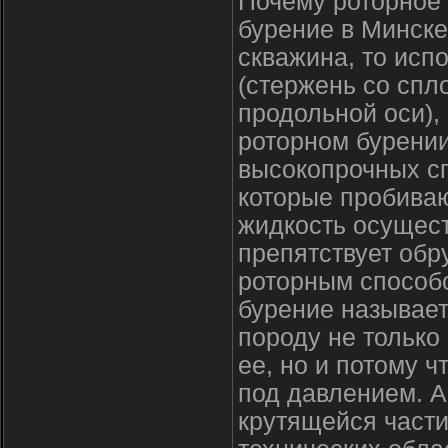
Почему роторное 
бурение в Минске
скважина, то исп
(стержень со спл
продольной оси),
роторном бурени
высокопрочных сп
которые пробива
жидкость осущест
препятствует обр
роторным способо
бурение называе
породу не только
ее, но и потому 
под давлением. 
крутящейся части