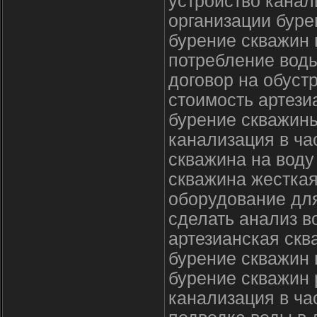
устройство канал
организации буре
бурение скважин 
потребление вод
договор на обуст
стоимость артези
бурение скважин
канализация в ча
скважина на воду
скважина жесткая
оборудование для
сделать анализ в
артезианская скв
бурение скважин 
бурение скважин 
канализация в ча