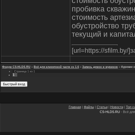
стоимость обустр
пробивка скважи
стоимость артези
обустройство тр
текущий и капит
[url=https://sfilm.by/
Форум CS-HLDS.RU
»
Всё для клиентской части cs 1.6
»
Запись демок и мувиков
»
бурение 
Страница
1
из
1
1
Главная
|
Файлы
|
Статьи
|
Новости
|
Топ с
CS-HLDS.RU
- Всё для