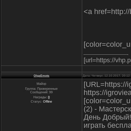
<a href=http:
[color=color_u
[url=https://vhp.
OlgaEmots
Дата: Четверг, 12.10.2017, 20:1
[URL=https://i
Майор
Группа: Проверенные
https://igrovie
Сообщений:
99
Награды:
0
[color=color_
Статус:
Offline
(2) - Мастерс
День Добрый!
играть беспла