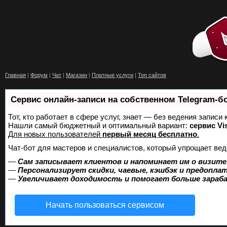
Главная
|
Форум
|
Чат
|
Магазин
|
Платные услуги
|
Топ сайтов
Сервис онлайн-записи на собственном Telegram-б
Тот, кто работает в сфере услуг, знает — без ведения записи
Нашли самый бюджетный и оптимальный вариант:
сервис Vis
Для новых пользователей
первый месяц бесплатно
.
Чат-бот для мастеров и специалистов, который упрощает вед
—
Сам записывает клиентов и напоминает им о визите
—
Персонализирует скидки, чаевые, кэшбэк и предопла
—
Увеличивает доходимость и помогает больше зара
Начать пользоваться сервисом