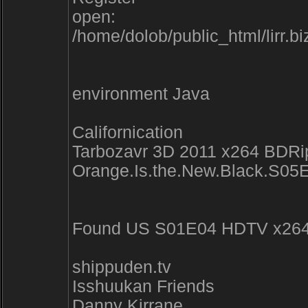
open:
/home/dolob/public_html/lirr.b
environment Java
Californication
Tarbozavr 3D 2011 x264 BDRi
Orange.Is.the.New.Black.S
Found US S01E04 HDTV x264
shippuden.tv
Isshuukan Friends
Danny Kirrane