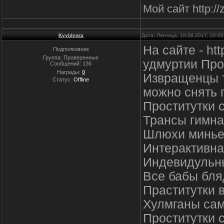
Мой сайт http://z
Kyyldynra
Дата: Пятница, 18.08.2017, 02:0
На сайте - ht
Подполковник
Группа: Проверенные
удмуртии Про
Сообщений:
136
Награды:
0
Извращенцы т
Статус:
Offline
можно снять п
Проститутки 
Трансы гимна
Шлюхи минье
Интерактивна
Индевидульны
Все бабы бля
Праститутки 
Хулмганы са
Проститутки 