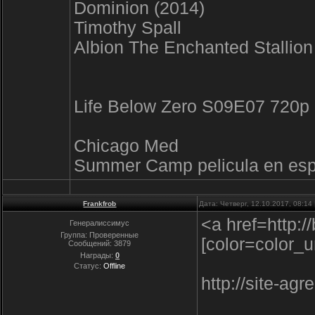
Dominion (2014)
Timothy Spall
Albion The Enchanted Stallion
Life Below Zero S09E07 720p
Chicago Med
Summer Camp pelicula en espa
Frankfrob
Дата: Четверг, 12.10.2017, 08:1
<a href=http:
Генералиссимус
Группа: Проверенные
[color=color_
Сообщений:
3879
Награды:
0
Статус:
Offline
http://site-agr