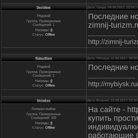
Davidtow
Дата: Среда, 09.08.2017, 22:56 
Последние нов
Рядовой
Группа: Проверенные
zimnij-turizm.r
Сообщений:
1
Награды:
0
Статус:
Offline
http://zimnij-turi
RobertDam
Дата: Пятница, 11.08.2017, 09:0
Последние нов
Рядовой
Группа: Проверенные
Сообщений:
1
Награды:
0
http://mybiysk.ru
Статус:
Offline
Hyindray
Дата: Вторник, 15.08.2017, 19:3
На сайте - ht
Генерал-майор
Группа: Проверенные
купить прост
Сообщений:
305
Награды:
0
индивидуалки
Статус:
Offline
работающие б