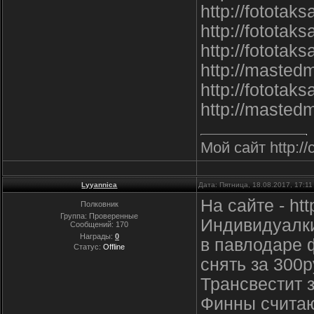
http://fototak
http://fototak
http://fototak
http://masted
http://fototak
http://masted
Мой сайт http://
Lyyannica
Дата: Пятница, 18.08.2017, 17:1
На сайте - ht
Полковник
Группа: Проверенные
Индивидуалки
Сообщений:
170
Награды:
0
в павлодаре 
Статус:
Offline
снять за 300р
Трансвестит 
Финны считаю