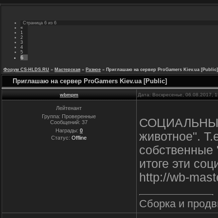
Страница
6
из
6
«
1
2
3
4
5
6
Форум CS-HLDS.RU
»
Мастерская
»
Разное
»
Приглашаю на сервер ProGamers Kiev.ua [Public]
Приглашаю на сервер ProGamers Kiev.ua [Public]
wbmpm
Дата: Воскресенье, 06.08.2017, 
Лейтенант
Группа: Проверенные
СОЦИАЛЬНЫЕ 
Сообщений:
37
Награды:
0
животное". Т
Статус:
Offline
собственные 
итоге эти со
http://wb-mas
Сборка и продви