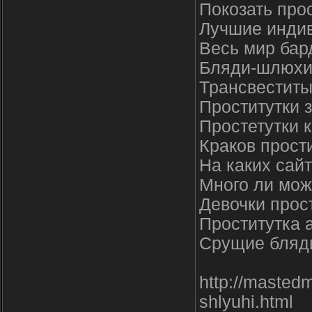
Покозать прос
Лучшие индив
Весь мир бар
Бляди-шлюхи
Трансвеститы
Проститутки 
Простетутки 
Крaков прост
На каких сай
Много ли мож
Девочки прос
Проститутка 
Срущие бляд
http://mastedm
shlyuhi.html