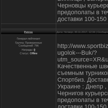
Черновцы курьер
предополаты в те
доставки 100-150 
Petrrox
Дата: Четверг, 30.11.2017, 12:34 | Сообще
Генерал-лейтенант
Группа: Проверенные
http://www.sportb
Сообщений:
796
Награды:
0
ugolok---Buk/?
Статус:
Offline
utm_source=XR&u
Качественные шве
съемным турником
Спортбиз. Достав
Украине : Днепр ,
Чернигов курьерс
предополаты в те
доставки 100-150 