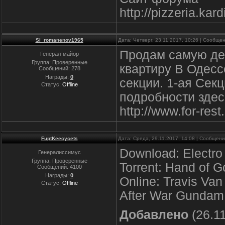
http://pizzeria.kard
Si_romanenov1965
Дата: Четверг, 23.11.2017, 10:26 | Сообще
Продам самую де
Генерал-майор
Группа: Проверенные
квартиру В Одесcе
Сообщений:
278
Награды:
0
секции. 1-ая Секци
Статус:
Offline
подробности здес
http://www.for-res
FuptKeecycets
Дата: Среда, 29.11.2017, 14:08 | Сообщен
Download: Electro
Генералиссимус
Группа: Проверенные
Torrent: Hand of G
Сообщений:
4100
Награды:
0
Online: Travis Van
Статус:
Offline
After War Gundam 
Добавлено
(26.11