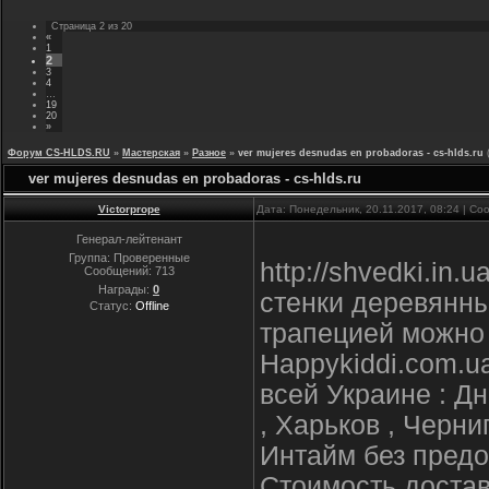
Страница
2
из
20
«
1
2
3
4
…
19
20
»
Форум CS-HLDS.RU
»
Мастерская
»
Разное
»
ver mujeres desnudas en probadoras - cs-hlds.ru
ver mujeres desnudas en probadoras - cs-hlds.ru
Victorprope
Дата: Понедельник, 20.11.2017, 08:24 | С
Генерал-лейтенант
Группа: Проверенные
http://shvedki.in
Сообщений:
713
Награды:
0
стенки деревянны
Статус:
Offline
трапецией можно 
Happykiddi.com.u
всей Украине : Дн
, Харьков , Черн
Интайм без предо
Стоимость достав