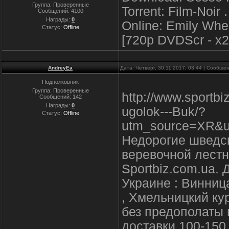
Группа: Проверенные
Torrent: Film-Noir .
Сообщений:
4100
Награды:
0
Online: Emily Whe
Статус:
Offline
[720p DVDScr - x26
AndreyEa
Дата: Четверг, 30.11.2017, 03:44 | Сообще
Подполковник
Группа: Проверенные
http://www.sportb
Сообщений:
142
Награды:
0
ugolok---Buk/?
Статус:
Offline
utm_source=XR&u
Недорогие шведск
веревочной лестн
Sportbiz.com.ua.
Украине : Винница
, Хмельницкий ку
без предополаты 
доставки 100-150 