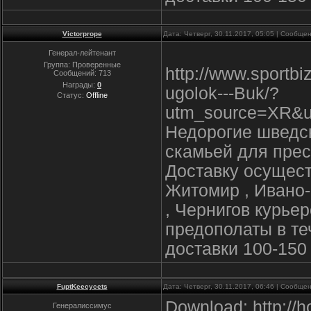
Victorprope
Дата: Четверг, 30.11.2017, 05:05 | Сообще
Генерал-лейтенант
Группа: Проверенные
http://www.sportb
Сообщений:
713
Награды:
0
ugolok---Buk/?
Статус:
Offline
utm_source=XR&u
Недорогие шведск
скамьей для прес
Доставку осущест
Житомир , Ивано-
, Чернигов курье
предополаты в те
доставки 100-150 
FuptKeecycets
Дата: Четверг, 30.11.2017, 06:46 | Сообще
Download: http://h
Генералиссимус