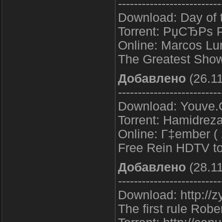
--------------------------
Download: Day of
Torrent: РџСЂРѕ 
Online: Marcos Lu
The Greatest Show
Добавлено
(26.11
--------------------------
Download: Youve.
Torrent: Hamidrez
Online: Г‡ember ( 2
Free Rein HDTV to
Добавлено
(28.11
--------------------------
Download: http://zy
The first rule Rober