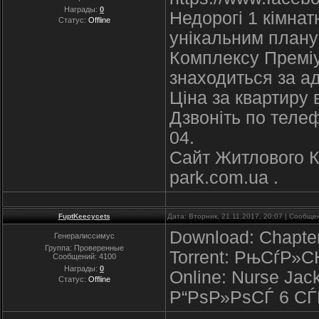
Награды:
0
Недорогі 1 кімнат
Статус:
Offline
унікальним плану
Комплексу Преміу
знаходиться за а
Ціна за квартиру в
Дзвоніть по телеф
04.
Cайт Житлового К
park.com.ua .
FuptKeecycets
Дата: Вторник, 21.11.2017, 20:07 | Сообщ
Download: Chapter
Генералиссимус
Группа: Проверенные
Torrent: РњСѓР»
Сообщений:
4100
Награды:
0
Online: Nurse Jack
Статус:
Offline
Р“РѕР»РѕСЃ 6 СЃ