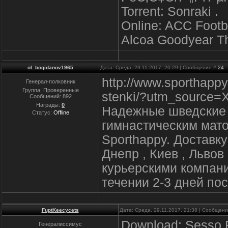
Torrent: Sonraki .
Online: ACC Footb
Alcoa Goodyear The
ol_bogidanov1965
Дата: Среда, 29.11.2017, 20:29 | Сообщение #
24
http://www.sporthapp
Генерал-полковник
Группа: Проверенные
stenki/?utm_source
Сообщений:
892
Награды:
0
Надежные шведские с
Статус:
Offline
гимнастическим мато
Sporthappy. Доставк
Днепр , Киев , Львов
курьерскими компани
течении 2-3 дней пос
FuptKeecycets
Дата: Среда, 29.11.2017, 21:38 | Сообщен
Download: Sesso F
Генералиссимус