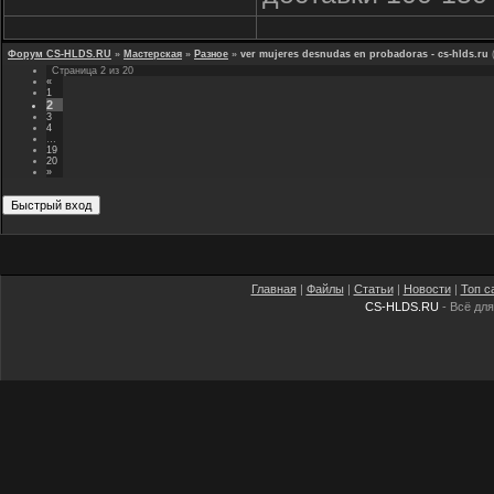
Форум CS-HLDS.RU
»
Мастерская
»
Разное
»
ver mujeres desnudas en probadoras - cs-hlds.ru
Страница
2
из
20
«
1
2
3
4
…
19
20
»
Главная
|
Файлы
|
Статьи
|
Новости
|
Топ с
CS-HLDS.RU
- Всё для