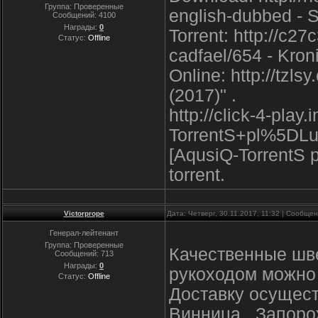
Группа: Проверенные
english-dubbed - S
Сообщений:
4100
Награды:
0
Torrent: http://c27
Статус:
Offline
cadfael/654 - Kron
Online: http://tz
(2017)" .
http://click-4-pla
TorrentS+pl%5DL
[AqusiQ-TorrentS 
torrent.
Victorprope
Дата: Четверг, 30.11.2017, 11:32 | Сообще
Генерал-лейтенант
Группа: Проверенные
Качественные шве
Сообщений:
713
Награды:
0
рукоходом можно 
Статус:
Offline
Доставку осущест
Винница , Запорож