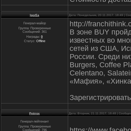
IgorEa
Дата: Понедельник, 20.11.2017, 18:49 | С
http://franchithink
Генерал-майор
Группа: Проверенные
В зоне BUY пройд
Сообщений:
361
Награды:
0
известных во мно
Статус:
Offline
сетей из США, Ис
России. Среди них
Burgers, Coffee Pl
Celentano, Salate
«Мафия», «Хинка
Зарегистрироватьс
Petrrox
Дата: Вторник, 21.11.2017, 16:48 | Сообщ
Генерал-лейтенант
Группа: Проверенные
https://www.faceb
Сообщений:
796