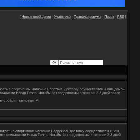
[
Новые сообщения
·
Участники
·
Правила форума
·
Поиск
·
RSS
]
азать в спортивном магазине Спортбиз. Доставку осуществляем к Вам домой
компаниями Новая Почта, Интайм без предополаты в течении 2-3 дней после
ium=cpc&utm_campaign=Pr
мотреть в спортивном магазине Happykiddi. Доставку осуществляем к Вам
скими компаниями Новая Почта, Интайм без предополаты в течении 2-3 дней