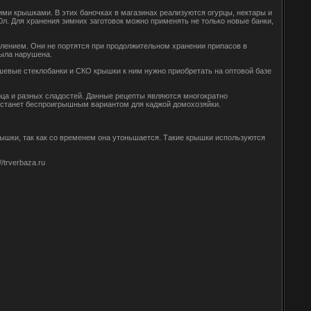
ими крышками. В этих баночках в магазинах реализуются огурцы, нектары и
0л. Для хранения зимних заготовок можно применять не только новые банки,
лением. Они не портятся при продолжительном хранении припасов в
была нарушена.
шевые стеклобанки и СКО крышки к ним нужно приобретать на оптовой базе
рца и разных сладостей. Данные рецепты являются многократно
 станет беспроигрышным вариантом для каджой домохозяйки.
рышки, так как со временем она утоньшается. Такие крышки используются
trverbaza.ru