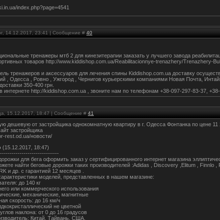
dki.in.ua/index.php?page=4541
г, 14.12.2017, 23:41 | Сообщение #
40
иональные тренажеры мтб 2 для кинезитерапии заказать у лучшего завода реабилита
ртивных товаров http://www.kiddishop.com.ua/Reabilitacionnye-trenazhery/Trenazhery-B
ель тренажеров и аксессуаров для лечения спины Kiddishop.com.ua доставку осуществл
ий , Одесса , Ровно , Ужгород , Чернигов курьерскими компаниями Новая Почта, Интай
доставки 350-400 грн.
 интернете http://kiddishop.com.ua , звоните нам по телефонам +38-097-297-83-37, +3
ца, 15.12.2017, 18:47 | Сообщение #
41
ю дешевую от застройщика однокомнатную квартиру в г. Одесса Фонтанка по цене 11 200
 Сайт застройщика
or-rest.od.ua/новости/
о
(15.12.2017, 18:47)
------------------------------
орожки для бега оформить заказ у сертифицированного интернет магазина эллиптичес
ете найти беговые дорожки таких производителей :Adidas , Discovery ,Elitum , Finnlo , Free
RK и др. с гарантией 12 месяцев .
арактеристики моделей, представленных в нашем магазине:
ателя: до 140 кг
его или коммерческого использования
рические, механические, магнитные
ая скорость: до 16 км/ч
идкокристаллический не цветной
глов наклона: от 0 до 16 градусов
изводитель: Китай, Тайвань, США.