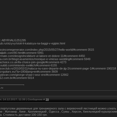
e: ABYRVALG251295
lub.ru/otzyvy/stoit-li-katatsya-na-baggi-v-egipte.html
nessincomegenerator.com/index.php/2015/05/27/hello-world/#comment-3515
baijiafc.com/90.html#comment-5991
ormate.com/design/incididunt-ut-labore-et-dolore-11/#comment-4450
italia.com.br/blog/casamentos/monique-e-vinicius-wedding#comment-5949
fachoice.co.uk/ifa-choice-join-google/#comment-4273
tsouldd.com/nintendo-swiiiitch/#comment-6155
esoxclub.ro/2010/02/11/naluca-nu-sare-departe-de-jig-2/comment-page-1/#comment-190218
og.zrguitars.eu/?p=180&lang=en#comment-3609
laspiovan.com/george-shaw-i-woz-ere/#comment-12662
p12.com.br/#comment-5014
.ru
г, 14.12.2017, 11:38 | Сообщение #
39
спортуголки деревянные для тренажерного зала с веревочной лестницей можно узнать
не : Житомир , Киев , Кропивницкий , Одесса , Сумы , Херсон, Хмельницкий курьерски
а. Стоимость доставки 100-150 грн.