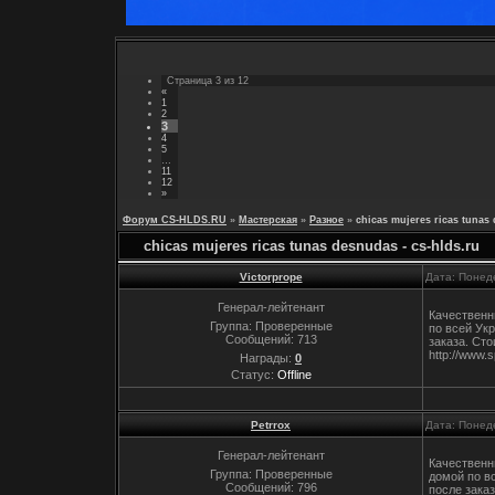
Страница
3
из
12
«
1
2
3
4
5
…
11
12
»
Форум CS-HLDS.RU
»
Мастерская
»
Разное
»
chicas mujeres ricas tunas 
chicas mujeres ricas tunas desnudas - cs-hlds.ru
Victorprope
Дата: Понед
Генерал-лейтенант
Качественн
Группа: Проверенные
по всей Ук
Сообщений:
713
заказа. Сто
http://www
Награды:
0
Статус:
Offline
Petrrox
Дата: Понед
Генерал-лейтенант
Качественн
Группа: Проверенные
домой по в
Сообщений:
796
после заказ