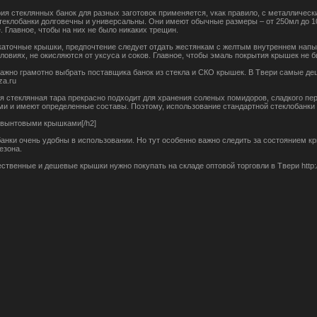
рия стеклянных банок для разных заготовок применяется, vкак правило, с металлическ
 стеклобанки долговечны и универсальны. Они имеют обычные размеры – от 250мл до 1
. Главное, чтобы на них не было никаких трещин.
каточные крышки, предпочтение следует отдать жестянкам с желтым внутреннем напы
ловиях, не окисляются от уксуса и соков. Главное, чтобы эмаль покрытия крышек не 
ажно грамотно выбрать поставщика банок из стекла и СКО крышек. В Твери самые де
za.ru
я стеклянная тара прекрасно подходит для хранения соленых помидоров, сладкого пе
и и имеют определенные составы. Поэтому, использование стандартной стеклобанки
с вынтовыми крышками[/h2]
анки очень удобны в использовании. Но тут особенно важно следить за состоянием к
сезона.
ственные и дешевые крышки нужно покупать на складе оптовой торговли в Твери http://