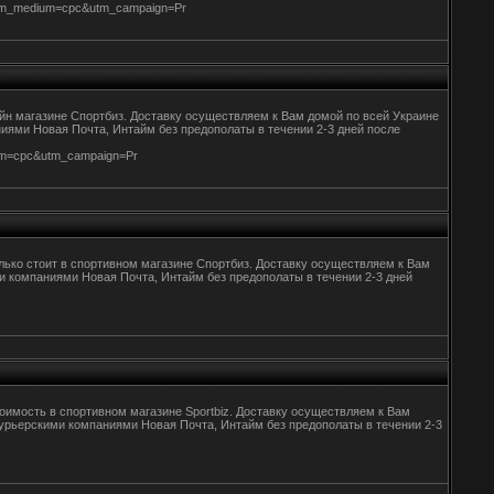
&utm_medium=cpc&utm_campaign=Pr
йн магазине Спортбиз. Доставку осуществляем к Вам домой по всей Украине
аниями Новая Почта, Интайм без предополаты в течении 2-3 дней после
ium=cpc&utm_campaign=Pr
олько стоит в спортивном магазине Спортбиз. Доставку осуществляем к Вам
ими компаниями Новая Почта, Интайм без предополаты в течении 2-3 дней
имость в спортивном магазине Sportbiz. Доставку осуществляем к Вам
в курьерскими компаниями Новая Почта, Интайм без предополаты в течении 2-3