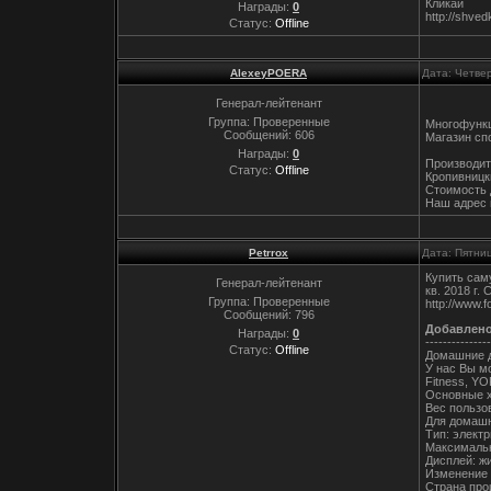
Кликай
Награды:
0
http://shve
Статус:
Offline
AlexeyPOERA
Дата: Четвер
Генерал-лейтенант
Группа: Проверенные
Многофункц
Сообщений:
606
Магазин спо
Награды:
0
Производит
Статус:
Offline
Кропивницк
Стоимость 
Наш адрес в
Petrrox
Дата: Пятни
Купить саму
Генерал-лейтенант
кв. 2018 г.
Группа: Проверенные
http://www.f
Сообщений:
796
Добавлен
Награды:
0
---------------
Статус:
Offline
Домашние д
У нас Вы мож
Fitness, YO
Основные х
Вес пользов
Для домашн
Тип: элект
Максимальн
Дисплей: ж
Изменение у
Страна про