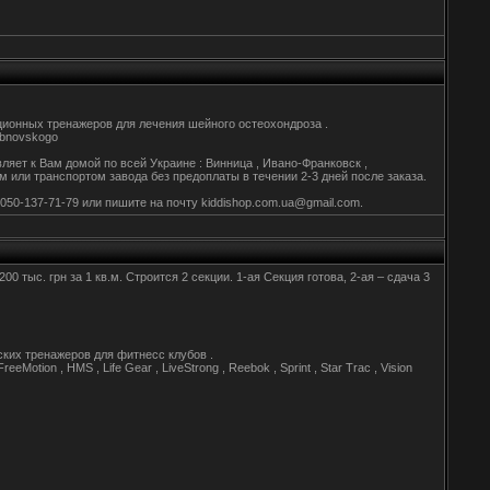
ционных тренажеров для лечения шейного остеохондроза .
ubnovskogo
яет к Вам домой по всей Украине : Винница , Ивано-Франковск ,
м или транспортом завода без предоплаты в течении 2-3 дней после заказа.
8-050-137-71-79 или пишите на почту kiddishop.com.ua@gmail.com.
 тыс. грн за 1 кв.м. Строится 2 секции. 1-ая Секция готова, 2-ая – сдача 3
ких тренажеров для фитнесс клубов .
Motion , HMS , Life Gear , LiveStrong , Reebok , Sprint , Star Trac , Vision