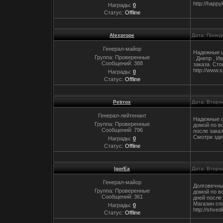
http://hap
Награды:
0
Статус:
Offline
Alexprope
Дата: Понед
Генерал-майор
Надежные ш
Группа: Проверенные
: Днепр , 
Сообщений:
388
заказа. Сто
http://www
Награды:
0
Статус:
Offline
Petrrox
Дата: Вторни
Генерал-лейтенант
Надежные с
Группа: Проверенные
домой по вс
Сообщений:
796
после заказ
Смотри здес
Награды:
0
Статус:
Offline
IgorEa
Дата: Вторни
Генерал-майор
Долговечны
Группа: Проверенные
домой по в
Сообщений:
361
дней после 
Магазин сп
Награды:
0
http://shve
Статус:
Offline