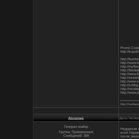
Promo Cod
http://kupok
http://busi
http://www.
http://myflo
http://foto
http://www.i
http://stree
http://www.
http://zrbl
http://nico
http://www.
http://tverbaza
Alexprope
Дата: Четвер
Генерал-майор
Недорогие 
Группа: Проверенные
всей Украи
Сообщений:
388
после заказ