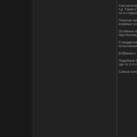
Сия катего
т.д. Такие
но и старые
Покупая за
влажных ус
Особенно в
http://tverba
Стандартна
испытанным
[h2]Банки 
Подобные б
где-то 2-4 
Самые каче