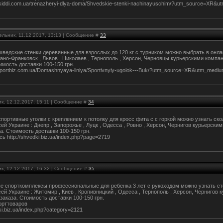
pykiddi.com.ua/trenazheryi-dlya-doma/Shvedskie-stenki-nachinayuschim/?utm_source=XR
ельник, 11.12.2017, 13:13 | Сообщение #
33
ведские стенки деревянные для взрослых до 120 кг с турником можно выбрать в онла
Ивано-Франковск , Львов , Николаев , Тернополь , Херсон, Черновцы курьерскими комп
имость доставки 100-150 грн.
.sportbiz.com.ua/Domashnyaya-liniya/Sportivnyiy-ugolok---Buk/?utm_source=XR&utm_med
к, 12.12.2017, 15:11 | Сообщение #
34
портивные уголки с креплением к потолку для кросс фита с с горкой можно узнать ск
ей Украине : Днепр , Запорожье , Луцк , Одесса , Ровно , Херсон, Чернигов курьерск
а. Стоимость доставки 100-150 грн.
ь http://shvedki.biz.ua/index.php?page=2719
к, 12.12.2017, 16:32 | Сообщение #
35
е спорткомплексы профессиональные для ребенка 3 лет с рукоходом можно узнать сто
сей Украине : Житомир , Киев , Кропивницкий , Одесса , Тернополь , Херсон, Черниго
заказа. Стоимость доставки 100-150 грн.
орттоваров
dki.biz.ua/index.php?category=2121