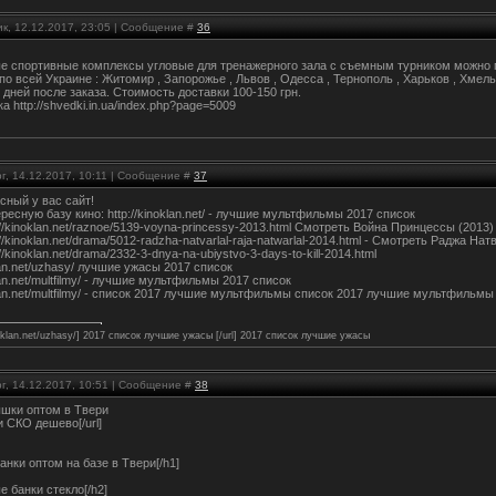
к, 12.12.2017, 23:05 | Сообщение #
36
е спортивные комплексы угловые для тренажерного зала с съемным турником можно по
по всей Украине : Житомир , Запорожье , Львов , Одесса , Тернополь , Харьков , Хм
 дней после заказа. Стоимость доставки 100-150 грн.
 http://shvedki.in.ua/index.php?page=5009
г, 14.12.2017, 10:11 | Сообщение #
37
сный у вас сайт!
есную базу кино: http://kinoklan.net/ - лучшие мультфильмы 2017 список
://kinoklan.net/raznoe/5139-voyna-princessy-2013.html Смотреть Война Принцессы (2013
://kinoklan.net/drama/5012-radzha-natvarlal-raja-natwarlal-2014.html - Смотреть Раджа На
//kinoklan.net/drama/2332-3-dnya-na-ubiystvo-3-days-to-kill-2014.html
klan.net/uzhasy/ лучшие ужасы 2017 список
klan.net/multfilmy/ - лучшие мультфильмы 2017 список
klan.net/multfilmy/ - список 2017 лучшие мультфильмы список 2017 лучшие мультфильмы
inoklan.net/uzhasy/] 2017 список лучшие ужасы [/url] 2017 список лучшие ужасы
г, 14.12.2017, 10:51 | Сообщение #
38
ышки оптом в Твери
ки СКО дешево[/url]
анки оптом на базе в Твери[/h1]
 банки стекло[/h2]