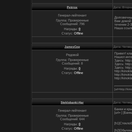
Petrrox
Дата: Вторни
Генерал-лейтенант
Долговечны
Группа: Проверенные
Вам домой 
Сообщений:
796
течении 2-3
Наша ссылка
Награды:
0
Статус:
Offline
JamesCep
Дата: Четвер
Привет! кла
Рядовой
Нашел интер
Группа: Проверенные
Здесь: http
Сообщений:
8
Здесь: http
Здесь: http:
Награды:
0
http://kino
Статус:
Offline
http://kino
http://kino
[url=http://k
Steklobanki-Har
Дата: Четвер
Банки и кр
Генерал-лейтенант
[url= ] ]Бан
Группа: Проверенные
Сообщений:
644
[h1]Стеклоб
Награды:
0
Статус:
Offline
[h2]Обычные