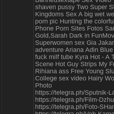
shaven pussy Two Super S
Kingdoms Sex A big wet ween
porn pic Hunting the colorf
Phone Porn Sites Fotos Sa
Gold,Sarah Dark in FunMov
Superwomen sex Gia Jakart
adventure Ariana Adin Blue
fuck milf tube Kyra Hot - A
Scene Hot Guy Strips My F
Rihiana ass Free Young Slu
College sex video Hairy W
Photo
https://telegra.ph/Sputnik-
https://telegra.ph/Film-Dz
https://telegra.ph/Foto-SHa
https://telegra.ph/Veb-Ka