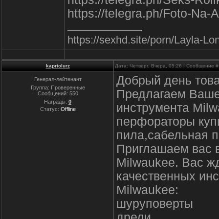
https://telegra.ph/Foto-Na
https://sexhd.site/porn/Layla-L
kapriolurz
Дата: Четверг, Вчера, 05:26 | Сообщение 
Добрый день тов
Генерал-лейтенант
Группа: Проверенные
Предлагаем Ваше
Сообщений:
550
Награды:
0
инструмента Milw
Статус:
Offline
перфораторы купи
пила,сабельная п
Приглашаем вас 
Milwaukee. Вас ж
качественных инс
Milwaukee:
шуруповерты
дрели