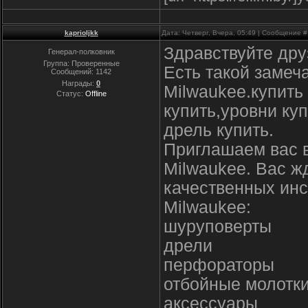
kaprioljkk
Дата: Четверг, Вчера, 05:49 | Сообщение 
Здравствуйте дру
Генерал-полковник
Группа: Проверенные
Есть такой замеч
Сообщений:
1142
Награды:
0
Milwaukee.купить
Статус:
Offline
купить,уровни ку
дрель купить.
Приглашаем вас 
Milwaukee. Вас ж
качественных инс
Milwaukee:
шуруповерты
дрели
перфораторы
отбойные молотк
аксессуары