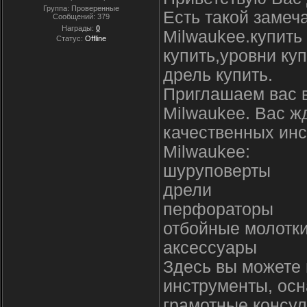
Группа: Проверенные
Есть такой замеч
Сообщений:
379
Награды:
0
Milwaukee.купить
Статус:
Offline
купить,уровни ку
дрель купить.
Приглашаем вас 
Milwaukee. Вас ж
качественных инс
Milwaukee:
шуруповерты
дрели
перфораторы
отбойные молотк
аксессуары
Здесь вы можете 
инструменты, осн
грамотные консул