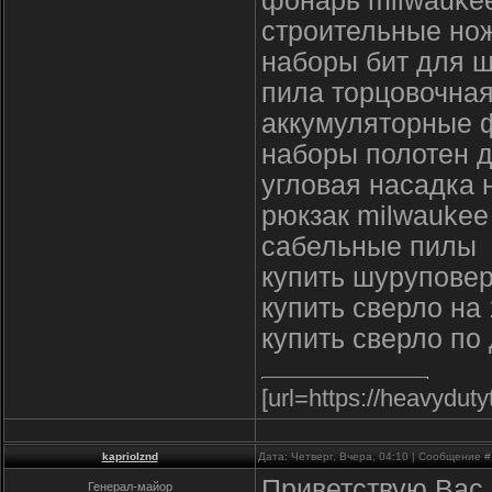
фонарь milwauke
строительные но
наборы бит для ш
пила торцовочная
аккумуляторные ф
наборы полотен 
угловая насадка 
рюкзак milwaukee
сабельные пилы
купить шуруповер
купить сверло на
купить сверло по
[url=https://heavydut
kapriolznd
Дата: Четверг, Вчера, 04:10 | Сообщение 
Приветствую Вас 
Генерал-майор