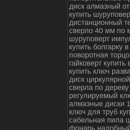
диск алмазный от
купить шуруповер
дистанционный т
сверло 40 мм по 
шуруповерт импу
купить болгарку в
поворотная торцо
гайковерт купить 
купить ключ разв
диск циркулярной
сверла по дереву
регулируемый клю
алмазные диски 
ключ для труб ку
сабельная пила 
фонарь налобны