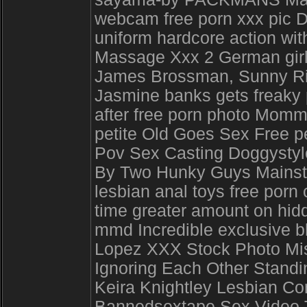
webcam free porn xxx pic 
uniform hardcore action w
Massage Xxx 2 German girl 
James Brossman, Sunny Rise
Jasmine banks gets freaky p
after free porn photo Momm
petite Old Goes Sex Free p
Pov Sex Casting Doggystyl
By Two Hunky Guys Mainstr
lesbian anal toys free porn
time greater amount on hi
mmd Incredible exclusive bl
Lopez XXX Stock Photo Mis
Ignoring Each Other Stand
Keira Knightley Lesbian Co
Bannedsextape Sex Video T