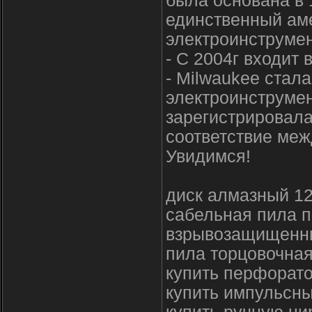
была основана в 1
единственный ам
электроинструмен
- С 2004г входит 
- Milwaukee стал
электроинструмен
зарегистрировала
соответствие меж
Увидимся!
диск алмазный 12
сабельная пила п
взрывозащищенн
пила торцовочна
купить перфорато
купить импульсн