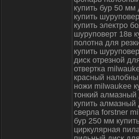
купить бур 50 мм
купить шуруповер
купить электро б
шуруповерт 18в к
полотна для резк
купить шуруповер
диск отрезной для
отвертка milwauk
красный налобны
ножи milwaukee к
тонкий алмазный 
купить алмазный 
сверла forstner m
бур 250 мм купит
циркулярная пила
пильный диск дл