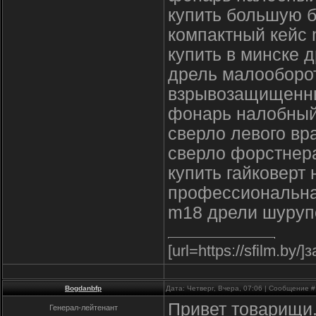
купить большую б
компактный кейс 
купить в минске 
дрель малооборот
взрывозащищенн
фонарь налобный
сверло левого вр
сверло форстнера
купить гайковерт 
профессиональна
m18 дрели шуруп
[url=https://sfilm.by/
Bogdanbfp
Дата: Четверг, Вчера, 07:06 | Сообщение 
Привет товарищи
Генерал-лейтенант