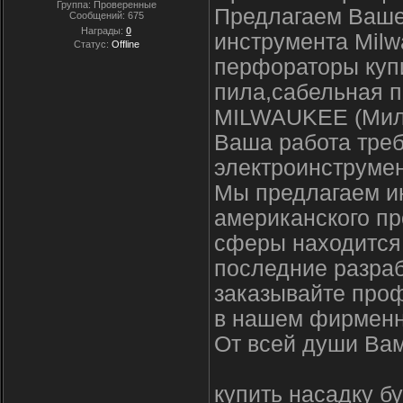
Группа: Проверенные
Предлагаем Ваше
Сообщений:
675
Награды:
0
инструмента Milw
Статус:
Offline
перфораторы купи
пила,сабельная п
MILWAUKEE (Мил
Ваша работа треб
электроинструмен
Мы предлагаем и
американского пр
сферы находится 
последние разраб
заказывайте про
в нашем фирменн
От всей души Вам
купить насадку б