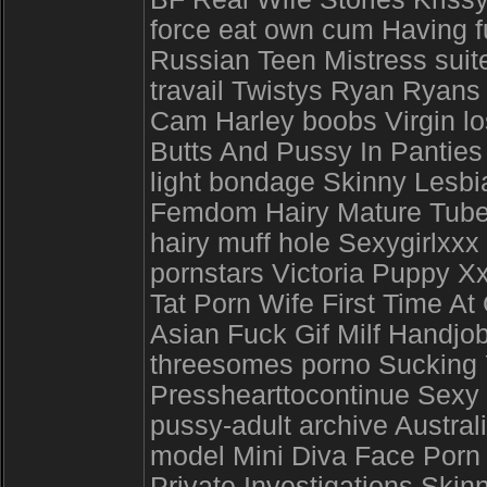
force eat own cum Having 
Russian Teen Mistress suite
travail Twistys Ryan Ryan
Cam Harley boobs Virgin los
Butts And Pussy In Pantie
light bondage Skinny Lesbi
Femdom Hairy Mature Tube 
hairy muff hole Sexygirlxxx
pornstars Victoria Puppy X
Tat Porn Wife First Time At
Asian Fuck Gif Milf Handj
threesomes porno Sucking
Presshearttocontinue Sexy 
pussy-adult archive Austra
model Mini Diva Face Porn
Private Investigations Skin