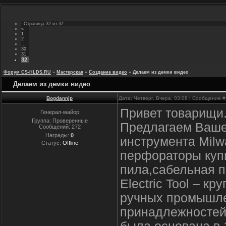
Страница
32
из
32
«
1
2
…
30
31
32
Форум CS-HLDS.RU
»
Мастерская
»
Создание видео
»
Делаем из демки видео
Делаем из демки видео
Bogdannjp
Дата: Четверг, Вчера, 03:08 | Сообщение 
Привет товарищи
Генерал-майор
Группа: Проверенные
Предлагаем Ваше
Сообщений:
272
Награды:
0
инструмента Milw
Статус:
Offline
перфораторы купи
пила,сабельная п
Electric Tool – к
ручных промышле
принадлежностей 