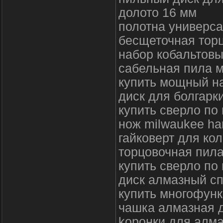
долото 16 мм
полотна универс
бесщеточная тор
набор кобальтовы
сабельная пила м
купить мощный н
диск для болгарк
купить сверло по
нож milwaukee ha
гайковерт для кол
торцовочная пила
купить сверло по
диск алмазный с
купить многофун
чашка алмазная 
kopoнки для aлмa