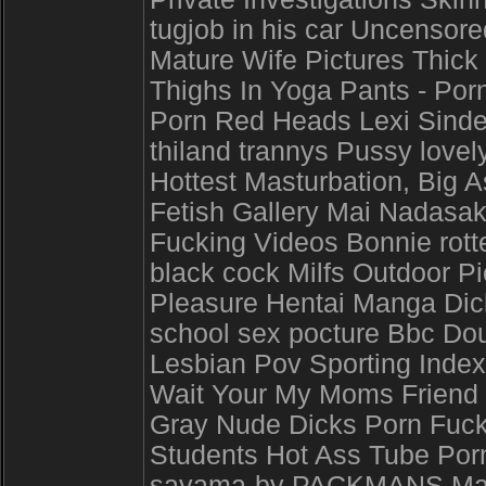
tugjob in his car Uncensore
Mature Wife Pictures Thick
Thighs In Yoga Pants - Porn
Porn Red Heads Lexi Sinde
thiland trannys Pussy lovel
Hottest Masturbation, Big 
Fetish Gallery Mai Nadasak
Fucking Videos Bonnie rotte
black cock Milfs Outdoor P
Pleasure Hentai Manga Dic
school sex pocture Bbc Do
Lesbian Pov Sporting Index 
Wait Your My Moms Friend P
Gray Nude Dicks Porn Fuck
Students Hot Ass Tube Porn
sayama-by PACKMANS Matu