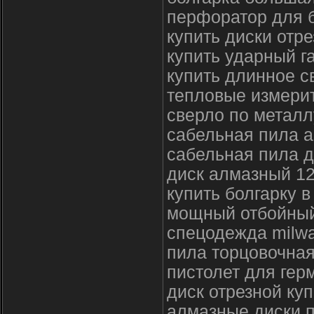
перфоратор для б
купить диски отр
купить ударный г
купить длинное с
тепловые измери
сверло по металл
сабельная пила а
сабельная пила 
диск алмазный 12
купить болгарку 
мощный отбойный
спецодежда milw
пила торцовочна
пистолет для ге
диск отрезной куп
алмазные диски 