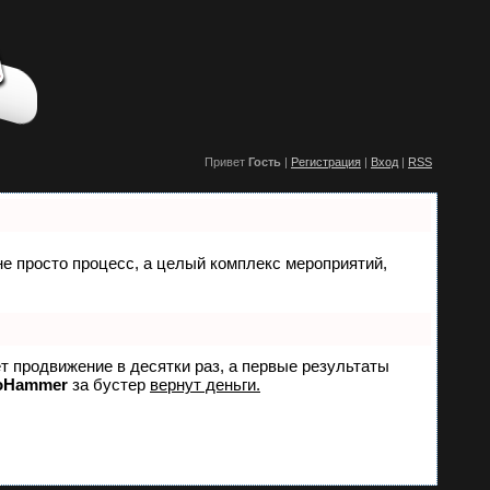
Привет
Гость
|
Регистрация
|
Вход
|
RSS
 не просто процесс, а целый комплекс мероприятий,
ет продвижение в десятки раз, а первые результаты
oHammer
за бустер
вернут деньги.