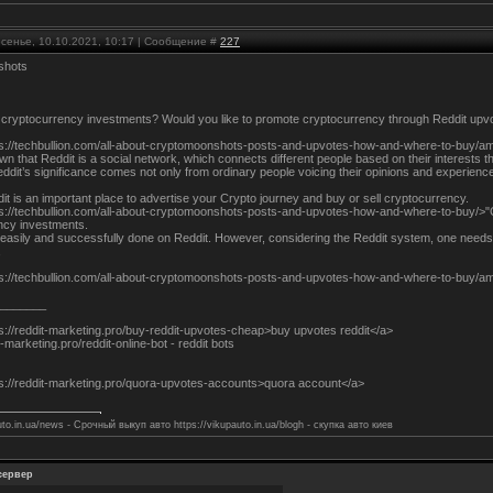
есенье, 10.10.2021, 10:17 | Сообщение #
227
shots
o cryptocurrency investments? Would you like to promote cryptocurrency through Reddit upv
ps://techbullion.com/all-about-cryptomoonshots-posts-and-upvotes-how-and-where-to-buy/am
nown that Reddit is a social network, which connects different people based on their interests 
dit’s significance comes not only from ordinary people voicing their opinions and experienc
t is an important place to advertise your Crypto journey and buy or sell cryptocurrency.
ps://techbullion.com/all-about-cryptomoonshots-posts-and-upvotes-how-and-where-to-buy/>"
ncy investments.
easily and successfully done on Reddit. However, considering the Reddit system, one needs 
,
ps://techbullion.com/all-about-cryptomoonshots-posts-and-upvotes-how-and-where-to-buy/a
_______
s://reddit-marketing.pro/buy-reddit-upvotes-cheap>buy upvotes reddit</a>
t-marketing.pro/reddit-online-bot - reddit bots
ps://reddit-marketing.pro/quora-upvotes-accounts>quora account</a>
uto.in.ua/news - Срочный выкуп авто https://vikupauto.in.ua/blogh - скупка авто киев
сервер