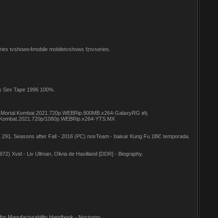
ies tvshows4mobile mobiletvshows fztvseries.
es Sex Tape 1996 100%.
I Mortal.Kombat.2021.720p.WEBRip.800MB.x264-GalaxyRG в­ђ
.Kombat.2021.720p/1080p.WEBRip.x264-YTS.MX
 1 291. Seasons after Fall - 2016 (PC) nosTeam - baixar Kung Fu 1ВЄ temporada.
) Xvid - Liv Ullman, Olivia de Havilland [DDR] - Biography.
r Manufacturability Handbook - Nocturno..