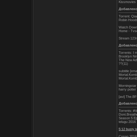
Kissmovies -
Добавлен
---------------
Torrent: Qi
Robin Hood
Watch Downl
Home - Tvse
Stream 123m
Добавлен
---------------
Torrents: I m
Brooklyn Ni
The New Adv
??(11)
subtitle [e
Mortal.Kom
Mortal.Kom
Morningstar
harry potter
[avi] The.B
Добавлен
---------------
Torrents: #
Dont.Breath
Season 5 Ep
telugu 2016
5:12 busty t
Conan 2016 