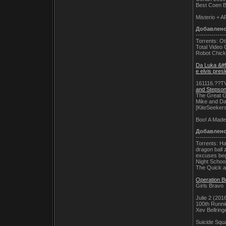
Best Coen B
Misterio + A
Добавлен
---------------
Torrents: O
Total Video 
Robot Chic
Da Luka &#
e elvis pres
161116.??TV
and Stepson
The Great 
Mike and D
[KiteSeeker
Boo! A Made
Добавлен
---------------
Torrents: H
dragon ball 
excuses be
Night Schoo
The Quick a
Operation Bu
Girls Bravo
Julie 2 (201
100th Runni
Xev Bellrin
Suicide Sq