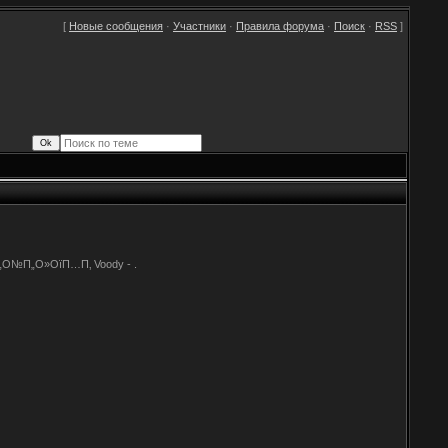
[
Новые сообщения
·
Участники
·
Правила форума
·
Поиск
·
RSS
]
№П„О»ОїП…П‚ Voody - .