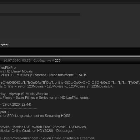
сервер
г, 16.07.2020, 03:35 | Сообщение #
226
iesFlixPro
tra HD Bluray Movies
lisгЂ‘В· Peliculas y Estrenos Online totalmente GRATIS
О±О№ОЅОЇОµП‚ ПѓОµО№ПЃОµП‚ online ОјОµ ОµО»О»О·ОЅО№ОєОїП…П‚ П…ПЂОїП„О
s Online Free on 123Movies - 123Movies.to, 123Movies.st, 123MoviesUK.
lay - HipHop #1 Music Website.
a Filmes - Baixe Filmes e Series torrent HD LanГ§amentos.
о
(29.07.2020, 22:44)
------------------------------
pter 1
lms et SГ©ries gratuitement en Streaming HDSS
ovies : Movies123 - Watch Free 123movie | 123 Movies.
liculas Online Gratis en HD (2020) - Descargar.
- interactivepioneer.com - Serien Online ansehen & streamen.