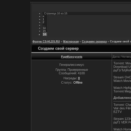
Страница
16
из
16
«
1
2
…
14
15
16
Форум CS-HLDS.RU
»
Мастерская
»
Создание сервера
»
Создаем свой 
Создаем свой сервер
FuptKeecycets
Дата: Четвер
Torrent: Mov
Генералиссимус
Download Ul
Группа: Проверенные
рџҐ‡гЂђRePe
Сообщений:
4100
Stream О¤
Награды:
0
Watch Movie
Статус:
Offline
Watch HipNp
Torrent Meg
Добавлен
---------------
Torrent: Cha
Voir des Fi
EZTV
Stream 123m
рџҐ‡ VER Pe
Watch Home 