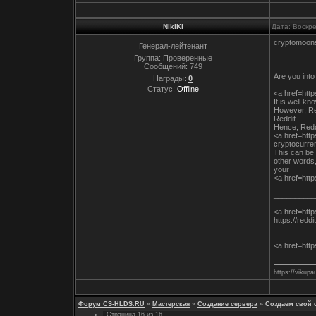
NiklKl
Дата: Воскр
cryptomoon
Генерал-лейтенант
Группа: Проверенные
Сообщений:
749
Are you int
Награды:
0
Статус:
Offline
<a href=htt
It is well k
However, Red
Reddit.
Hence, Reddi
<a href=htt
cryptocurre
This can be 
other words
your
<a href=htt
__________
<a href=http
https://reddi
<a href=htt
https://vikupa
Форум CS-HLDS.RU
»
Мастерская
»
Создание сервера
»
Создаем свой 
Страница
16
из
16