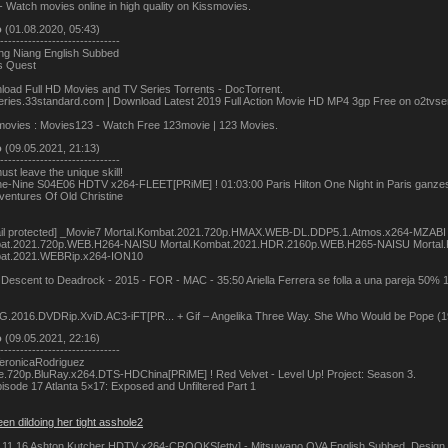
 Watch movies online in high quality on Kissmovies.
о
(01.08.2020, 05:43)
------------------------------
ang Niang English Subbed
s Quest
oad Full HD Movies and TV Series Torrents - DocTorrent.
ries.33standard.com | Download Latest 2019 Full Action Movie HD MP4 3gp Free on o2tvser
ovies : Movies123 - Watch Free 123movie | 123 Movies.
о
(09.05.2021, 21:13)
------------------------------
ust leave the unique skill!
ne-Nine S04E06 HDTV x264-FLEET[PRiME] ! 01:03:00 Paris Hilton One Night in Paris ganz
entures Of Old Christine
mail protected] _Movie7 Mortal.Kombat.2021.720p.HMAX.WEB-DL.DDP5.1.Atmos.x264-MZAB
bat.2021.720p.WEB.H264-NAISU Mortal.Kombat.2021.HDR.2160p.WEB.H265-NAISU Mortal
bat.2021.WEBRip.x264-ION10
 Descent to Deadrock - 2015 - FOR - MAC - 35:50 Ariella Ferrera se folla a una pareja 50%
FG.2016.DVDRip.XviD.AC3-iFT[PR... + Gif – Angelika Three Way. She Who Would be Pope (1972
о
(09.05.2021, 22:16)
------------------------------
VeronicaRodriguez
e.720p.BluRay.x264.DTS-HDChina[PRiME] ! Red Velvet - Level Up! Project: Season 3.
isode 17 Atlanta 5×17: Exposed and Unfiltered Part 1
een dildoing her tight asshole2
11 16 Ashton Kutcher HDTV x264-CROOKS[ettv] - Mitsuwano OVA English Subbed. Design fo