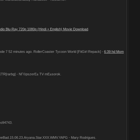
udio Blu-Ray 720p 1080p (Hindi + English) Movie Download
.
e 7 52 minutes ago. RollerCoaster Tycoon World [FitGirl Repack] -
6:39 hd Mom
4-KTR[rarbg] - NГ©pszerЕ± TV mЕ±sorok.
eo94743.
eBad.15.06.23.Aryana.Star.XXX.WMV.YAPG - Mary Rodrigues.