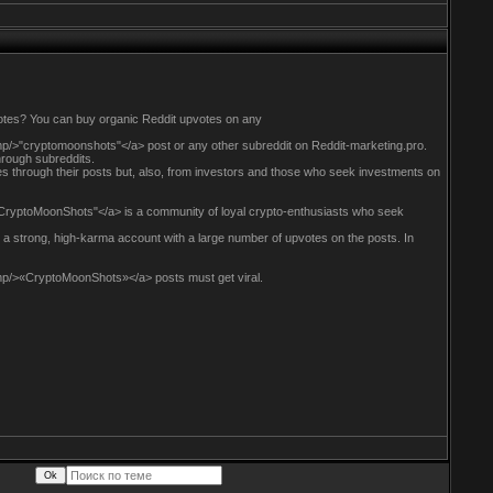
otes? You can buy organic Reddit upvotes on any
p/>"cryptomoonshots"</a> post or any other subreddit on Reddit-marketing.pro.
through subreddits.
es through their posts but, also, from investors and those who seek investments on
CryptoMoonShots"</a> is a community of loyal crypto-enthusiasts who seek
a strong, high-karma account with a large number of upvotes on the posts. In
mp/>«CryptoMoonShots»</a> posts must get viral.