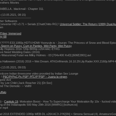
rothers Movies
RABELLA.. blackmail - Chapter 311.
о
(13.05.2021, 08:15)
------------------------------
ther Softwares
Converter HD v3.71 + Serials [ChattChitto RG] !
Universal Soldier: The Return (1999) Dual A
ken
ff7dee; Immersed
ley 68
.?????.E33.1080p.HDTV.HDMI-Yoonyule.ts - Jouran: The Princess of Snow and Blood Episod
 Sperm on Pussy. Cum in Panties, Wet Panty, Wet Pussy
.
Gilly Hopkins 2016 720p BRRip x264 AAC-ETRG
ave Need Wedding Dates (2016)
s-Wasurenai] Futari wa Milky Holmes - 03 [704x400 XviD] [606E2801].avi
a Halloween (2016) 2016 + Wet Dream. ATKGirlfriends.16.10.29.Lily.Rader.XXX.2160p.MP
о
(13.05.2021, 09:03)
------------------------------
ardcore Indian threesome video provided by Indian Sex Lounge
z !
Р§СѓРґРѕС‚Рѕ РЅР° РҐСѓР°РЅР° - Juana la virgen
.
gone dvd
l by Lee Child (Jack Reacher 21) [Dr.Soc]
nd The Demotic- -- Vol89
ffalo
6) -
Capitulo 19
. Motivation Boost - How To Supercharge Your Motivation By 10x - fucked vid
ng of the Indianapolis 500 May 29th 2016 [WWRG] [Isohunt.to]
ger mp4
uad 2016 EXTENDED 1080p WEB-DL x264 AC3-JYK[SN] + Simona Sensual (4). AmateursGon