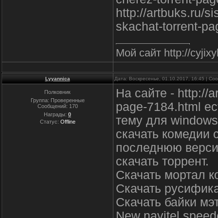
http://artbuks.ru/
skachat-torrent-p
Мой сайт http://cyjix
Lyyannica
Дата: Воскресенье, 01.10.2017, 16:45 | С
На сайте - http://a
Полковник
Группа: Проверенные
page-7184.html е
Сообщений:
170
Награды:
0
тему для windows 
Статус:
Offline
скачать комедии 
последнюю верси
скачать торрент.
Скачать мортал к
Скачать русифика
Скачать байки мэт
New navitel spee