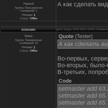
А как сделать ви
Рядовой
Группа: Пользователи
Сообщений:
1
Награды:
1
Статус:
Offline
Schckrabby
Дата: Среда, 28.07.2010, 16:46 | Сообщен
Quote
(
Tester
)
Майор
Группа: Проверенные
А как сделать ви
Сообщений:
16
Награды:
1
Статус:
Offline
Во-первых, серве
Во-вторых, было-
В-третьих, попро
Code
setmaster add 63
setmaster add 65
setmaster add 65