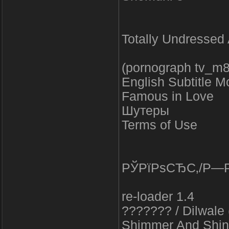
Totally Undressed
(pornograph tv_m
English Subtitle M
Famous in Love
Шутеры
Terms of Use
РЎРїРѕСЂС‚/Р—
re-loader 1.4
??????? / Dilwale 
Shimmer And Shi