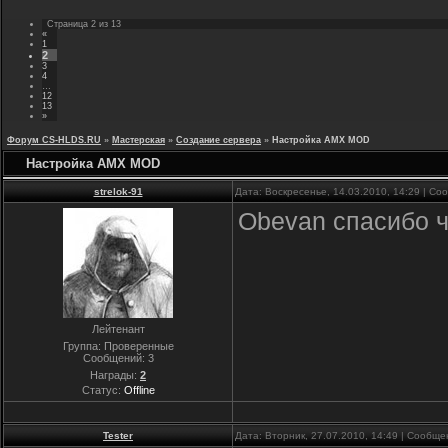
Страница
2
из
13
«
1
2
3
4
…
12
13
»
Форум CS-HLDS.RU
»
Мастерская
»
Создание сервера
»
Настройка AMX MOD
Настройка AMX MOD
strelok-91
Дата: Воскресенье, 14.03.2010, 14:29 | С
Obevan спасибо ч
Лейтенант
Группа: Проверенные
Сообщений:
3
Награды:
2
Статус:
Offline
Tester
Дата: Вторник, 27.07.2010, 14:49 | Сообщ