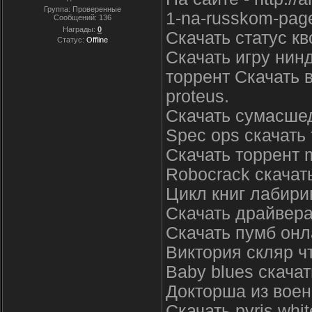
Группа: Проверенные
1-na-russkom-pag
Сообщений:
136
Награды:
0
Скачать статус кв
Статус:
Offline
Скачать игру нинд
торрент Скачать в
proteus.
Скачать сумасше
Spec ops скачать
Скачать торрент m
Robocrack скачат
Цикл книг лабири
Скачать драйвера
Скачать пумб он
Виктория скляр чт
Baby blues скачат
Докторша из воен
Скачать pvris whit