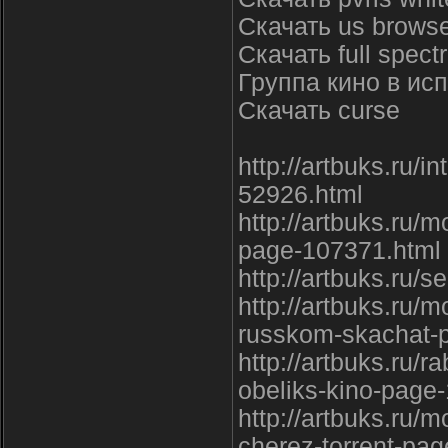
Скачать us brows
Скачать full spect
Группа кино в ис
Скачать curse
http://artbuks.ru/i
52926.html
http://artbuks.ru/m
page-107371.html
http://artbuks.ru/
http://artbuks.ru/m
russkom-skachat-
http://artbuks.ru/r
obeliks-kino-page
http://artbuks.ru/m
cherez-torrent-pa