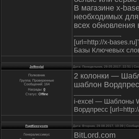
В магазине x-bas
необходимых для
всех обновления в
[url=http://x-bases.
Базы Ключевых слов
Jeffreylal
Дата: Понедельник, 29.05.2017, 22:51 | С
2 колонки — Шаб
Полковник
Группа: Проверенные
шаблон Вордпрес
Сообщений:
164
Награды:
0
Статус:
Offline
i-excel — Шаблоны 
Вордпресс [url=http://
FuptKeecycets
Дата: Вторник, 29.08.2017, 10:39 | Сообщ
BitLord.com
Генералиссимус