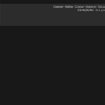
Главная
|
Файлы
|
Статьи
|
Новости
|
Топ с
CS-HLDS.RU
- Всё для