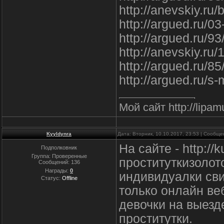
http://anevskiy.ru
http://argued.ru/0
http://argued.ru/93
http://anevskiy.ru/
http://argued.ru/8
http://argued.ru/s
Мой сайт http://lipa
Kyyldynra
Дата: Вторник, 10.10.2017, 23:53 | Сообщ
На сайте - http://
Подполковник
Группа: Проверенные
проституткизолот
Сообщений:
136
Награды:
0
индивидуалки св
Статус:
Offline
только онлайн ве
девочки на выезд
проститутки.