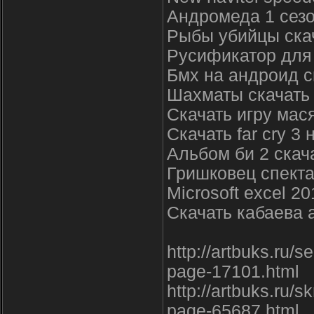
Андромеда 1 сезо
Рыбы убийцы ска
Русификатор для 
Бмх на андроид с
Шахматы скачать t
Скачать игру мас
Скачать far cry 3 
Альбом би 2 скач
Гришковец спекта
Microsoft excel 2
Скачать кабаева 
http://artbuks.ru/s
page-17101.html
http://artbuks.ru/s
page-65687.html