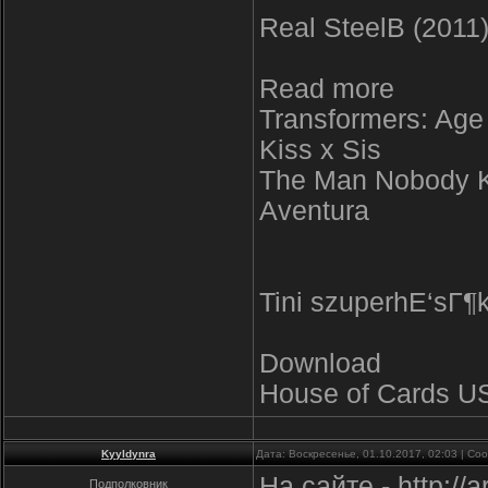
Real SteelВ (2011
Read more
Transformers: Age 
Kiss x Sis
The Man Nobody Kn
Aventura
Tini szuperhЕ‘sГ¶k:
Download
House of Cards U
Kyyldynra
Дата: Воскресенье, 01.10.2017, 02:03 | С
На сайте - http://a
Подполковник