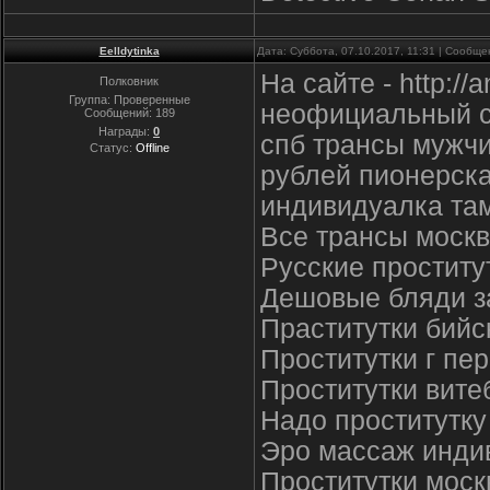
Eelldytinka
Дата: Суббота, 07.10.2017, 11:31 | Сообщ
На сайте - http:/
Полковник
Группа: Проверенные
неофициальный с
Сообщений:
189
Награды:
0
спб трансы мужч
Статус:
Offline
рублей пионерска
индивидуалка там
Все трансы моск
Русские проститу
Дешовые бляди з
Праститутки бийс
Проститутки г пе
Проститутки вит
Надо проститутку
Эро массаж инди
Проститутки моск