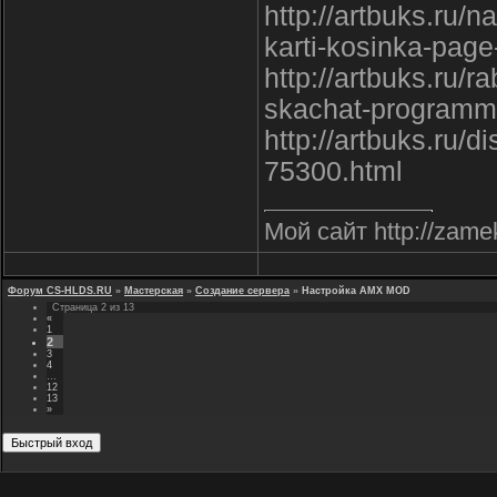
http://artbuks.ru/n
karti-kosinka-page
http://artbuks.ru/
skachat-programm
http://artbuks.ru/di
75300.html
Мой сайт http://zameki
Форум CS-HLDS.RU
»
Мастерская
»
Создание сервера
»
Настройка AMX MOD
Страница
2
из
13
«
1
2
3
4
…
12
13
»