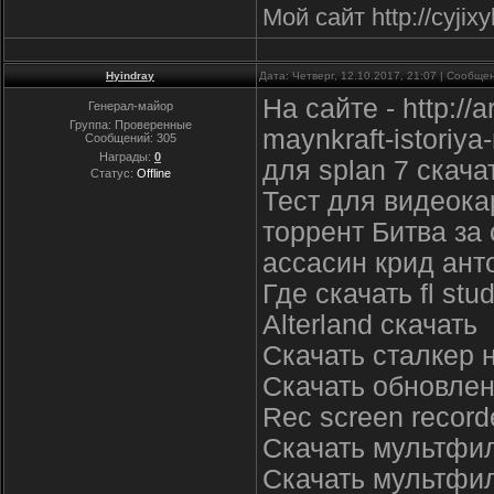
Мой сайт http://cyjix
Hyindray
Дата: Четверг, 12.10.2017, 21:07 | Сообщ
На сайте - http://
Генерал-майор
Группа: Проверенные
maynkraft-istoriy
Сообщений:
305
Награды:
0
для splan 7 скач
Статус:
Offline
Тест для видеокар
торрент Битва за 
ассасин крид ант
Где скачать fl stu
Alterland скачать
Скачать сталкер 
Скачать обновлен
Rec screen record
Скачать мультфил
Скачать мультфил