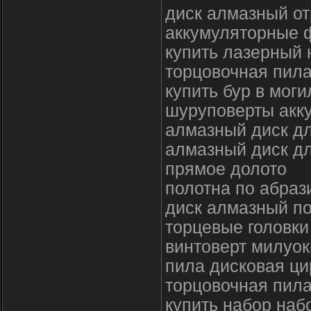
диск алмазный от
аккумуляторные ф
купить лазерный 
торцовочная пила
купить бур в мог
шуруповерты акк
алмазный диск дл
алмазный диск д
прямое долото
полотна по абра
диск алмазный по
торцевые головки
винтоверт милуок
пила дисковая ци
торцовочная пил
купить набор наб