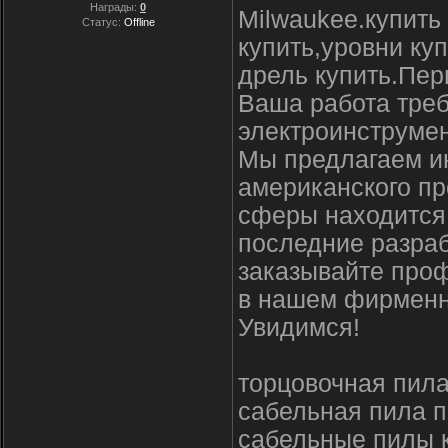
Награды:
0
Milwaukee.купить
Статус:
Offline
купить,уровни ку
дрель купить.Пе
Ваша работа треб
электроинструмен
Мы предлагаем и
американского пр
сферы находится 
последние разраб
заказывайте про
в нашем фирменн
Увидимся!
торцовочная пила
сабельная пила п
сабельные пилы 