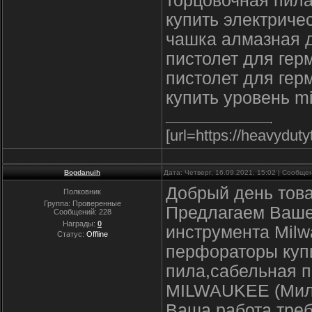
торцовочная пила
купить электриче
чашка алмазная 
пистолет для гер
пистолет для гер
купить уровень m
[url=https://heavydut
Bogdanuih
Дата: Четверг, 16.09.2021, 15:02 | Сообщ
Добрый день тов
Полковник
Группа: Проверенные
Предлагаем Ваше
Сообщений:
228
Награды:
0
инструмента Milw
Статус:
Offline
перфораторы купи
пила,сабельная п
MILWAUKEE (Мил
Ваша работа треб