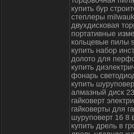
торцовочная пила
купить бур строи
степлеры milwau
двухдисковая тор
портативные изм
кольцевые пилы 
купить набор инс
долото для перфо
купить диэлектри
фонарь светодио
купить шуруповер
алмазный диск 2
гайковерт электр
гайковерты для га
шуруповерт 16 8 
купить дрель в гр