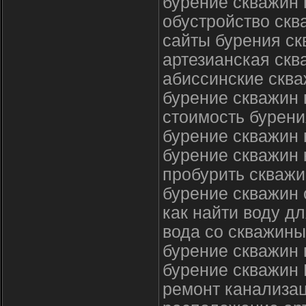
бурение скважин 
обустройство скв
сайты бурения ск
артезианская скв
абиссинские сква
бурение скважин 
стоимость бурени
бурение скважин 
бурение скважин
пробурить скважи
бурение скважин 
как найти воду д
вода со скважины
бурение скважин
бурение скважин
ремонт канализац