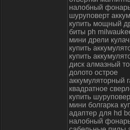
налобный фонарь
шуруповерт аккум
купить мощный д
биты ph milwauke
мини дрели кулач
купить аккумулят
купить аккумулят
диск алмазный то
долото острое
аккумуляторный г
квадратное сверл
купить шуруповер
мини болгарка ку
адаптер для hd b
налобный фонарь
сабельные пилы 