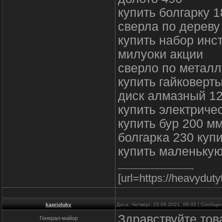
купить болгарку 
сверла по дереву
купить набор инс
милуоки акции
сверло по металл
купить гайковерт
диск алмазный 12
купить электриче
купить бур 200 м
болгарка 230 куп
купить маленькую
[url=https://heavyduty
kapriolukv
Дата: Четверг, 23.09.2021, 09:33 | Сообщ
Здравствуйте тов
Генерал-майор