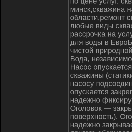
по цене услуг. с
минск,скважина н
области,ремонт с
любые виды скваж
рассрочка на усл
для воды в ЕвроБ
чистой природной
Вода, независимо
Насос опускается 
скважины (статик
насосу подсоедин
опускается закре
надежно фиксируе
Оголовок — закры
поверхность). Ог
надежно закрывае