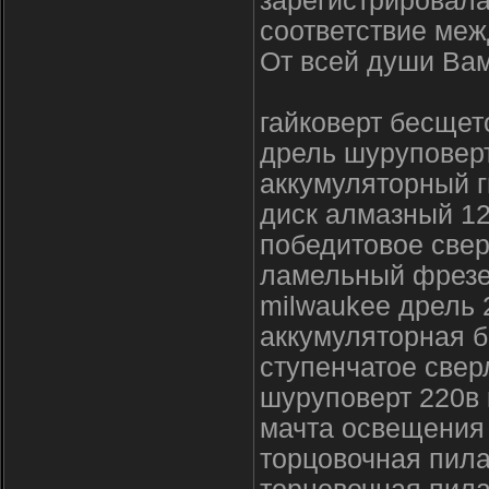
зарегистрировала
соответствие меж
От всей души Вам
гайковерт бесщет
дрель шуруповерт
аккумуляторный 
диск алмазный 1
победитовое свер
ламельный фрезер
milwaukee дрель 
аккумуляторная б
ступенчатое свер
шуруповерт 220в 
мачта освещения
торцовочная пила