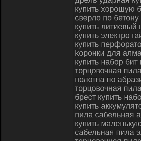
дрель ударная ку
купить хорошую б
сверло по бетону
купить литиевый
купить электро г
купить перфорато
kopoнки для aлмa
купить набор бит
торцовочная пила
полотна по абра
торцовочная пила
брест купить наб
купить аккумулят
пила сабельная а
купить маленькую
сабельная пила э