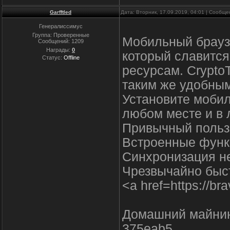
Garfftled
Дата: Вторник, 17.09.2019, 04:01 | Сообщ
Генералиссимус
Группа: Проверенные
Мобильный браузе
Сообщений:
1209
Награды:
0
который славится
Статус:
Offline
ресурсам. CryptoT
таким же удобны
Установите мобил
любом месте и в 
Привычный польз
Встроенные функ
Синхронизация не
Чрезвычайно быст
<a href=https://b
Домашний майнин
375eab5