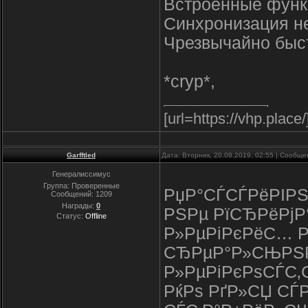
Встроенные функ
Синхронизация не
Чрезвычайно быст
*cryp*,
[url=https://vhp.place
Garfftled
Дата: Вторник, 20.08.2019, 02:55 | Сообщ
Генералиссимус
Группа: Проверенные
РџР°СЃСЃРёРІРЅ
Сообщений:
1209
Награды:
0
РЅРµ РїСЂРёРјР
Статус:
Offline
Р»РµРіРєРёС… Рґ
СЂРµР°Р»СЊРЅР
Р»РµРіРєРѕСЃС‚
РќРѕ РґР»СЏ СЃ