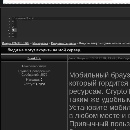
Страница
3
из
4
«
1
2
3
4
»
Форум CS-HLDS.RU
»
Мастерская
»
Создание сервера
»
Люди не могут входить на мой серве
Люди не могут входить на мой сервер.
Frankfrob
Дата: Вторник, 13.08.2019, 19:42 | Сообщ
Генералиссимус
Группа: Проверенные
Мобильный браузе
Сообщений:
3879
Награды:
0
который гордится
Статус:
Offline
ресурсам. CryptoT
таким же удобны
Установите мобил
в любом месте и 
Привычный польз