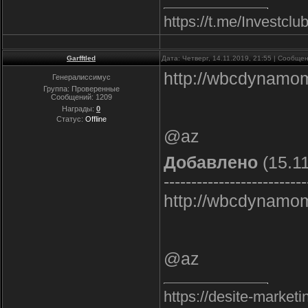
https://t.me/Inve
Garfftled
Дата: Четверг, 14.11.2019, 21:55 | Сообще
http://wbcdynamo
Генералиссимус
Группа: Проверенные
Сообщений:
1209
Награды:
0
Статус:
Offline
@az
Добавлено
(15.11
--------------------------
http://wbcdynamo
@az
https://desite-marke