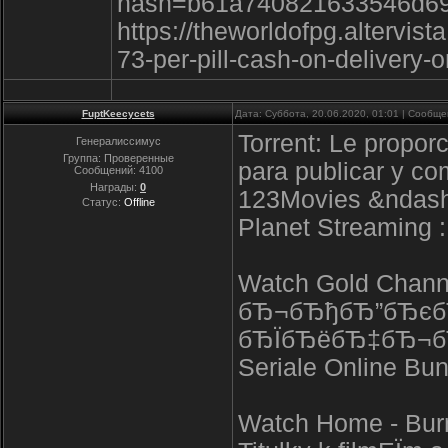
hash=b61a740821633546d69
https://theworldofpg.altervist
73-per-pill-cash-on-delivery-
FuptKeecycets
Дата: Суббота, 20.06.2020, 01:01 | Сообщ
Torrent: Le propor
Генералиссимус
Группа: Проверенные
para publicar y com
Сообщений:
4100
Награды:
0
123Movies &ndash 
Статус:
Offline
Planet Streaming : 
Watch Gold Cha
бЂ¬бЂђбЂ”бЂєб
бЂЇбЂёбЂ‡бЂ¬
Seriale Online Bun
Watch Home - Burn