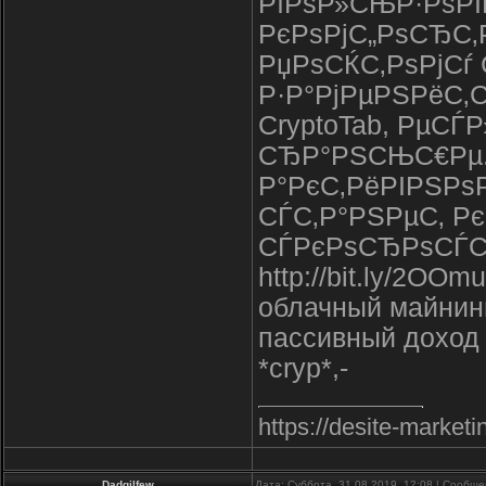
РїРѕР»СЊР·РѕРІ
РєРѕРјС„РѕСЂС‚Р
РџРѕСЌС‚РѕРјСѓ 
Р·Р°РјРµРЅРёС‚
CryptoTab, РµСЃ
СЂР°РЅСЊС€Рµ. 
Р°РєС‚РёРІРЅРѕ
СЃС‚Р°РЅРµС‚ Р
СЃРєРѕСЂРѕСЃС
http://bit.ly/2OOm
облачный майнинг
пассивный доход
*cryp*,-
https://desite-marke
Dadgilfew
Дата: Суббота, 31.08.2019, 12:08 | Сообщ