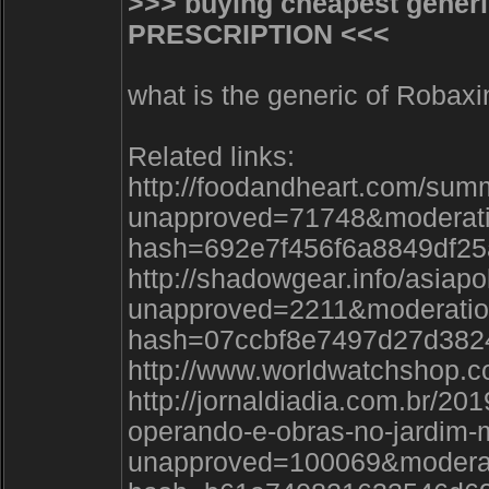
>>> buying cheapest gener
PRESCRIPTION <<<
what is the generic of Robaxi
Related links:
http://foodandheart.com/sum
unapproved=71748&moderati
hash=692e7f456f6a8849df2
http://shadowgear.info/asiapo
unapproved=2211&moderatio
hash=07ccbf8e7497d27d382
http://www.worldwatchshop.c
http://jornaldiadia.com.br/20
operando-e-obras-no-jardim-
unapproved=100069&moderat