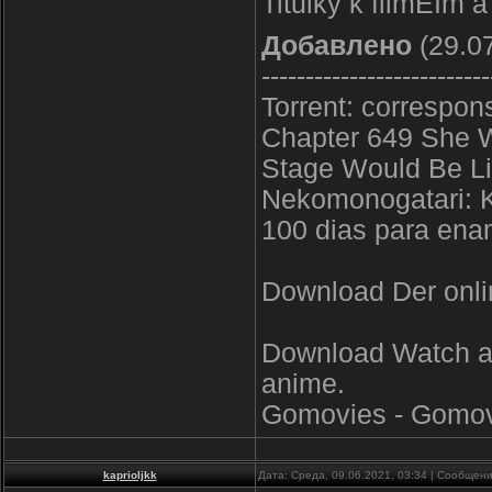
Titulky k filmЕЇm 
Добавлено
(29.07
--------------------------
Torrent: correspo
Chapter 649 She 
Stage Would Be L
Nekomonogatari: 
100 dias para ena
Download Der onlin
Download Watch an
anime.
Gomovies - Gomov
kaprioljkk
Дата: Среда, 09.06.2021, 03:34 | Сообщен