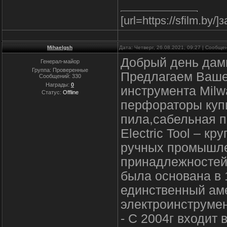
[url=https://sfilm.by/
Mihaelgsh
Дата: Четверг, 26.08.2021, 09:27 | Сообщ
Добрый день дамы
Генерал-майор
Группа: Проверенные
Предлагаем Ваше
Сообщений:
330
Награды:
0
инструмента Milw
Статус:
Offline
перфораторы купи
пила,сабельная п
Electric Tool – к
ручных промышле
принадлежностей 
была основана в 1
единственный ам
электроинструмен
- С 2004г входит 