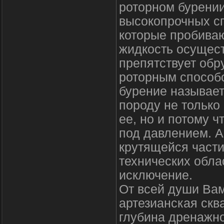
роторном бурени
высокопрочных сп
которые пробива
жидкость осущест
препятствует обр
роторным способо
бурение называе
породу не только
ее, но и потому 
под давлением. 
крутящейся части
технических обла
исключение.
От всей души Вам
артезианская скв
глубина дренажн