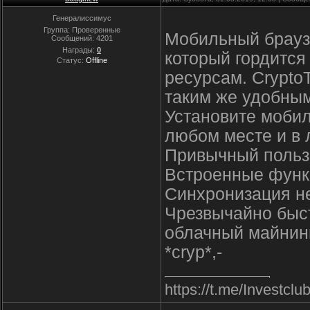
Генералиссимус
Группа: Проверенные
Мобильный браузе
Сообщений:
4201
Награды:
0
который гордится
Статус:
Offline
ресурсам. CryptoT
таким же удобны
Установите мобил
любом месте и в 
Привычный польз
Встроенные функ
Синхронизация не
Чрезвычайно быст
облачный майнинг
*cryp*,-
https://t.me/Inve