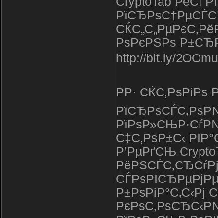
CryptoTab РёСЃ
РїСЂРѕС†РµСЃС
СЌС„С„РµРєС‚Рё
РѕРєРЅРѕ Р±СЂР
http://bit.ly/2OOm
РР· СЌС‚РѕРіРѕ
РїСЂРѕСЃС‚РѕР№
РїРѕР»СЊР·СѓР
С‡С‚РѕР±С‹ РІР
Р’РµРґСЊ Crypto
РёРЅСЃС‚СЂСѓРј
СЃРѕРІСЂРµРјР
Р±РѕРіР°С‚С‹Рј 
РєРѕС‚РѕСЂС‹Р№