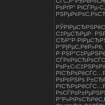
СЃС‚Р°Р±РёР»СЊ
РѕРґР° РІСЃРµ-
РЅРµРєРѕС‚РѕСЂС
РЎРІРµСЂРЅРёС‚
С‡РµСЂРµР· РЅ
СЂР°Р·РІРµСЂРЅ
Р°РјРµС‚РёР»Рё,
Р·РЅР°С‡РµРЅРё
СЃРєРѕСЂРѕСЃС‚
РѕР±С‹С‡РЅРѕРі
РїСЂРѕРёСЃС…Рѕ
РѕРєРЅРѕ Р±СЂР
РїСЂРѕРёСЃС…Рѕ
РѕСЃРѕР±РµРЅР
Р°Р»РіРѕСЂРёС‚