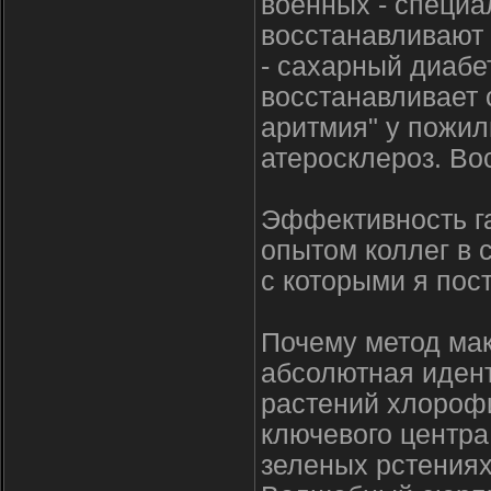
военных - специа
восстанавливают 
- сахарный диабет
восстанавливает 
аритмия" у пожил
атеросклероз. Во
Эффективность га
опытом коллег в 
с которыми я пос
Почему метод ма
абсолютная идент
растений хлорофи
ключевого центра
зеленых рстениях