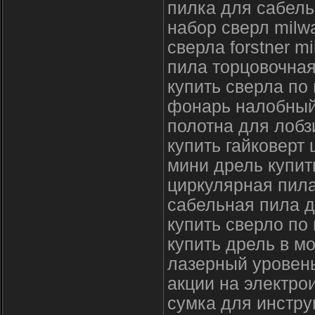
пилка для сабел
набор сверл milw
сверла forstner m
пила торцовочная
купить сверла по
фонарь налобный
полотна для лобз
купить гайковерт 
мини дрель купит
циркулярная пила
сабельная пила д
купить сверло по
купить дрель в м
лазерный уровень
акции на электро
сумка для инстру