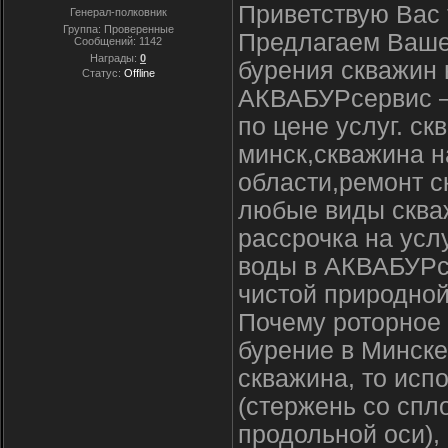
Приветствую Вас
Генерал-полковник
Группа: Проверенные
Предлагаем Ваше
Сообщений:
1142
Награды:
0
бурения скважин 
Статус:
Offline
АКВАБУРсервис –
по цене услуг. с
минск,скважина н
области,ремонт с
любые виды скваж
рассрочка на усл
воды в АКВАБУРсе
чистой природной
Почему роторное 
бурение в Минске
скважина, то исп
(стержень со спл
продольной оси),