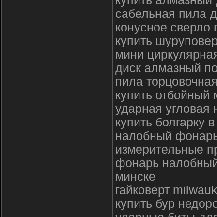
купить алмазный 
сабельная пила 
конусное сверло 
купить шуруповер
мини циркулярная
диск алмазный по
пила торцовочная
купить отбойный 
ударная угловая 
купить болгарку 
налобный фонар
измерительные п
фонарь налобный
минске
гайковерт milwau
купить бур недор