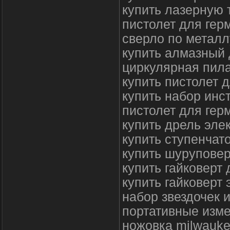
купить лазерную 
пистолет для гер
сверло по металл
купить алмазный 
циркулярная пила
купить пистолет 
купить набор инс
пистолет для гер
купить дрель эле
купить ступенчат
купить шуруповер
купить гайковерт
купить гайковерт 
набор звездочек 
портативные изм
ножовка milwauk