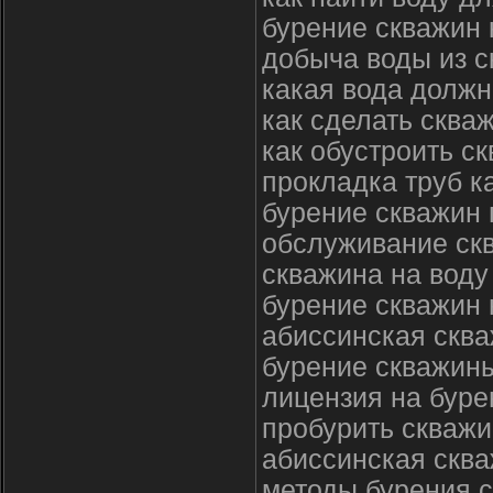
бурение скважин
добыча воды из 
какая вода должн
как сделать сква
как обустроить с
прокладка труб к
бурение скважин 
обслуживание ск
скважина на воду
бурение скважин 
абиссинская сква
бурение скважины
лицензия на буре
пробурить скважи
абиссинская скв
методы бурения с