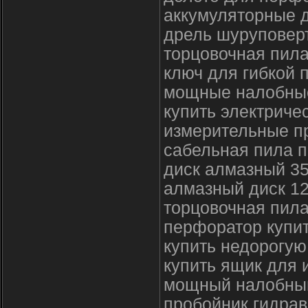
аккумуляторные д
дрель шуруповерт
торцовочная пил
ключ для гибкой 
мощные налобные
купить электричес
измерительные п
сабельная пила п
диск алмазный 3
алмазный диск 1
торцовочная пила
перфоратор купи
купить недорогую
купить ящик для
мощный налобный
пробойник гидрав