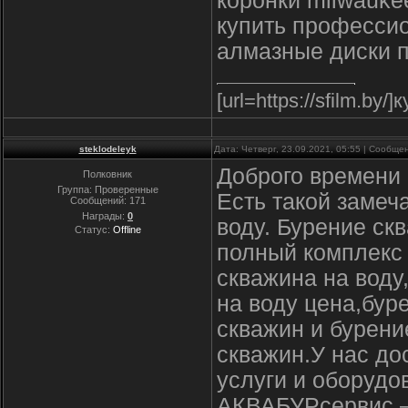
коронки milwauke
купить профессио
алмазные диски п
[url=https://sfilm.b
steklodeleyk
Дата: Четверг, 23.09.2021, 05:55 | Сообщ
Доброго времени 
Полковник
Группа: Проверенные
Есть такой замеч
Сообщений:
171
Награды:
0
воду. Бурение с
Статус:
Offline
полный комплекс 
скважина на воду
на воду цена,бур
скважин и бурен
скважин.У нас до
услуги и оборудо
АКВАБУРсервис – 