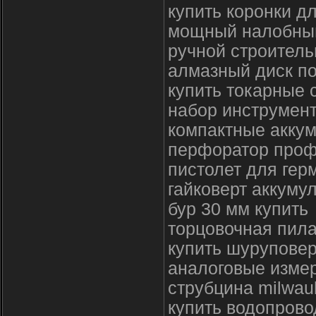
купить коронки д
мощный налобный
ручной строитель
алмазный диск по
купить токарные 
набор инструмент
компактные акку
перфоратор проф
пистолет для гер
гайковерт аккуму
бур 30 мм купить
торцовочная пил
купить шуруповер
аналоговые изме
струбцина milwau
купить водопров