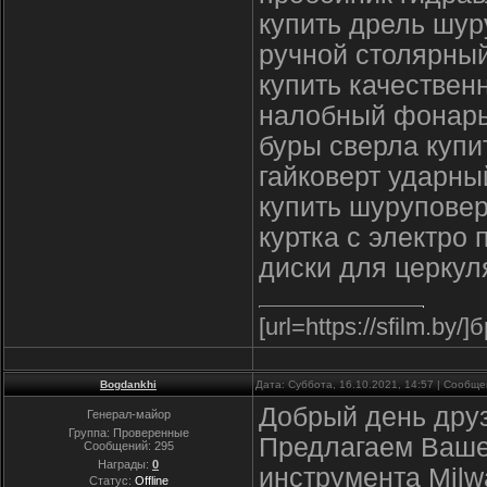
купить дрель шур
ручной столярный
купить качествен
налобный фонарь
буры сверла купи
гайковерт ударны
купить шуруповер
куртка с электро
диски для церкул
[url=https://sfilm.by/]
Bogdankhi
Дата: Суббота, 16.10.2021, 14:57 | Сообщ
Добрый день друз
Генерал-майор
Группа: Проверенные
Предлагаем Ваше
Сообщений:
295
Награды:
0
инструмента Milw
Статус:
Offline