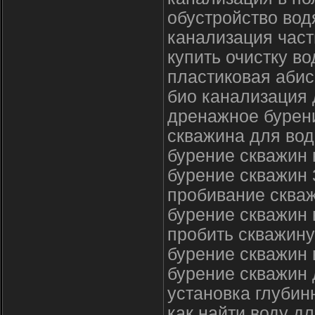
обустройство во
канализация час
купить очистку в
пластиковая абис
био канализация 
дренажное бурен
скважина для во
бурение скважин 
бурение скважин 
пробивание сква
бурение скважин 
пробить скважину
бурение скважин 
бурение скважин 
установка глубин
как найти воду д