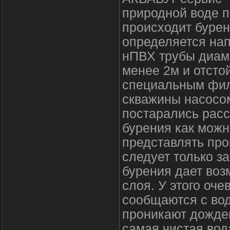
природной воде 
происходит бурен
определяется на
нПВХ трубы диам
менее 2м и отсто
специальным фил
скважины насосом
постарались расс
бурения как можн
представлять про
следует только за
бурения дает воз
слоя. У этого оч
сообщаются с во
проникают дождев
самая чистая вод