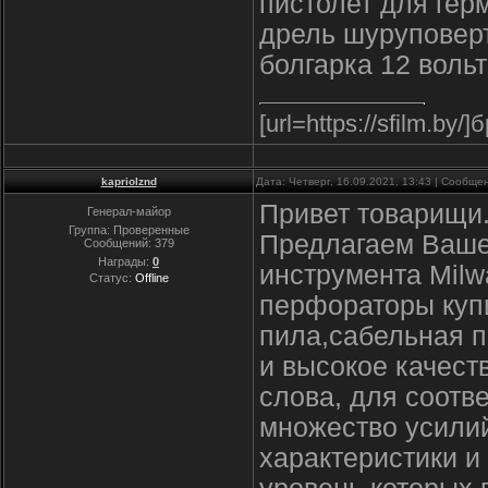
пистолет для гер
дрель шуруповер
болгарка 12 вольт
[url=https://sfilm.by/]
kapriolznd
Дата: Четверг, 16.09.2021, 13:43 | Сообщ
Привет товарищи
Генерал-майор
Группа: Проверенные
Предлагаем Ваше
Сообщений:
379
Награды:
0
инструмента Milw
Статус:
Offline
перфораторы купи
пила,сабельная п
и высокое качест
слова, для соотв
множество усили
характеристики и