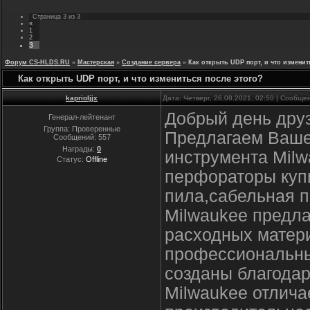
Страница
3
из
3
«
1
2
3
Форум CS-HLDS.RU
»
Мастерская
»
Создание сервера
»
Как открыть UDP порт, и что изменит
Как открыть UDP порт, и что измениться после этого?
kaprioljjx
Дата: Четверг, 26.08.2021, 02:50 | Сообщ
Добрый день друз
Генерал-лейтенант
Группа: Проверенные
Предлагаем Ваше
Сообщений:
557
Награды:
0
инструмента Milw
Статус:
Offline
перфораторы купи
пила,сабельная п
Milwaukee предла
расходных матер
профессиональны
созданы благодар
Milwaukee отлича