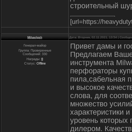
строительный шур
[url=https://heavydut
Mihaelgsh
Дата: Вторник, 02.11.2021, 13:54 | Сообщ
Привет дамы и го
Генерал-майор
Группа: Проверенные
Предлагаем Ваше
Сообщений:
330
Награды:
0
инструмента Milw
Статус:
Offline
перфораторы купи
пила,сабельная п
и высокое качест
слова, для соотв
множество усили
характеристики и
уровень которых
дилером. Качеств