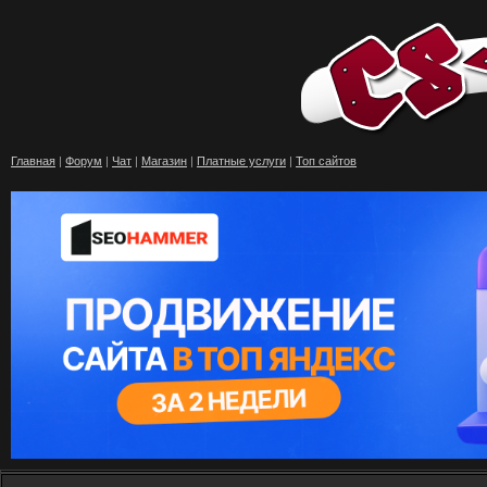
Главная
|
Форум
|
Чат
|
Магазин
|
Платные услуги
|
Топ сайтов