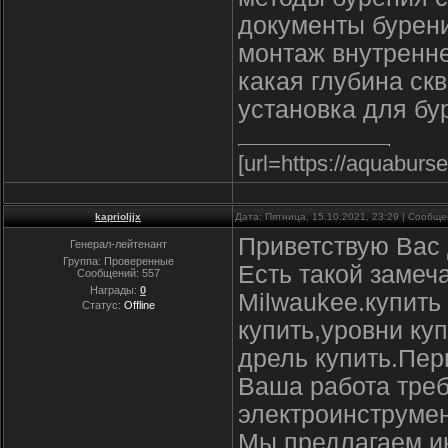
документы бурен
монтаж внутренне
какая глубина ск
установка для бу
[url=https://aquaburs
kaprioljjx
Дата: Пятница, 15.10.2021, 23:29 | Сообщ
Приветствую Вас 
Генерал-лейтенант
Группа: Проверенные
Есть такой замеч
Сообщений:
557
Награды:
0
Milwaukee.купить
Статус:
Offline
купить,уровни ку
дрель купить.Пе
Ваша работа треб
электроинструмен
Мы предлагаем и