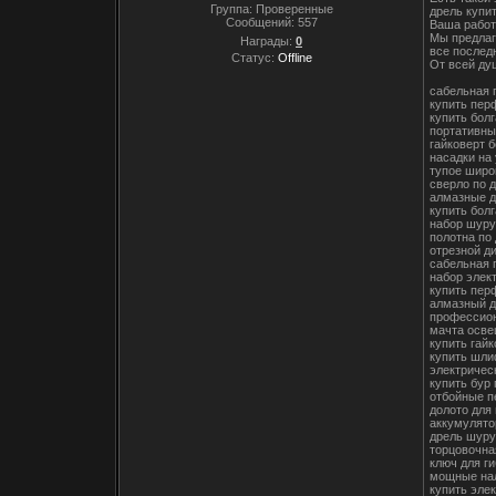
Группа: Проверенные
дрель купи
Сообщений:
557
Ваша работ
Мы предлаг
Награды:
0
все послед
Статус:
Offline
От всей ду
сабельная 
купить пер
купить болг
портативны
гайковерт 
насадки на
тупое широ
сверло по 
алмазные д
купить болг
набор шуру
полотна по 
отрезной ди
сабельная 
набор элек
купить пер
алмазный д
профессион
мачта осве
купить гай
купить шли
электричес
купить бур
отбойные п
долото для
аккумулято
дрель шуру
торцовочна
ключ для г
мощные нал
купить элек