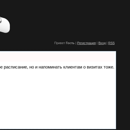
Привет
Гость
|
Регистрация
|
Вход
|
RSS
ое расписание, но и напоминать клиентам о визитах тоже.