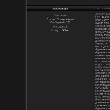
steklodeleyk
Дата: Четвер
Доброго вр
Полковник
Есть такой
Группа: Проверенные
цене услуг
Сообщений:
171
бурим любы
экологичес
Награды:
0
горизонт; 
Статус:
Offline
фильтрующи
можно боле
возможност
дождевые в
Увидимся!
насос для 
бурение ск
бурение ск
глубина тр
откачка ка
артезианск
подача вод
вентиляция
монтаж кан
оформление
дренажная 
скважине н
артезианск
канализаци
обустройст
канализаци
купить очи
пластикова
био канали
дренажное 
скважина д
бурение ск