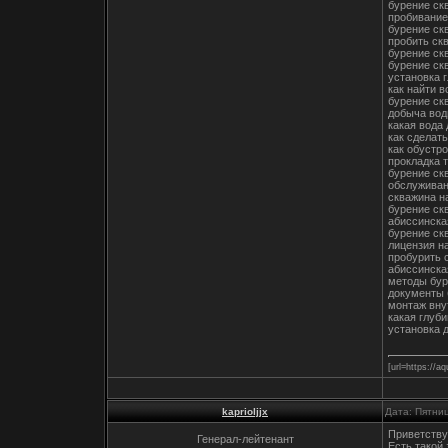
бурение ск
пробивание
бурение ск
пробить ск
бурение ск
бурение ск
установка 
как найти 
бурение ск
добыча вод
какая вода
как сделат
как обустр
прокладка 
бурение ск
обслуживан
скважина н
бурение ск
абиссинска
бурение ск
лицензия н
пробурить 
абиссинска
методы бур
документы 
монтаж вну
какая глуб
установка 
[url=https://a
kaprioljjx
Дата: Пятни
Приветству
Генерал-лейтенант
Есть такой