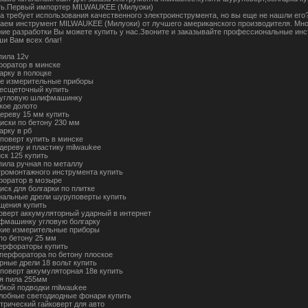
ть.Первый импортер MILWAUKEE (Милуоки)
а требует использования качественного электроинструмента, но вы еще не нашли его
аем инструмент MILWAUKEE (Милуоки) от лучшего американского производителя. Мно
ние разработки Вы можете купить у нас.Звоните и заказывайте профессиональные и
ши Вам всех благ!
пила 12v
форатор в минске
арку в полоцке
е измерительные приборы
бесщеточный купить
 угловую шлифмашинку
кое долото
дереву 15 мм купить
иски по бетону 230 мм
арку в рб
поверт купить в минске
дереву и пластику milwaukee
ск 125 купить
пила ручная по металлу
тромонтажного инструмента купить
форатор в мозыре
иск для болгарки по плитке
альные дрели шуруповерты купить
щения купить
коверт аккумуляторный ударный в интернет
фмашинку угловую болгарку
кие измерительные приборы
 по бетону 25 мм
ерфораторы купить
 перфоратора по бетону плоское
рные дрели 18 вольт купить
поверт аккумуляторная 18в купить
я пила 255мм
ибкой подводки milwaukee
обные светодиодные фонари купить
трический гайковерт для авто