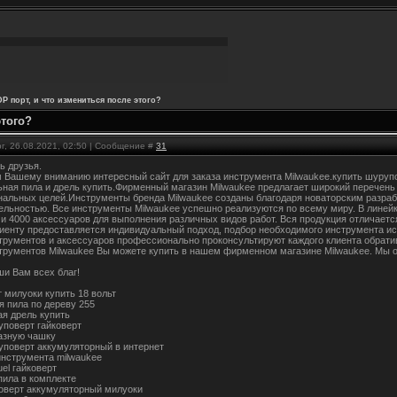
P порт, и что измениться после этого?
этого?
г, 26.08.2021, 02:50 | Сообщение #
31
ь друзья.
 Вашему вниманию интересный сайт для заказа инструмента Milwaukee.купить шурупо
ьная пила и дрель купить.Фирменный магазин Milwaukee предлагает широкий перечень
альных целей.Инструменты бренда Milwaukee созданы благодаря новаторским разраб
ельностью. Все инструменты Milwaukee успешно реализуются по всему миру. В линейк
 и 4000 аксессуаров для выполнения различных видов работ. Вся продукция отличает
иенту предоставляется индивидуальный подход, подбор необходимого инструмента ис
трументов и аксессуаров профессионально проконсультируют каждого клиента обрати
трументов Milwaukee Вы можете купить в нашем фирменном магазине Milwaukee. Мы 
ши Вам всех благ!
 милуоки купить 18 вольт
я пила по дереву 255
я дрель купить
уповерт гайковерт
азную чашку
уповерт аккумуляторный в интернет
инструмента milwaukee
uel гайковерт
пила в комплекте
коверт аккумуляторный милуоки