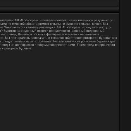
 компанией АКВАБУРсервис – полный комплекс качественных и разумных по
кважин в минской области,ремонт скважин и бурение скважин минск. Мы
ние.Заказывайте скважину для воды в АКВАБУРсервис – получите доступ к
е? Бурится разведочный ствол и определяется напорный водоносный
и отстойник; Делается обсыпка фильтровой колонны специальным
. Мы постарались рассказать о технической стороне роторного бурения как
следует только за то, что знаешь. Результативность роторного бурения дает
ые воды не сообщаются с водами поверхностными. Также сюда не проникают
тся роторное бурение.