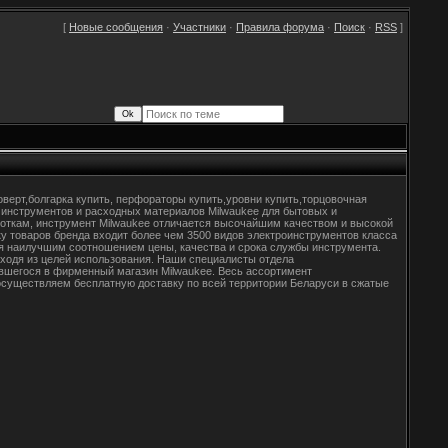
[
Новые сообщения
·
Участники
·
Правила форума
·
Поиск
·
RSS
]
верт,болгарка купить, перфораторы купить,уровни купить,торцовочная
 инструментов и расходных материалов Milwaukee для бытовых и
откам, инструмент Milwaukee отличается высочайшим качеством и высокой
у товаров бренда входит более чем 3500 видов электроинструментов класса
ся наилучшим соотношением цены, качества и срока службы инструмента.
ходя из целей использования. Наши специалисты отдела
вшегося в фирменный магазин Milwaukee. Весь ассортимент
осуществляем бесплатную доставку по всей территории Беларуси в сжатые