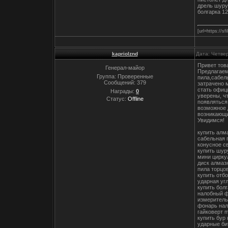
дрель шуру
болгарка 12
[url=https://sf
kapriolznd
Дата: Четвер
Привет тов
Генерал-майор
Предлагаем
Группа: Проверенные
пила,сабел
Сообщений:
379
затрачено 
стать офиц
Награды:
0
уверены, ч
Статус:
Offline
появляться
возможное 
возникающи
Увидимся!
купить алм
сабельная 
конусное с
купить шур
мини цирку
диск алмаз
пила торцо
купить отб
ударная уг
купить бол
налобный 
измеритель
фонарь нал
гайковерт 
купить бур
ударные би