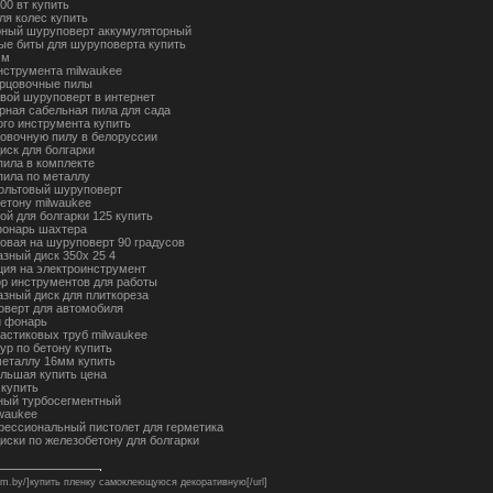
00 вт купить
ля колес купить
рный шуруповерт аккумуляторный
ые биты для шуруповерта купить
мм
нструмента milwaukee
рцовочные пилы
евой шуруповерт в интернет
рная сабельная пила для сада
ого инструмента купить
цовочную пилу в белоруссии
иск для болгарки
пила в комплекте
пила по металлу
вольтовый шуруповерт
бетону milwaukee
ой для болгарки 125 купить
фонарь шахтера
ловая на шуруповерт 90 градусов
азный диск 350х 25 4
ция на электроинструмент
ор инструментов для работы
азный диск для плиткореза
коверт для автомобиля
й фонарь
ластиковых труб milwaukee
ур по бетону купить
металлу 16мм купить
ольшая купить цена
 купить
ный турбосегментный
lwaukee
фессиональный пистолет для герметика
иски по железобетону для болгарки
sfilm.by/]купить пленку самоклеющуюся декоративную[/url]