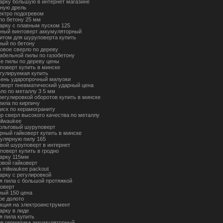
гарку большую в интернет магазине
ную дрель
лектро подогревом
 по бетону 25 мм
гарку с плавным пуском 125
рный винтоверт аккумуляторный
нитом для шуруповерта купить
ный по бетону
товое сверло по дереву
сабельной пилы по газобетону
е пилы по дереву цены
поверт купить в минске
егулируемая купить
вень ударопрочный милуоки
коверт пневматический ударный цена
рло по металлу 3 5 мм
 регулировкой оборотов купить в минске
пила по кирпичу
иск по керамограниту
ор сверл высокого качества по металлу
ilwaukee
вольтовый шуруповерт
рный гайковерт купить в минске
кулярную пилу 165
евой шуруповерт в интернет
поверт купить в гродно
гарку 115мм
овой гайковерт
 milwaukee packout
арку с регулировкой
я пила с большой протяжкой
товерт
ный 150 цена
ое долото
акция на электроинструмент
арку в лиде
я пила купить
ля герметика аккумуляторный