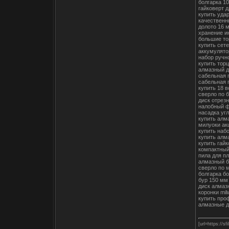
болгарка 10
гайковерт д
купить уда
качественн
долото 16 
хранение и
большие то
купить сет
аккумулято
набор ручн
купить тор
алмазный д
сабельная 
сабельная 
купить 18 
сверло по 
диск отрезн
налобный 
насадка уг
купить алм
милуоки ак
купить наб
купить алм
купить гай
компактны
пила для п
алмазный б
сверло по 
болгарка б
бур 150 мм
диск алмаз
коронки mi
купить про
алмазные д
[url=https://