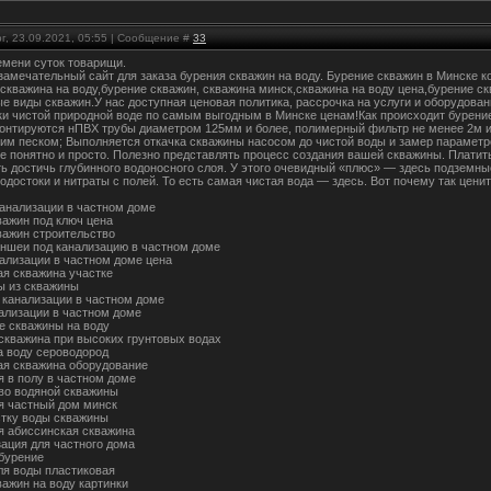
г, 23.09.2021, 05:55 | Сообщение #
33
емени суток товарищи.
 замечательный сайт для заказа бурения скважин на воду. Бурение скважин в Минске
. скважина на воду,бурение скважин, скважина минск,скважина на воду цена,бурение с
е виды скважин.У нас доступная ценовая политика, рассрочка на услуги и оборудова
ки чистой природной воде по самым выгодным в Минске ценам!Как происходит бурени
Монтируются нПВХ трубы диаметром 125мм и более, полимерный фильтр не менее 2м 
м песком; Выполняется откачка скважины насосом до чистой воды и замер параметров
е понятно и просто. Полезно представлять процесс создания вашей скважины. Платить 
ь достичь глубинного водоносного слоя. У этого очевидный «плюс» — здесь подземн
одостоки и нитраты с полей. То есть самая чистая вода — здесь. Вот почему так цени
канализации в частном доме
важин под ключ цена
важин строительство
аншеи под канализацию в частном доме
нализации в частном доме цена
ая скважина участке
ы из скважины
 канализации в частном доме
ализации в частном доме
 скважины на воду
скважина при высоких грунтовых водах
а воду сероводород
ая скважина оборудование
я в полу в частном доме
во водяной скважины
я частный дом минск
стку воды скважины
я абиссинская скважина
зация для частного дома
бурение
ля воды пластиковая
важин на воду картинки