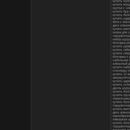
купить бол
купить мощ
куртка с э
купить бур
купить бол
купить уда
бита с маг
диск алмаз
купить вин
пилка для 
торцовочны
набор шуру
болгарка р
купить уро
купить гай
купить све
болгарка с
сабельная 
алмазный д
купить наб
степлеры m
купить 12 
аккумулято
купить цир
купить сет
дрель шуру
купить бол
купить груз
термосумка
купить болг
торцовочна
купить вин
диск алмаз
пикообразн
milwaukee 
купить болг
торцовочна
пистолет д