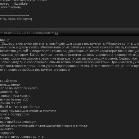
поверт milwaukee
 вольт купить
ilm.by/]бронь пленка[/url]
г, 16.09.2021, 13:43 | Сообщение #
32
арищи.
 Вашему вниманию замечательный сайт для заказа инструмента Milwaukee.купить шур
ьная пила и дрель купить.Многолетний опыт работы и высокое качество обслуживания 
множество усилий. Специалисты компании досконально знают характеристики и специ
иальным дилером. Качественная техника является залогом успешного проведения стр
то она прослужит долгое время и не подведёт в самый решающий момент. Сервис компа
 новые модели с совершенно новыми техническими особенностями. Принимается участ
для постоянного повышения уровня профессионализма. Это позволяет общаться с про
е в процессе выбора инструмента вопросы
азный диск
пила длинная
верло по металлу купить
уповерт 18v
лярная пила купить
ный по бетону 230
вочная 900 вт
ойный молоток для бетона
ловая насадка для импакта милуоки
гарку в белоруссии
фонарь
ные приборы изоляции
обный аккумуляторный светодиодный купить в минске
milwaukee
 недорого
ты для шуруповерта купить