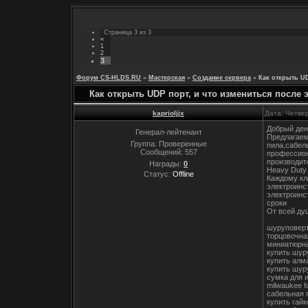
Страница
3
из
3
«
1
2
3
Форум CS-HLDS.RU
»
Мастерская
»
Создание сервера
»
Как открыть UD
Как открыть UDP порт, и что измениться после 
kaprioljjx
Дата: Четвер
Добрый ден
Генерал-лейтенант
Предлагаем
Группа: Проверенные
пила,сабел
Сообщений:
557
профессион
производит
Награды:
0
Heavy Duty
Статус:
Offline
Каждому кл
электроинс
электроинс
сроки
От всей ду
шуруповерт
торцовочна
миниатюрна
купить шур
купить алм
купить шур
сумка для 
milwaukee f
сабельная 
купить гай