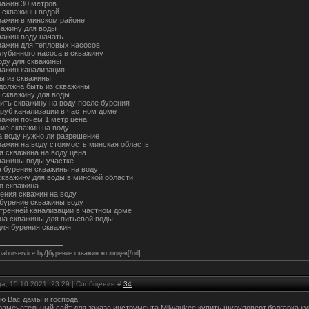
важин 30 метров
 скважины водой
важин в минском районе
важину для воды
важин воду начать
важин для тепловых насосов
глубинного насоса в скважину
воду для скважины
важин канализация
ы из скважины
 должна быть из скважины
ь скважину для воды
оить скважину на воду после бурения
труб канализации в частном доме
важин почем 1 метр цена
ие скважин на воду
а воду нужно ли разрешение
важин на воду стоимость минская область
я скважина на воду цена
важины воды участке
а бурение скважины на воду
скважину для воды в минской области
я скважина
ения скважин на воду
бурение скважины воду
тренней канализации в частном доме
ина скважины для питьевой воды
для бурения скважин
quaburservice.by/]бурение скважин колодцев[/url]
ца, 15.10.2021, 23:29 | Сообщение #
34
ю Вас дамы и господа.
 замечательный сайт для заказа инструмента Milwaukee.купить шуруповерт,болгарка к