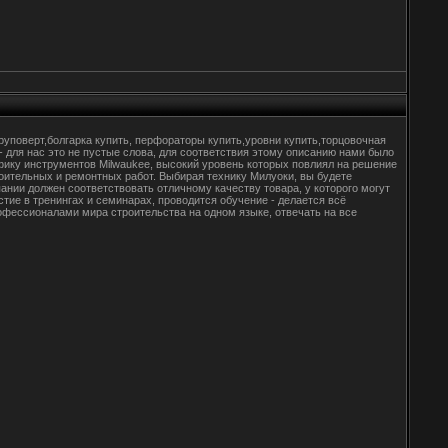
уповерт,болгарка купить, перфораторы купить,уровни купить,торцовочная
- для нас это не пустые слова, для соответствия этому описанию нами было
фику инструментов Milwaukee, высокий уровень которых повлиял на решение
оительных и ремонтных работ. Выбирая технику Милуоки, вы будете
нии должен соответствовать отличному качеству товара, у которого могут
ие в тренингах и семинарах, проводится обучение - делается всё
фессионалами мира строительства на одном языке, отвечать на все