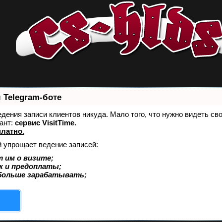
 Telegram-боте
ведения записи клиентов никуда. Мало того, что нужно видеть св
ант:
сервис VisitTime.
платно
.
й упрощает ведение записей:
 им о визите;
к и предоплаты;
больше зарабатывать;