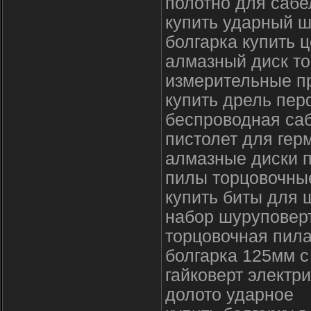
полотно для сабе
купить ударный 
болгарка купить 
алмазный диск то
измерительные п
купить дрель пе
беспроводная саб
пистолет для гер
алмазные диски 
пилы торцовочные
купить биты для 
набор шуруповерт
торцовочная пил
болгарка 125мм с
гайковерт электр
долото ударное