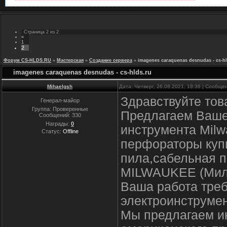
Страница
2
из
2
«
1
2
Форум CS-HLDS.RU
»
Мастерская
»
Создание сервера
»
imagenes caraquenas desnudas - cs-hl
imagenes caraquenas desnudas - cs-hlds.ru
Mihaelgsh
Дата: Четверг, 26.08.2021, 18:36 | Сообщ
Здравствуйте тов
Генерал-майор
Группа: Проверенные
Предлагаем Ваше
Сообщений:
330
Награды:
0
инструмента Milw
Статус:
Offline
перфораторы купи
пила,сабельная п
MILWAUKEE (Мил
Ваша работа треб
электроинструмен
Мы предлагаем и