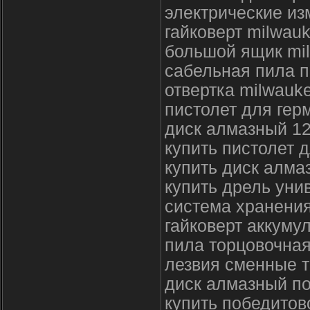
электрические и
гайковерт milwau
большой ящик mi
сабельная пила 
отвертка milwauk
пистолет для гер
диск алмазный 1
купить пистолет 
купить диск алма
купить дрель ун
система хранения
гайковерт аккуму
пила торцовочна
лезвия сменные 
диск алмазный по
купить победитов