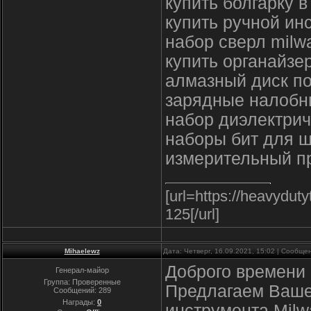
купить болгарку 
купить ручной ин
набор сверл milw
купить органайзе
алмазный диск по
зарядные налобн
набор диэлектрич
наборы бит для ш
измерительный п
[url=https://heavydu
125[/url]
Mihaelewz
Дата: Четверг, 16.09.2021, 15:02 | Сообщ
Доброго времени 
Генерал-майор
Группа: Проверенные
Предлагаем Ваше
Сообщений:
289
Награды:
0
инструмента Milw