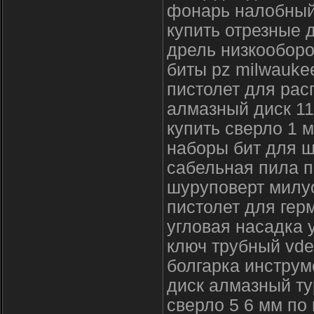
фонарь налобны
купить отрезные 
дрель низкооборо
биты pz milwauke
пистолет для рас
алмазный диск 1
купить сверло 1 
наборы бит для ш
сабельная пила п
шуруповерт милуо
пистолет для гер
угловая насадка 
ключ трубный vde
болгарка инструм
диск алмазный т
сверло 5 6 мм по