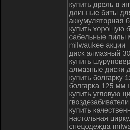
купить дрель в и
длинные биты дл
аккумуляторная б
купить хорошую б
сабельные пилы 
milwaukee акции
диск алмазный 30
купить шуруповер
алмазные диски д
купить болгарку 
болгарка 125 мм 
купить угловую ц
гвоздезабиватели
купить качествен
настольная цирку
спецодежда milw