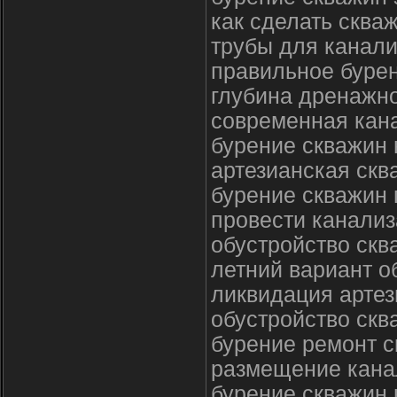
как сделать сква
трубы для канали
правильное бурен
глубина дренажн
современная кан
бурение скважин 
артезианская скв
бурение скважин 
провести канализ
обустройство ск
летний вариант о
ликвидация арте
обустройство скв
бурение ремонт с
размещение кана
бурение скважин 