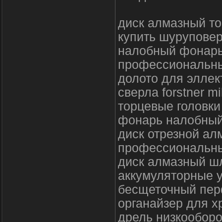
диск алмазный то
купить шуруповер
налобный фонарь
профессиональны
долото для эллек
сверла forstner m
торцевые головки
фонарь налобный
диск отрезной ал
профессиональны
диск алмазный 
аккумуляторные 
бесщеточный пер
органайзер для х
дрель низкооборо