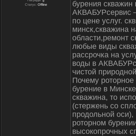
бурения скважин 
Статус:
Offline
АКВАБУРсервис –
по цене услуг. с
минск,скважина н
области,ремонт с
любые виды скваж
рассрочка на усл
воды в АКВАБУРсе
чистой природной
Почему роторное 
бурение в Минске
скважина, то исп
(стержень со спл
продольной оси),
роторном бурени
высокопрочных сп