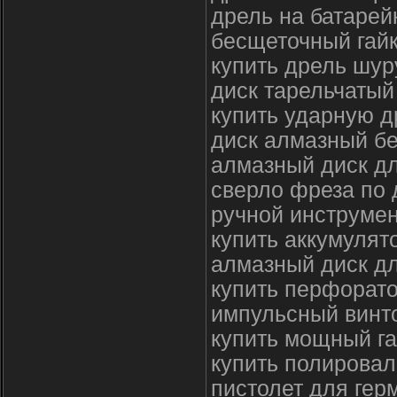
дрель на батарей
бесщеточный гайк
купить дрель шур
диск тарельчаты
купить ударную 
диск алмазный б
алмазный диск дл
сверло фреза по 
ручной инструмен
купить аккумулят
алмазный диск дл
купить перфорато
импульсный винто
купить мощный га
купить полировал
пистолет для гер