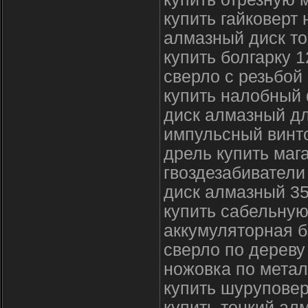
купить гайковерт 
алмазный диск то
купить болгарку 1
сверло с резьбой
купить налобный
диск алмазный д
импульсный винто
дрель купить маг
гвоздезабиватели
диск алмазный 3
купить сабельную
аккумуляторная б
сверло по дереву
ножовка по метал
купить шуруповер
купить тонкий ал