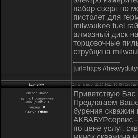
набор сверл по м
пистолет для гер
milwaukee fuel га
алмазный диск на
торцовочные пилы
струбцина milwau
[url=https://heavydut
kapriolkfy
Дата: Четверг, 23.09.2021, 10:45 | Сообщ
Приветствую Вас 
Генерал-майор
Группа: Проверенные
Предлагаем Ваше
Сообщений:
291
Награды:
0
бурения скважин 
Статус:
Offline
АКВАБУРсервис –
по цене услуг. с
минск,скважина н