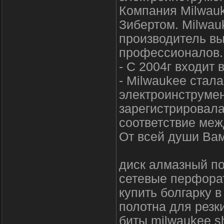
Компания Milwauk
Зибертом. Milwau
производитель в
профессионалов.
- С 2004г входит 
- Milwaukee стал
электроинструмен
зарегистрировала
соответствие меж
От всей души Вам
диск алмазный по
сетевые перфора
купить болгарку в
полотна для резк
биты milwaukee s