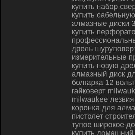
купить набор све
купить сабельную
алмазные диски 
купить перфорат
профессиональны
дрель шуруповер
измерительные п
купить новую дре
алмазный диск д
болгарка 12 вольт
гайковерт milwau
milwaukee лезвия
кopoнка для aлмa
пистолет строите
тупое широкое до
купить домашний