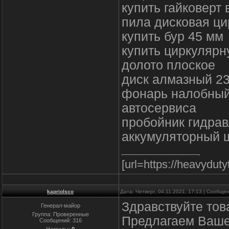
купить гайковерт 
пила дисковая ци
купить бур 45 мм
купить циркулярн
долото плоское
диск алмазный 2
фонарь налобный
автосервиса
пробойник гидра
аккумуляторный ш
[url=https://heavydut
kapriolsco
Дата: Четверг, 04.11.2021, 17:13 | Сообще
Здравствуйте тов
Генерал-майор
Группа: Проверенные
Предлагаем Ваше
Сообщений:
316
Награды:
0