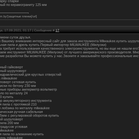
арку спарки
ный по керамограниту 125 мм
film.by/]защитные пленки[/url]
ца, 17.09.2021, 01:17 | Сообщение #
17
емени суток друзья.
 Вашему вниманию интересный сайт для заказа инструмента Milwaukee.купить шурупо
ьная пила и дрель купить.Первый импортер MILWAUKEE (Милуоки)
а требует использования качественного электроинструмента, но вы еще не нашли его
аем инструмент MILWAUKEE (Милуоки) от лучшего американского производителя. Мно
ние разработки Вы можете купить у нас.Звоните и заказывайте профессиональные и
рный гайковерт
щный шуруповерт
гидравлический для круглых отверстий
 milwaukee
поверт сетевая купить
иски по бетону 230 мм
ные приборы амперметр вольтметр
рло по металлу 24
0 купить
ор аккумуляторного инструмента
я пила с протяжкой 210
я лобзика по металлу milwaukee
рическая ручная сабельная
25мм с регулировкой оборотов купить
ый шуруповерт
пила 200 мм
 градусов угловая
milwaukee
я пила по алюминию купить
вень milwaukee