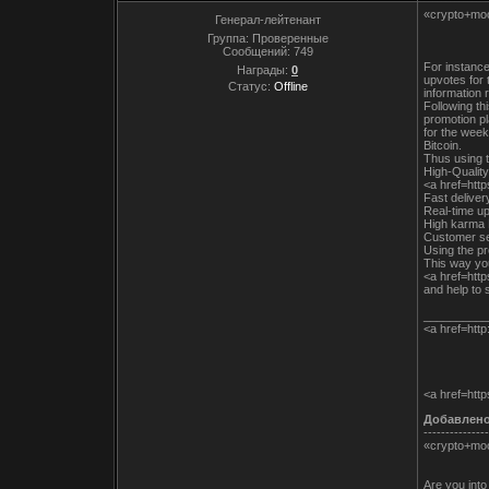
«crypto+mo
Генерал-лейтенант
Группа: Проверенные
Сообщений:
749
For instance
Награды:
0
upvotes for
Статус:
Offline
information 
Following thi
promotion p
for the week
Bitcoin.
Thus using t
High-Quality
<a href=htt
Fast delive
Real-time up
High karma R
Customer se
Using the pr
This way you
<a href=htt
and help to s
__________
<a href=http
<a href=htt
Добавлен
---------------
«crypto+mo
Are you int