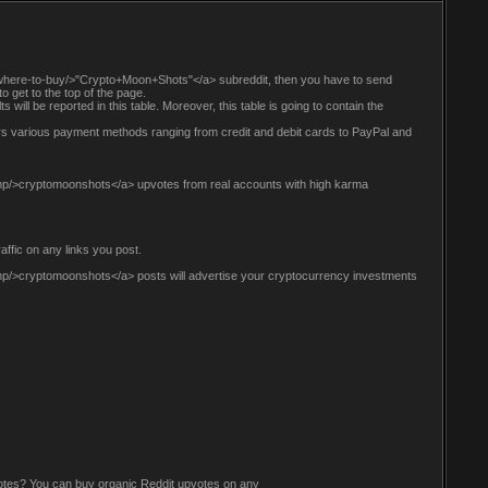
-where-to-buy/>"Crypto+Moon+Shots"</a> subreddit, then you have to send
o get to the top of the page.
 will be reported in this table. Moreover, this table is going to contain the
ffers various payment methods ranging from credit and debit cards to PayPal and
mp/>cryptomoonshots</a> upvotes from real accounts with high karma
affic on any links you post.
p/>cryptomoonshots</a> posts will advertise your cryptocurrency investments
otes? You can buy organic Reddit upvotes on any