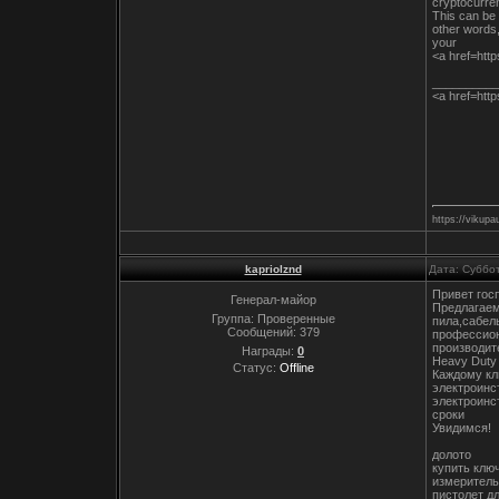
cryptocurre
This can be 
other words
your
<a href=htt
__________
<a href=http
https://vikupa
kapriolznd
Дата: Суббо
Привет гос
Генерал-майор
Предлагаем
Группа: Проверенные
пила,сабел
Сообщений:
379
профессион
производит
Награды:
0
Heavy Duty
Статус:
Offline
Каждому кл
электроинс
электроинс
сроки
Увидимся!
долото
купить клю
измеритель
пистолет д