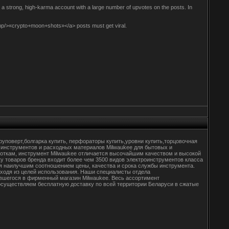
a strong, high-karma account with a large number of upvotes on the posts. In
mp/>«crypto+moon+shots»</a> posts must get viral.
уповерт,болгарка купить, перфораторы купить,уровни купить,торцовочная
 инструментов и расходных материалов Milwaukee для бытовых и
откам, инструмент Milwaukee отличается высочайшим качеством и высокой
у товаров бренда входит более чем 3500 видов электроинструментов класса
ся наилучшим соотношением цены, качества и срока службы инструмента.
ходя из целей использования. Наши специалисты отдела
вшегося в фирменный магазин Milwaukee. Весь ассортимент
осуществляем бесплатную доставку по всей территории Беларуси в сжатые