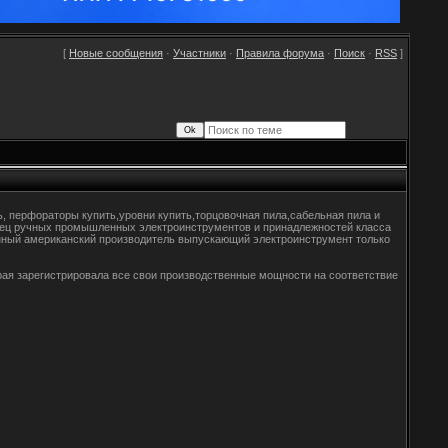
[
Новые сообщения
·
Участники
·
Правила форума
·
Поиск
·
RSS
]
ь, перфораторы купить,уровни купить,торцовочная пила,сабельная пила и
одавец ручных промышленных электроинструментов и принадлежностей класса
венный американский производитель выпускающий электроинструмент только
орая зарегистрировала все свои производственные мощности на соответствие