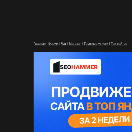
Главная
|
Форум
|
Чат
|
Магазин
|
Платные услуги
|
Топ сайтов