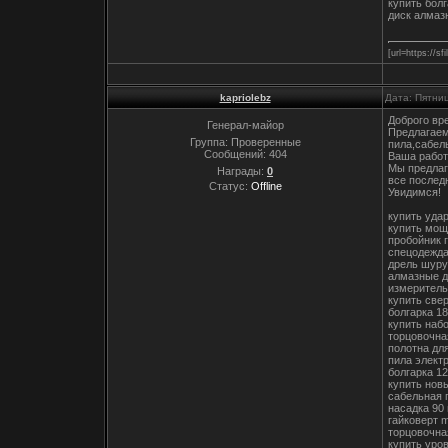
купить болг
диск алмаз
[url=https://s
kapriolebz
Дата: Пятни
Доброго вр
Генерал-майор
Предлагаем
Группа: Проверенные
пила,сабел
Сообщений:
404
Ваша работ
Мы предлаг
Награды:
0
все послед
Статус:
Offline
Увидимся!
купить уда
купить мо
пробойник 
спецодежда
дрель шуру
алмазные д
измеритель
купить све
болгарка 18
купить наб
торцовочна
полотна дл
пила элект
болгарка 1
купить нов
сабельная 
насадка 90
гайковерт 
торцовочна
купить уро