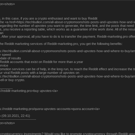
on+shots»
, in this case, if you are a crypto enthusiast and want to buy Reddit
 the <a href=https://techbullion.com/all-about-cryptomoonshots-posts-and-upvotes-how-and
regarding the number of upvotes you want to generate, the time limit, and the posts that need t
s, you receive a reporting table, which works as a guarantee of the work done. All of the results
lan
. After your approval, all you have to do is to transfer the payment. Reddit-marketing.pro o
he Reddit marketing services of Reddit-marketing.pro, you get the following benefits:
ps://techbullion.com/all-about-cryptomoonshots-posts-and-upvotes-how-and-where-to-buy/a
ry speed
date of results
eddit accounts that exist on Reddit for more than a year
rvice
omotion services can be of help, in the long run, to reach the Reddit effect and increase the tr
r viral Reddit posts with a large number of upvotes on
ps://techbullion.com/all-about-cryptomoonshots-posts-and-upvotes-how-and-where-to-buy/am
ell or buy crypto.
_______
://reddit-marketing.pro>buy upvotes</a>
ps://reddit-marketing.pro/quora-upvotes-accounts>quora account</a>
о
(09.10.2021, 22:41)
------------------------------
on+shots»
o cryptocurrency investments? Would you like to promote cryptocurrency through Reddit upv