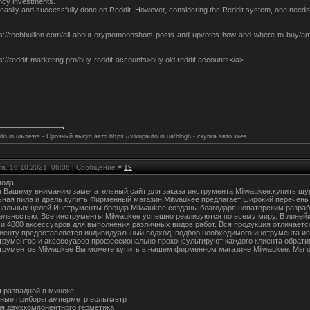
ncy investments.
easily and successfully done on Reddit. However, considering the Reddit system, one needs 
,
ps://techbullion.com/all-about-cryptomoonshots-posts-and-upvotes-how-and-where-to-buy/a
_______
s://reddit-marketing.pro/buy-reddit-accounts>buy old reddit accounts</a>
uto.in.ua/news - Срочный выкуп авто https://vikupauto.in.ua/blogh - скупка авто киев
та, 16.10.2021, 06:06 | Сообщение #
19
пода.
 Вашему вниманию замечательный сайт для заказа инструмента Milwaukee.купить шур
ьная пила и дрель купить.Фирменный магазин Milwaukee предлагает широкий перечень
альных целей.Инструменты бренда Milwaukee созданы благодаря новаторским разраб
ельностью. Все инструменты Milwaukee успешно реализуются по всему миру. В линейк
 и 4000 аксессуаров для выполнения различных видов работ. Вся продукция отличает
иенту предоставляется индивидуальный подход, подбор необходимого инструмента ис
трументов и аксессуаров профессионально проконсультируют каждого клиента обрати
трументов Milwaukee Вы можете купить в нашем фирменном магазине Milwaukee. Мы 
ч развадной в минске
ные приборы амперметр вольтметр
ля двухкомпонентного герметика