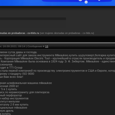
nudas en probadoras - cs-hlds.ru
(ver mujeres desnudas en probadoras - cs-hlds.ru)
г, 16.09.2021, 09:14 | Сообщение #
16
емени суток дамы и господа.
 интересный сайт для заказа инструмента Milwaukee.купить шуруповерт,болгарка купит
ть.- Корпорация Milwaukee Electric Tool – крупнейший в отрасли производитель и пр
. Компания Milwaukee была основана в 1924 году Э. Ф. Зибертом. Milwaukee - единст
сионалов.
ходит в TTI Group
e стала первой компанией по производству электроинструментов в США и Европе, кот
ному стандарту ISO 9000
ши Вам всех благ!
рная шлифовальная машина milwaukee
вочная 2000 вт
 5 в 1 купить
иск по керамограниту для плиткореза
щный перфоратор
и набор инструментов
ьтитул милуоки
металлу 2 8 мм купить
ециальные milwaukee
ную дрель
а купить