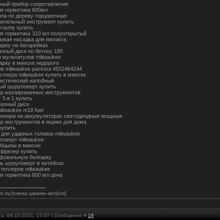
ный прибор сопротивления
ля герметика 600мл
ила по дереву торцовочная
оительный инструмент купить
еталлу купить
ля герметика 310 мл полуоткрытый
ловая насадка для импакта
арку на батарейках
азный диск по бетону 180
я мультитулов milwaukee
арку в минске недорого
ов milwaukee packout 4932464244
стнера milwaukee купить в минске
истический налобный
ый шуруповерт купить
ор изолированных инструментов
 5 в 1 купить
азный диск
ilwaukee m18 fuel
онари на аккумуляторах светодиодные мощные
ор инструментов в ящике для дома
купить
 для ударных головок milwaukee
поверт milwaukee
убцыны в минске
фрезер купить
фовальную болгарку
ль шуруповерт в витебске
степлеров milwaukee
ля герметика 600 мл цена
film.by/]пленка царапин авто[/url]
та, 09.10.2021, 15:07 | Сообщение #
18