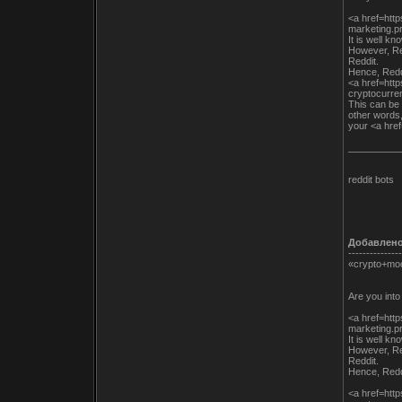
<a href=htt
marketing.pr
It is well k
However, Red
Reddit.
Hence, Reddi
<a href=htt
cryptocurre
This can be 
other words
your <a hre
__________
reddit bots
Добавлен
---------------
«crypto+mo
Are you int
<a href=htt
marketing.pr
It is well k
However, Red
Reddit.
Hence, Reddi
<a href=htt