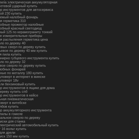
пила электрическая аккумуляторная
сетевой ударный купить
ор инструментов для автосервиса
ой 230 купить
аемый налобный фонарь
ля герметика 310
обные прожектор налобные
обный красный светодиод
ный 125 по керамограниту тонкий
е измерительные приборы
ля распыления герметика цена
рло по дереву 40
евых сверл по дереву купить
ьевое по дереву 40 мм купить
я пила купить
нирно губцевого инструмента купить
рло по дереву 32
вое сверло по дереву купить
лобных фонарей
зные по металлу 180 купить
уповерт в интернет в минске
уповерт 18v
мли бензиновый купить
ор инструментов в ящике для дома
дереву купить спб
ор инструментов в кейсе
ьная пневматическая
оверт в витебске
лбов купить
ор аккумуляторного инструмента
пилы в гомеле
ральное сверло по дереву
иски для станка
электрический автомобильный купить
 16 вольт купить
для дрели
иск 150 мм купить