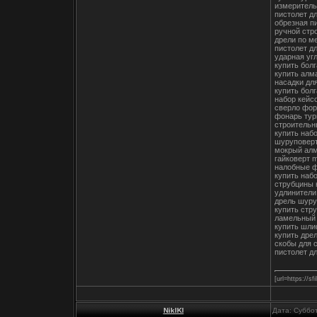
измеритель
пистолет д
обрезная п
ручной стр
дрели по м
пистолет д
ударная уг
купить болг
купить алм
насадки дл
купить болг
набор кейс
сверло фор
фонарь тур
строительн
купить наб
шуруповерт
мокрый алм
гайковерт m
налобные ф
купить наб
струбцины 
удлинители
дрель шуру
купить стр
ламельный 
купить шли
купить дре
скобы для 
пистолет д
[url=https://s
NiklKl
Дата: Суббо