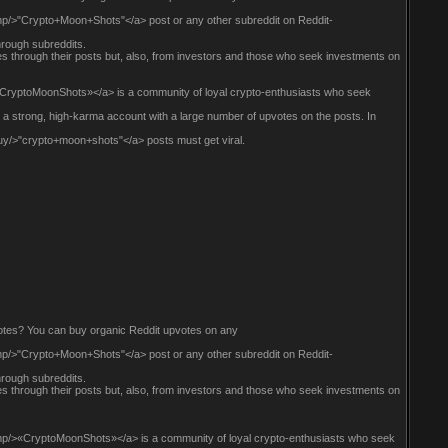
p/>"Crypto+Moon+Shots"</a> post or any other subreddit on Reddit-
through subreddits.
es through their posts but, also, from investors and those who seek investments on
«CryptoMoonShots»</a> is a community of loyal crypto-enthusiasts who seek
a strong, high-karma account with a large number of upvotes on the posts. In
uy/>"crypto+moon+shots"</a> posts must get viral.
otes? You can buy organic Reddit upvotes on any
p/>"Crypto+Moon+Shots"</a> post or any other subreddit on Reddit-
through subreddits.
es through their posts but, also, from investors and those who seek investments on
mp/>«CryptoMoonShots»</a> is a community of loyal crypto-enthusiasts who seek