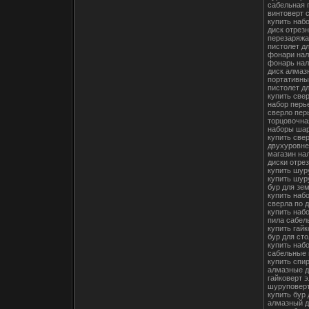
сабельная 
винтоверт 
купить наб
диск отрезн
перезаряж
пистолет д
фонари нал
фонарь нал
диск алмаз
портативны
пистолет д
купить све
набор перь
сверло пер
торцовочна
наборы шар
купить све
двухуровне
магазин на
диски отре
купить шур
купить шур
бур для зе
купить наб
сверла по 
купить наб
пила сабел
купить гайк
бур для сто
купить наб
сабельные 
купить спи
алмазные д
гайковерт 
шуруповерт
купить бур 
алмазный д