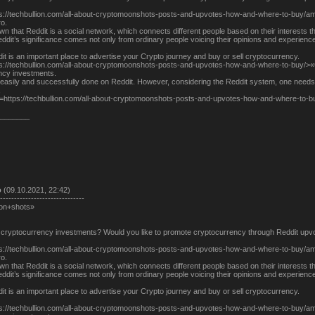
ps://techbullion.com/all-about-cryptomoonshots-posts-and-upvotes-how-and-where-to-buy/am
o.
nown that Reddit is a social network, which connects different people based on their interests 
dit’s significance comes not only from ordinary people voicing their opinions and experienc
t is an important place to advertise your Crypto journey and buy or sell cryptocurrency.
ps://techbullion.com/all-about-cryptomoonshots-posts-and-upvotes-how-and-where-to-buy/>
ncy investments.
easily and successfully done on Reddit. However, considering the Reddit system, one needs 
,
f=https://techbullion.com/all-about-cryptomoonshots-posts-and-upvotes-how-and-where-to-b
_______
о
(09.10.2021, 22:42)
------------------------------
on+shots»
o cryptocurrency investments? Would you like to promote cryptocurrency through Reddit upv
ps://techbullion.com/all-about-cryptomoonshots-posts-and-upvotes-how-and-where-to-buy/am
o.
nown that Reddit is a social network, which connects different people based on their interests 
dit’s significance comes not only from ordinary people voicing their opinions and experienc
t is an important place to advertise your Crypto journey and buy or sell cryptocurrency.
ps://techbullion.com/all-about-cryptomoonshots-posts-and-upvotes-how-and-where-to-buy/a