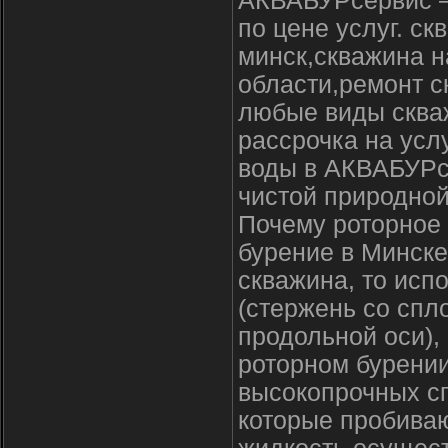
АКВАБУРсервис –
по цене услуг. с
минск,скважина н
области,ремонт с
любые виды скваж
рассрочка на усл
воды в АКВАБУРсе
чистой природной
Почему роторное 
бурение в Минске
скважина, то исп
(стержень со спл
продольной оси),
роторном бурени
высокопрочных сп
которые пробива