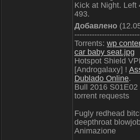
Kick at Night. Left
493.
Добавлено
(12.05
--------------------------
Torrents:
wp conten
car baby seat.jpg
Hotspot Shield VPN
[Androgalaxy] !
As
Dublado Online
.
Bull 2016 S01E0
torrent requests
Fugly redhead bit
deepthroat blowjob
Animazione