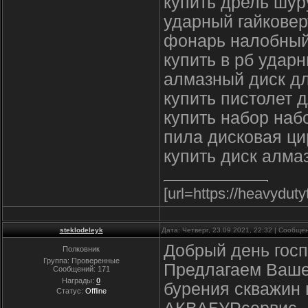
купить дрель шур
ударный гайковер
фонарь налобны
купить в рб удар
алмазный диск д
купить пистолет 
купить набор наб
пила дисковая ци
купить диск алма
[url=https://heavydut
steklodeleyk
Дата: Четверг, 23.09.2021, 22:32 | Сообщ
Добрый день госп
Полковник
Группа: Проверенные
Предлагаем Ваше
Сообщений:
171
Награды:
0
бурения скважин 
Статус:
Offline