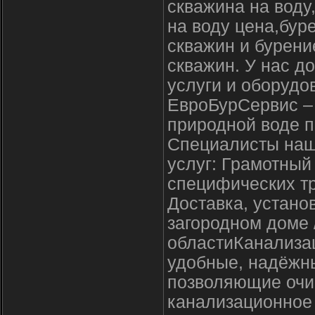
скважина на воду
на воду цена,бур
скважин и бурен
скважин. У нас д
услуги и оборудо
ЕвроБурСервис – 
природной воде 
Специалисты наш
услуг: Грамотный
специфических т
Доставка, установ
загородном доме 
областиКанализац
удобные, надёжны
позволяющие очи
канализационное 