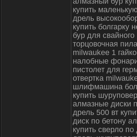
алмазный бур куп
купить маленькую
дрель высокообор
купить болгарку 
бур для свайного
торцовочная пила
milwaukee 1 гайк
налобные фонари
пистолет для гер
отвертка milwauke
шлифмашина болг
купить шуруповер
алмазные диски п
дрель 500 вт купи
диск по бетону 
купить сверло по