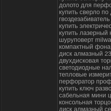
долото для перфо
купить сверло по
гвоздезабиватель
купить электриче
купить лазерный 
шуруповерт milw
компактный фона
диск алмазный 2
двухдисковая тор
светодиодные на
тепловые измери
перфоратор проф
купить ключ разв
сабельная мини 
консольная торцо
диск алмазный се