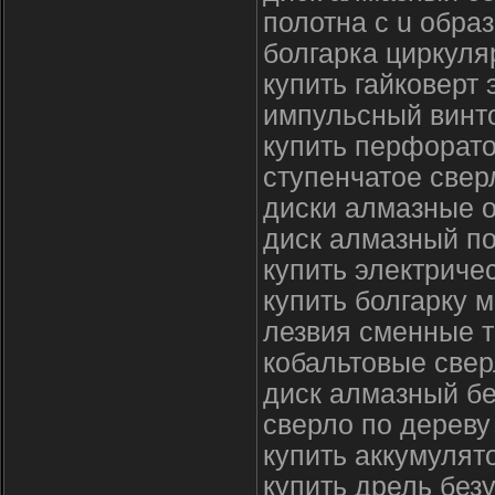
полотна с u обра
болгарка циркуля
купить гайковерт
импульсный винт
купить перфорато
ступенчатое свер
диски алмазные 
диск алмазный по
купить электриче
купить болгарку 
лезвия сменные 
кобальтовые свер
диск алмазный б
сверло по дереву
купить аккумулят
купить дрель без