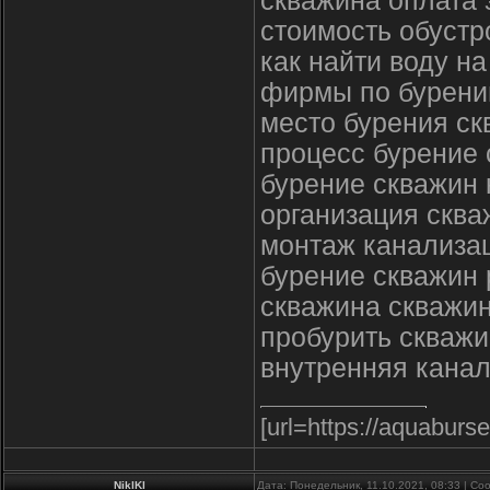
скважина оплата 
стоимость обустр
как найти воду н
фирмы по бурени
место бурения с
процесс бурение 
бурение скважин 
организация скв
монтаж канализа
бурение скважин
скважина скважин
пробурить скважи
внутренняя канал
[url=https://aquaburs
NiklKl
Дата: Понедельник, 11.10.2021, 08:33 | С