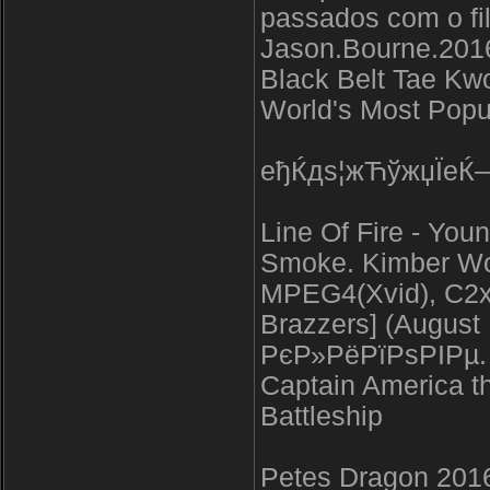
passados com o fil
Jason.Bourne.201
Black Belt Tae Kw
World's Most Popul
еђЌдѕ¦жЋўжџЇеЌ—
Line Of Fire - Yo
Smoke. Kimber Wo
MPEG4(Xvid), C2x, 
Brazzers] (August 
РєР»РёРїРѕРІРµ.
Captain America t
Battleship
Petes Dragon 201