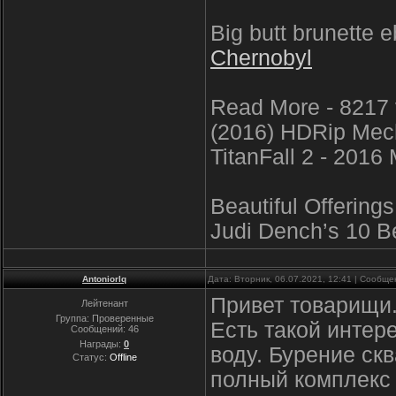
Big butt brunette
Chernobyl
Read More - 8217 
(2016) HDRip Mech
TitanFall 2 - 2016
Beautiful Offerin
Judi Dench’s 10 Bes
Antoniorlq
Дата: Вторник, 06.07.2021, 12:41 | Сообщ
Привет товарищи
Лейтенант
Группа: Проверенные
Есть такой интер
Сообщений:
46
Награды:
0
воду. Бурение ск
Статус:
Offline
полный комплекс 