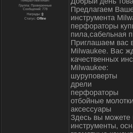
Добрый день тов
Генерал-лейтенант
Группа: Проверенные
Предлагаем Ваше
Сообщений:
778
Награды:
0
инструмента Milw
Статус:
Offline
перфораторы купи
пила,сабельная п
Приглашаем вас 
Milwaukee. Вас ж
качественных инс
Milwaukee:
шуруповерты
дрели
перфораторы
отбойные молотк
аксессуары
Здесь вы можете 
инструменты, осн