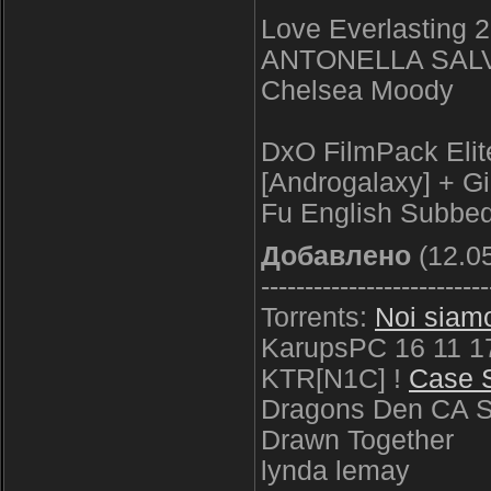
Love Everlasting
ANTONELLA SALV
Chelsea Moody
DxO FilmPack Elite
[Androgalaxy] + G
Fu English Subbed
Добавлено
(12.05
--------------------------
Torrents:
Noi siamo
KarupsPC 16 11 1
KTR[N1C] !
Case S
Dragons Den CA 
Drawn Together
lynda lemay