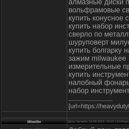
алмазные диски п
вольфрамовые св
купить конусное 
купить набор инс
сверло по металл
шуруповерт милуо
купить болгарку 
зажим milwaukee
измерительные п
купить инструмен
налобный фонарь
набор инструмен
[url=https://heavydut
Mihaellbq
Дата: Четверг, 16.09.2021, 18:22 | Сообщ