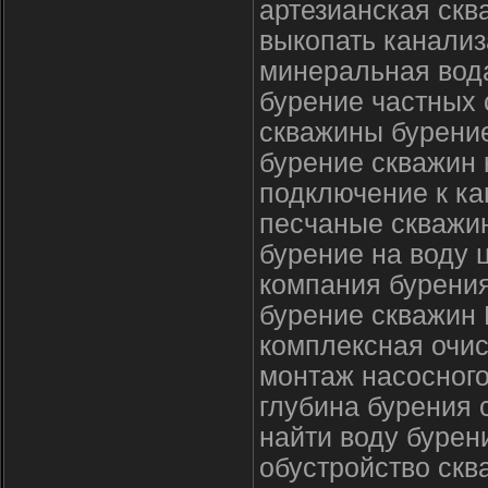
артезианская скв
выкопать канализ
минеральная вод
бурение частных
скважины бурени
бурение скважин 
подключение к ка
песчаные скважи
бурение на воду 
компания бурени
бурение скважин
комплексная очис
монтаж насосног
глубина бурения 
найти воду бурен
обустройство ск