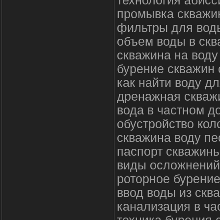
технология абисс
промывка скважи
фильтры для вод
объем воды в ск
скважина на воду
бурение скважин 
как найти воду д
дренажная скважи
вода в частном д
обустройство кол
скважина воду пе
паспорт скважины
виды осложнений
роторное бурение
ввод воды из скв
канализация в ч