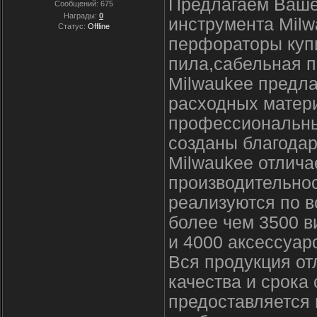
Предлагаем Ваше
Сообщений:
675
Награды:
0
инструмента Milw
Статус:
Offline
перфораторы купи
пила,сабельная п
Milwaukee предла
расходных матер
профессиональны
созданы благодар
Milwaukee отлича
производительно
реализуются по в
более чем 3500 в
и 4000 аксессуар
Вся продукция о
качества и срока
предоставляется