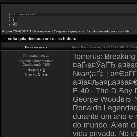
Страница
2
из
2
«
1
2
Форум CS-HLDS.RU
»
Мастерская
»
Создание сервера
»
sofia gala desnuda xnxx - cs-hlds.ru
(
sofia gala desnuda xnxx - cs-hlds.ru
FuptKeecycets
Дата: Воскресенье, 09.05.2021, 08:51 | С
Torrents: Breakin
Генералиссимус
Группа: Проверенные
¤аҐ‹а¤ЎаҐЂ а¤ёа¤
Сообщений:
4100
Награды:
0
№а¤¦аҐ‡ | а¤ЄаҐЃ
Статус:
Offline
а¤їа¤ља¤µа¤ѕа¤€ 
E-40 - The D-Boy D
George WoodвЂ™s 
Ronaldo Legendado
durante um ano e 
do mundo. Alem dis
vida privada. No t