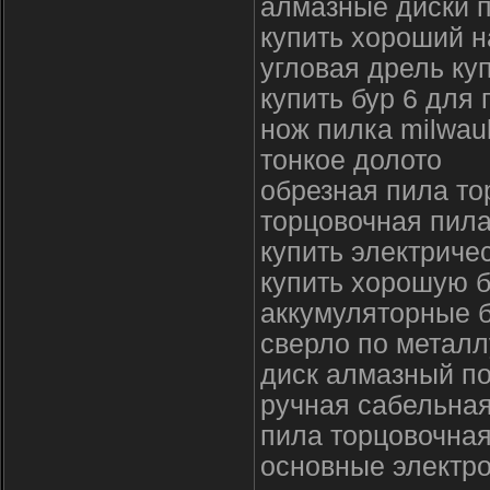
алмазные диски 
купить хороший н
угловая дрель ку
купить бур 6 для
нож пилка milwau
тонкое долото
обрезная пила то
торцовочная пила
купить электриче
купить хорошую б
аккумуляторные 
сверло по металл
диск алмазный по
ручная сабельна
пила торцовочна
основные электр