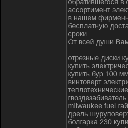
обратившегося в 
ассортимент элек
в нашем фирменн
бесплатную доста
сроки
От всей души Вам
отрезные диски к
купить электриче
купить бур 100 м
винтоверт электр
теплотехнически
гвоздезабиватель
milwaukee fuel га
дрель шуруповерт
болгарка 230 куп