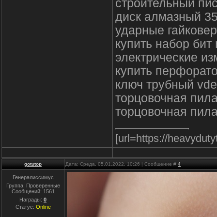
строительный пис
диск алмазный 3
ударные гайковер
купить набор бит
электрические и
купить перфорато
ключ трубный vde
торцовочная пил
торцовочная пила
[url=https://heavyduty
gotutop
Дата: Среда, 05.01.2022, 10:26 | Сообщение #
4
Генералиссимус
Группа: Проверенные
Сообщений:
1561
Награды:
0
Статус:
Online