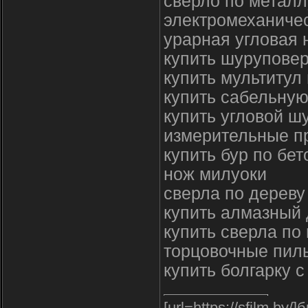
сверло по металл
электромеханиче
урарная угловая 
купить шуруповер
купить мультитул
купить сабельную
купить угловой ш
измерительные п
купить бур по бет
нож милуоки
сверла по дереву
купить алмазный 
купить сверла по
торцовочные пил
купить болгарку 
[url=https://sfilm.by/]