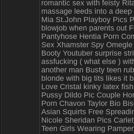
romantic sex with feisty R
massage leeds into a deep
Mia St.John Playboy Pics Pre
blowjob when parents out 
Pantyhose Hentia Porn Co
Sex Xhamster Spy Omegle t
Booty Youtuber surprise str
assfucking ( what else ) wit
another man Busty teen rub
blonde with big tits likes i
Love Cristal kinky latex fis
Pussy Dildo Pic Couple Hom
Porn Chavon Taylor Bio Bis
Asian Squirts Free Spreadi
Nicole Sheridan Pics Carle
Teen Girls Wearing Pamper