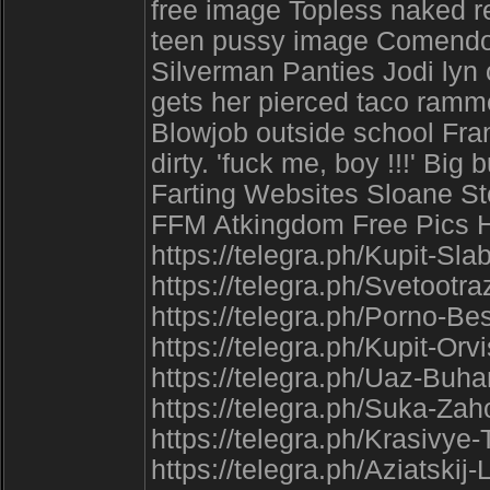
free image Topless naked
teen pussy image Comendo
Silverman Panties Jodi lyn
gets her pierced taco ram
Blowjob outside school Franc
dirty. 'fuck me, boy !!!' Big
Farting Websites Sloane 
FFM Atkingdom Free Pics H
https://telegra.ph/Kupit-S
https://telegra.ph/Svetootr
https://telegra.ph/Porno-
https://telegra.ph/Kupit-Or
https://telegra.ph/Uaz-Bu
https://telegra.ph/Suka-Za
https://telegra.ph/Krasivy
https://telegra.ph/Aziatski