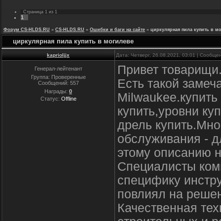
Страница
1
из
1
1
Форум CS-HLDS.RU
»
CS-HLDS.RU
»
Ошибки и баги на сайте
»
циркулярная пила купить в м
циркулярная пила купить в могилеве
kaprioljjx
Дата: Четверг, 26.08.2021, 03:01 | Сообщ
Привет товарищи
Генерал-лейтенант
Группа: Проверенные
Есть такой замеч
Сообщений:
557
Награды:
0
Milwaukee.купить
Статус:
Offline
купить,уровни ку
дрель купить.Мно
обслуживания - д
этому описанию н
Специалисты комп
специфику инстру
повлиял на реше
Качественная тех