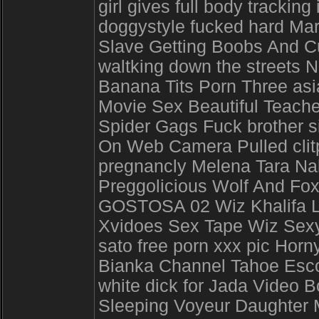
girl gives full body tracki
doggystyle fucked hard Mar
Slave Getting Boobs And Cu
waltking down the streets 
Banana Tits Porn Three as
Movie Sex Beautiful Teachers
Spider Gags Fuck brother si
On Web Camera Pulled clitp
pregnancly Melena Tara Na
Preggolicious Wolf And F
GOSTOSA 02 Wiz Khalifa L
Xvidoes Sex Tape Wiz Sexy 
sato free porn xxx pic Horn
Bianka Channel Tahoe Escor
white dick for Jada Video
Sleeping Voyeur Daughter M