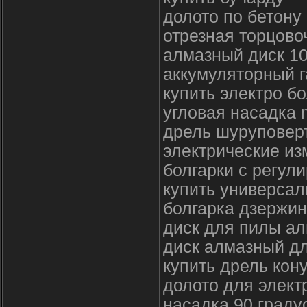
долото по бетону
отрезная торцово
алмазный диск 1
аккумуляторный г
купить электро бо
угловая насадка 
дрель шуруповерт
электрические и
болгарки с регул
купить универса
болгарка дзержин
диск для пилы а
диск алмазный дл
купить дрель кон
долото для элект
насадка 90 граду