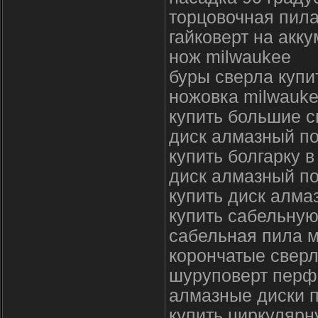
торцовочная пила
гайковерт на акк
нож milwaukee
буры сверла купи
ножовка milwauk
купить большие с
диск алмазный по
купить болгарку в
диск алмазный по
купить диск алма
купить сабельную
сабельная пила 
корончатые сверл
шуруповерт перф
алмазные диски п
купить циркулярн