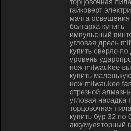
торцовочная пил
гайковерт электр
мачта освещения
болгарка купить
импульсный винто
угловая дрель mi
купить сверло по
уровень ударопр
нож milwaukee в
купить маленькую
нож milwaukee fa
отрезной алмазны
угловая насадка 
торцовочная пил
купить бур 32 по 
аккумуляторный 