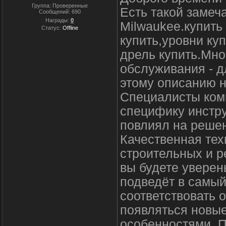
Группа: Проверенные
Есть такой замеч
Сообщений:
690
Награды:
0
Milwaukee.купить
Статус:
Offline
купить,уровни ку
дрель купить.Мно
обслуживания - д
этому описанию н
Специалисты комп
специфику инстру
повлиял на реше
Качественная тех
строительных и р
вы будете уверен
подведёт в самы
соответствовать о
появляться новы
особенностями. П