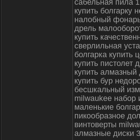
сабельная пила 1
купить болгарку 
налобный фонарь 
дрель малооборот
купить качествен
сверлильная уста
болгарка купить 
купить пистолет 
купить алмазный 
купить бур недор
бесшкальный изм
milwaukee набор 
маленькие болгар
пикообразное до
винтоверты milwa
алмазные диски 