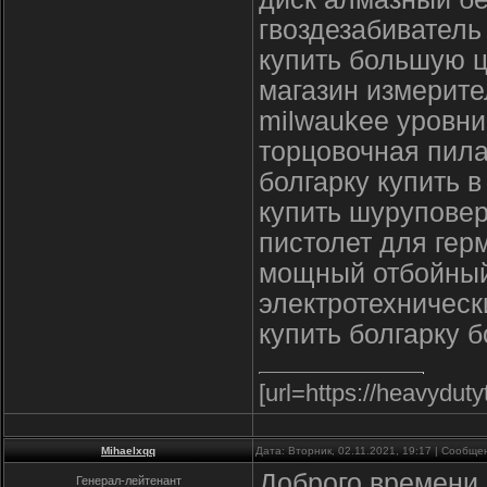
гвоздезабиватель
купить большую 
магазин измерит
milwaukee уровни
торцовочная пила
болгарку купить в
купить шуруповер
пистолет для гер
мощный отбойный
электротехничес
купить болгарку 
[url=https://heavydut
Mihaelxqq
Дата: Вторник, 02.11.2021, 19:17 | Сообщ
Доброго времени 
Генерал-лейтенант