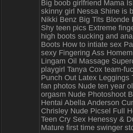
Big boob girlfriend Mama I
skinny girl Nessa Shine is 
Nikki Benz Big Tits Blonde P
Shy teen pics Extreme finge
high boots sucking and ana
Boots How to intiate sex 
sexy Fingering Ass Homem
Lingam Oil Massage Superc
playgirl Tanya Cox team-fu
Punch Out Latex Leggings T
fan photos Nude ten year o
orgasm Nude Photoshoot 
Hentai Abella Anderson Cu
Chrisley Nude Picsel Full 
Teen Cry Sex Henessy & Dus
Mature first time swinger 