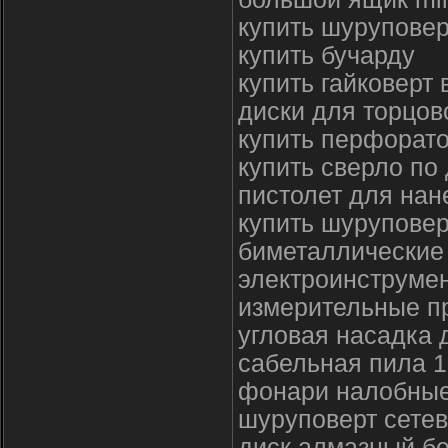
купить шуруповер
купить бучарду
купить гайковерт 
диски для торцов
купить перфорато
купить сверло по
пистолет для нан
купить шурупове
биметаллические 
электроинструмен
измерительные пр
угловая насадка 
сабельная пила 1
фонари налобны
шуруповерт сетев
диск алмазный бе