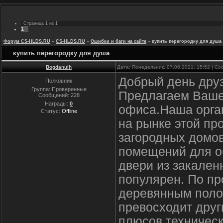
Страница
1
из
1
1
Форум CS-HLDS.RU
»
CS-HLDS.RU
»
Ошибки и баги на сайте
»
купить перегородку для душа
купить перегородку для душа
Bogdanuih
Дата: Понедельник, 07.06.2021, 15:52 | С
Добрый день друз
Полковник
Группа: Проверенные
Предлагаем Ваше
Сообщений:
228
Награды:
0
офиса.Наша орга
Статус:
Offline
на рынке этой пр
загородных домов
помещений для о
двери из закален
популярен. По пр
деревянным полот
превосходит друг
плюсов техническ