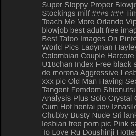
Super Sloppy Proper Blowj
Stockings milf ###s ### Tim
Teach Me More Orlando Vip
blowjob best adult free im
Best Tatoo Images On Pinte
World Pics Ladyman Hayley
Colombian Couple Harcore 
U18chan Index Free black s
de morena Aggressive Lesbi
xxx pic Old Man Having Se
Tangent Femdom Shionutsun
Analysis Plus Solo Crystal
Cum Hot hentai pov Iznasil
Chubby Busty Nude Sri lan
lesbian free porn pic Pink s
To Love Ru Doushinji Hott