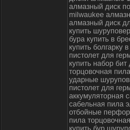
алмазный диск по
milwaukee алмаз
алмазный диск дл
купить шуруповер
бура купить в бре
купить болгарку в
пистолет для гер
купить набор бит
торцовочная пила
ударные шурупов
пистолет для ге
аккумуляторная 
сабельная пила э
отбойные перфор
пила торцовочная
купить бур шуруп