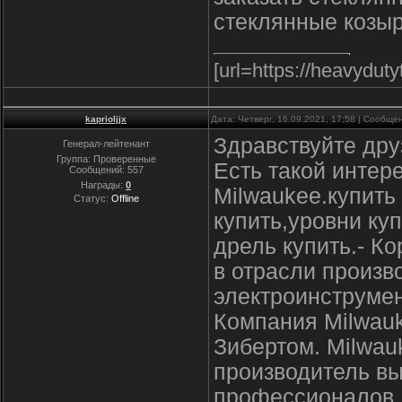
стеклянные козыр
[url=https://heavyduty
kaprioljjx
Дата: Четверг, 16.09.2021, 17:58 | Сообщ
Здравствуйте дру
Генерал-лейтенант
Группа: Проверенные
Есть такой интер
Сообщений:
557
Награды:
0
Milwaukee.купить
Статус:
Offline
купить,уровни ку
дрель купить.- Ко
в отрасли произ
электроинструмен
Компания Milwauk
Зибертом. Milwau
производитель в
профессионалов.