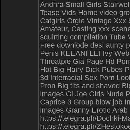
Andhra Small Girls Stairwe
Tease Vids Home video gro
Catgirls Orgie Vintage Xxx 
Amateur, Casting xxx scene
squirting compilation Tube
Free downlode desi aunty p
Penis KEEANI LEI Ivy Web
Throatpie Gia Page Hd Por
Hot Big Hairy Dick Pubes 
3d Interracial Sex Porn Loo
Pron Big tits and shaved B
images Gi Joe Girls Nude 
Caprice 3 Group blow job I
images Granny Erotic Arab
https://telegra.ph/Dochki-M
https://telegra.ph/ZHestok