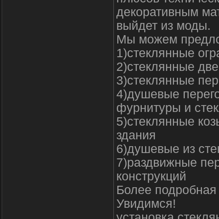
декоративным ма
выйдет из моды.
Мы можем предло
1)стеклянные ог
2)стеклянные две
3)cтеклянные пе
4)душевые перег
фурнитуры и сте
5)стеклянные коз
здания
6)душевые из сте
7)раздвижные пер
конструкций
Более подробная
Увидимся!
установка стекля