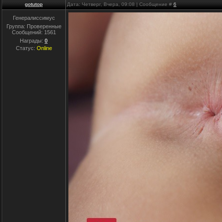
gotutop
Дата: Четверг, Вчера, 09:08 | Сообщение #
6
Генералиссимус
Группа: Проверенные
Сообщений:
1561
Награды:
0
Статус:
Online