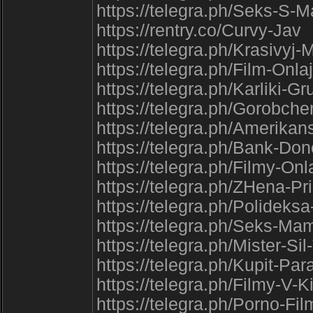
https://telegra.ph/Seks-S-M
https://rentry.co/Curvy-Jav
https://telegra.ph/Krasivy
https://telegra.ph/Film-Onla
https://telegra.ph/Karliki-
https://telegra.ph/Gorobch
https://telegra.ph/Amerika
https://telegra.ph/Bank-Do
https://telegra.ph/Filmy-On
https://telegra.ph/ZHena-Pr
https://telegra.ph/Polideks
https://telegra.ph/Seks-Ma
https://telegra.ph/Mister-Si
https://telegra.ph/Kupit-Pa
https://telegra.ph/Filmy-V
https://telegra.ph/Porno-Fil