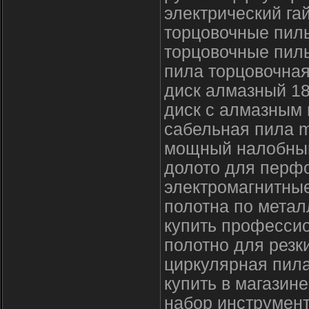
электрический гай
торцовочные пил
торцовочные пилы
пила торцовочная
диск алмазный 1
диск с алмазным
сабельная пила m
мощный налобный
долото для перфо
электромагнитны
полотна по метал
купить професси
полотно для резк
циркулярная пила
купить в магазин
набор инструмент