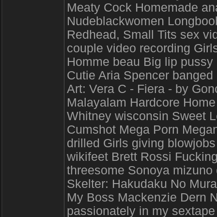
Meaty Cock Homemade anal 
Nudeblackwomen Longboobs 
Redhead, Small Tits sex vi
couple video recording Gir
Homme beau Big lip pussy 
Cutie Aria Spencer banged 
Art: Vera C - Fiera - by Go
Malayalam Hardcore Home
Whitney wisconsin Sweet L
Cumshot Mega Porn Megan 
drilled Girls giving blowj
wikifeet Brett Rossi Fuckin
threesome Sonoya mizuno 
Skelter: Hakudaku No Mur
My Boss Mackenzie Dern Nu
passionately in my sextap