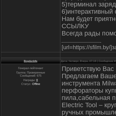
5)терминал заря
6)интерактивный 
Нам будет прият
ССЫЛКУ
Всегда рады помо
[url=https://sfilm.by/
Bogdanbfp
Дата: Четверг, Вчера, 07:18 | Сообщение 
Приветствую Вас 
Генерал-лейтенант
Группа: Проверенные
Предлагаем Ваше
Сообщений:
675
Награды:
0
инструмента Milw
Статус:
Offline
перфораторы купи
пила,сабельная п
Electric Tool – к
ручных промышле