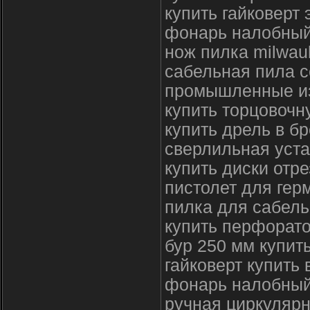
купить гайковерт 
фонарь налобный
нож пилка milwau
сабельная пила с
промышленные и
купить торцовочн
купить дрель в б
сверлильная уста
купить диски отр
пистолет для гер
пилка для сабель
купить перфорато
бур 250 мм купит
гайковерт купить 
фонарь налобный
ручная циркулярн