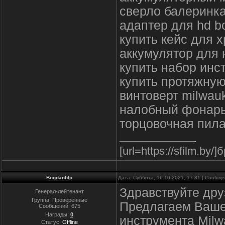
сверло балеринка
адаптер для hd b
купить кейс для 
аккумулятор для 
купить набор инс
купить протяжну
винтоверт milwau
налобный фонарь
торцовочная пила
[url=https://sfilm.by/]
Bogdanbfp
Дата: Суббота, 16.10.2021, 17:31 | Сообщ
Здравствуйте дру
Генерал-лейтенант
Группа: Проверенные
Предлагаем Ваше
Сообщений:
675
Награды:
0
инструмента Milw
Статус:
Offline