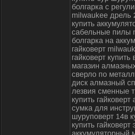
болгарка с регул
milwaukee дрель 
купить аккумулят
сабельные пилы m
болгарка на акку
гайковерт milwau
гайковерт купить 
магазин алмазны
сверло по металл
диск алмазный с
лезвия сменные 
купить гайковерт
сумка для инстру
шуруповерт 14в к
купить гайковерт
аккумуляторный 