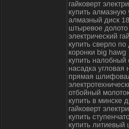
гайковерт электр
купить алмазную
алмазный диск 18
штыревое долото
электрический га
купить сверло по
коронки big hawg
купить налобный
насадка угловая 
прямая шлифова
электротехничес
отбойный молоток
купить в минске 
гайковерт электр
купить ступенчат
купить литиевый