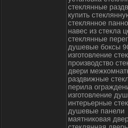
стеклянные раздв
купить стеклянн
стеклянное панно
навес из стекла 
стеклянные перег
душевые боксы 9
изготовление сте
производство сте
двери межкомнат
раздвижные стек
перила огражден
изготовление душ
интерьерные сте
душевые панели
маятниковая двер
стеклянная дверь