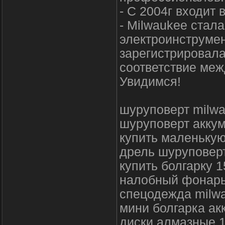
- С 2004г входит 
- Milwaukee стал
электроинструмен
зарегистрировала
соответствие меж
Увидимся!
шуруповерт milwa
шуруповерт аккум
купить маленькую
дрель шуруповерт
купить болгарку 
налобный фонарь
спецодежда milwa
мини болгарка ак
диски алмазные 