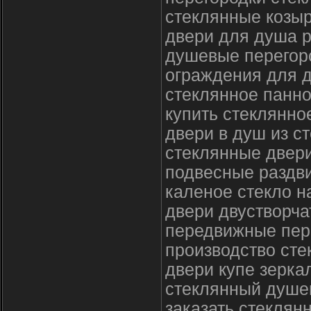
стеклянные козыр
двери для душа 
душевые перегоро
ограждения для 
стеклянное панно
купить стеклянно
двери в душ из с
стеклянные двер
подвесные раздв
каленое стекло н
двери двустворч
передвижные пер
производство ст
двери купе зерка
стеклянный душев
заказать стеклян