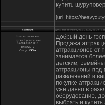
купить шуруповер
[url=https://heavydut
kaprioljkk
Дата: Понедельник, 03.01.2022, 01:35 | С
Добрый день госп
Генерал-полковник
Группа: Проверенные
Продажа аттракц
Сообщений:
1142
Награды:
0
аттракционов от 
Статус:
Offline
занимается более
детские, семейны
аттракционы под 
развлечений в ва
покупке аттракци
уже давно в разв
оборудование, до
выбрать и купить