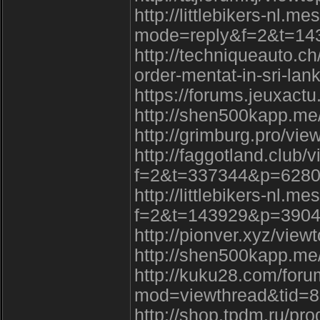
http://littlebikers-nl.
mode=reply&f=2&t=14
http://techniqueauto.c
order-mentat-in-sri-la
https://forums.jeuxac
http://shen500kapp.m
http://grimburg.pro/v
http://faggotland.club/
f=2&t=337344&p=628
http://littlebikers-nl.
f=2&t=143929&p=390
http://pionver.xyz/vie
http://shen500kapp.m
http://kuku28.com/for
mod=viewthread&tid=
http://shop.tpdm.ru/pro