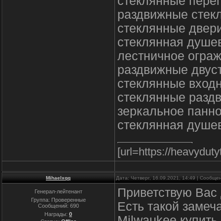
стеклянные перег
раздвижные стек
стеклянные двери
стеклянная душе
лестничное ограж
раздвижные двус
стеклянные входн
стеклянные раздв
зеркальное панно
стеклянная душев
[url=https://heavydut
Mihaelxqq
Дата: Четверг, 16.09.2021, 14:49 | Сообщ
Приветствую Вас 
Генерал-лейтенант
Группа: Проверенные
Есть такой замеч
Сообщений:
690
Награды:
0
Milwaukee.купить