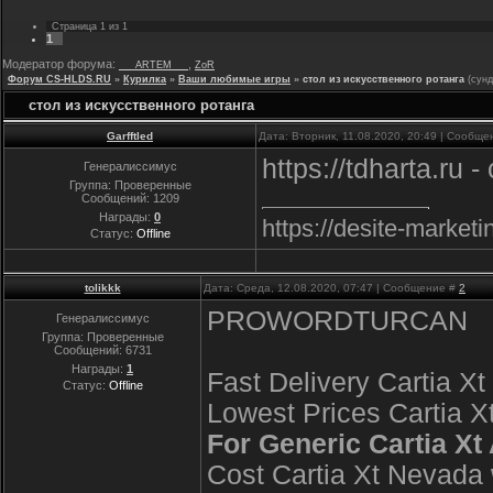
Страница
1
из
1
1
Модератор форума:
,
___ARTEM___
ZoR
Форум CS-HLDS.RU
»
Курилка
»
Ваши любимые игры
»
стол из искусственного ротанга
(сунд
стол из искусственного ротанга
Garfftled
Дата: Вторник, 11.08.2020, 20:49 | Сообщ
https://tdharta.ru
Генералиссимус
Группа: Проверенные
Сообщений:
1209
Награды:
0
https://desite-marke
Статус:
Offline
tolikkk
Дата: Среда, 12.08.2020, 07:47 | Сообщение #
2
PROWORDTURCAN
Генералиссимус
Группа: Проверенные
Сообщений:
6731
Награды:
1
Fast Delivery Cartia X
Статус:
Offline
Lowest Prices Cartia X
For Generic Cartia Xt
Cost Cartia Xt Nevada 