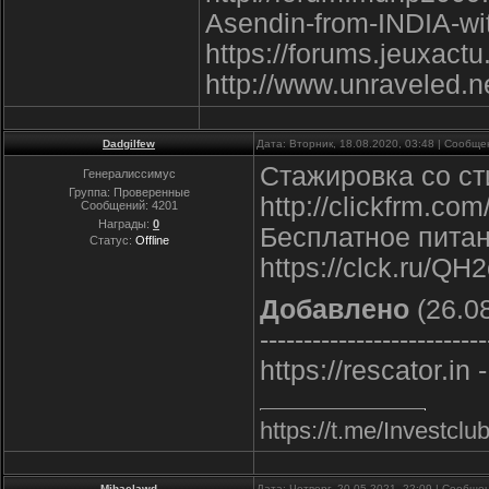
Asendin-from-INDIA-wi
https://forums.jeuxac
http://www.unraveled.
Dadgilfew
Дата: Вторник, 18.08.2020, 03:48 | Сообщ
Стажировка со ст
Генералиссимус
Группа: Проверенные
http://clickfrm.co
Сообщений:
4201
Награды:
0
Бесплатное пита
Статус:
Offline
https://clck.ru/QH
Добавлено
(26.08
--------------------------
https://rescator.in 
https://t.me/Inve
Mihaelawd
Дата: Четверг, 20.05.2021, 22:09 | Сообщ