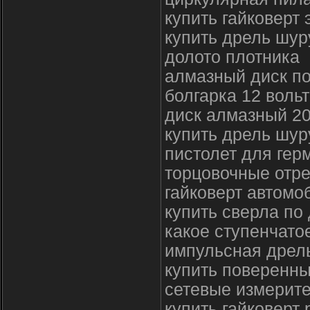
купить гайковерт
купить дрель шур
долото плотника
алмазный диск по
болгарка 12 вольт
диск алмазный 2
купить дрель шур
пистолет для гер
торцовочные отр
гайковерт автомо
купить сверла по
какое ступенчато
импульсная дрель
купить поверенн
сетевые измерит
купить гайковерт 