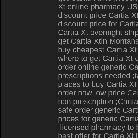
Xt online pharmacy U
discount price Cartia X
discount price for Car
Cartia Xt overnight shi
get Cartia Xtin Montan
buy cheapest Cartia Xt
where to get Cartia Xt 
order online generic Ca
prescriptions needed ;t
places to buy Cartia Xt
order now low price Cart
non prescription ;Cartia
safe order generic Cart
prices for generic Cart
;licensed pharmacy to b
best offer for Cartia X