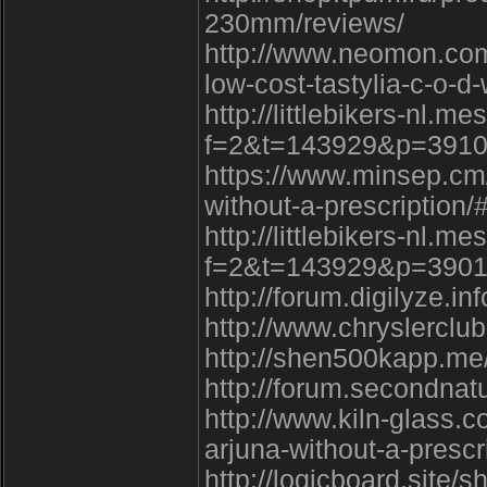
230mm/reviews/
http://www.neomon.com
low-cost-tastylia-c-o-d-
http://littlebikers-nl.
f=2&t=143929&p=391
https://www.minsep.cm
without-a-prescription
http://littlebikers-nl.
f=2&t=143929&p=3901
http://forum.digilyze.
http://www.chryslercl
http://shen500kapp.m
http://forum.secondna
http://www.kiln-glass.c
arjuna-without-a-prescr
http://logicboard.site