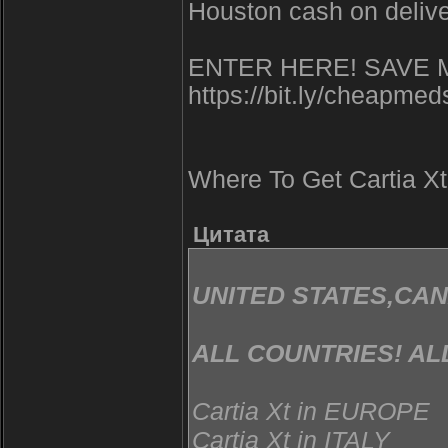
Houston cash on deliv
ENTER HERE! SAVE 
https://bit.ly/cheapmed
Where To Get Cartia Xt
Цитата
UNITED STATES,CA
ALL COUNTRIES! AL
Cartia Xt in EUROPE
Cartia Xt in ITALY