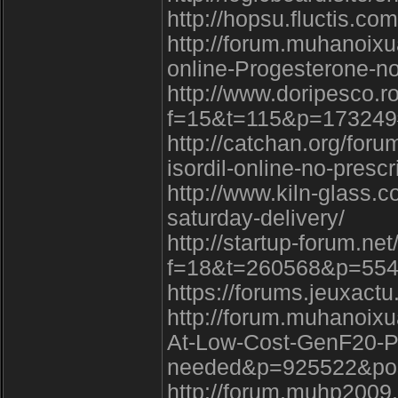
http://hopsu.fluctis.c
http://forum.muhanoix
online-Progesterone-
http://www.doripesco.r
f=15&t=115&p=17324
http://catchan.org/foru
isordil-online-no-prescr
http://www.kiln-glass.c
saturday-delivery/
http://startup-forum.ne
f=18&t=260568&p=55
https://forums.jeuxac
http://forum.muhanoix
At-Low-Cost-GenF20-Pl
needed&p=925522&po
http://forum.muhp2009