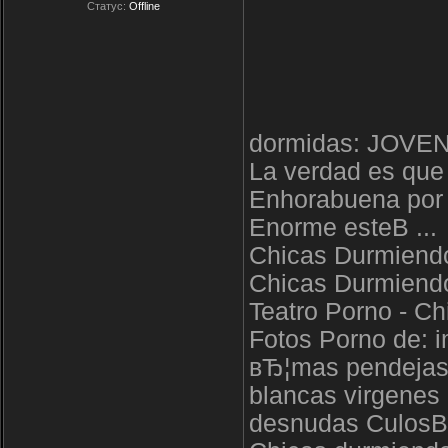
Статус:
Offline
dormidas: JOV
La verdad es que 
Enhorabuena por e
Enorme esteВ ...
Chicas Durmiend
Chicas Durmiendo
Teatro Porno - Ch
Fotos Porno de: 
вЂ¦mas pendejas
blancas virgenes 
desnudas CulosВ 