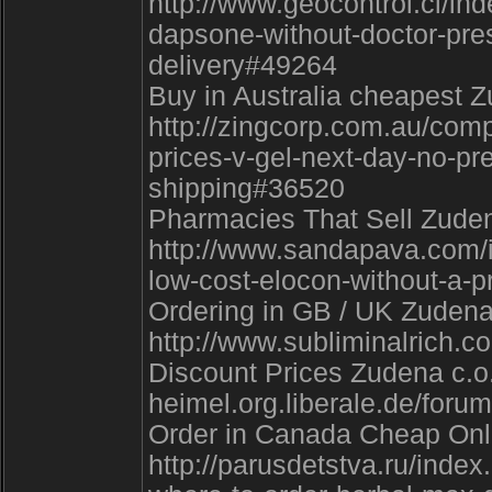
http://www.geocontrol.cl/i
dapsone-without-doctor-pres
delivery#49264
Buy in Australia cheapest Z
http://zingcorp.com.au/com
prices-v-gel-next-day-no-pr
shipping#36520
Pharmacies That Sell Zudena
http://www.sandapava.com/
low-cost-elocon-without-a-pr
Ordering in GB / UK Zudena
http://www.subliminalrich.c
Discount Prices Zudena c.o.
heimel.org.liberale.de/for
Order in Canada Cheap Onli
http://parusdetstva.ru/ind