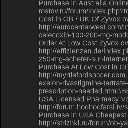
Purchase in Australia Online
rostov.ru/forum/index.php
Cost in GB / UK Of Zyvox ove
http://autocenterwest.com/
celecoxib-100-200-mg-modo-
Order At Low Cost Zyvox ove
http://effizienzen.de/inde
250-mg-acheter-sur-interne
Purchase At Low Cost in GB 
http://myrtlefordsoccer.co
exelon-rivastigmine-tartrat
prescription-needed.html#
USA Licensed Pharmacy Vov
http://forum.hodhodfarsi.t
Purchase in USA Cheapest Z
http://strizhki.ru/forum/ob-