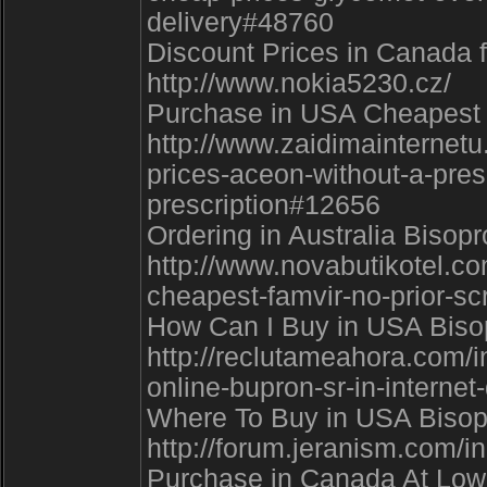
delivery#48760
Discount Prices in Canada fo
http://www.nokia5230.cz/
Purchase in USA Cheapest B
http://www.zaidimainternetu
prices-aceon-without-a-pres
prescription#12656
Ordering in Australia Bisopro
http://www.novabutikotel.c
cheapest-famvir-no-prior-sc
How Can I Buy in USA Bisop
http://reclutameahora.com/
online-bupron-sr-in-interne
Where To Buy in USA Bisopro
http://forum.jeranism.com
Purchase in Canada At Low P