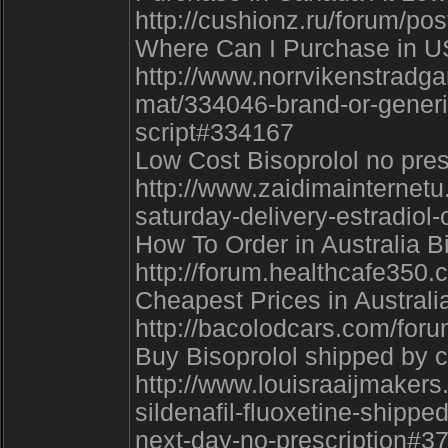
http://cushionz.ru/forum/po
Where Can I Purchase in USA
http://www.norrvikenstradg
mat/334046-brand-or-generic
script#334167
Low Cost Bisoprolol no pres
http://www.zaidimainternetu.
saturday-delivery-estradiol
How To Order in Australia Bi
http://forum.healthcafe350
Cheapest Prices in Australia 
http://bacolodcars.com/for
Buy Bisoprolol shipped by c
http://www.louisraaijmaker
sildenafil-fluoxetine-shipped
next-day-no-prescription#3