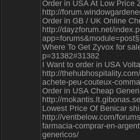
Order in USA At Low Price Z
http://forum.windowgardene
Order in GB / UK Online Ch
http://dayzforum.net/index.
app=forums&module=post§
Where To Get Zyvox for sale 
p=31382#31382
I Want to order in USA Volt
http://thehubhospitality.co
achete-peu-couteux-comm
Order in USA Cheap Generic
http://mokantis.lt.gibonas.
Lowest Price Of Benicar shi
http://ventbelow.com/forum
farmacia-comprar-en-argen
genericos/