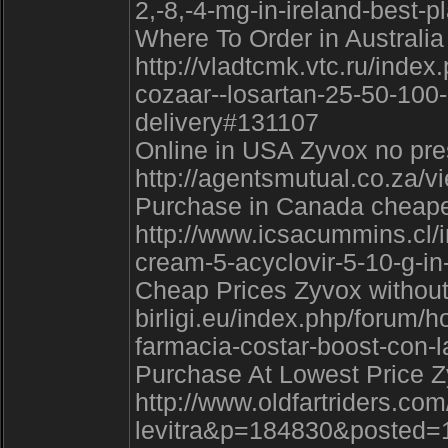
2,-8,-4-mg-in-ireland-best-
Where To Order in Australia
http://vladtcmk.vtc.ru/inde
cozaar--losartan-25-50-100-
delivery#131107
Online in USA Zyvox no presc
http://agentsmutual.co.za/
Purchase in Canada cheapes
http://www.icsacummins.cl/
cream-5-acyclovir-5-10-g-i
Cheap Prices Zyvox without d
birligi.eu/index.php/forum/
farmacia-costar-boost-con-l
Purchase At Lowest Price Z
http://www.oldfartriders.co
levitra&p=184830&posted=