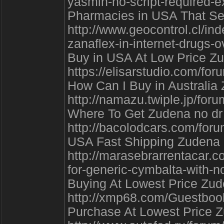
yasmin-no-script-required-e
Pharmacies in USA That Sel
http://www.geocontrol.cl/i
zanaflex-in-internet-drugs-
Buy in USA At Low Price Zud
https://elisarstudio.com/f
How Can I Buy in Australia 
http://namazu.twiple.jp/f
Where To Get Zudena no dr 
http://bacolodcars.com/for
USA Fast Shipping Zudena no
http://marasebrarrentacar.
for-generic-cymbalta-with-
Buying At Lowest Price Zude
http://xmp68.com/Guestboo
Purchase At Lowest Price Z