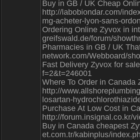
Buy in GB / UK Cheap Online
http://labobiondar.com/inde
mg-acheter-lyon-sans-ordonn
Ordering Online Zyvox in int
greifswald.de/forum/showt
Pharmacies in GB / UK That S
network.com/Webboard/sho
Fast Delivery Zyvox for sale
f=2&t=246001
Where To Order in Canada Z
http://www.allshoreplumbi
losartan-hydrochlorothiazide
Purchase At Low Cost in Ca
http://forum.insignal.co.kr
Buy in Canada cheapest Zyv
et.com.tr/kabinplus/index.p