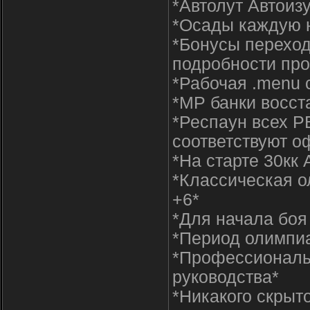
*Автолут Автоиз
*Осады каждую 
*Бонусы перехо
подробности про
*Рабочая .menu 
*MP банки восст
*Респаун всех Р
соответствуют о
*На старте 30кк 
*Классическая о
+6*
*Для начала боя
*Период олимпи
*Профессиональ
руководства*
*Никакого скрыт