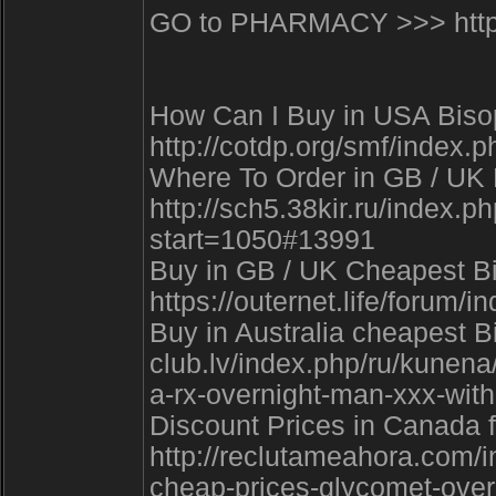
GO to PHARMACY >>> http:/
How Can I Buy in USA Bisopro
http://cotdp.org/smf/index
Where To Order in GB / UK B
http://sch5.38kir.ru/index.
start=1050#13991
Buy in GB / UK Cheapest Bis
https://outernet.life/foru
Buy in Australia cheapest Bi
club.lv/index.php/ru/kunena
a-rx-overnight-man-xxx-with
Discount Prices in Canada fo
http://reclutameahora.com/
cheap-prices-glycomet-overn