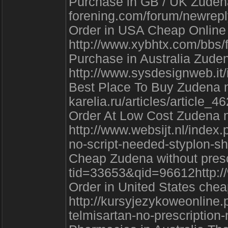
Purchase in GB / UK Zudena 
forening.com/forum/newrep
Order in USA Cheap Online 
http://www.xybhtx.com/bbs
Purchase in Australia Zudena
http://www.sysdesignweb.it
Best Place To Buy Zudena ne
karelia.ru/articles/articl
Order At Low Cost Zudena n
http://www.websijt.nl/inde
no-script-needed-styplon-s
Cheap Zudena without presc
tid=33653&qid=96612http
Order in United States chea
http://kursyjezykoweonline
telmisartan-no-prescription