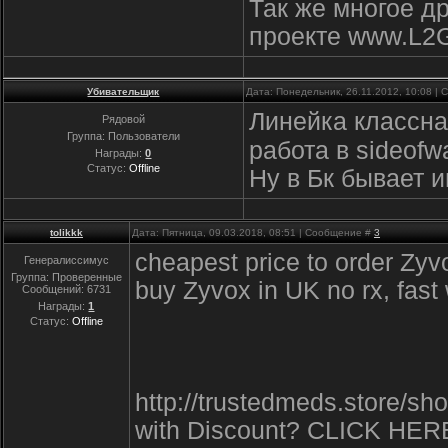
Так же многое д
проекте www.L2G
Убивательщик
Дата: Понедельник, 26.11.2012, 10:08 |
Линейка классн
Рядовой
Группа: Пользователи
работа в sideofw
Награды:
0
Статус:
Offline
Ну в Бк бывает и
tolikkk
Дата: Пятница, 09.03.2018, 08:51 | Сообщение #
3
cheapest price to order Z
Генералиссимус
Группа: Проверенные
buy Zyvox in UK no rx, fast
Сообщений:
6731
Награды:
1
Статус:
Offline
http://trustedmeds.store/s
with Discount? CLICK HER