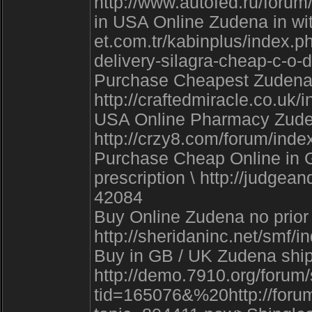
http://www.autofed.ru/for
in USA Online Zudena in wit
et.com.tr/kabinplus/index.p
delivery-silagra-cheap-c-o-
Purchase Cheapest Zudena - 
http://craftedmiracle.co.uk/
USA Online Pharmacy Zudena
http://crzy8.com/forum/ind
Purchase Cheap Online in 
prescription \ http://judge
42084
Buy Online Zudena no prior 
http://sheridaninc.net/smf
Buy in GB / UK Zudena ship
http://demo.7910.org/forum
tid=165076&%20http://forum