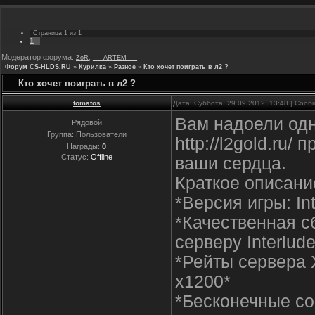
Страница
1
из
1
1
Модератор форума:
,
ZoR
___ARTEM___
Форум CS-HLDS.RU
»
Курилка
»
Разное
»
Кто хочет поиграть в л2 ?
Кто хочет поиграть в л2 ?
tomatos
Дата: Суббота, 29.09.2012, 13:48 | Соо
Вам надоели од
Рядовой
Группа: Пользователи
http://l2gold.ru
Награды:
0
Статус:
Offline
ваши сердца.
Краткое описани
*Версия игры: In
*Качественная с
серверу Interlude
*Рейты сервера X
x1200*
*Бесконечные со