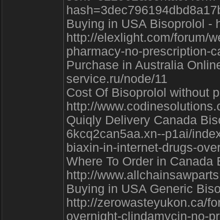
hash=3dec796194dbd8a17
Buying in USA Bisoprolol - 
http://elexlight.com/forum
pharmacy-no-prescription-c
Purchase in Australia Online 
service.ru/node/11
Cost Of Bisoprolol without p
http://www.codinesolutions
Quiqly Delivery Canada Bisop
6kcq2can5aa.xn--p1ai/index
biaxin-in-internet-drugs-over
Where To Order in Canada Bi
http://www.allchainsawpart
Buying in USA Generic Biso
http://zerowasteyukon.ca/fo
overnight-clindamycin-no-pr