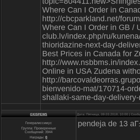
topic=804411.new>Shingle
Where Can I Order in Canad
http://cbcparkland.net/for
Where Can I Order in GB / U
club.lv/index.php/ru/kunena
thioridazine-next-day-delive
Best Prices in Canada for 
http://www.nsbbms.in/index
Online in USA Zudena withou
http://barcovaldeorras.gru
bienvenido-mat/170714-orde
shallaki-same-day-delivery
OXISPEWS
Дата: Пятница, 09.03.2018, 10:00 | Соо
pendeja de 13 a
Генералиссимус
Группа: Проверенные
Сообщений:
3944
Награды:
0