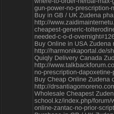
where-to-order-herbal-max-
gun-power-no-prescription-
Buy in GB / UK Zudena phar
http://www.zaidimainternetu
cheapest-generic-tolterodine
needed-c-o-d-overnight#12
Buy Online in USA Zudena n
http://harmonikaportal.de
Quiqly Delivery Canada Zude
http://www.talkbackforum.c
no-prescription-dapoxetine-
Buy Cheap Online Zudena c.
http://drsantiagomoreno.co
Wholesale Cheapest Zudena 
school.kz/index.php/forum/
online-zantac-no-prior-scri