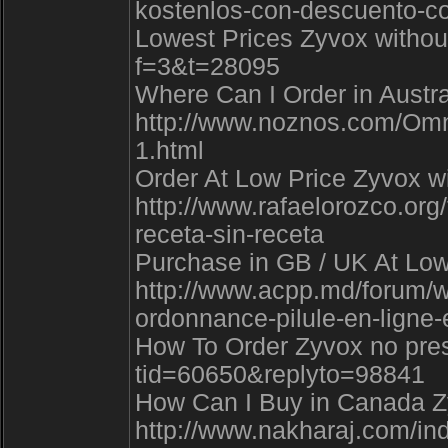
kostenlos-con-descuento-c
Lowest Prices Zyvox without 
f=3&t=28095
Where Can I Order in Austra
http://www.noznos.com/Omn
1.html
Order At Low Price Zyvox wi
http://www.rafaelorozco.or
receta-sin-receta
Purchase in GB / UK At Lowe
http://www.acpp.md/forum/w
ordonnance-pilule-en-ligne-
How To Order Zyvox no presc
tid=60650&replyto=98841
How Can I Buy in Canada Zyv
http://www.nakharaj.com/in