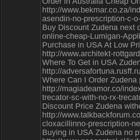
Order in Australia Cheap On
http://www.bekmar.co.za/in
asendin-no-prescription-c-o
Buy Discount Zudena next d
online-cheap-Lumigan-Appl
Purchase in USA At Low Pric
http://www.architekt-rottgar
Where To Get in USA Zudena
http://adversafortuna.rusff.
Where Can I Order Zudena p
http://magiadeamor.co/ind
trecator-sc-with-no-rx-treca
Discount Price Zudena witho
http://www.talkbackforum.c
cloxacillinno-prescription-ne
Buying in USA Zudena no pr