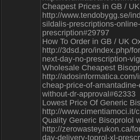
Cheapest Prices in GB / UK 
http://www.tendobygg.se/i
sildalis-prescriptions-online
prescription#29797
How To Order in GB / UK Oxy
http://3dsd.pro/index.php/f
next-day-no-prescription-vig
Wholesale Cheapest Bisoprol
http://adosinformatica.com
cheap-price-of-amantadine-
without-dr-approval#62333
Lowest Price Of Generic Biso
http://www.cimentiamoci.it
Quality Generic Bisoprolol 
http://zerowasteyukon.ca/for
day-delivery-toprol-xl-prescr