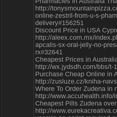
Pharmacies in Australia That
http://tonysmountainpizza
online-zestril-from-u-s-phar
delivery#156251
Discount Price in USA Cypro
http://aleex.com.mx/index.
apcalis-sx-oral-jelly-no-pres
rx#32641
Cheapest Prices in Australia
http://wx.jydsdh.com/bbs/t-
Purchase Cheap Online in Au
http://zusluze.cz/kniha-na
Where To Order Zudena in no
http://www.accuhealth.info/
Cheapest Pills Zudena overn
http://www.eurekacreativa.