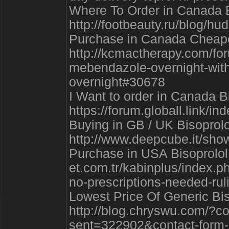
Where To Order in Canada Bi
http://footbeauty.ru/blog/h
Purchase in Canada Cheapes
http://kcmactherapy.com/f
mebendazole-overnight-with
overnight#30678
I Want to order in Canada B
https://forum.globall.link
Buying in GB / UK Bisoprolol
http://www.deepcube.it/sh
Purchase in USA Bisoprolol n
et.com.tr/kabinplus/index.ph
no-prescriptions-needed-rul
Lowest Price Of Generic Biso
http://blog.chryswu.com/?c
sent=322902&contact-form-