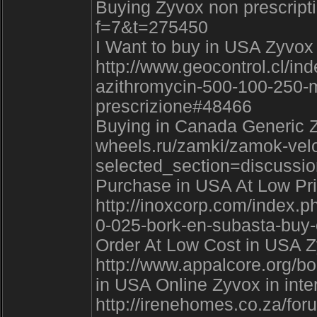
Buying Zyvox non prescripti
f=7&t=275450
I Want to buy in USA Zyvox 
http://www.geocontrol.cl/i
azithromycin-500-100-250-
prescrizione#48466
Buying in Canada Generic Z
wheels.ru/zamki/zamok-velo
selected_section=discussi
Purchase in USA At Low Pric
http://inoxcorp.com/index.p
0-025-bork-en-subasta-buy-
Order At Low Cost in USA Zy
http://www.appalcore.org/b
in USA Online Zyvox in inter
http://irenehomes.co.za/for