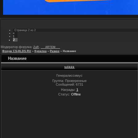
Страница
2
из
2
«
1
2
Модератор форума:
,
ZoR
___ARTEM___
Форум CS-HLDS.RU
»
Курилка
»
Разное
»
Название
Название
tolikkk
Генералиссимус
Группа: Проверенные
Сообщений:
6731
Награды:
1
Статус:
Offline