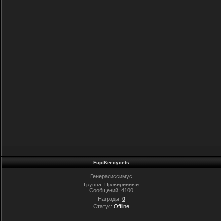
FuptKeecycets
Генералиссимус
Группа: Проверенные
Сообщений:
4100
Награды:
0
Статус:
Offline