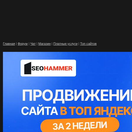
Главная
|
Форум
|
Чат
|
Магазин
|
Платные услуги
|
Топ сайтов