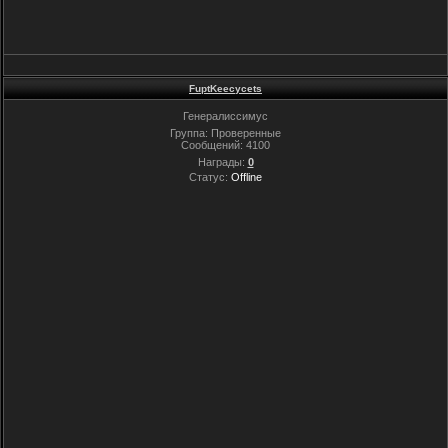
FuptKeecycets
Генералиссимус
Группа: Проверенные
Сообщений:
4100
Награды:
0
Статус:
Offline