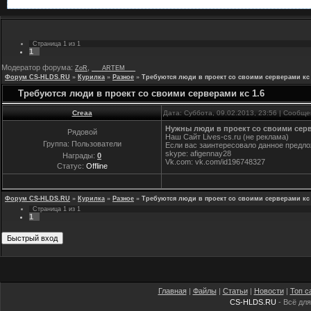
Страница
1
из
1
1
Модератор форума:
,
ZoR
___ARTEM___
Форум CS-HLDS.RU
»
Курилка
»
Разное
»
Требуются люди в проект со своими серверами кс 
Требуются люди в проект со своими серверами кс 1.6
Creaa
Дата: Суббота, 09.02.2013, 23:56 | Сообщ
Нужны люди в проект со своими сер
Рядовой
Наш Сайт Lives-cs.ru (не реклама)
Группа: Пользователи
Если вас заинтересовало данное предл
skype: afigennay28
Награды:
0
Vk.com: vk.com/id196748327
Статус:
Offline
Форум CS-HLDS.RU
»
Курилка
»
Разное
»
Требуются люди в проект со своими серверами кс 
Страница
1
из
1
1
Главная
|
Файлы
|
Статьи
|
Новости
|
Топ с
CS-HLDS.RU
- Всё для