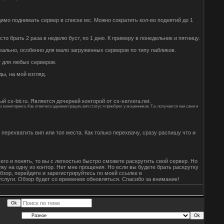
имо поднимать сервер в списке мс. Можно сократить кол-во поднятий до 1
то брать 2 раза в неделю буст, по 1 дню. К примеру в понедельник и пятницу.
деально, особенно для мало загруженных серверов по типу пабликов.
т для любых серверов.
ы, на мой взгляд.
 cs-bit.ru. Является дочерней конторой от cs-servera.net.
 мониторинга. Как ответила администрация, вип статус я приобрел у мошенников. Т.е. получается они сами и
ерехватить вип или топ места. Как только перехвачу, сразу распишу что и
го и понять, то вы с легкостью быстро сможете раскрутить свой сервер. Но
ку на одну из контор. Нет мне прощения. Но если вы будете брать раскрутку
обзор, перейдите и зарегистрируйтесь по моей ссылке в
услуги. Обзор будет со временем обновляться. Спасибо за внимание!