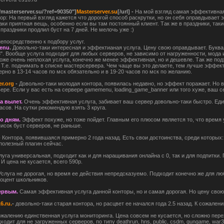
//masterserver.su/?ref=90350"]
Masterserver.su
[/url] -
На мой взгляд самая эффективная
зор: На первый взгляд кажется что дорогой способ раскрутки, но он себя оправдывает 
ки приятная вещь, особенно если вы там постоянный клиент. Так же в праздники, таки
праздники продлил буст на 7 дней. Не мелочь уже :)
епосредственно к подбору услуг.
enu
.
Довольно-таки интересная и эффектианая услуга. Цену свою оправдывает. Букв
". Вообще услуга подходит для любых серверов, не зависимо от нагруженности, мода и
оже очень неплохая услуга, конечно же менее эффективная, но и дешевле. Так же по
. Т.е. поднимать в списке мастерсервера. Чем чаще вы это делаете, тем лучше эффект
рно в 13-14 часов по мск обязательно и в 19-20 часов по мск по желанию.
r.org
-
Довольно-таки молодая контора, появилась недавно, но эффект поражает. Но в
ере. Если у вас есть на сервере gamemenu, loading_game_banner или того хуже, ваш 
на вылет.
Очень эффективная услуга, забивает ваш сервер довольно-таки быстро. Еди
часов. На сутки рекомендую взять 3 круга.
по дням.
Эффект похуже, но тоже пойдет. Главным его плюсом является то, что время 
писок буст серверов, не раньше.
-
Контора, появившаяся примерно 2 года назад. Есть свои достоинства, среди которых:
сполезный плагин сейчас.
луга универсальная, подходит как и для наращивания онлайна с 0, так и для подпитки.
И цена не кусается, всего 590р.
Услуга не дорогая, но время ее действия непредсказуемо. Подходит конечно же для лю
оцент школьников.
первым.
Самая эффективная услуга данной конторы, но и самая дорогая. Но цену свою
6.ru.
-
довольно-таки старая контора, но расцвет ее начался года 2.5 назад. К сожале
ожалению единственная услуга мониторинга. Цена совсем не кусается, но сложно перех
одит для не загруженных серверов, по типу deathrun, hns, public, csdm, gungame, war3ft,