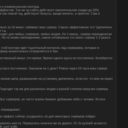
 и универсальная контора.
эффектом. Так же на сайте действует накопительная скидка до 20%.
е как новый год, действуют бонусы, вроде мелочь, а приятно. Сам в
ально за 10 минут забивает ваш сервер. Самое эффективное это "gamemenu
 т.д.
дходит для любых серверов, любых модов. Но 1 минус, сервер периодически
. Но по моим наблюдениям, самое оптимально это апать сервер 1-2 раза в
 этой конторе идет тщательный контроль над серверами, которые в
сервер моментально отправляется в бан.
нственный минус это время. Время одного круга не постоянное. Колебается
услуги постоянное. Заказали на 1 день? Ровно через 24 часа ваш сервер
 низкая цена, разрешение на установку gamemenu, если кто -то мне не верит
 Подходит так же для различных модов и разной степени нагрузки сервера
бых серверов, но часто игроки бывают дубовыми либо с читами. Кстати
 оправдывает.
нию эффект сейчас ухудшился, но для некоторых серверов пойдет.
ватить места. Перекупать конечно же их дорого. От 2к рублей за место.
 surf, knife.