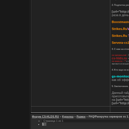
2. Подпитка у
[url="http:
раза в день
Boostmaste
Strikes.Ru
V
Strikes.Ru
Servera-cs1
3. С кем не ст
cs-servera.net -
cs-hlds.ru
cs-exes.ru - ?
к 
являются мошенн
4. Кто еще не 
gs-monitor
как об эффе
5. Заключение.
Данный гай
приготовьте
на
[url="ht
[url="http:
Форум CS-HLDS.RU
»
Курилка
»
Разное
»
FAQ/Раскрутка серверов cs 1.
Страница
1
из
1
1