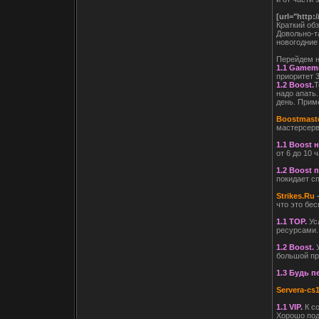
[url="http:
Краткий об
Довольно-та
новогодние 
Перейдем н
1.1 Gamem
приоритет 3
1.2 Boost.
Т
надо апать
день. Приме
Boostmaste
мастерсерв
1.1 Boost 
от 6 до 10 
1.2 Boost 
покидает с
Strikes.Ru
что это бе
1.1 TOP.
Ус
ресурсами. 
1.2 Boost.
большой пр
1.3 Будь 
Servera-cs1
1.1 VIP.
К с
Хорошо подх