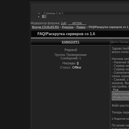
Страница
1
из
1
1
Модератор форума:
,
ZoR
___ARTEM___
Форум CS-HLDS.RU
»
Курилка
»
Разное
»
FAQ/Раскрутка серверов cs 1.
FAQ/Раскрутка серверов cs 1.6
KAMAZOFF1
Дата: Среда
Здравствуйт
Рядовой
много поле
Группа: Проверенные
Сообщений:
1
Начнем неп
- Наличие б
Награды:
0
- Сервер не
Статус:
Offline
- Сервер не
- Gamemenu
своих игрок
- Свежий, 
игроков. В
настройки,
Код
PatchVersi
ProductNam
Файл распо
Теперь пер
1. Поднятия он
По моим наб
и от части 