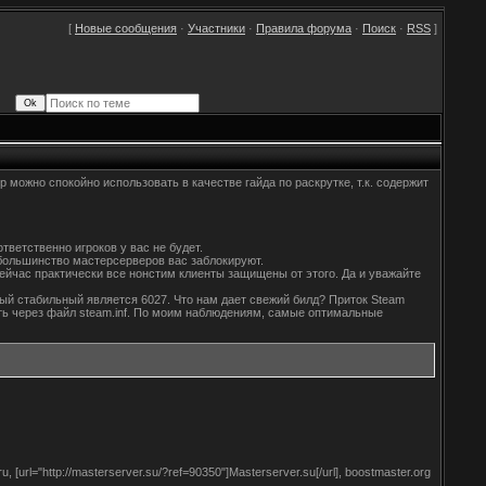
[
Новые сообщения
·
Участники
·
Правила форума
·
Поиск
·
RSS
]
р можно спокойно использовать в качестве гайда по раскрутке, т.к. содержит
тветственно игроков у вас не будет.
о большинство мастерсерверов вас заблокируют.
ейчас практически все нонстим клиенты защищены от этого. Да и уважайте
ый стабильный является 6027. Что нам дает свежий билд? Приток Steam
ить через файл steam.inf. По моим наблюдениям, самые оптимальные
l="http://masterserver.su/?ref=90350"]Masterserver.su[/url], boostmaster.org