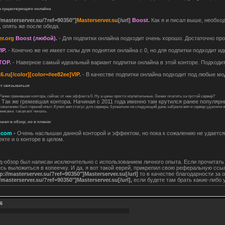
же существующего онлайна
//masterserver.su/?ref=90350"]
Masterserver.su
[/url]
Boost
.
Как я и писал выше, необход
, опять же после обеда.
r.org
Boost (любой)
.
- Для подпитки онлайна подходит очень хорошо. Достаточно прос
IP
.
- Конечно же не имеет силы для поднятия онлайна с 0, но для подпитки подходит и
TOP
.
- Наверное самый идеальный вариант подпитки онлайна в этой конторе. Подходи
6.ru
[/color][color=#ee82ee]VIP
.
- В качестве подпитки онлайна подходит под любые мод
оит связываться
Ранее гремевшая контора, сейчас от нее эффекта 0. Ну а цены просто опупительные. Зачем платить за пустой сервер?
-
Так же гремевшая контора. Начиная с 2011 года именно там крутился ранее популярный
сожалению был горький опыт. Купил вип статус для сервера, буквально на следующий день забрали вип и сервер удалили из
иками. такая вот печаль.
вошел в обзор, но в планах
.com -
Очень наслышан данной конторой и эффектом, но пока к сожалению не удается п
кте и о конторе в целом.
д-обзор был написан исключительно с использованием личного опыта. Если прочитать е
сь выложиться в копеечку. И да, я вот такой еврей, прикрепил свою реферальную ссыл
tp://masterserver.su/?ref=90350"]Masterserver.su[/url]
то в качестве благодарности за 
//masterserver.su/?ref=90350"]Masterserver.su[/url],
если будете там брать какие-либо 
6