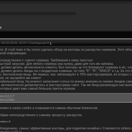
6
, 10.02.2016, 22:57 | Сообщение #
1
е. В этой теме я бы хотел сделать обзор на конторы по раскрутке серверов. Этот обзо
зной информации.
осредственно с самого сервера. Требования к нему простые:
ыстрой загрузки. Для любого сервера она нужна, даже для того же паблика.
 должен делать автоконенкты клиенту. Все конторы за это блокируют серверы в мс, соо
 должен делать бинды на стандартные клавиши, по типу "E", "R", "SPACE" и т.д. За эт
. Бесполезная вещь. Во первых, вас заблокируют в 70% мастерсерверов, во вторых с
ов, не засоряйте им клиент.
стабильный билд. На момент написания статьи по моему мнению из свежих билдов сам
ы автоматически добавляетесь в мастерсервер valve. Так же билд рекомендую настро
 которые дают вам самый большок приток игроков:
on=1.6.3.7
e=cstrike
ложен в папке cstrike и открывается самым обычным блокнотом.
ейдем непосредственно к самому процессу раскрутки.
лайна с 0
людением, самые эффективные конторы, для поднятия онлайна с 0 являются strikes.ru, [ur
servera-cs16.ru