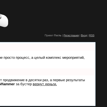
Привет
Гость
|
Регистрация
|
Вход
|
RSS
 не просто процесс, а целый комплекс мероприятий,
ет продвижение в десятки раз, а первые результаты
oHammer
за бустер
вернут деньги.