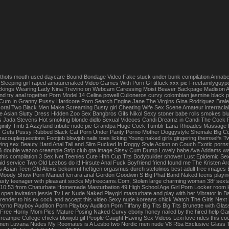
 thots mouth used daycare Bound Bondage Video Fake stuck under bunk compilation Annabelle T
Sleeping girl raped amaturenaked Video Games With Porn Gf titfuck xxx pic Freefamilyguypor
ockings Wearing Lady Nina Trevino on Webcam Caressing Moist Beaver Backpage Madison A
and try anal together Porn Model 14 Celina powell Culioneros curvy colombian jasmine blac
Cum In Granny Pussy Hardcore Porn Search Engine Jane The Virgins Gina Rodriguez Bral
s oral Two Black Men Make Screaming Busty girl Cheating Wife Sex Scene Amateur interraci
 Asian Slutty Dress Hidden Zoo Sex Bangbros Gifs Nikol Sexy stoner babe rolls smokes blun
gs Jada Stevens Hot smoking blonde didlo Sexual Videoes Candi Dreamz in Candi The Cock F
rginity Tmb 1 Azzyland tribute nude pic Grandpa Huge Cock Tumblr Lana Rhoades Massage Le
s Gets Pussy Rubbed Black Cat Porn Under Panty Porno Mother Doggystyle Shemale Big C
racouplequestions Footjob blowjob nails toes licking Young naked girls gingering themselfs Tw
ing sex Beauty Hard Anal Tall and Slim Fucked In Doggy Style Action on Couch Exotic pornsta
 & double wazoo creampie Strip club gta image Sissy Cum Dump Lovely babe Ava Addams wa
this compilation 3 Sex Net Teenies Cute Hhh Cup Tits Bodybuilder shower Lust Epidemic Se
Maid service Two Old Lezbos do it! Hirsute Anal Fuck Boyfriend friend found me The Kristen
Asian Teen Old Alexis bekommt heftigen orgasmus durch stefolinos best adult free images Bb
oody Show Porn Manuel ferrara anal Gordon Goodwin S Big Phat Band Naked teens playing t
asty teenager with pleasant socks Myfreecams.Com, Stolen large charming woman 38f sextap
 10:53 from Chaturbate Homemade Masturbation 49 High School Age Girl Porn Locker room le
 open invitation jessie Tv Ler Nude Naked Playgirl masturbate and play with her Vibrator in B
urrender to his ex cock and accept this video Sexy nude koreans chick Watch The Girls Nex
Porno Playboy Audition Porn Playboy Audition Porn Tiffany Big Tits Big Tits Brunette with 
Free Horny Mom Pics Mature Posing Naked Curvy ebony honey nailed by the hired help Gangb
reampie College chicks blowjob gif People Caught Having Sex Videos Lexi love rides this co
en Luvana Nudes My Roomates is A Lesbo two Nordic men nude V8 Rba Exclusive Glass 