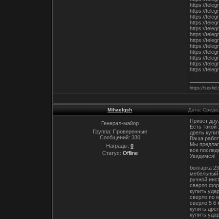
https://tel
https://tel
https://tele
https://tel
https://tel
https://tele
https://tele
https://tele
https://tel
https://tel
https://tele
https://tel
https://sexhd.
Mihaelgsh
Дата: Среда
Привет дру
Генерал-майор
Есть такой
Группа: Проверенные
дрель купи
Сообщений:
330
Ваша работ
Мы предлаг
Награды:
0
все послед
Статус:
Offline
Увидимся!
болгарка 2
мебельный 
ручной инс
сверло фор
купить уда
сверло по 
сверло 5 6
купить дре
купить уда