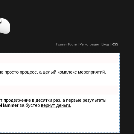
Привет
Гость
|
Регистрация
|
Вход
|
RSS
 не просто процесс, а целый комплекс мероприятий,
ет продвижение в десятки раз, а первые результаты
oHammer
за бустер
вернут деньги.