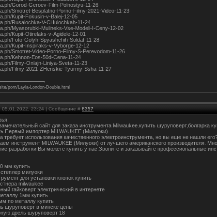
egra.ph/Gorod-Geroev-Film-Polnostyu-11-26
egra.ph/Smotret-Besplatno-Porno-Filmy-2021-Video-11-23
gra.ph/Kupit-Fokusin-v-Balej-12-05
egra.ph/Rusalochka-V-CHulochkah-11-24
egra.ph/Myasorubki-Mulineks-Vse-Modeli-I-Ceny-12-02
gra.ph/Kupit-Otirelaks-v-Agidele-12-01
gra.ph/Foto-Golyh-Spyashchih-Soldat-11-28
gra.ph/Kupit-Inspiraks-v-Vyborge-12-12
egra.ph/Smotret-Video-Porno-Filmy-S-Perevodom-11-26
egra.ph/Kehnon-Eos-50d-Cena-11-24
gra.ph/Filmy-Onlajn-Liniya-Sveta-11-23
egra.ph/Filmy-2021-ZHenskie-Tyurmy-Ssha-11-27
site/porn/Layla-London-Double.html
, 05.01.2022, 23:24 | Сообщение #
8357
зья.
 замечательный сайт для заказа инструмента Milwaukee.купить шуруповерт,болгарка к
ть.Первый импортер MILWAUKEE (Милуоки)
а требует использования качественного электроинструмента, но вы еще не нашли его
аем инструмент MILWAUKEE (Милуоки) от лучшего американского производителя. Мно
ние разработки Вы можете купить у нас.Звоните и заказывайте профессиональные и
30 мм купить
степлер милуоки
трумент для установки кнопок купить
стнера milwaukee
рный гайковерт электрический в интернете
металлу 1мм купить
 мм по металлу купить
ль шуруповерт в минске цены
рную дрель шуруповерт 18