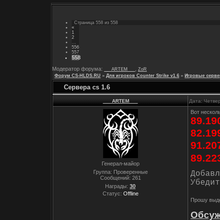
Страница
558
из
558
«
1
2
…
556
557
558
Модератор форума:
,
___ARTEM___
ZoR
Форум CS-HLDS.RU
»
Для игроков Counter Strike v1.6
»
Игровые серве
Сервера cs 1.6
___ARTEM___
Дата: Четвер
Вот несколь
89.19
82.19
91.20
89.22
Генерал-майор
Группа: Проверенные
Добавл
Сообщений:
261
Убедит
Награды:
30
Статус:
Offline
Прошу выде
Обсуж