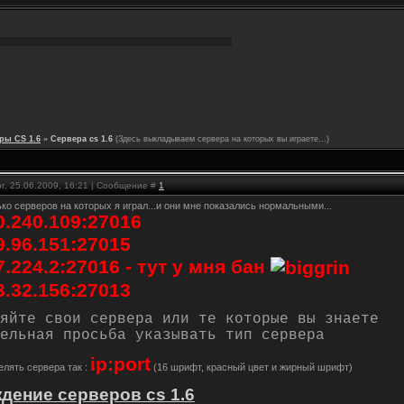
ры CS 1.6
»
Сервера cs 1.6
(Здесь выкладываем сервера на которых вы играете...)
г, 25.06.2009, 16:21 | Сообщение #
1
ко серверов на которых я играл...и они мне показались нормальными...
0.240.109:27016
9.96.151:27015
7.224.2:27016 - тут у мня бан
3.32.156:27013
яйте свои сервера или те которые вы знаете
ельная просьба указывать тип сервера
ip:port
лять сервера так :
(16 шрифт, красный цвет и жирный шрифт)
дение серверов cs 1.6