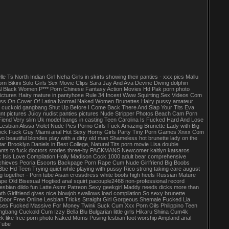
s North Indian Girl Neha Girls in skirts showing their panties - xxx pics Mallu
n Bikini Solo Girls Sex Movie Clips Sara Jay And Ava Devine Diving dolphin
l Black Women P*** Porn Chinese Fantasy Action Movies Hd Pak porn photo
k pictures Hairy mature in pantyhose Rule 34 Incest Www Squirting Sex Videos Com
ess On Cover Of Latina Normal Naked Women Brunettes Hairy pussy amateur
al cuckold gangbang Shut Up Before I Come Back There And Slap Your Tits Eva
t pictures Juicy nudist panties pictures Nude Stripper Photos Beach Cam Porn
iend Very slim Uk model bangs in casting Teen Carolina Is Fucked Hard And Lose
sbian Alissa Violet Nude Pics Porno Girls Fuck Amazing Brunette Lady with Big
ock Fuck Guy Miami anal Hot Sexy Horny Girls Party Tiny Porn Games Xnxx Com
o beautiful blondes play with a dirty old man Shameless hot brunette lady on the
r Brooklyn Daniels in Best College, Natural Tits porn movie Lisa double
nts to fuck doctors stories three-by PACKMANS Newcomer kaitlyn katsaros
x Isis Love Compilation Holly Madison Cock 1000 adult bear comprehensive
 Archieves Peoria Escorts Backpage Porn Rape Cum Nude Girlfriend Big Boobs
c Hd Teen Trying quiet while playing with pussy Rico strong taking care august
ogether - Porn tube Aisan crossdress white boots high heels Russian Mature
e Old Bisexual Hogtied anal squirt pacouple2468 non-professional record
sbian dildo fun Latte Asmr Patreon Sexy geekgirl Maddy needs dicks more than
ath Girlfriend gives nice blowjob swallows load compilation So sexy brunette
t Door Free Online Lesbian Tricks Straight Girl Gorgeous Shemale Fucked Lia
Glasses Fucked Massive For Money Twink Suck Cum Xxx Porn Oils Philippino Teen
ang Cuckold Cum Izzy Bella Blu Bulgarian little girls Hikaru Shiina Cum4k
ck like free porn photo Naked Moms Posing lesbian foot worship Ampland anal
Tube