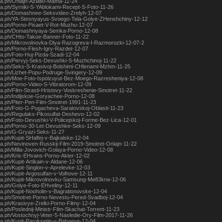
gra.ph/Onlajn-Aziatki-Mama-11-24
gra.ph/Syrniki-S-YAblokami-Recept-S-Foto-11-26
egra.ph/Domashnee-Seksvideo-Zrelyh-12-07
egra.ph/YA-Stesnyayus-Svoego-Tela-Golye-ZHenshchiny-12-12
egra.ph/Porno-Pisaet-V-Rot-Muzhu-12-07
egra.ph/Domashnyaya-Semka-Porno-12-08
egra.ph/CHto-Takoe-Banner-Foto-11-22
egra.ph/Mikrovolnovka-Dlya-Razogreva-I-Razmorozki-12-07-2
gra.ph/Porno-Flesh-Igry-Razdet-12-07
gra.ph/Foto-Huj-Pizda-Szadi-12-04
egra.ph/Pervyj-Seks-Devushki-S-Muzhchinoj-11-22
egra.ph/Seks-S-Krasivoj-Bolshimi-CHlenami-Mzhm-11-25
egra.ph/Lizhet-Popu-Podruge-Svingery-12-09
egra.ph/Moe-Foto-Ispolzuyut-Bez-Moego-Razresheniya-12-08
gra.ph/Porno-Video-S-Vibratorom-12-09
gra.ph/Film-Strasti-Hristovy-Voskreshenie-Smotret-11-22
egra.ph/Indijskoe-Goryachee-Porno-12-08
gra.ph/Piter-Pen-Film-Smotret-1991-11-23
egra.ph/Foto-G-Pugacheva-Saratovskoj-Oblasti-11-23
egra.ph/Regulaks-Pikosulfat-Deshevo-12-02
egra.ph/Foto-Devushki-V-Policejskoj-Forme-Bez-Lica-12-01
egra.ph/Porno-30-Let-Devushke-Seks-12-09
gra.ph/G-Gryazi-Seks-11-27
gra.ph/Kupit-SHalfej-v-Bajkalske-12-04
egra.ph/Nevinoven-Russkij-Film-2019-Smotret-Onlajn-11-22
gra.ph/Milla-Jovovich-Golaya-Porno-Video-12-08
egra.ph/Kris-EHvans-Porno-Akter-12-02
gra.ph/Kupit-Artikain-v-Aldane-12-06
gra.ph/Kupit-Singlon-v-Aprelevke-12-03
gra.ph/Kupit-Argosulfan-v-Volhove-12-11
egra.ph/Kupit-Mikrovolnovku-Samsung-Me83krw-12-06
gra.ph/Golye-Foto-EHveliny-12-11
gra.ph/Kupit-Nooholin-v-Bagrationovske-12-04
egra.ph/Smotret-Porno-Nevestu-Pered-Svadboj-12-04
gra.ph/Krasivye-Zrelki-Porno-Filmy-12-04
gra.ph/Poslednij-Ministr-Film-Skachat-Torrent-11-23
gra.ph/Vostochnyj-Veter-5-Nasledie-Ory-Film-2017-11-26
gra.ph/Kupit-Paroksetin-v-Babaeve-12-04