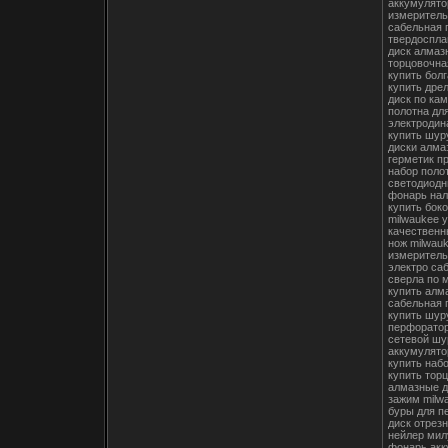
аккумулято
измеритель
сабельная 
твердоспла
диск алмаз
торцовочна
купить бол
купить дре
диск по ка
полотна дл
электродин
купить шур
диски алма
герметик п
набор поло
светодиодн
фонарь на
купить бок
milwaukee 
качественн
нож milwauk
измеритель
электро са
сверла по 
купить алм
сабельная 
купить шур
перфоратор
сетевой шу
аккумулято
купить наб
купить тор
алмазные д
зажим milwa
буры для п
диск отрез
нейлер мил
фонарь акк