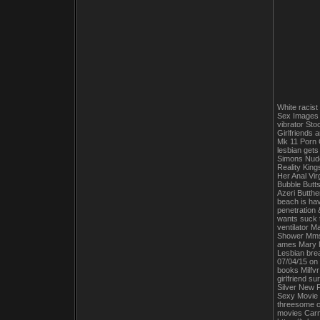
White racist
Sex Images 
vibrator St
Girlfriends 
Mk 11 Porn 
lesbian get
Simons Nude
Reality Kin
Her Anal Vi
Bubble Butt
Azeri Butthe
beach is hav
penetration
wants suck 
ventilator 
Shower Mms 
ames Mary M
Lesbian bre
07/04/15 on
books Milfvr
girlfriend s
Silver New 
Sexy Movie 
threesome c
movies Carm