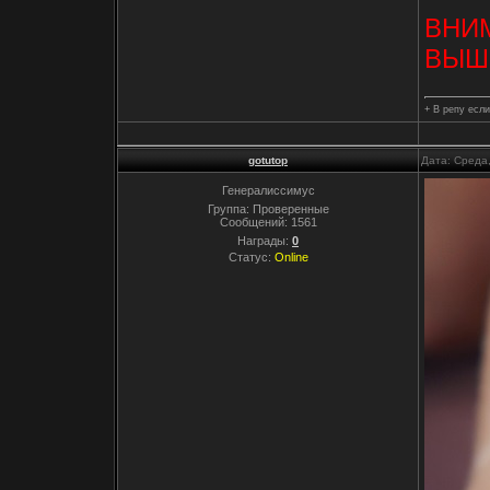
ВНИ
ВЫШЕ
+ В репу если
gotutop
Дата: Среда
Генералиссимус
Группа: Проверенные
Сообщений:
1561
Награды:
0
Статус:
Online