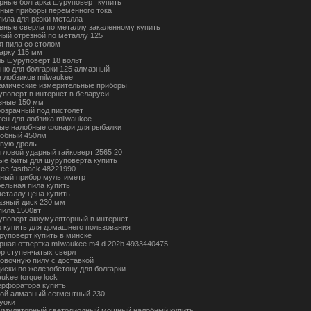
рные болгарка шуруповерт купить
ные приборы переменного тока
пила для резки металла
вные сверла по металлу закаленному купить
ный отрезной по металлу 125
я пила со столом
гарку 115 мм
ль шуруповерт 18 вольт
мню для болгарки 125 алмазный
я лобзиков milwaukee
амические измерительные приборы
уповерт в интернет в беларуси
зные 150 мм
розрачный под пистолет
тен для лобзика milwaukee
ые налобные фонари для рыбалки
лобный 450лм
овую дрель
угловой ударный гайковерт 2565 20
ые биты для шуруповерта купить
ee fastback 48221990
ный прибор мультиметр
бельная пила купить
металлу цена купить
азный диск 230 мм
пила 1500вт
уповерт аккумуляторный в интернет
 купить для домашнего пользования
руповерт купить в минске
рная отвертка milwaukee m4 d 202b 4933440475
ор ступенчатых сверл
цовочную пилу с доставкой
иски по железобетону для болгарки
ukee torque lock
ерфоратора купить
ной алмазный сегментный 230
уоки
умуляторный светодиодный мощный налобный купить