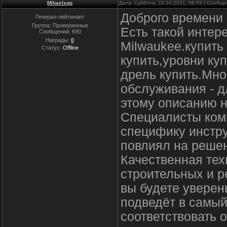
Mihaelxqq
Дата: Суббота, 16.10.2021, 06:55 | Сообщ
Доброго времени 
Генерал-лейтенант
Группа: Проверенные
Есть такой интер
Сообщений:
690
Награды:
0
Milwaukee.купить
Статус:
Offline
купить,уровни ку
дрель купить.Мно
обслуживания - д
этому описанию н
Специалисты комп
специфику инстру
повлиял на реше
Качественная тех
строительных и р
вы будете уверен
подведёт в самы
соответствовать о