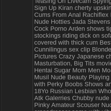
Teasing On Livecam Spying
Sign Up Kiran cherty upskir
Cums From Anal Rachiflex
Nude Hotties Jada Stevens
Cock Porno Arden shows ti
stockings riding dick on sof
covered with thick cum Bes
Cunnilingus sex clip Blond
Pictures Crazy Japanese c
Masturbation, Big Tits movi
Hentai Sugar Mom Men Moa
Musil Nude Beauty Playin
with Perky Boobs Shows a
18Yo Russian Lesbian Whor
Atk Galerries Chubby nude
Pinky Amateur Scouser Nude 