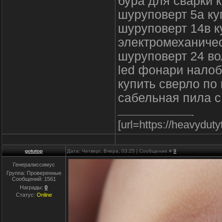
бура для сварки 
шуруповерт 5а ку
шуруповерт 14в к
электромеханиче
шуруповерт 24 во
led фонари нало
купить сверло по
сабельная пила с
[url=https://heavydut
gotutop
Дата: Четверг, Вчера, 03:25 | Сообщение #
9
Генералиссимус
Группа: Проверенные
Сообщений:
1561
Награды:
0
Статус:
Online