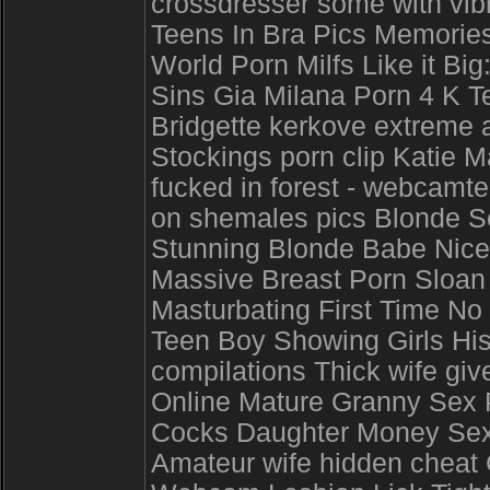
crossdresser some with vib
Teens In Bra Pics Memori
World Porn Milfs Like it Bi
Sins Gia Milana Porn 4 K T
Bridgette kerkove extreme a
Stockings porn clip Katie M
fucked in forest - webcam
on shemales pics Blonde S
Stunning Blonde Babe Nicel
Massive Breast Porn Sloan 
Masturbating First Time N
Teen Boy Showing Girls His
compilations Thick wife g
Online Mature Granny Sex 
Cocks Daughter Money Sex
Amateur wife hidden cheat