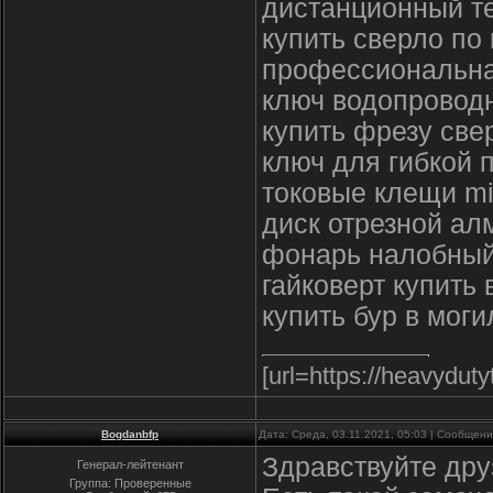
дистанционный т
купить сверло по
профессиональна
ключ водопровод
купить фрезу све
ключ для гибкой 
токовые клещи m
диск отрезной ал
фонарь налобный
гайковерт купить 
купить бур в мог
[url=https://heavyduty
Bogdanbfp
Дата: Среда, 03.11.2021, 05:03 | Сообщен
Здравствуйте дру
Генерал-лейтенант
Группа: Проверенные