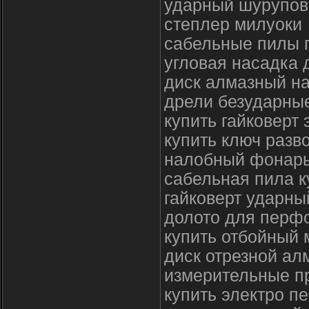
ударный шурупове
степлер милуоки
сабельные пилы 
угловая насадка 
диск алмазный на
дрели безударные
купить гайковерт 
купить ключ разв
налобный фонарь
сабельная пила к
гайковерт ударны
долото для перфо
купить отбойный 
диск отрезной ал
измерительные пр
купить электро п