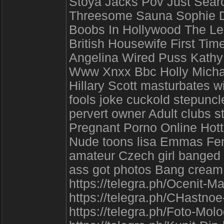
Stoya Jacks Pov Just Search
Threesome Sauna Sophie De
Boobs In Hollywood The Le
British Housewife First T
Angelina Wired Puss Kath
Www Xnxx Bbc Holly Micha
Hillary Scott masturbates w
fools joke cuckold stepuncl
pervert owner Adult clubs s
Pregnant Porno Online Hott
Nude toons lisa Emmas Fe
amateur Czech girl banged 
ass got photos Bang cream 
https://telegra.ph/Ocenit-M
https://telegra.ph/CHastn
https://telegra.ph/Foto-Mo