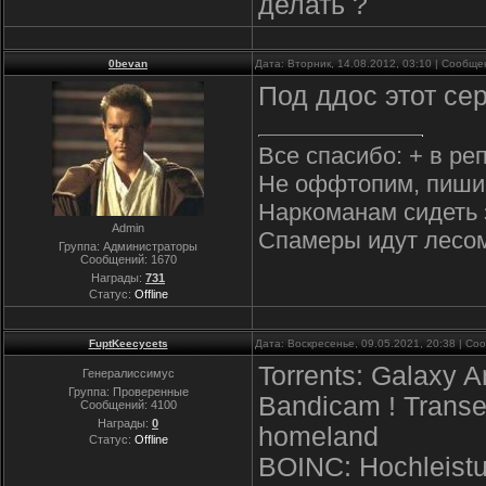
делать ?
0bevan
Дата: Вторник, 14.08.2012, 03:10 | Сообщ
Под ддос этот се
Все спасибо: + в ре
Не оффтопим, пиши
Наркоманам сидеть 
Admin
Спамеры идут лесо
Группа: Администраторы
Сообщений:
1670
Награды:
731
Статус:
Offline
FuptKeecycets
Дата: Воскресенье, 09.05.2021, 20:38 | С
Torrents: Galaxy A
Генералиссимус
Группа: Проверенные
Bandicam ! Transe
Сообщений:
4100
Награды:
0
homeland
Статус:
Offline
BOINC: Hochleistu