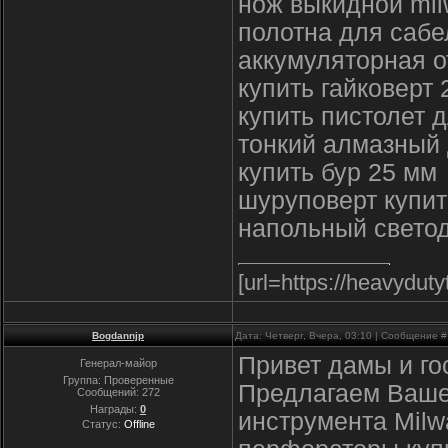
нож выкидной mil
полотна для сабе
аккумуляторная о
купить гайковерт 
купить пистолет 
тонкий алмазный 
купить бур 25 мм
шуруповерт купит
напольный свето
[url=https://heavydut
Bogdannjp
Дата: Четверг, Вчера, 03:10 | Сообщение 
Привет дамы и го
Генерал-майор
Группа: Проверенные
Предлагаем Ваше
Сообщений:
272
Награды:
0
инструмента Milw
Статус:
Offline