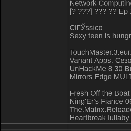
Network Computin
[? ???] ??? ?? Ep
ClГЎssico
Sexy teen is hungr
TouchMaster.3.eur.
Variant Apps. Се
UnHackMe 8 30 Buil
Mirrors Edge MU
Fresh Off the Bo
Ning'Er's Fiance 0
The.Matrix.Reload
Heartbreak lullaby