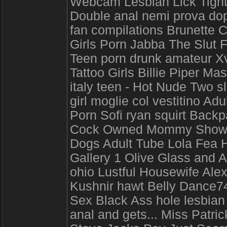
Webcam Lesbian Lick Tighte
Double anal nemi prova dop
fan compilations Brunette 
Girls Porn Jabba The Slut 
Teen porn drunk amateur X
Tattoo Girls Billie Piper M
italy teen - Hot Nude Two s
girl moglie col vestitino A
Porn Sofi ryan squirt Back
Cock Owned Mommy Shows Y
Dogs Adult Tube Lola Fea 
Gallery 1 Olive Glass and 
ohio Lustful Housewife Ale
Kushnir hawt Belly Dance7
Sex Black Ass hole lesbian 
anal and gets... Miss Patri