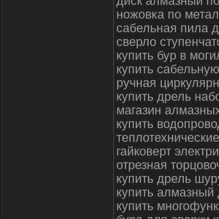
диск алмазный по
ножовка по метал
сабельная пила д
сверло ступенчат
купить бур в мог
купить сабельную
ручная циркулярн
купить дрель наб
магазин алмазны
купить водопрово
теплотехнически
гайковерт электр
отрезная торцово
купить дрель шур
купить алмазный 
купить многофун