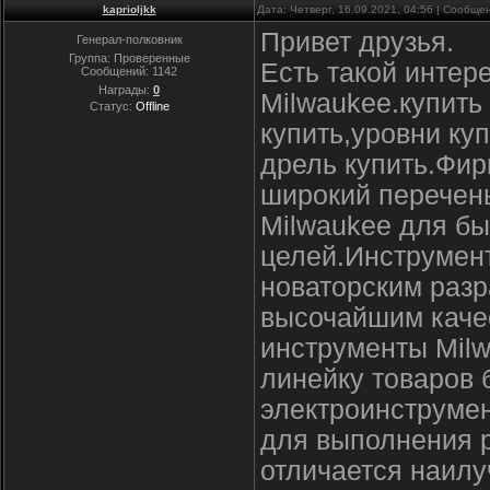
kaprioljkk
Дата: Четверг, 16.09.2021, 04:56 | Сообщ
Привет друзья.
Генерал-полковник
Группа: Проверенные
Есть такой интер
Сообщений:
1142
Награды:
0
Milwaukee.купить
Статус:
Offline
купить,уровни ку
дрель купить.Фир
широкий перечен
Milwaukee для б
целей.Инструмен
новаторским разр
высочайшим каче
инструменты Milw
линейку товаров 
электроинструмен
для выполнения р
отличается наилу