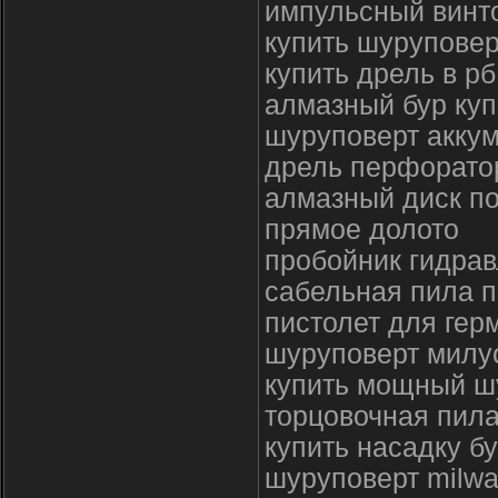
импульсный винто
купить шуруповер
купить дрель в рб
алмазный бур куп
шуруповерт аккум
дрель перфоратор
алмазный диск по
прямое долото
пробойник гидра
сабельная пила п
пистолет для гер
шуруповерт милуо
купить мощный ш
торцовочная пила
купить насадку б
шуруповерт milwa