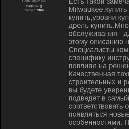
Есть такой замеч
Сообщений:
675
Награды:
0
Milwaukee.купить
Статус:
Offline
купить,уровни ку
дрель купить.Мно
обслуживания - д
этому описанию н
Специалисты комп
специфику инстру
повлиял на реше
Качественная тех
строительных и р
вы будете уверен
подведёт в самы
соответствовать о
появляться новы
особенностями. П