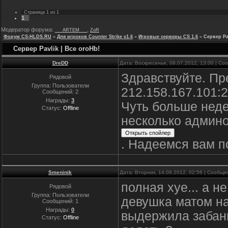
Страница
1
из
1
1
Модератор форума:
,
___ARTEM___
ZoR
Форум CS-HLDS.RU
»
Для игроков Counter Strike v1.6
»
Игровые серверы CS 1.6
»
Сервер Pa
Сервер Pavlik | Bce oroHb!
DreDD
Дата: Воскресенье, 08.07.2012, 13:00 | С
Здравствуйте. Пр
Рядовой
Группа: Пользователи
212.158.167.101:
Сообщений:
2
Награды:
3
Чуть больше неде
Статус:
Offline
несколько админо
. Надеемся вам по
Smeninik
Дата: Вторник, 14.08.2012, 02:56 | Сообщ
полная хуе... а н
Рядовой
Группа: Пользователи
девушка матом на
Сообщений:
1
Награды:
0
выдержила забани
Статус:
Offline