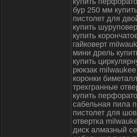
купить перфорат
бур 250 мм купит
пистолет для дво
купить шуруповер
купить корончато
гайковерт milwau
мини дрель купит
купить циркулярн
рюкзак milwaukee
коронки биметалл
трехгранные отве
купить перфорато
сабельная пила п
пистолет для шов
отвертка milwauk
диск алмазный с