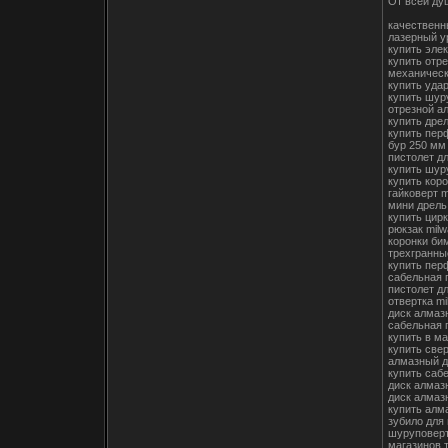
От всей ду
качественн
лазерный у
купить эле
купить отре
механическ
купить уда
купить шур
отрезной а
купить дре
купить пер
бур 250 мм
пистолет д
купить шур
купить кор
гайковерт 
мини дрель
купить цир
рюкзак mil
коронки би
трехгранны
купить пер
сабельная 
пистолет д
отвертка mi
диск алмаз
сабельная 
купить в м
купить све
алмазный д
купить саб
диск алмаз
диск алмаз
купить алм
зубило для
шуруповерт
магазинов 