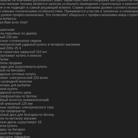
ачественная техника является залогом успешного проведения строительных и ремонтн
мя и не подведёт в самый решающий момент. Сервис компании должен соответствовать
 новыми техническими особенностями. Принимается участие в тренингах и семинарах
уровня профессионализма. Это позволяет общаться с профессионалами мира строите
а вопросы
ши Вам всех благ!
рцовочная
рла перьевые по дереву
ный 230 мм
усные ступенчатые сверла
электрический ударный купить в интернет магазине
ный 200х 25 4
ля герметика закрытый 310 мл
руповерт купить в минске
луоки
пилы продажа
садка для шуруповерта купить
ный на бензорез
дарные сетевые купить
оверт электрический 220 вольт
ч разводной милуоки
онарь для рыбалки
пила купить
ударный купить цена
 перфоратора по бетону
ойный молоток пневматический
ной алмазный 125 мм
ные приборы электрического тока
ктро перфоратор
азный диск для болгарки по бетону
рло по металлу магазин
рную дрель шуруповерт 18
иски купить
арку на батареи
ошую болгарку
 металлу milwaukee