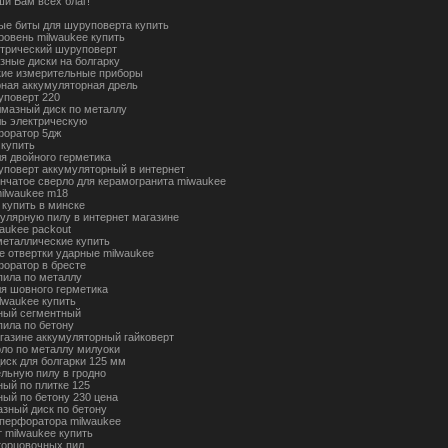
ши Вам всех благ!
ые биты для шуруповерта купить
ровень milwaukee купить
ктрический шуруповерт
зные диски на болгарку
ие измерительные приборы
рная аккумуляторная дрель
уповерт 220
лмазный диск по металлу
ль электрическую
форатор 5дж
 купить
ля двойного герметика
уповерт аккумуляторный в интернет
ончатое сверло для керамогранита miwaukee
milwaukee m18
 купить в минске
кулярную пилу в интернет магазине
waukee packout
металлические купить
е отвертки ударные milwaukee
форатор в бресте
пила по металлу
ля шовного герметика
lwaukee купить
ный сегментный
пила по бетону
агазине аккумуляторный гайковерт
рло по металлу милуоки
иск для болгарки 125 мм
ельную пилу в гродно
ный по плитке 125
ный по бетону 230 цена
азный диск по бетону
 перфоратора milwaukee
 milwaukee купить
торцовочных пил