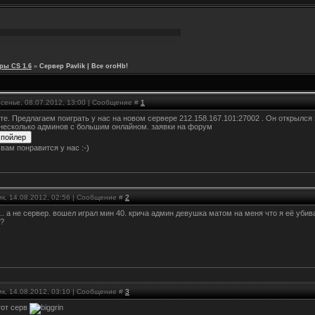
ры CS 1.6
»
Сервер Pavlik | Bce oroHb!
есенье, 08.07.2012, 13:00 | Сообщение #
1
те. Предлагаем поиграть у нас на новом сервере 212.158.167.101:27002 . Он открылся
несколько админов с большим онлайном. заявки на форум
вам понравится у нас :-)
к, 14.08.2012, 02:56 | Сообщение #
2
.. а не сервер. вошел играл мин 40. крича админ девушка матом на меня что я её убива
 ?
к, 14.08.2012, 03:10 | Сообщение #
3
тот серв