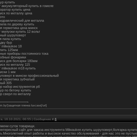
ур купить
 аккумуляторный купить в гомеле
оратор купить цена
иск по металлу цена
ото
гидравлический для металла
пила по дереву купить
ля герметика цена минск
 милуоки купить 12 вольт
щный шуруповерт
я пила купить
адку бур
 milwaukee 18
упить 125мм
ные приборы постоянного тока
лобные фонарики
иск для болгарки 180мм
иск по металлу 115
 milwaukee m18 купить
иски 1 мм
уповерт в минске профессиональный
ля герметика зубчатый
ный 305
ор набор инструментов рб
ур по бетону купить
ор сверл по металлу
film.by/]защитная пленка luxcase[/url]
та, 16.10.2021, 06:55 | Сообщение #
6
емени суток товарищи.
 интересный сайт для заказа инструмента Milwaukee.купить шуруповерт,болгарка купит
ть.Многолетний опыт работы и высокое качество обслуживания - для нас это не пусты
ециалисты компании досконально знают характеристики и специфику инструментов Mi