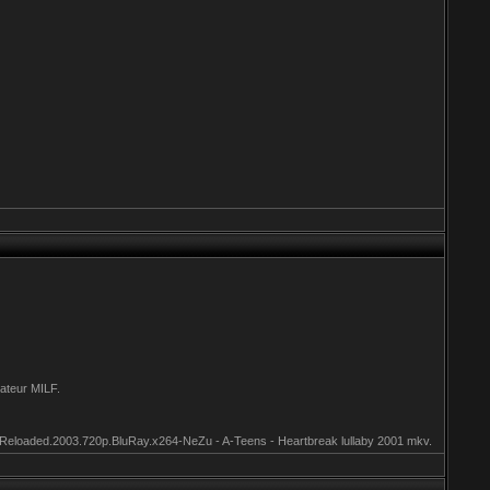
ateur MILF.
Reloaded.2003.720p.BluRay.x264-NeZu - A-Teens - Heartbreak lullaby 2001 mkv.