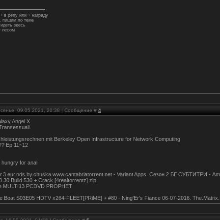
+ в репу или + награду
 пишим по теме
идеть здесь
 лесом
есенье, 09.05.2021, 20:38 | Сообщение #
4
alaxy Angel X
Transessuali.
leistungsrechnen mit Berkeley Open Infrastructure for Network Computing
 ?? Ep 11~12
 hungry for anal
.3.eur.nds.by.chuska.www.cantabriatorrent.net - Variant Apps. Сезон 2 БГ СУБТИТРИ - Am
30 Build 530 + Crack [4realtorrentz] zip
dge MULTI13 PCDVD PROPHET
he Boat S03E05 HDTV x264-FLEET[PRiME] + #80 - Ning'Er's Fiance 06-07-2016. The.Matrix.