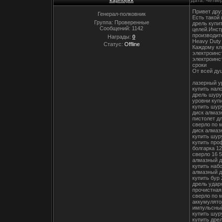
kaprioljkk
Дата: Четвер
Привет дру
Генерал-полковник
Есть такой
Группа: Проверенные
дрель купи
Сообщений:
1142
целей.Инст
производит
Награды:
0
Heavy Duty
Статус:
Offline
Каждому кл
электроинс
электроинс
сроки
От всей ду
лазерный у
купить нал
дрель шуру
уровни куп
купить шур
диск алмаз
пистолет д
сверло по 
диск алмаз
купить шур
купить про
болгарка 12
сверло 16 5
алмазный д
купить наб
алмазный д
купить бур 
дрель удар
прочистная
сверло по 
аккумулято
импульсный
купить шур
купить дрел