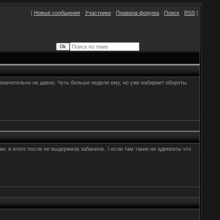
[
Новые сообщения
·
Участники
·
Правила форума
·
Поиск
·
RSS
]
 значительно не давно. Чуть больше недели ему, но уже набирает обороты.
ю. в итоге после не выдержила забанила. :\ если там такие не адекваты что