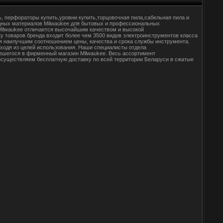
ь, перфораторы купить,уровни купить,торцовочная пила,сабельная пила и
одных материалов Milwaukee для бытовых и профессиональных
Milwaukee отличается высочайшим качеством и высокой
у товаров бренда входит более чем 3500 видов электроинструментов класса
ся наилучшим соотношением цены, качества и срока службы инструмента.
ходя из целей использования. Наши специалисты отдела
вшегося в фирменный магазин Milwaukee. Весь ассортимент
осуществляем бесплатную доставку по всей территории Беларуси в сжатые