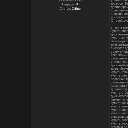
дилером. К
Награды:
0
долгое вре
Статус:
Offline
совершенно
повышения 
инструмент
От всей ду
эл пила то
купить све
диск алмаз
купить кон
гайковерт 
диск алмаз
пистолет д
ударный шу
степлер ми
сабельные 
угловая на
диск алмаз
дрели безу
купить гайк
купить клю
налобный ф
сабельная 
гайковерт 
долото для
купить отб
диск отрез
измеритель
купить эле
купить алм
купить све
купить уда
отрезные д
купить болг
купить хор
ножовка по