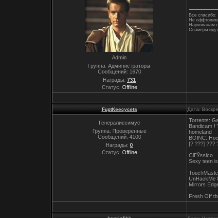
Все спасибо: 
Не оффтопим,
Наркоманам с
Спамеры идут
Admin
Группа: Администраторы
Сообщений:
1670
Награды:
731
Статус:
Offline
FuptKeecycets
Дата: Воскр
Torrents: G
Генералиссимус
Bandicam ! 
Группа: Проверенные
homeland
Сообщений:
4100
BOINC: Hoch
[? ???] ???
Награды:
0
Статус:
Offline
ClГЎssico
Sexy teen is
TouchMaster
UnHackMe 8 
Mirrors E
Fresh Off t