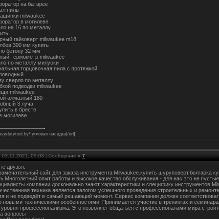
форатор на батарее
эл пилы
ашинки milwaukee
форатор в могилеве
рло на 16 по металлу
ить
рный гайковерт milwaukee m18
олбов 300 мм купить
 по бетону 32 мм
ный термометр milwaukee
рло по металлу милуоки
альная торцовочная пила с протяжкой
роводный
зу сверло по металлу
ибкой подводки milwaukee
ещи milwaukee
ной алмазный 180
обный 3 луча
упить в бресте
 в могилеве
eavydutytool.by/]угловая насадка[/url]
 03.11.2021, 05:03 | Сообщение #
7
те друзья.
 замечательный сайт для заказа инструмента Milwaukee.купить шуруповерт,болгарка к
ть.Многолетний опыт работы и высокое качество обслуживания - для нас это не пусты
ециалисты компании досконально знают характеристики и специфику инструментов Mi
ачественная техника является залогом успешного проведения строительных и ремонтн
мя и не подведёт в самый решающий момент. Сервис компании должен соответствовать
 новыми техническими особенностями. Принимается участие в тренингах и семинарах
уровня профессионализма. Это позволяет общаться с профессионалами мира строите
а вопросы