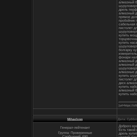
алмазный б
шуруповерт
дрель перф
алмазный д
прямое дол
пробойник 
сабельная 
пистолет д
шуруповерт
купить мо
торцовочна
купить нас
шуруповерт
болгарку к
измеритель
фонари на
алмазный д
алмазный д
шуруповерт
алмазные д
купить шур
пистолет д
диск алмаз
купить наб
алмазный б
купить наб
[url=https://s
Mihaelxqq
Дата: Суббо
Доброго вр
Генерал-лейтенант
Есть такой
Группа: Проверенные
дрель купи
Сообщений:
690
усилий. Сп