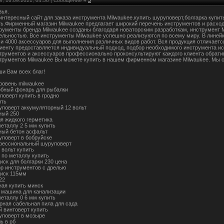
г, 16.09.2021, 04:56 | Сообщение #
5
зья.
 интересный сайт для заказа инструмента Milwaukee.купить шуруповерт,болгарка купит
ть.Фирменный магазин Milwaukee предлагает широкий перечень инструментов и расх
рументы бренда Milwaukee созданы благодаря новаторским разработкам, инструмент 
ельностью. Все инструменты Milwaukee успешно реализуются по всему миру. В линейк
 и 4000 аксессуаров для выполнения различных видов работ. Вся продукция отличает
иенту предоставляется индивидуальный подход, подбор необходимого инструмента ис
трументов и аксессуаров профессионально проконсультируют каждого клиента обрати
трументов Milwaukee Вы можете купить в нашем фирменном магазине Milwaukee. Мы 
ши Вам всех благ!
ровень milwaukee
обный фонарь для рыбалки
поверт купить в гродно
ить
уповерт аккумуляторный 12 вольт
ный 250
ля жидкого герметика
металлу 2 5 мм купить
ный бетон асфальт
уповерт в бобруйске
фессиональный шуруповерт
 вольт купить
 по металлу купить
иск для болгарки 230 цена
ор инструментов с дрелью
иск 115мм
22
ная купить минск
 машина для канализации
металлу 0 6 мм купить
рная сабельная пила для сада
 винтоверт купить
уповерт в мозыре
ь в рб