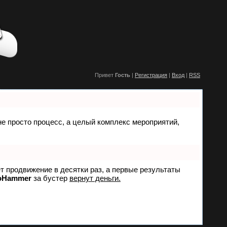
Привет
Гость
|
Регистрация
|
Вход
|
RSS
 не просто процесс, а целый комплекс мероприятий,
ет продвижение в десятки раз, а первые результаты
oHammer
за бустер
вернут деньги.