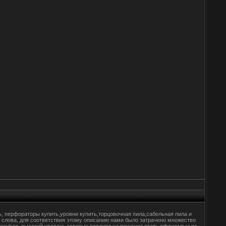
ь, перфораторы купить,уровни купить,торцовочная пила,сабельная пила и
е слова, для соответствия этому описанию нами было затрачено множество
lwaukee, высокий уровень которых повлиял на решение стать официальным