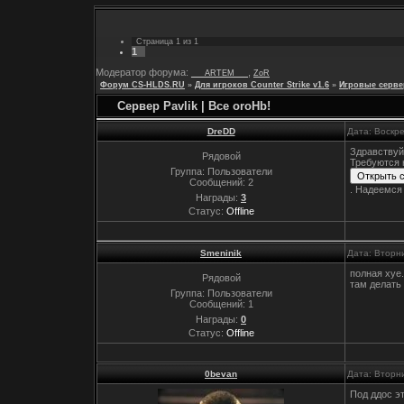
Страница
1
из
1
1
Модератор форума:
,
___ARTEM___
ZoR
Форум CS-HLDS.RU
»
Для игроков Counter Strike v1.6
»
Игровые серве
Сервер Pavlik | Bce oroHb!
DreDD
Дата: Воскр
Здравствуй
Рядовой
Требуются 
Группа: Пользователи
Сообщений:
2
. Надеемся 
Награды:
3
Статус:
Offline
Smeninik
Дата: Вторни
полная хуе.
Рядовой
там делать
Группа: Пользователи
Сообщений:
1
Награды:
0
Статус:
Offline
0bevan
Дата: Вторни
Под ддос э