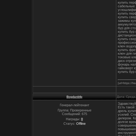
купить пер
сабельные 
углошлифм
купить пер
купить све
зажимы куп
аккумулято
бур для ст
купить бур
дистанцион
купить све
профессион
ключ водоп
купить фре
ключ для г
токовые кл
диск отрез
фонарь нал
гайковерт к
купить бур
[url=https://h
Bogdanbfp
Дата: Среда,
Здравствуй
Генерал-лейтенант
Есть такой
Группа: Проверенные
дрель купи
Сообщений:
675
усилий. Сп
дилером. К
Награды:
0
долгое вре
Статус:
Offline
совершенно
повышения 
инструмент