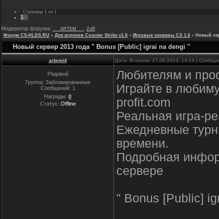
Страница
1
из
1
1
Модератор форума:
,
___ARTEM___
ZoR
Форум CS-HLDS.RU
»
Для игроков Counter Strike v1.6
»
Игровые серверы CS 1.6
»
Новый серв
Новый сервер 2013 года " Bonus [Public] igrai na dengi "
artemi4
Дата: Вторник, 27.08.2013, 14:14 | Сообщ
Любителям и про
Рядовой
Группа: Заблокированные
Играйте в любиму
Сообщений:
1
Награды:
0
profit.com
Статус:
Offline
Реальная игра-ре
Ежедневные турни
времени.
Подробная информ
сервере
" Bonus [Public] i