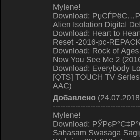
Mylene!
Download: РџСЃРёС…Р
Alien Isolation Digital 
Download: Heart to Heart
Reset -2016-pc-REPAC
Download: Rock of Age
Now You See Me 2 (2016
Download: Everybody L
[QTS] TOUCH TV Series
AAC)
Добавлено
(24.07.2018
----------------------------------
Mylene!
Download: РЎРєР°С‡Р
Sahasam Swasaga Sagipo