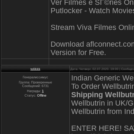
Ver Filmes e SГ©ries Onl
Putlocker - Watch Movies
Stream Viva Filmes Onlin
Download aflconnect.co
Version for Free.
tolikkk
Дата: Четверг, 02.07.2020, 19:00 | Сообщ
Indian Generic Wel
Генералиссимус
Группа: Проверенные
To Order Wellbutri
Сообщений:
6731
Награды:
1
Shipping Wellbut
Статус:
Offline
Wellbutrin in UK/G
Wellbutrin from Ind
ENTER HERE! SA