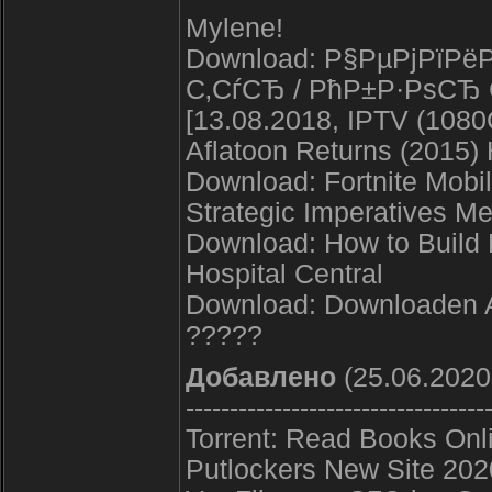
Mylene!
Download: Р§РµРјРїРё
С‚СѓСЂ / РћР±Р·РѕСЂ 
[13.08.2018, IPTV (1080
Aflatoon Returns (2015)
Download: Fortnite Mobi
Strategic Imperatives Me
Download: How to Build 
Hospital Central
Download: Downloaden 
?????
Добавлено
(25.06.2020
----------------------------------
Torrent: Read Books Onli
Putlockers New Site 202