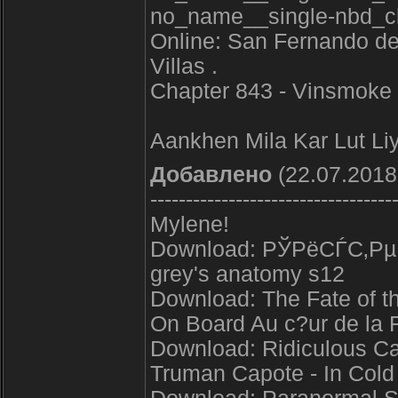
no_name__single-nbd_clas
Online: San Fernando d
Villas .
Chapter 843 - Vinsmoke S
Aankhen Mila Kar Lut Li
Добавлено
(22.07.2018
----------------------------------
Mylene!
Download: РЎРёСЃС‚Рµ
grey's anatomy s12
Download: The Fate of t
On Board Au c?ur de la F
Download: Ridiculous Cak
Truman Capote - In Co