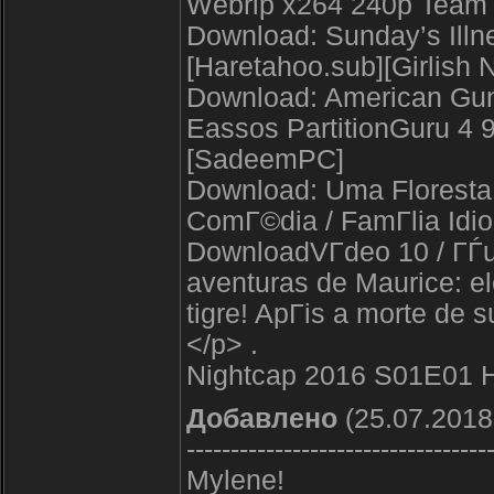
Webrip x264 240p Team
Download: Sunday’s Illne
[Haretahoo.sub][Girlish 
Download: American Gun
Eassos PartitionGuru 4 9
[SadeemPC]
Download: Uma Floresta
ComГ©dia / FamГ­lia Idi
DownloadVГ­deo 10 / ГЃ
aventuras de Maurice: e
tigre! ApГіs a morte de 
</p> .
Nightcap 2016 S01E01
Добавлено
(25.07.2018
----------------------------------
Mylene!