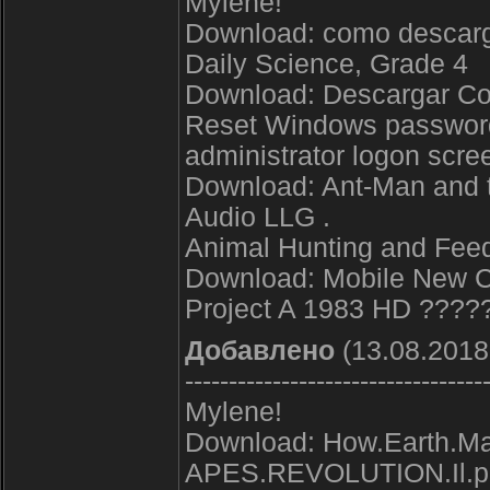
Mylene!
Download: como descarga
Daily Science, Grade 4
Download: Descargar Co
Reset Windows password
administrator logon scre
Download: Ant-Man and 
Audio LLG .
Animal Hunting and Feed
Download: Mobile New C
Project A 1983 HD ????
Добавлено
(13.08.2018
----------------------------------
Mylene!
Download: How.Earth.M
APES.REVOLUTION.Il.pia