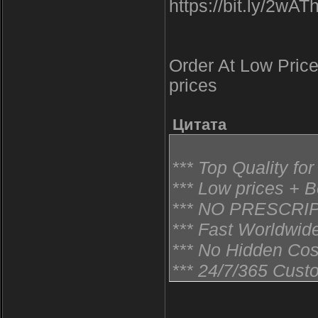
https://bit.ly/2wA
Order At Low Price
prices
Цитата
*** Top Quality fo
*** Low prices + 
*** NO PRESCRI
*** Fast Worldwide
*** No Hidden Co
*** 24/7/365 Cust
*** We accept: V