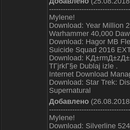
Добавлено
(25.08.2018
----------------------------------
Mylene!
Download: Year Million 2
Warhammer 40,000 Dawn
Download: Hagor MB Fle
Suicide Squad 2016 E
Download: KД±rmД±zД± 
TГјrkГ§e Dublaj izle .
Internet Download Manag
Download: Star Trek: Dis
Supernatural
Добавлено
(26.08.2018
----------------------------------
Mylene!
Download: Silverline 524