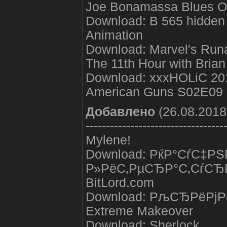
Joe Bonamassa Blues O
Download: В 565 hidden 
Animation
Download: Marvel's Run
The 11th Hour with Bri
Download: xxxHOLiC 201
American Guns S02E09 L
Добавлено
(26.08.2018
----------------------------------
Mylene!
Download: РќР°СѓС‡Р
Р»РёС‚РµСЂР°С‚СѓСЂР
BitLord.com
Download: РљСЂРёРј
Extreme Makeover
Download: Sherlock .