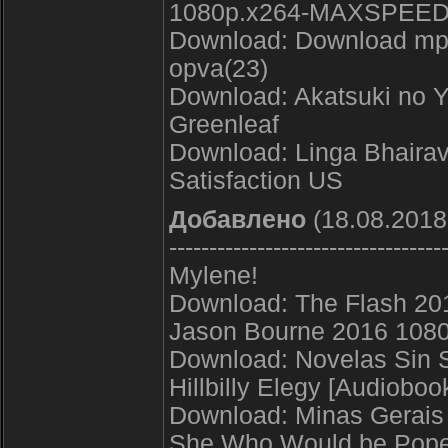
1080p.x264-MAXSPEE
Download: Download mp
opva(23)
Download: Akatsuki no Y
Greenleaf
Download: Linga Bhairavi
Satisfaction US
Добавлено
(18.08.2018,
----------------------------------
Mylene!
Download: The Flash 20
Jason Bourne 2016 10
Download: Novelas Sin S
Hillbilly Elegy [Audiobo
Download: Minas Gerais 
She Who Would be Pope (