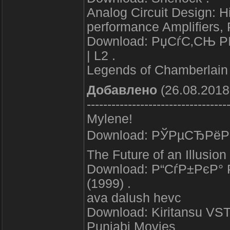
Analog Circuit Design: 
performance Amplifiers
Download: РџСѓС‚СЊ РІ
| L2 .
Legends of Chamberlai
Добавлено
(26.08.2018
----------------------------------
Mylene!
Download: РЎРµСЂРёР
The Future of an Illusio
Download: Р“СѓР±РєР°
(1999) .
ava dalush hevc
Download: Kiritansu VSTi
Punjabi Movies