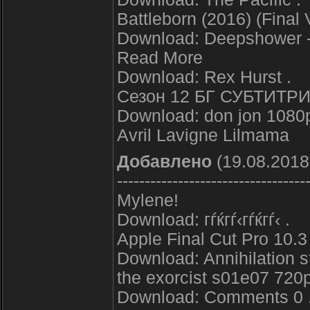
Battleborn (2016) (Final V
Download: Deepshower - 
Read More
Download: Rex Hurst .
Сезон 12 БГ СУБТИТР
Download: don jon 1080p
Avril Lavigne Lilmama
Добавлено
(19.08.2018
----------------------------------
Mylene!
Download: гѓќгѓ‹гѓќгѓ‹ .
Apple Final Cut Pro 10.3
Download: Annihilation s
the exorcist s01e07 720
Download: Comments 0 