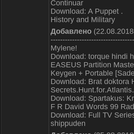
Continuar
Download: A Puppet .
History and Military
Добавлено
(22.08.2018
----------------------------------
Mylene!
Download: torque hindi h
EASEUS Partition Master 
Keygen + Portable [Sa
Download: Brat doktora 
Secrets.Hunt.for.Atlan
Download: Spartakus: Krew
F R David Words 99 Rad
Download: Full TV Series f
shippuden