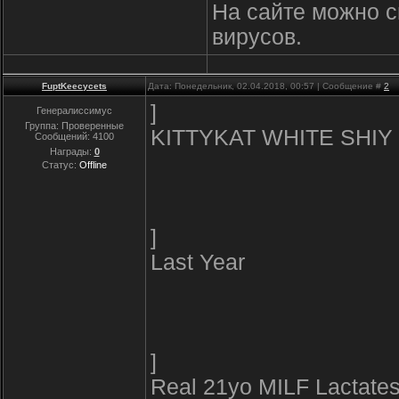
На сайте можно с
вирусов.
FuptKeecycets
Дата: Понедельник, 02.04.2018, 00:57 | Сообщение #
2
]
Генералиссимус
Группа: Проверенные
KITTYKAT WHITE SHIY
Сообщений:
4100
Награды:
0
Статус:
Offline
]
Last Year
]
Real 21yo MILF Lactates