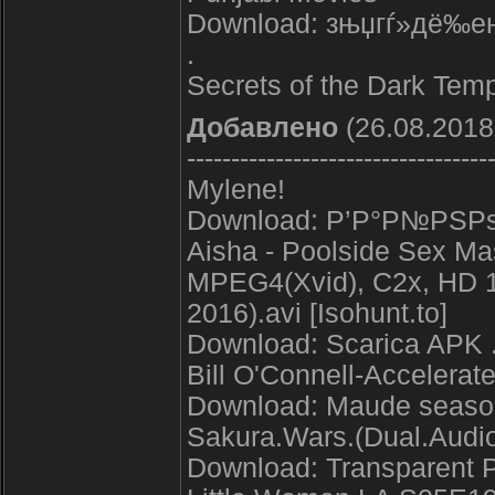
Download: зњџгѓ»дё‰ењ
.
Secrets of the Dark Temp
Добавлено
(26.08.2018
----------------------------------
Mylene!
Download: Р’Р°Р№РЅР
Aisha - Poolside Sex Mas
MPEG4(Xvid), C2x, HD 1
2016).avi [Isohunt.to]
Download: Scarica APK 
Bill O'Connell-Accelerat
Download: Maude season
Sakura.Wars.(Dual.Audi
Download: Transparent 