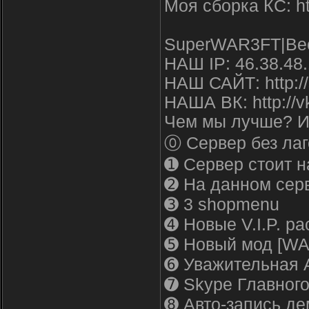
Моя сборка КС: htt
SuperWAR3FT|Вес
НАШ IP: 46.38.48
НАШ САЙТ: http://
НАША ВК: http://v
Чем мы лучше? И
⓪ Сервер без лаг
➊ Сервер стоит н
➋ На данном серв
➌ 3 shopmenu
➍ Новые V.I.P. р
➎ Новый мод [WA
➏ Уважительная 
➐ Skype Главного
➑ Авто-запись де