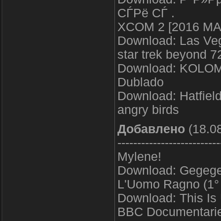
СЃРё СЃ .
XCOM 2 [2016 M
Download: Las Ve
star trek beyond 7
Download: KOLOMB
Dublado
Download: Hatfiel
angry birds
Добавлено
(18.08
--------------------------
Mylene!
Download: Gegege 
L'Uomo Ragno (1° 
Download: This Is
BBC Documentari