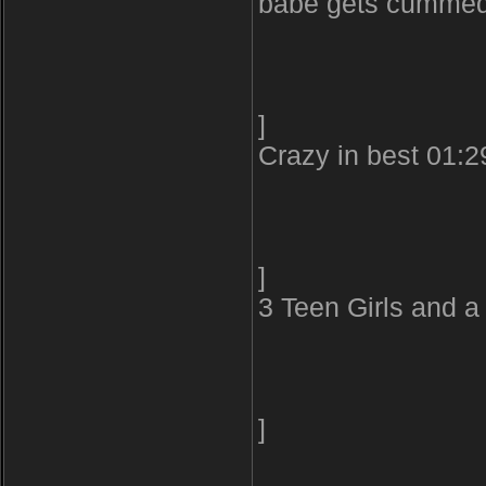
babe gets cummed
]
Crazy in best 01:
]
3 Teen Girls and
]