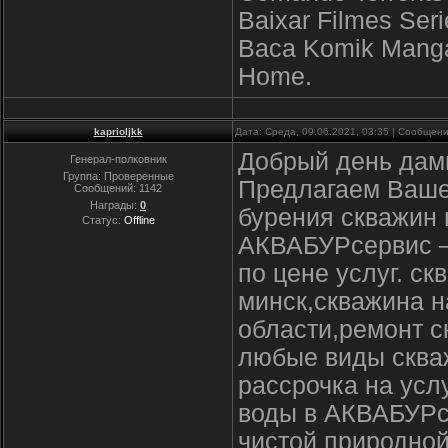
Baixar Filmes Seri
Baca Komik Manga 
Home.
kaprioljkk
Дата: Среда, 09.06.2021, 03:35 | Сообщен
Добрый день дамы
Генерал-полковник
Группа: Проверенные
Предлагаем Ваше
Сообщений:
1142
Награды:
0
бурения скважин 
Статус:
Offline
АКВАБУРсервис –
по цене услуг. с
минск,скважина н
области,ремонт с
любые виды скваж
рассрочка на усл
воды в АКВАБУРсе
чистой природной