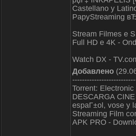
Castellano y Latin
PapyStreaming вЂ“ 
Stream Filmes e S
Full HD e 4K - On
Watch DX - TV.co
Добавлено
(29.06
--------------------------
Torrent: Electronic
DESCARGA CINE CL
espaГ±ol, vose y l
Streaming Film com
APK PRO - Downl