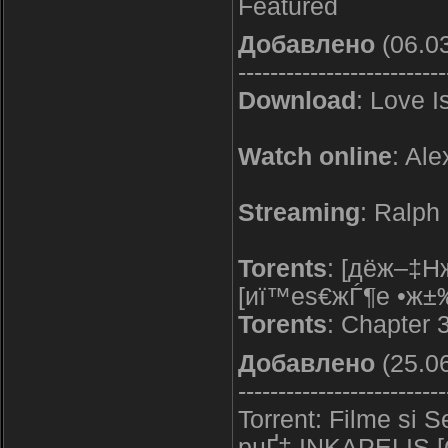
Featured
Добавлено
(06.03
--------------------------
Download
: Love I
Watch online
: Al
Streaming
: Ralph
Torents
: [дё­ж–‡H
[иї™еѕ€жЃ¶е •ж±
Torents
: Chapter 3
Добавлено
(25.06
--------------------------
Torrent: Filme si S
рџҐ‡ INKAPELIS [O