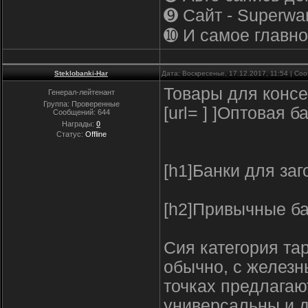
➒ Сайт - Superwar
➓ И самое главное
Steklobanki-Har
Дата: Воскресенье, 17.12.2017, 11:54 | С
Товары для консе
Генерал-лейтенант
Группа: Проверенные
[url= ] ]Оптовая б
Сообщений:
644
Награды:
0
Статус:
Offline
[h1]Банки для заг
[h2]Привычные бан
Сия категория та
обычно, с железн
точках предлагают
универсальны и д