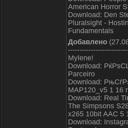
American Horror 
Download: Den Ste
Pluralsight - Hos
Fundamentals
Добавлено
(27.08
--------------------------
Mylene!
Download: РќРѕС
Parceiro
Download: РњСѓ
MAP120_v5 1 16 r
Download: Real Tim
The Simpsons S2
x265 10bit AAC 5 1 
Download: Instag