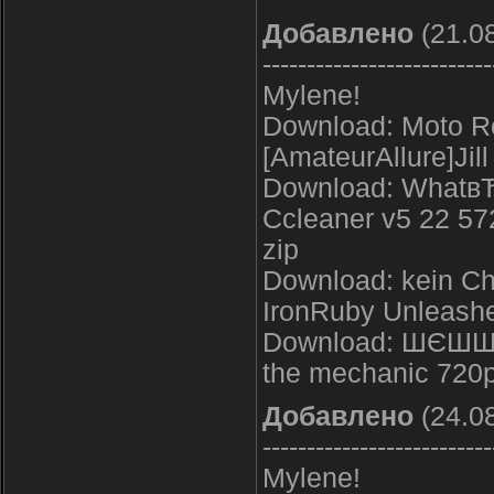
Добавлено
(21.08
--------------------------
Mylene!
Download: Moto Re
[AmateurAllure]Jill
Download: WhatвЂ
Ccleaner v5 22 572
zip
Download: kein Ch
IronRuby Unleashe
Download: ШЄШ­
the mechanic 720
Добавлено
(24.08
--------------------------
Mylene!