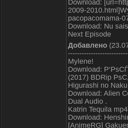
Download: [url=htt
2009-2010.html]Wy
pacopacomama-0
Download: Nu sais
Next Episode
Добавлено
(23.07
--------------------------
Mylene!
Download: Р‘РѕС
(2017) BDRip РѕС
Higurashi no Naku
Download: Alien 
Dual Audio .
Katrin Tequila mp4
Download: Henshin
[AnimeRG] Gakuen 