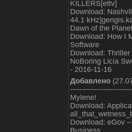
KILLERS[ettv]
Download: Nashvil
44.1 kHz]gengis.k
Dawn of the Plane
Download: How I M
Software
Download: Thriller 
NoBoring Licia Swe
- 2016-11-16
Добавлено
(27.07
--------------------------
Mylene!
Download: Applicat
all_that_wetness_
Download: eGov – 
Business