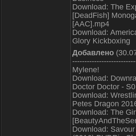
Download: The Ex
[DeadFish] Monoga
[AAC].mp4
Download: America
Glory Kickboxing
Добавлено
(30.07
--------------------------
Mylene!
Download: Downr
Doctor Doctor - 
Download: Wrestli
Petes Dragon 201
Download: The Gir
[BeautyAndTheSeni
Download: Savour