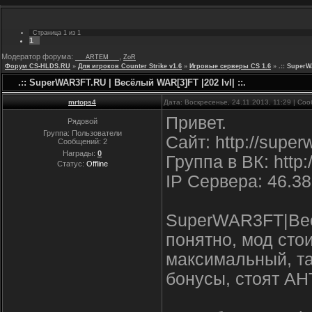
Страница
1
из
1
1
Модератор форума:
,
___ARTEM___
ZoR
Форум CS-HLDS.RU
»
Для игроков Counter Strike v1.6
»
Игровые серверы CS 1.6
»
.:: SuperW
.:: SuperWAR3FT.RU | Весёлый WAR[3]FT |202 lvl| ::.
mrtops4
Дата: Воскресенье, 24.11.2013, 11:29 | С
Привет.
Рядовой
Группа: Пользователи
Сайт: http://superw
Сообщений:
2
Награды:
0
Группа в ВК: http:
Статус:
Offline
IP Сервера: 46.38
SuperWAR3FT|Весе
понятно, мод сто
максимальный, та
бонусы, стоят АН