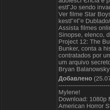
adolescГЄncia e p
estГЈo sendo inva
Ver filme Star Bo
kestГ¤Г¤ Dublado/
Assista filmes onli
Sinopse, elenco, d
Project 12: The B
Bunker, conta a hi
contratados por u
um arquivo secreto
Bryan Balanowsky 
Добавлено
(25.07
--------------------------
Mylene!
Download: 1080p 
American Horror 