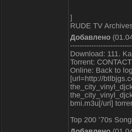
]
RUDE TV Archive
Добавлено
(01.04
--------------------------
Download: 111. Ka
Torrent: CONTACT
Online: Back to log
[url=http://btlbjg
the_city_vinyl_djc
the_city_vinyl_djc
bmi.m3u[/url] torre
Top 200 ’70s Song
Добавлено
(01.04