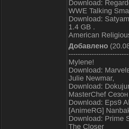
Download: Regarde
WWE Talking Sma
Download: Satyam
1.4 GB .
American Religiou
Добавлено
(20.08
--------------------------
Mylene!
Download: Marvel
Julie Newmar,
Download: Dokujun
MasterChef Сезон
Download: Eps9 Al
[AnimeRG] Nanbaka
Download: Prime S
The Closer