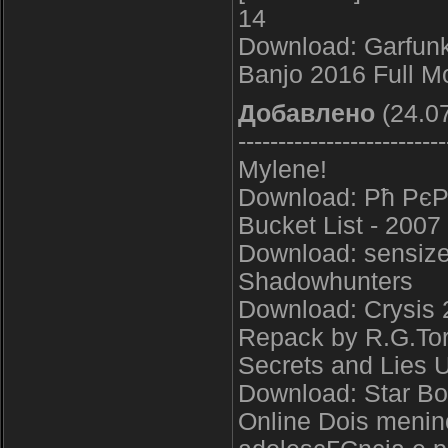
14
Download: Garfunk
Banjo 2016 Full 
Добавлено
(24.07
--------------------------
Mylene!
Download: Рћ РєР
Bucket List - 200
Download: sensizem
Shadowhunters
Download: Crysis 
Repack by R.G.Tor
Secrets and Lies
Download: Star Bo
Online Dois menin