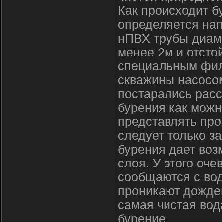
Как происходит б
определяется на
нПВХ трубы диам
менее 2м и отсто
специальным фил
скважины насосом
постарались расс
бурения как можн
представлять про
следует только за
бурения дает воз
слоя. У этого оч
сообщаются с во
проникают дождев
самая чистая вод
бурение.