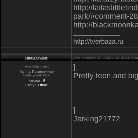
http://lailaslittlef
park/#comment-2
http://blackmoonk
http://tverbaza.ru
FuptKeecycets
Дата: Воскресенье, 01.04.2018, 20:44 | С
]
Генералиссимус
Группа: Проверенные
Pretty teen and bi
Сообщений:
4100
Награды:
0
Статус:
Offline
]
Jerking21772