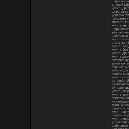
шарошечны
угловой га
купить дрел
шуруповерт
уровень mil
гайковерт 
магнитные 
купить инс
шуруповерт
торцовочна
сабельные 
купить маг
отвертка mi
купить бур
купить бол
купить дрел
купить дли
батарея шу
аккумулято
прочистные
зубило для
сверло пер
купить отр
сетевой гай
аккумулято
бита для ш
купить ско
купить акк
профессион
нож milwau
дрель мало
сверло по 
купить шур
сверло фор
купить уро
углошлифов
сабельные 
штроборез 