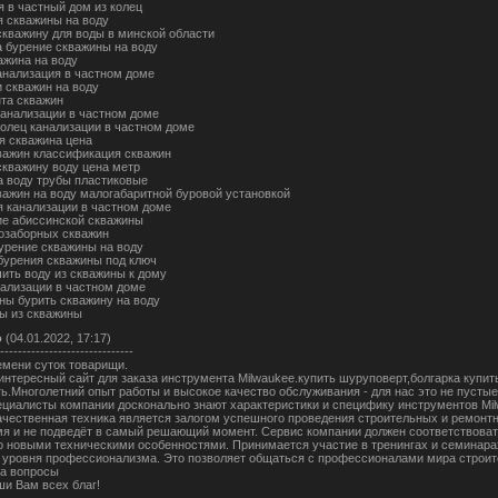
я в частный дом из колец
я скважины на воду
скважину для воды в минской области
а бурение скважины на воду
жина на воду
анализация в частном доме
 скважин на воду
та скважин
канализации в частном доме
колец канализации в частном доме
я скважина цена
важин классификация скважин
скважину воду цена метр
а воду трубы пластиковые
важин на воду малогабаритной буровой установкой
я канализации в частном доме
ие абиссинской скважины
озаборных скважин
бурение скважины на воду
бурения скважины под ключ
чить воду из скважины к дому
нализации в частном доме
ины бурить скважину на воду
ы из скважины
о
(04.01.2022, 17:17)
------------------------------
емени суток товарищи.
 интересный сайт для заказа инструмента Milwaukee.купить шуруповерт,болгарка купит
ть.Многолетний опыт работы и высокое качество обслуживания - для нас это не пусты
ециалисты компании досконально знают характеристики и специфику инструментов Mi
ачественная техника является залогом успешного проведения строительных и ремонтн
мя и не подведёт в самый решающий момент. Сервис компании должен соответствовать
 новыми техническими особенностями. Принимается участие в тренингах и семинарах
уровня профессионализма. Это позволяет общаться с профессионалами мира строите
а вопросы
ши Вам всех благ!