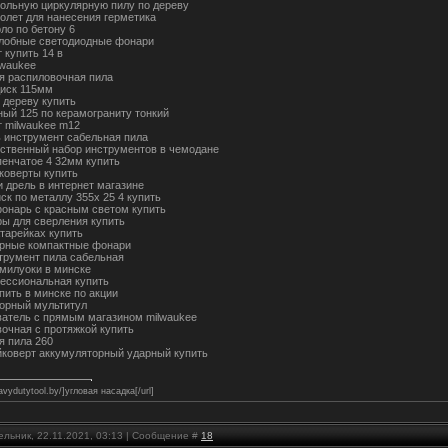
тольную циркулярную пилу по дереву
толет для нанесения герметика
ло по бетону 6
лобные светодиодные фонари
 купить 14 в
lwaukee
я распиловочная пила
иск 115мм
 дереву купить
ный 125 по керамограниту тонкий
 milwaukee m12
ь инструмент сабельная пила
ественный набор инструментов в чемодане
пенчатое 4 32мм купить
йковерты купить
и дрель в интернет магазине
ск по металлу 355х 25 4 купить
онарь с красным светом купить
ы для сверления купить
атарейках купить
рные компактные фонари
трумент пила сабельная
 милуоки в минске
ессиональная купить
пить в минске по акции
орный мультитул
ватель с прямым магазином milwaukee
вочная с протяжкой купить
я пила 260
коверт аккумуляторный ударный купить
eavydutytool.by/]угловая насадка[/url]
ельник, 22.11.2021, 03:13 | Сообщение #
18