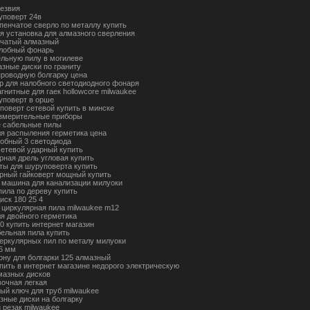
лезвия
уповерт 24в
пенчатое сверло по металлу купить
я установка для алмазного сверления
ьчатый алмазный
лобный фонарь
ельную пилу в могилеве
азные диски по граниту
проводную болгарку цена
р для налобного светодиодного фонаря
гнитные для гаек hollowcore milwaukee
уповерт в орше
поверт сетевой купить в минске
змерительные приборы
 сабельные пилы
ля распыления герметика цена
обный 3 светодиода
сетевой ударный купить
рная дрель угловая купить
ты для шуруповерта купить
рный гайковерт мощный купить
 машина для канализации милуоки
пила по дереву купить
иск 180 25 4
 циркулярная пила milwaukee m12
ля двойного герметика
0 купить интернет магазин
бельная пила купить
церкулярных пил по металу милуоки
 6 мм
тону для болгарки 125 алмазный
упить в интернет магазине недорого электрическую
мазных дисков
вочная легкая
ый ключ для труб milwaukee
зные диски на болгарку
 резак milwaukee