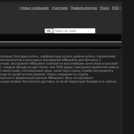
[
Новые сообщения
·
Участники
·
Правила форума
·
Поиск
·
RSS
]
уповерт,болгарка купить, перфораторы купить,уровни купить,торцовочная
 инструментов и расходных материалов Milwaukee для бытовых и
откам, инструмент Milwaukee отличается высочайшим качеством и высокой
у товаров бренда входит более чем 3500 видов электроинструментов класса
ся наилучшим соотношением цены, качества и срока службы инструмента.
ходя из целей использования. Наши специалисты отдела
вшегося в фирменный магазин Milwaukee. Весь ассортимент
осуществляем бесплатную доставку по всей территории Беларуси в сжатые