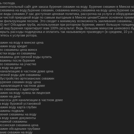
ь господа.
 замечательный сайт для заказа бурения скважин на воду. Бурение скважин в Минске
. скважина на воду,бурение скважин, скважина минск,скважина на воду цена,бурение с
е виды скважин.У нас доступная ценовая политика, рассрочка на услуги и оборудова
ки чистой природной воде по самым выгодным в Минске ценам!Самое основное преиму
м фильтрующим песком. Это сводит к минимуму возможность заиливания скважины, з
50 лет! Обсадная труба, используемая при роторном бурении, имеет большую толщину 
ый вид бурения гарантирует вам 100% результат. Ведь большим минусом шнекового бур
крыть расходы подрядчика и оплатить так называемую «разведку» (в среднем, 10 у.е. 
итесь к услугам ротора.
важин на воду в минске цена
важин воду кредит
во скважины цена минск
истки воды из скважины
скважины для грязной воды купить
кважины после бурения
во скважины на участке
а воду на даче
 канализацию в частном доме цена
грязной воды для скважины
обустройство артезианских скважин
бурения скважин воду цена
 канализация в частном доме
во скважины с адаптером
важин на воду нужна ли лицензия
важин на даче
насосы для канализации в частном доме
а воду буровой установкой
важин воду карта глубин
важины подвале
рения скважины на воду
а воду какие документы
енажной скважины
иссинская скважина цена
важин обсадными трубами
ание скважин на воду