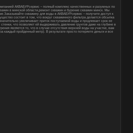
 компанией АКВАБУРсервис – полный комплекс качественных и разумных по
кважин в минской области,ремонт скважин и бурение скважин минск. Мы
ние.Заказывайте скважину для воды в АКВАБУРсервис – получите доступ к
щество состоит в том, что вокруг скважинного фильтра делается обсыпка
начительно увеличивает приток поступаемой воды и продлевает срок ее
стенки, что позволяет ей выдерживать давление грунтов даже на глубине в
ения является то, что в случае отсутствия верхней воды на участке, вам
за каждый пройденный метр). В результате просто потеряете деньги и все