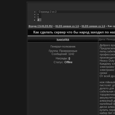
Страница
2
из
2
«
1
2
Форум CS-HLDS.RU
»
HLDS сервер cs 1.6
»
HLDS сервер cs 1.6
»
Как с
Как сделать сервер что бы народ заходил по на
kaprioljkk
Дата: Понед
Доброго вр
Генерал-полковник
Предлагаем
Группа: Проверенные
пила,сабел
Сообщений:
1142
профессион
производит
Награды:
0
Heavy Duty
Статус:
Offline
Каждому кл
электроинс
электроинс
сроки
От всей ду
нож milwau
пистолет д
долото для
сабельная 
торцовочна
аккумулято
алмазный д
налобный ф
диски алма
купить пер
набор бит 