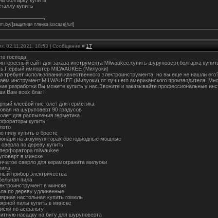
еталлу купить
film.by/]защитная пленка luxcase[/url]
к, 02.11.2021, 18:53 | Сообщение #
17
те господа.
 интересный сайт для заказа инструмента Milwaukee.купить шуруповерт,болгарка купит
ть.Первый импортер MILWAUKEE (Милуоки)
а требует использования качественного электроинструмента, но вы еще не нашли его
аем инструмент MILWAUKEE (Милуоки) от лучшего американского производителя. Мно
ние разработки Вы можете купить у нас.Звоните и заказывайте профессиональные и
ши Вам всех благ!
рный клеевой пистолет для герметика
ловая на шуруповерт 90 градусов
толет для распыления герметика
рфораторы купить
лото
ю пилу купить в бресте
онари на аккумуляторах светодиодные мощные
 сверла по дереву купить
 перфоратора milwaukee
уповерт в минске
ончатое сверло для керамогранита милуоки
пила
ный прибор электричества
бельная пила
лектроинструмент в минске
рла по дереву удлиненные
лярная настольная купить гомель
лярной пилы купить в минске
иски по асфальту
нитную насадку на биту для шуруповерта