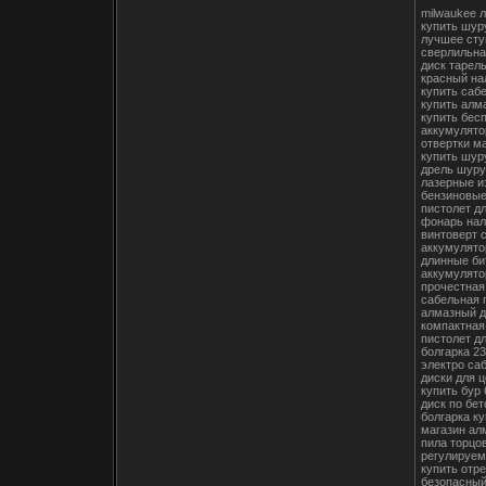
milwaukee 
купить шур
лучшее сту
сверлильна
диск тарел
красный на
купить саб
купить алм
купить бес
аккумулято
отвертки ма
купить шур
дрель шуру
лазерные и
бензиновые
пистолет д
фонарь нал
винтоверт 
аккумулято
длинные би
аккумулято
прочестная
сабельная 
алмазный д
компактная
пистолет д
болгарка 23
электро са
диски для 
купить бур
диск по бе
болгарка к
магазин ал
пила торцо
регулируем
купить отре
безопасный