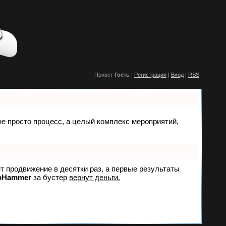
Привет
Гость
|
Регистрация
|
Вход
|
RSS
 не просто процесс, а целый комплекс мероприятий,
ет продвижение в десятки раз, а первые результаты
oHammer
за бустер
вернут деньги.