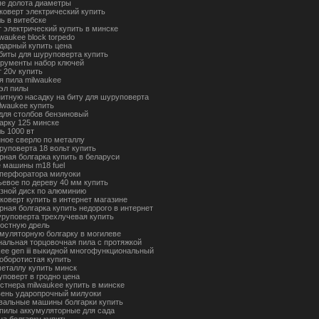
е долота диаметры
йковерт электрический купить
ь в витебске
 электрический купить в минске
waukee block torpedo
ударный купить цена
биты для шуруповерта купить
трументы набор ключей
 20v купить
я пила milwaukee
эл пилы
нитную насадку на биту для шуруповерта
lwaukee купить
 для столбов бензиновый
гарку 125 минске
ь 1000 вт
нное сверло по металлу
руповерта 18 вольт купить
рная болгарка купить в беларуси
 машины m18 fuel
 перфоратора милуоки
ьевое по дереву 40 мм купить
езной диск по алюминию
коверт купить в интернет магазине
рная болгарка купить недорого в интернет
уруповерта трехлучевая купить
ростную дрель
умуляторную болгарку в могилеве
альная торцовочная пила с протяжкой
kee gen iii выкидной многофункциональный
оборотистая купить
металлу купить минск
уповерт в гродно цена
стнера milwaukee купить в минске
вень ударопрочный милуоки
альные машины болгарки купить
пилы аккумуляторные для сада
на болгарку купить