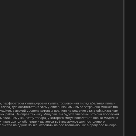
ь, перфораторы купить,уровни купить,торцовочная пила,сабельная пила и
е слова, для соответствия этому описанию нами было затрачено множество
lwaukee, высокий уровень которых повлиял на решение стать официальным
ых работ. Выбирая технику Милуоки, вы будете уверены, что она прослужит
 отличному качеству товара, у которого могут появляться новые модели с
, проводится обучение - делается всё возможное для постоянного
льства на одном языке, отвечать на все возникающие в процессе выбора