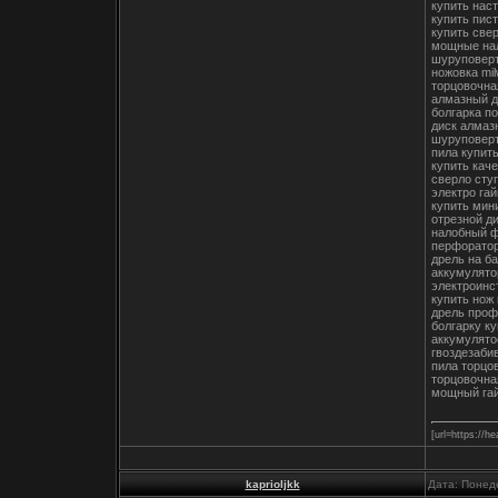
купить нас
купить пис
купить свер
мощные на
шуруповерт
ножовка mi
торцовочна
алмазный д
болгарка по
диск алмаз
шуруповерт
пила купит
купить кач
сверло сту
электро га
купить мин
отрезной ди
налобный ф
перфоратор
дрель на б
аккумулято
электроинс
купить нож
дрель проф
болгарку ку
аккумулято
гвоздезаби
пила торцо
торцовочна
мощный гай
[url=https://h
kaprioljkk
Дата: Понед