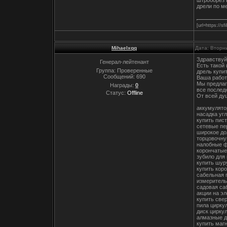
дрели по м
[url=https://s
Mihaelxqq
Дата: Вторни
Здравствуй
Генерал-лейтенант
Есть такой
Группа: Проверенные
дрель купи
Сообщений:
690
Ваша работ
Мы предлаг
Награды:
0
все послед
Статус:
Offline
От всей ду
аккумулято
насадка уг
купить пис
сетевые пе
широкое до
торцовочну
налобные ф
корончатые
зубило для
купить шур
купить кор
сабельная 
измеритель
садовая са
акции на э
купить све
пила цирку
диск цирку
алмазные д
купить маг