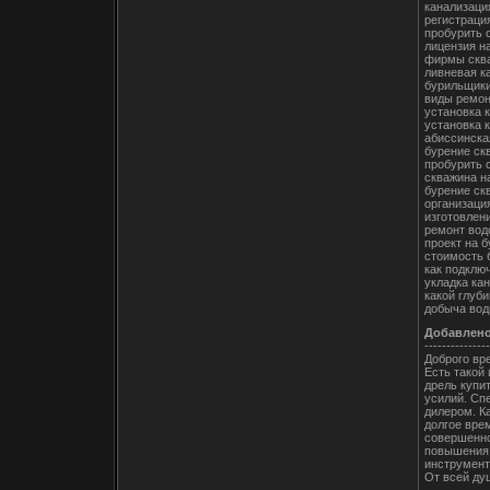
канализаци
регистраци
пробурить 
лицензия н
фирмы сква
ливневая к
бурильщики
виды ремон
установка 
установка 
абиссинска
бурение ск
пробурить 
скважина н
бурение ск
организаци
изготовлен
ремонт вод
проект на 
стоимость 
как подклю
укладка ка
какой глуб
добыча вод
Добавлен
---------------
Доброго вр
Есть такой
дрель купи
усилий. Сп
дилером. К
долгое вре
совершенно
повышения 
инструмент
От всей ду