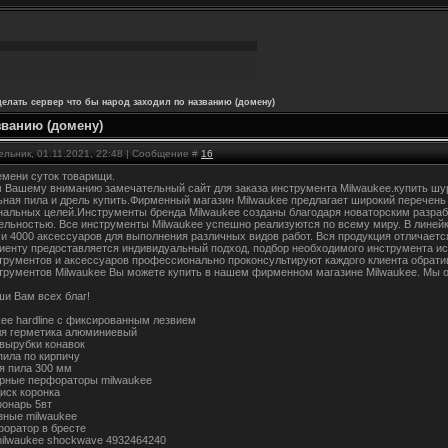
делать сервер что бы народ заходил по названию (домену)
званию (домену)
ельник, 01.11.2021, 22:48 | Сообщение #
16
емени суток товарищи.
 Вашему вниманию замечательный сайт для заказа инструмента Milwaukee.купить шур
ьная пила и дрель купить.Фирменный магазин Milwaukee предлагает широкий перечень
альных целей.Инструменты бренда Milwaukee созданы благодаря новаторским разраб
ельностью. Все инструменты Milwaukee успешно реализуются по всему миру. В линейк
 и 4000 аксессуаров для выполнения различных видов работ. Вся продукция отличает
иенту предоставляется индивидуальный подход, подбор необходимого инструмента ис
трументов и аксессуаров профессионально проконсультируют каждого клиента обрати
трументов Milwaukee Вы можете купить в нашем фирменном магазине Milwaukee. Мы 
ши Вам всех благ!
kee hardline с фиксированным лезвием
ля герметика алюминиевый
 вырубки конавок
пила по кирпичу
я пила 300 мм
рные перфораторы milwaukee
иск коронка
онарь 5вт
зные milwaukee
форатор в бресте
milwaukee shockwave 4932464240