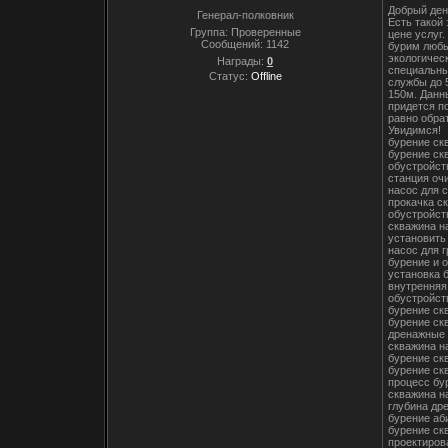
Добрый ден
Генерал-полковник
Есть такой
Группа: Проверенные
цене услуг
Сообщений:
1142
бурим любы
экологичес
Награды:
0
специальны
Статус:
Offline
службы до 
150м. Данн
придется по
равно обрат
Увидимся!
бурение ск
бурение ск
обустройст
станция оч
насос для 
прокачка с
обустройст
скважина н
установить
насос для 
бурение и 
установка 
внутренняя
обустройст
бурение ск
бурение ск
дренажные 
скважина н
бурение ск
бурение ск
процесс бу
скважина н
глубина др
бурение аб
бурение ск
проектиров