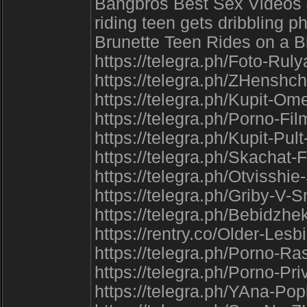
Bangbros Best Sex Videos 
riding teen gets dribbling 
Brunette Teen Rides on a B
https://telegra.ph/Foto-Ru
https://telegra.ph/ZHenshc
https://telegra.ph/Kupit-Om
https://telegra.ph/Porno-F
https://telegra.ph/Kupit-Pu
https://telegra.ph/Skachat
https://telegra.ph/Otvisshi
https://telegra.ph/Griby-V
https://telegra.ph/Bebidzhe
https://rentry.co/Older-Les
https://telegra.ph/Porno-R
https://telegra.ph/Porno-P
https://telegra.ph/YAna-Po