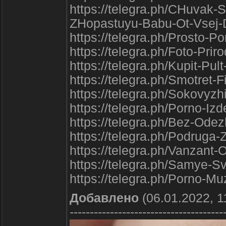
https://telegra.ph/CHuvak-
ZHopastuyu-Babu-Ot-Vsej-
https://telegra.ph/Prosto-P
https://telegra.ph/Foto-Pri
https://telegra.ph/Kupit-Pu
https://telegra.ph/Smotret
https://telegra.ph/Sokovyz
https://telegra.ph/Porno-Iz
https://telegra.ph/Bez-Ode
https://telegra.ph/Podrug
https://telegra.ph/Vanzant-O
https://telegra.ph/Samye-
https://telegra.ph/Porno-M
Добавлено
(06.01.2022, 1
--------------------------------------