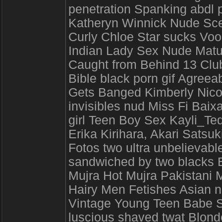
penetration Spanking abdl p
Katheryn Winnick Nude Sce
Curly Chloe Star sucks Vo
Indian Lady Sex Nude Matu
Caught from Behind 13 Club 
Bible black porn gif Agree
Gets Banged Kimberly Nico
invisibles nud Miss Fi Baix
girl Teen Boy Sex Kayli_Te
Erika Kirihara, Akari Satsu
Fotos two ultra unbelievabl
sandwiched by two blacks B
Mujra Hot Mujra Pakistani 
Hairy Men Fetishes Asian
Vintage Young Teen Babe S
luscious shaved twat Blond