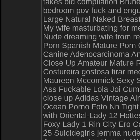
takes old compilation Brune
bedroom pov fuck and engul
Large Natural Naked Breast
My wife masturbating for m
Nude dreaming wife from rea
Porn Spanish Mature Porn
Canine Adenocarcinoma Anal
Close Up Amateur Mature
Costureira gostosa tirar me
Maureen Mccormick Sexy S
Ass Fuckable Lola Joi Cumsl
close up Adidas Vintage Ai
Ocean Porno Foto Nn Tight 
with Oriental-Lady 12 Hottes
Foxy Lady 1 Rin City Ero C
25 Suicidegirls jemma nu