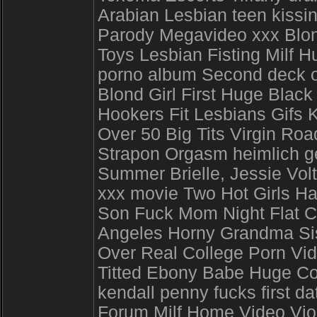
Arabian Lesbian teen kiss
Parody Megavideo xxx Blon
Toys Lesbian Fisting Milf H
porno album Second deck of
Blond Girl First Huge Bla
Hookers Fit Lesbians Gifs 
Over 50 Big Tits Virgin Ro
Strapon Orgasm heimlich ge
Summer Brielle, Jessie Vol
xxx movie Two Hot Girls Ha
Son Fuck Mom Night Flat C
Angeles Horny Grandma Sisl
Over Real College Porn Vi
Titted Ebony Babe Huge Coc
kendall penny fucks first d
Forum Milf Home Video Viol