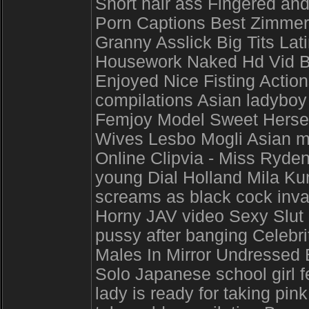
Short hair ass Fingered an
Porn Captions Best Zimme
Granny Asslick Big Tits L
Housework Naked Hd Vid B
Enjoyed Nice Fisting Actions
compilations Asian ladyboy
Femjoy Model Sweet Herself 
Wives Lesbo Mogli Asian m
Online Clipvia - Miss Ryde
young Dial Holland Mila Ku
screams as black cock inva
Horny JAV video Sexy Slut Ha
pussy after banging Celeb
Males In Mirror Undressed B
Solo Japanese school girl 
lady is ready for taking pin