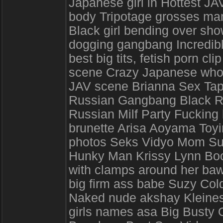
Japanese girl in Hottest JA
body Tripotage grosses ma
Black girl bending over sh
dogging gangbang Incredibl
best big tits, fetish porn cl
scene Crazy Japanese whore
JAV scene Brianna Sex Tap
Russian Gangbang Black Rid
Russian Milf Party Fucking
brunette Arisa Aoyama Toyin
photos Seks Vidyo Mom Sup
Hunky Man Krissy Lynn Boo
with clamps around her bawd
big firm ass babe Suzy Col
Naked nude akshay Kleines 
girls names asa Big Busty 