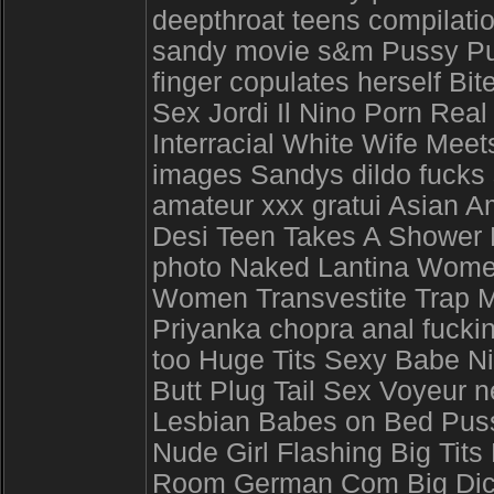
deepthroat teens compilati
sandy movie s&m Pussy Pum
finger copulates herself Bit
Sex Jordi Il Nino Porn Rea
Interracial White Wife Meet
images Sandys dildo fucks
amateur xxx gratui Asian A
Desi Teen Takes A Shower L
photo Naked Lantina Women
Women Transvestite Trap M
Priyanka chopra anal fuckin
too Huge Tits Sexy Babe N
Butt Plug Tail Sex Voyeur n
Lesbian Babes on Bed Puss
Nude Girl Flashing Big Tits
Room German Com Big Dick 