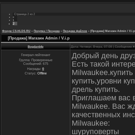
Страница
2
из
2
«
1
2
Форум CS-HLDS.RU
»
Покупка / Продажа
»
Продажа файлов
»
[Продажа] Магазин Admin / V.i.p
[Продажа] Магазин Admin / V.i.p
Bogdanbfp
Дата: Четверг, Вчера, 07:08 | Сообщение 
Добрый день друз
Генерал-лейтенант
Группа: Проверенные
Есть такой интер
Сообщений:
675
Награды:
0
Milwaukee.купить
Статус:
Offline
купить,уровни ку
дрель купить.
Приглашаем вас 
Milwaukee. Вас ж
качественных инс
Milwaukee:
шуруповерты