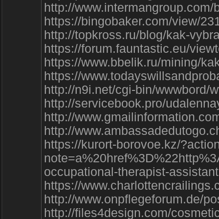
http://www.intermangroup.com
https://bingobaker.com/view/2
http://topkross.ru/blog/kak-vy
https://forum.fauntastic.eu/vie
https://www.bbelik.ru/mining/
https://www.todayswillsandpr
http://n9i.net/cgi-bin/wwwbord/
http://servicebook.pro/udalenna
http://www.gmailinformation.
http://www.ambassadedutogo.ch
https://kurort-borovoe.kz/?a
note=a%20href%3D%22http%3
occupational-therapist-as
https://www.charlottencrailin
http://www.onpflegeforum.de/p
http://files4design.com/cosm