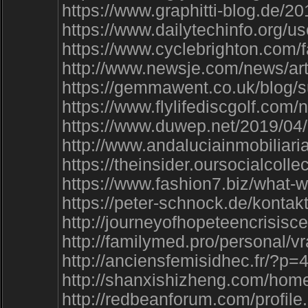
https://www.graphitti-blog.d
https://www.dailytechinfo.org
https://www.cyclebrighton.co
http://www.newsje.com/news/ar
https://gemmawent.co.uk/blog
https://www.flylifediscgolf.
https://www.duwep.net/2019/0
http://www.andaluciainmobil
https://theinsider.oursocialco
https://www.fashion7.biz/wha
https://peter-schnock.de/ko
http://journeyofhopeteencris
http://familymed.pro/personal/
http://anciensfemisidhec.fr
http://shanxishizheng.com/h
http://redbeanforum.com/profi