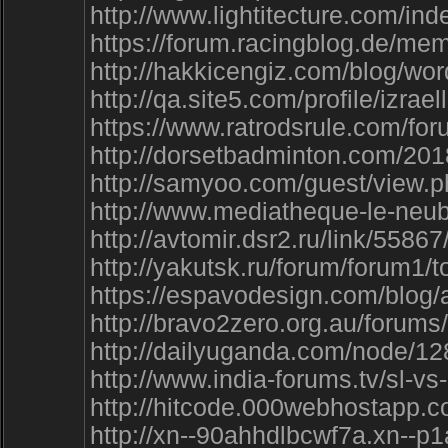
http://www.lightitecture.com/i
https://forum.racingblog.de/m
http://hakkicengiz.com/blog
http://qa.site5.com/profile/izrael
https://www.ratrodsrule.com/
http://dorsetbadminton.com/2
http://samyoo.com/guest/vie
http://www.mediatheque-le-ne
http://avtomir.dsr2.ru/link/55867
http://yakutsk.ru/forum/forum1/t
https://espavodesign.com/bl
http://bravo2zero.org.au/for
http://dailyuganda.com/node/
http://www.india-forums.tv/sl-v
http://hitcode.000webhostapp.
http://xn--90ahhdlbcwf7a.xn--