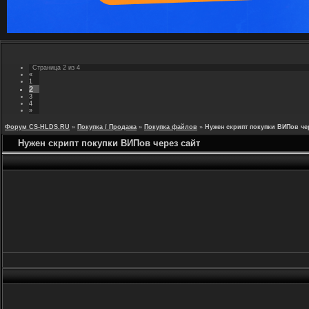
Страница
2
из
4
«
1
2
3
4
»
Форум CS-HLDS.RU
»
Покупка / Продажа
»
Покупка файлов
»
Нужен скрипт покупки ВИПов че
Нужен скрипт покупки ВИПов через сайт