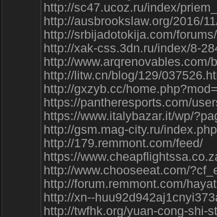
http://sc47.ucoz.ru/index/prie
http://ausbrookslaw.org/201
http://srbijadotokija.com/forums
http://xak-css.3dn.ru/index/8-2
http://www.arqrenovables.co
http://litw.cn/blog/129/037526.h
http://gxzyb.cc/home.php?mo
https://pantheresports.com/use
https://www.italybazar.it/wp
http://gsm.mag-city.ru/index.
http://179.remmont.com/feed/
https://www.cheapflightssa.c
http://www.chooseeat.com/?cf
http://forum.remmont.com/hayat
http://xn--huu92d942aj1cnyi37
http://twfhk.org/yuan-cong-sh