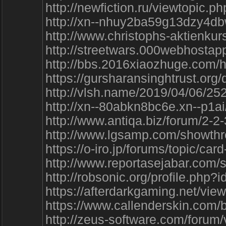
http://newfiction.ru/viewtopic.
http://xn--nhuy2ba59g13dzy4db
http://www.christophs-aktien
http://streetwars.000webhosta
http://bbs.2016xiaozhuge.co
https://gursharansinghtrust.org
http://vlsh.name/2019/04/06
http://xn--80abkn8bc6e.xn--p1ai/
http://www.antiqa.biz/forum/2-
http://www.lgsamp.com/showth
https://o-iro.jp/forums/topic/car
http://www.reportasejabar.com
http://robsonic.org/profile.php
https://afterdarkgaming.net/vi
https://www.callenderskin.co
http://zeus-software.com/foru