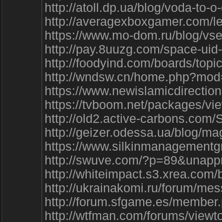
http://atoll.dp.ua/blog/voda-t
http://averagexboxgamer.com/
https://www.mo-dom.ru/blog/v
http://pay.8uuzg.com/space-uid
http://foodyind.com/boards/topi
http://wndsw.cn/home.php?mo
https://www.newislamicdirectio
https://tvboom.net/packages/vie
http://old2.active-carbons.com
http://geizer.odessa.ua/blog/ma
https://www.silkinmanagemen
http://swuve.com/?p=89&una
http://whiteimpact.s3.xrea.c
http://ukrainakomi.ru/forum/m
http://forum.sfgame.es/membe
http://wtfman.com/forums/view