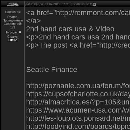
Tetragoi
Дата: Среда, 31.07.2019, 15:51 | Сообщение #
19
<a href="http://remmont.com/cat
Полковник
Группа:
</a>
Проверенные
Сообщений:
2nd hand cars usa & Video
171
Награды:
0
<p>2nd hand cars usa 2nd hand
Статус:
Offline
<p>The post <a href="http://cr
Seattle Finance
http://poznanie.com.ua/forum/
https://cupsofcharlotte.co.u
http://almacritica.es/?p=10
https://www.acumen-usa.com/
http://les-loupiots.ponsard.net
http://foodyind.com/boards/topi