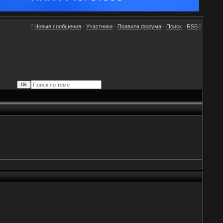
[
Новые сообщения
·
Участники
·
Правила форума
·
Поиск
·
RSS
]