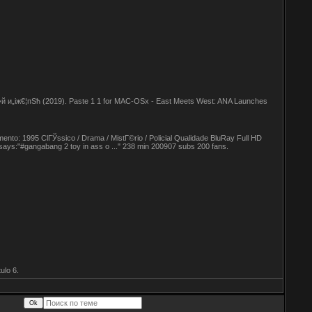
­и„іж€¦пЅћ (2019). Paste 1 1 for MAC-OSx - East Meets West: ANA Launches
o: 1995 ClГЎssico / Drama / MistГ©rio / Policial Qualidade BluRay Full HD
s:"#gangabang 2 toy in ass o ..." 238 min 200907 subs 200 fans.
ulo 6.