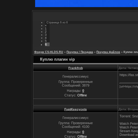
Страница
6
из
6
«
1
2
3
4
5
6
Форум CS-HLDS.RU
»
Покупка / Продажа
»
Покупка файлов
»
Куплю пла
Куплю плагин vip
Frankfrob
Дата: Четвер
https://fas
Генералиссимус
Группа: Проверенные
Сообщений:
3879
[url=https://v
Награды:
0
Статус:
Offline
FuptKeecycets
Дата: Вторни
Torrent: Sn
Генералиссимус
Группа: Проверенные
Watch Peter
Сообщений:
4100
Watch Peter
Stream Kee
Награды:
0
Download a
Статус:
Offline