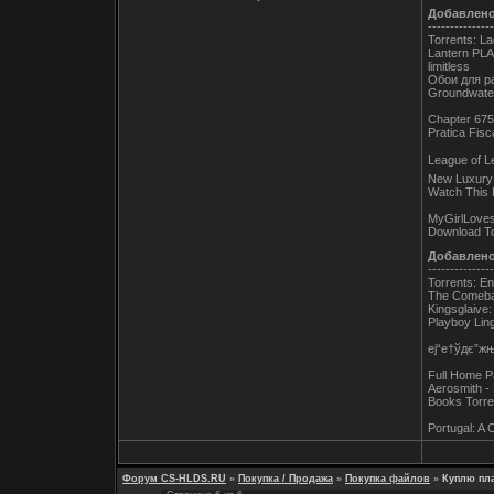
Добавлен
---------------
Torrents: La
Lantern PLA
limitless
Обои для ра
Groundwater
Chapter 675
Pratica Fisc
League of L
New Luxury
Watch This 
MyGirlLoves
Download To
Добавлен
---------------
Torrents: E
The Comebac
Kingsglaive
Playboy Ling
еј“е†ўдє”ж
Full Home P
Aerosmith - 
Books Torre
Portugal: A 
Форум CS-HLDS.RU
»
Покупка / Продажа
»
Покупка файлов
»
Куплю пла