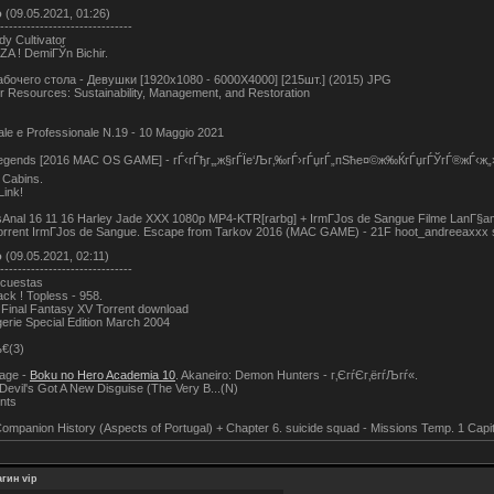
о
(09.05.2021, 01:26)
------------------------------
dy Cultivator
ZA ! DemiГЎn Bichir.
бочего стола - Девушки [1920x1080 - 6000X4000] [215шт.] (2015) JPG
 Resources: Sustainability, Management, and Restoration
ale e Professionale N.19 - 10 Maggio 2021
egends [2016 MAC OS GAME] - гЃ‹гЃђг‚„ж§гЃЇе‘Љг‚‰гЃ›гЃџгЃ„пЅће¤©ж‰ЌгЃџгЃЎгЃ®жЃ‹ж„›й 
 Cabins.
Link!
Anal 16 11 16 Harley Jade XXX 1080p MP4-KTR[rarbg] + IrmГЈos de Sangue Filme LanГ§ament
rrent IrmГЈos de Sangue. Escape from Tarkov 2016 (MAC GAME) - 21F hoot_andreeaxxx say
о
(09.05.2021, 02:11)
------------------------------
ncuestas
k ! Topless - 958.
: Final Fantasy XV Torrent download
erie Special Edition March 2004
њ€(3)
age -
Boku no Hero Academia 10
. Akaneiro: Demon Hunters - г‚ЄгѓЄг‚ёгѓЉгѓ«.
Devil's Got A New Disguise (The Very B...(N)
nts
Companion History (Aspects of Portugal) + Chapter 6. suicide squad - Missions Temp. 1 Capit
гин vip