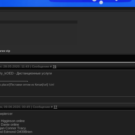
гин vip
г, 28.05.2020, 11:43 | Сообщение #
76
.st/y_kOED - Дистанционные услуги
hp.place/]Поставки оптом из Китая[/url] !cin!
к, 09.06.2020, 00:45 | Сообщение #
77
owpiercer
 Higginson online
 Dante online
gan Connor Tracy.
nd Edmond O#39Brien