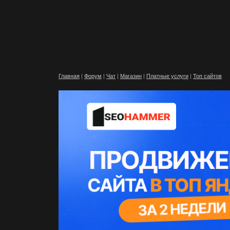
Главная
|
Форум
|
Чат
|
Магазин
|
Платные услуги
|
Топ сайтов