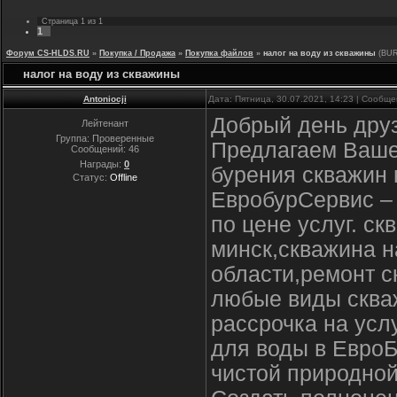
Страница
1
из
1
1
Форум CS-HLDS.RU
»
Покупка / Продажа
»
Покупка файлов
»
налог на воду из скважины
(BU
налог на воду из скважины
Antoniocji
Дата: Пятница, 30.07.2021, 14:23 | Сообщ
Добрый день друз
Лейтенант
Группа: Проверенные
Предлагаем Ваше
Сообщений:
46
Награды:
0
бурения скважин 
Статус:
Offline
ЕвробурСервис –
по цене услуг. с
минск,скважина н
области,ремонт с
любые виды скваж
рассрочка на усл
для воды в ЕвроБ
чистой природной