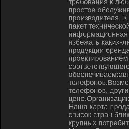
требования к люб
простое обслужи
производителя. К
пакет техническо
информационная 
избежать каких-л
продукции бренда
проектированием 
соответствующег
обеспечиваем:ав
телефонов.Возмо
телефонов, други
цене.Организаци
Наша карта прода
список стран бли
крупных потреби