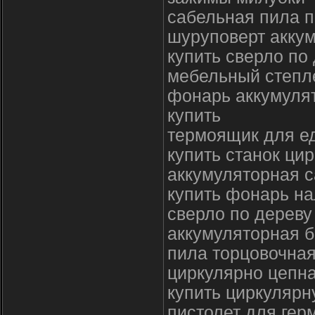
сабельная пила 
шуруповерт аккум
купить сверло по
мебельный степл
фонарь аккумуля
купить
термоящик для ед
купить станок ци
аккумуляторная с
купить фонарь н
сверло по дереву
аккумуляторная б
пила торцовочная
циркулярно цепна
купить циркулярн
пистолет для гер