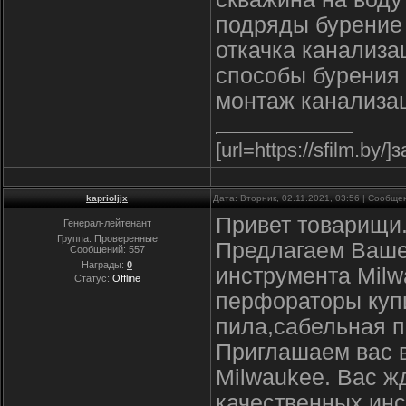
подряды бурение
откачка канализа
способы бурения 
монтаж канализац
[url=https://sfilm.by/
kaprioljjx
Дата: Вторник, 02.11.2021, 03:56 | Сообщ
Привет товарищи
Генерал-лейтенант
Группа: Проверенные
Предлагаем Ваше
Сообщений:
557
Награды:
0
инструмента Milw
Статус:
Offline
перфораторы купи
пила,сабельная п
Приглашаем вас 
Milwaukee. Вас ж
качественных инс