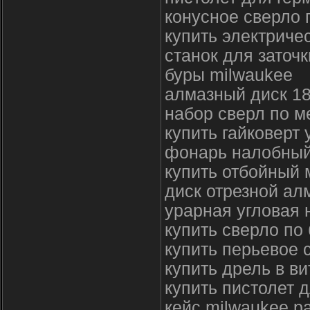
конусное сверло 
купить электриче
станок для заточ
буры milwaukee
алмазный диск 1
набор сверл по м
купить гайковерт
фонарь налобный
купить отбойный 
диск отрезной ал
урарная угловая 
купить сверло по 
купить перьевое 
купить дрель в ви
купить пистолет 
кейс milwaukee p