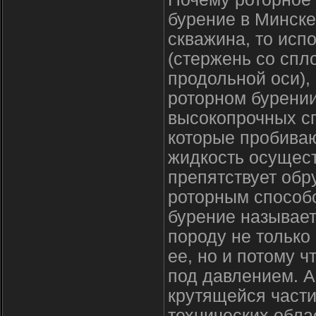
бурение в Минске
скважина, то исп
(стержень со спл
продольной оси),
роторном бурени
высокопрочных сп
которые пробива
жидкость осущест
препятствует обр
роторным способо
бурение называе
породу не только
ее, но и потому 
под давлением. 
крутящейся части
технических обла