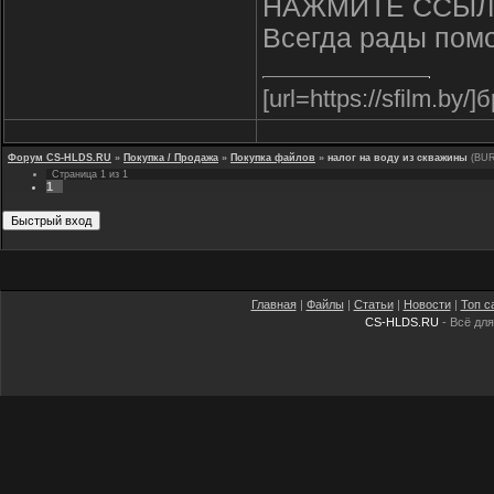
НАЖМИТЕ ССЫЛ
Всегда рады помо
[url=https://sfilm.by/]
Форум CS-HLDS.RU
»
Покупка / Продажа
»
Покупка файлов
»
налог на воду из скважины
(BU
Страница
1
из
1
1
Главная
|
Файлы
|
Статьи
|
Новости
|
Топ с
CS-HLDS.RU
- Всё для