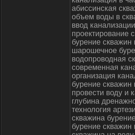
абиссинская сква
объем воды в ск
ввод канализации
проектирование с
бурение скважин 
шарошечное буре
водопроводная с
современная кан
организация кана
бурение скважин 
провести воду и 
глубина дренажн
технология артез
скважина бурение
бурение скважин 
скважина на воду