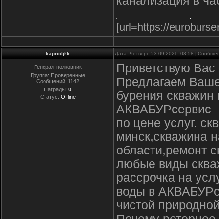
канализация в ча
[url=https://euroburs
kaprioljkk
Дата: Четверг, 23.09.2021, 03:58 | Сообщ
Приветствую Вас
Генерал-полковник
Группа: Проверенные
Предлагаем Ваше
Сообщений:
1142
Награды:
0
бурения скважин 
Статус:
Offline
АКВАБУРсервис –
по цене услуг. с
минск,скважина н
области,ремонт с
любые виды скваж
рассрочка на усл
воды в АКВАБУРсе
чистой природной
Почему роторное 