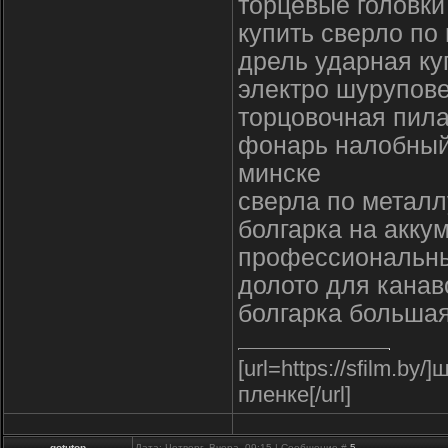
торцевые головки
купить сверло по
дрель ударная ку
электро шурупове
торцовочная пила
фонарь налобный
минске
сверла по металл
болгарка на акку
профессиональны
долото для канав
болгарка большая
[url=https://sfilm.
пленке[/url]
gotutop
Дата: Четверг, Вчера, 09:15 | Сообщение #
5