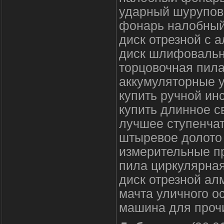
ударный шурупове
фонарь налобный
диск отрезной с 
диск шлифовальн
торцовочная пил
аккумуляторные у
купить ручной ин
купить длинное с
лучшее ступенчат
штыревое долото
измерительные п
пила циркулярная
диск отрезной ал
мачта уличного 
машина для прочи