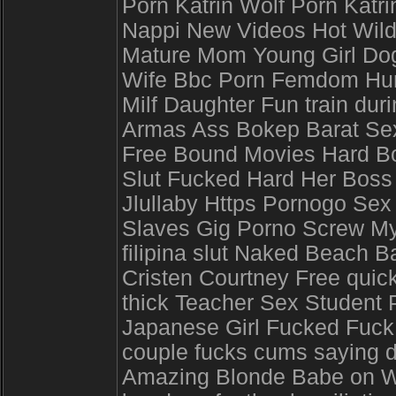
Porn Katrin Wolf Porn Katri
Nappi New Videos Hot Wild
Mature Mom Young Girl Dog 
Wife Bbc Porn Femdom Hum
Milf Daughter Fun train dur
Armas Ass Bokep Barat Sex 
Free Bound Movies Hard B
Slut Fucked Hard Her Boss 
Jlullaby Https Pornogo Sex
Slaves Gig Porno Screw M
filipina slut Naked Beach
Cristen Courtney Free quick
thick Teacher Sex Student 
Japanese Girl Fucked Fuck
couple fucks cums saying di
Amazing Blonde Babe on W