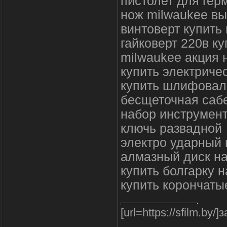
пистолет для гер
нож milwaukee в
винтоверт купить
гайковерт 220в к
milwaukee акция 
купить электричес
купить шлифовал
бесщеточная саб
набор инструмент
ключь развадной
электро ударный 
алмазный диск на
купить болгарку 
купить корончаты
[url=https://sfilm.by/