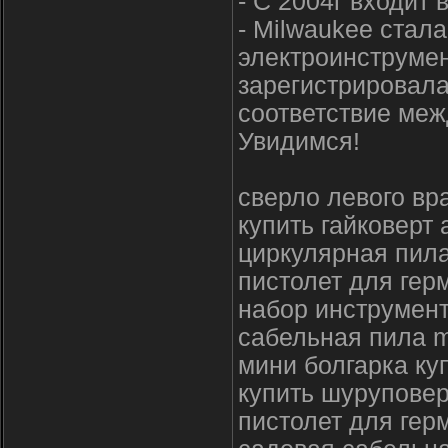
- С 2004г входит 
- Milwaukee стал
электроинструмен
зарегистрировала
соответствие меж
Увидимся!
сверло левого вр
купить гайковерт
циркулярная пила
пистолет для гер
набор инструмен
сабельная пила m
мини болгарка ку
купить шуруповер
пистолет для ге