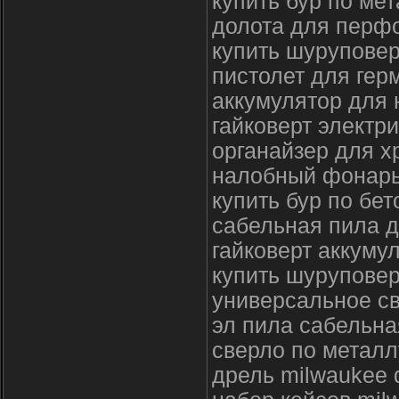
купить бур по ме
долота для перфо
купить шуруповер
пистолет для гер
аккумулятор для 
гайковерт электр
органайзер для х
налобный фонарь
купить бур по бет
сабельная пила 
гайковерт аккуму
купить шуруповер
универсальное св
эл пила сабельна
сверло по металл
дрель milwaukee 