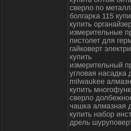
сверло по металл
болгарка 115 купи
купить органайзе
измерительные п
пистолет для гер
гайковерт электр
купить
измерительный п
угловая насадка 
milwaukee алмаз
купить многофун
сверло долбежное
чашка алмазная 
купить набор инс
дрель шуруповерт