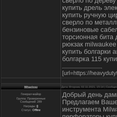
сверло по дереву
купить дрель эле
купить ручную ци
сверло по металл
бензиновые сабе
торсионная бита 
рюкзак milwaukee
купить болгарки 
болгарка 115 купи
[url=https://heavydut
Mihaelewz
Дата: Вторник, 02.11.2021, 15:14 | Сообщ
Добрый день дамы
Генерал-майор
Группа: Проверенные
Предлагаем Ваше
Сообщений:
289
Награды:
0
инструмента Milw
Статус:
Offline
перфораторы купи