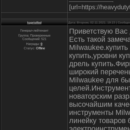
[url=https://heavydut
kapriolfod
Дата: Вторник, 02.11.2021, 19:15 | Сообщ
Приветствую Вас 
Генерал-лейтенант
Группа: Проверенные
Есть такой замеч
Сообщений:
521
Награды:
0
Milwaukee.купить
Статус:
Offline
купить,уровни ку
дрель купить.Фир
широкий перечен
Milwaukee для б
целей.Инструмен
новаторским разр
высочайшим каче
инструменты Milw
линейку товаров 
электроинструмен