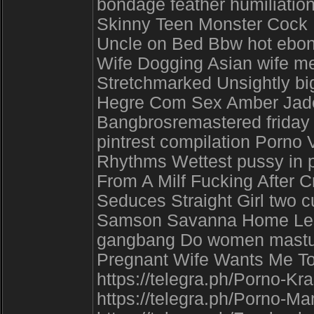
bondage feather humiliatio
Skinny Teen Monster Cock 
Uncle on Bed Bbw hot ebon
Wife Dogging Asian wife m
Stretchmarked Unsightly 
Hegre Com Sex Amber Jade 
Bangbrosremastered friday 
pintrest compilation Porn
Rhythms Wettest pussy in p
From A Milf Fucking After
Seduces Straight Girl two 
Samson Savanna Home Les
gangbang Do women masturba
Pregnant Wife Wants Me T
https://telegra.ph/Porno-
https://telegra.ph/Porno-M