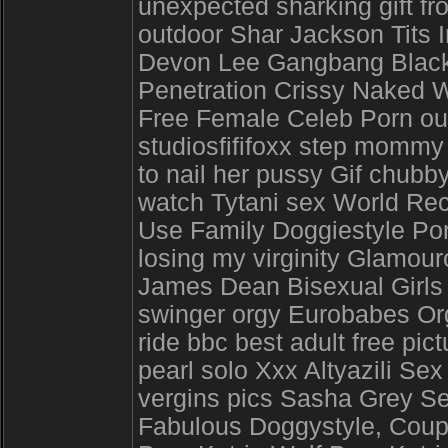
unexpected sharking gift f
outdoor Shar Jackson Tits In
Devon Lee Gangbang Blac
Penetration Crissy Naked Wi
Free Female Celeb Porn out
studiosfififoxx step mommy 
to nail her pussy Gif chubby
watch Tytani sex World Re
Use Family Doggiestyle Porn
losing my virginity Glamou
James Dean Bisexual Girls 
swinger orgy Eurobabes O
ride bbc best adult free pi
pearl solo Xxx Altyazili Se
vergins pics Sasha Grey S
Fabulous Doggystyle, Coupl