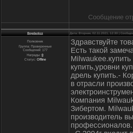
Сообщение от
Bogdankzz
Дата: Вторник, 02.11.2021, 12:30 | Сообщ
Здравствуйте тов
Полковник
Группа: Проверенные
Есть такой замеч
Сообщений:
177
Награды:
0
Milwaukee.купить
Статус:
Offline
купить,уровни ку
дрель купить.- Ко
в отрасли произ
электроинструмен
Компания Milwauk
Зибертом. Milwau
производитель в
профессионалов.