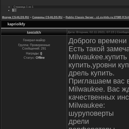
Страница
1
из
1
1
Форум CS-HLDS.RU
»
Серверы CS-HLDS.RU
»
Public Classic Server - s1.cs-hlds.ru:27385 [
kapriolkfy
kapriolkfy
Дата: Вторник, 02.11.2021, 07:15 | Сообщ
Доброго времени 
Генерал-майор
Группа: Проверенные
Есть такой замеч
Сообщений:
291
Награды:
0
Milwaukee.купить
Статус:
Offline
купить,уровни ку
дрель купить.
Приглашаем вас 
Milwaukee. Вас ж
качественных инс
Milwaukee:
шуруповерты
дрели