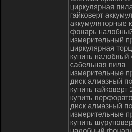
циркулярная пила
гайковерт аккуму
аккумуляторные 
фонарь налобны
измерительный п
циркулярная торц
купить налобный
сабельная пила
измерительные п
диск алмазный по
купить гайковерт 
купить перфорат
диск алмазный по
измерительные п
купить шуруповер
налобный фонарь