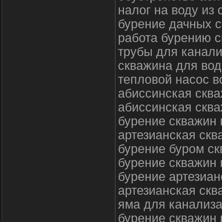
налог на воду из
бурение дачных 
работа бурению с
трубы для канали
скважина для во
тепловой насос в
абиссинская скв
абиссинская сква
бурение скважин
артезианская скв
бурение буром с
бурение скважин 
бурение артезиан
артезианская скв
яма для канализа
бурение скважин 