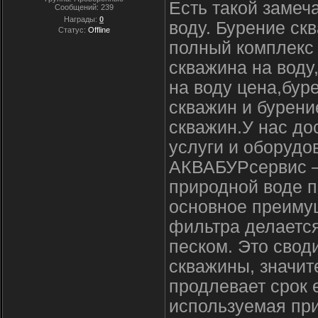
Есть такой замеч
Сообщений:
239
Награды:
0
воду. Бурение с
Статус:
Offline
полный комплекс 
скважина на воду
на воду цена,бур
скважин и бурен
скважин.У нас до
услуги и оборудо
АКВАБУРсервис – 
природной воде 
основное преимущ
фильтра делаетс
песком. Это свод
скважины, значит
продлевает срок 
используемая пр