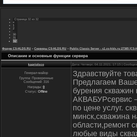
Страница
32
из
32
«
1
2
…
30
31
32
Форум CS-HLDS.RU
»
Серверы CS-HLDS.RU
»
Public Classic Server - s1.cs-hlds.ru:27385 [
Описание и основные функции сервера
kapriolsco
Дата: Четверг, 04.11.2021, 17:15 | Сообще
Здравствуйте тов
Генерал-майор
Группа: Проверенные
Предлагаем Ваше
Сообщений:
316
Награды:
0
бурения скважин 
Статус:
Offline
АКВАБУРсервис –
по цене услуг. с
минск,скважина н
области,ремонт с
любые виды скваж