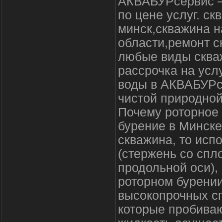
АКВАБУРсервис –
по цене услуг. с
минск,скважина н
области,ремонт с
любые виды скваж
рассрочка на усл
воды в АКВАБУРсе
чистой природной
Почему роторное 
бурение в Минске
скважина, то исп
(стержень со спл
продольной оси),
роторном бурени
высокопрочных сп
которые пробива