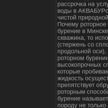
рассрочка на усл
воды в АКВАБУРсе
чистой природной
Почему роторное 
бурение в Минске
скважина, то исп
(стержень со спл
продольной оси),
роторном бурени
высокопрочных сп
которые пробива
жидкость осущест
препятствует обр
роторным способо
бурение называе
породу не только