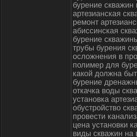
бурение скважин 
артезианская скв
ремонт артезианс
абиссинская сква
бурение скважины
трубы бурения ск
осложнения в пр
полимер для бур
какой должна быт
бурение дренажн
откачка воды скв
установка артези
обустройство скв
провести канализ
цена установки к
виды скважин на 