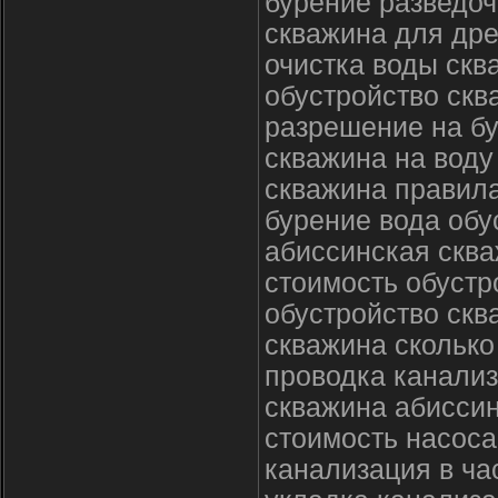
бурение разведо
скважина для др
очистка воды ск
обустройство скв
разрешение на б
скважина на воду
скважина правил
бурение вода обу
абиссинская сква
стоимость обустр
обустройство скв
скважина сколько
проводка канализ
скважина абиссин
стоимость насос
канализация в ч