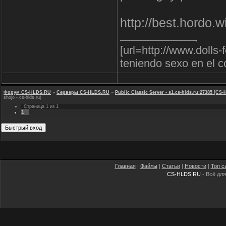
http://best.hordo.w
[url=http://www.doll
teniendo sexo en el co
Форум CS-HLDS.RU
»
Серверы CS-HLDS.RU
»
Public Classic Server - s1.cs-hlds.ru:27385 [
shojo - cs-hlds.ru)
Страница
1
из
1
1
Главная
|
Файлы
|
Статьи
|
Новости
|
Топ с
CS-HLDS.RU
- Всё для