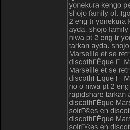
yonekura kengo per
shojo family of. I
2 eng tr yonekura 
ayda. shojo family
niwa pt 2 eng tr y
tarkan ayda. shojo
Marseille et se re
discothГЁque Г Ma
Marseille et se re
discothГЁque Г Ma
no o niwa pt 2 eng
rapidshare tarkan 
discothГЁque Marse
soirГ©es en disco
discothГЁque Marse
soirГ©es en disco