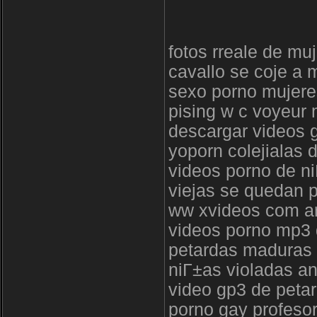
fotos rreale de mu
cavallo se coje a 
sexo porno mujeres
pising w c voyeur
descargar videos gr
yoporn colejialas 
videos porno de n
viejas se quedan p
ww xvideos com ar
videos porno mp3 d
petardas maduras 
niГ±as violadas a
video gp3 de petar
porno gay profeso