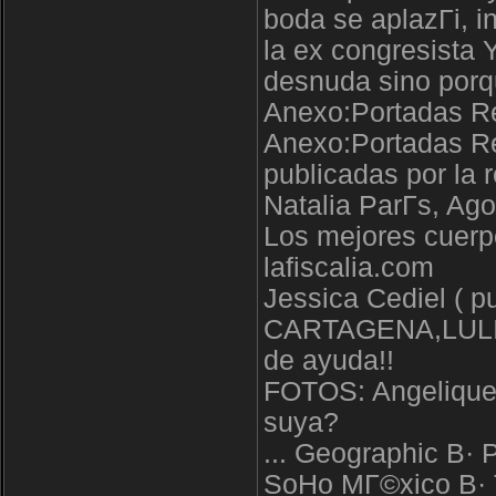
boda se aplazГі, i
la ex congresista 
desnuda sino porqu
Anexo:Portadas Rev
Anexo:Portadas Rev
publicadas por la 
Natalia ParГ­s, Ag
Los mejores cuerpo
lafiscalia.com
Jessica Cediel ( 
CARTAGENA,LULI B
de ayuda!!
FOTOS: Angelique 
suya?
... Geographic В·
SoHo MГ©xico В· 