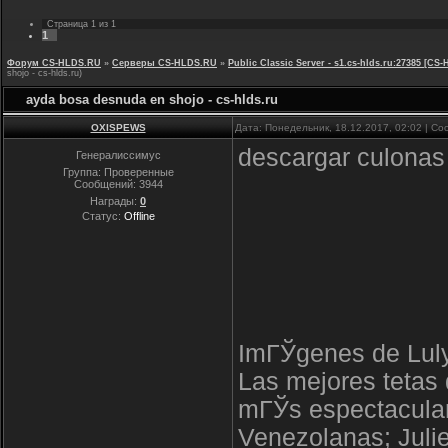
Страница
1
из
1
1
Форум CS-HLDS.RU
»
Серверы CS-HLDS.RU
»
Public Classic Server - s1.cs-hlds.ru:27385 [
shojo - cs-hlds.ru)
ayda bosa desnuda en shojo - cs-hlds.ru
OXISPEWS
Дата: Понедельник, 18.12.2017, 02:02 | С
descargar culona
Генералиссимус
Группа: Проверенные
Сообщений:
3944
Награды:
0
Статус:
Offline
ImГЎgenes de Lul
Las mejores tetas
mГЎs espectacular
Venezolanas; Julie