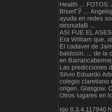
Health ... FOTOS: 
ВїserГЎ ... Angeli
ayuda en redes soc
desnudaВ ...
ASI FUE EL ASES
Era William que, a
El cadaver de Jai
baldosin. ... de la
en Barrancabermeja
Las predicciones de
Silvio Eduardo Ar
colegio claretiano
origen. Glasgow. C
Otros lugares en lo
Igo 8.3.4.117940 h