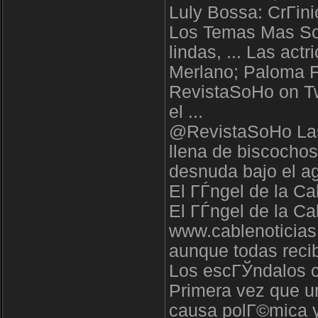
Luly Bossa: CrГіni
Los Temas Mas So
lindas, ... Las ac
Merlano; Paloma F
RevistaSoHo on Tw
el ...
@RevistaSoHo Las
llena de biscocho
desnuda bajo el ag
El ГЃngel de la Ca
El ГЃngel de la Ca
www.cablenoticias.
aunque todas reci
Los escГЎndalos cr
Primera vez que un
causa polГ©mica y 