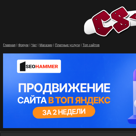
Главная
|
Форум
|
Чат
|
Магазин
|
Платные услуги
|
Топ сайтов