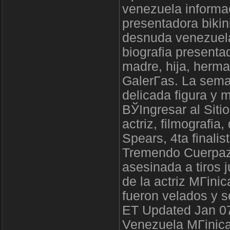
venezuela informaci
presentadora bikin
desnuda venezuela 
biografia presentad
madre, hija, herm
GalerГ­as. La sem
delicada figura y 
ВЎIngresar al Sitio
actriz, filmografia
Spears, 4ta finali
Tremendo Cuerpazo
asesinada a tiros 
de la actriz MГіni
fueron velados y 
ET Updated Jan 07,
Venezuela MГіnica