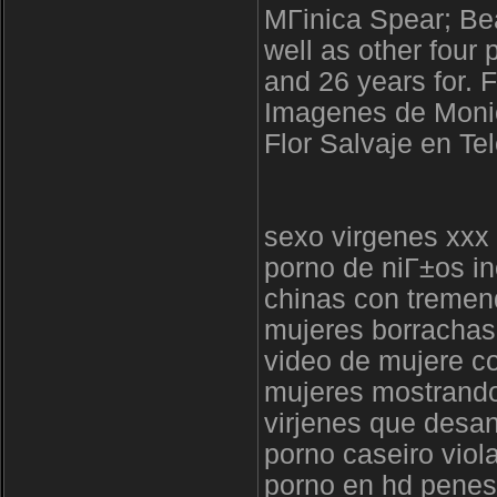
MГіnica Spear; Bea
well as other four
and 26 years for. 
Imagenes de Monic
Flor Salvaje en Te
sexo virgenes xxx 
porno de niГ±os in
chinas con tremen
mujeres borrachas
video de mujere co
mujeres mostrando
virjenes que desa
porno caseiro viol
porno en hd penes