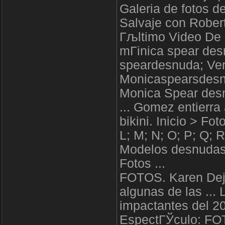
Galeria de fotos 
Salvaje con Rober
Гљltimo Video De 
mГіnica spear des
speardesnuda; Ver
Monicaspearsdesn
Monica Spear des
... Gomez entierra
bikini. Inicio > Fot
L; M; N; O; P; Q; R
Modelos desnudas
Fotos ...
FOTOS. Karen Dejo
algunas de las ..
impactantes del 20
EspectГЎculo: FOT