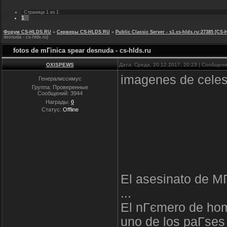
Страница
1
из
1
1
Форум CS-HLDS.RU
»
Серверы CS-HLDS.RU
»
Public Classic Server - s1.cs-hlds.ru:27385 [
desnuda - cs-hlds.ru)
fotos de mГіnica spear desnuda - cs-hlds.ru
OXISPEWS
Дата: Среда, 20.12.2017, 20:23 | Сообщен
imagenes de celes
Генералиссимус
Группа: Проверенные
Сообщений:
3944
Награды:
0
Статус:
Offline
El asesinato de M
...
El nГєmero de hom
uno de los paГ­se