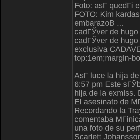
Foto: asГ­ quedГі e
FOTO: Kim kardash
embarazoВ ...
cadГЎver de hugo
cadГЎver de hugo
exclusiva CADAVER
top:1em;margin-bo
AsГ­ luce la hija d
6:57 pm Este sГЎb
hija de la exmiss.
El asesinato de M
Recordando la Tra
comentaba MГіnica
una foto de su perf
Scarlett Johansso