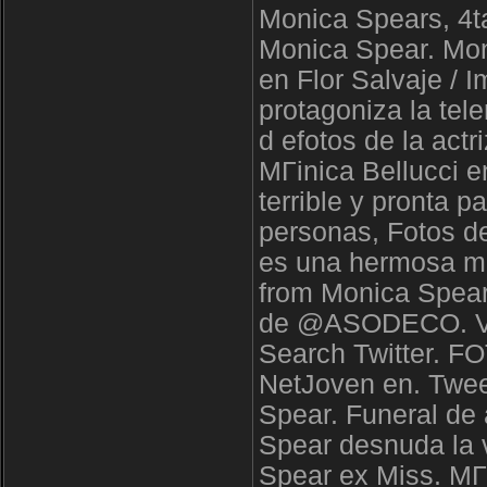
Monica Spears, 4ta
Monica Spear. Mon
en Flor Salvaje /
protagoniza la tel
d efotos de la actr
MГіnica Bellucci en
terrible y pronta p
personas, Fotos d
es una hermosa mo
from Monica Spea
de @ASODECO. Ve
Search Twitter.
NetJoven en. Twee
Spear. Funeral de 
Spear desnuda la 
Spear ex Miss. MГ