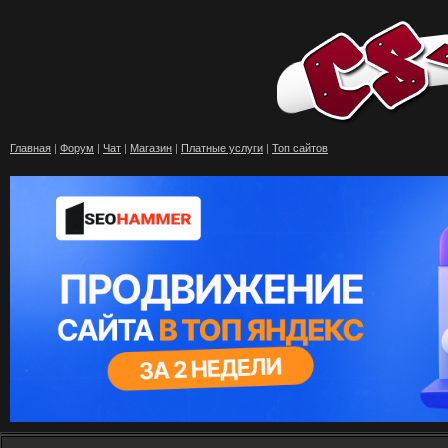
Главная
|
Форум
|
Чат
|
Магазин
|
Платные услуги
|
Топ сайтов