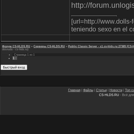
http://forum.unlog
[url=http://www.doll
teniendo sexo en el co
Форум CS-HLDS.RU
»
Серверы CS-HLDS.RU
»
Public Classic Server - s1.cs-hlds.ru:27385 [
desnuda - cs-hlds.ru)
Страница
1
из
1
1
Главная
|
Файлы
|
Статьи
|
Новости
|
Топ с
CS-HLDS.RU
- Всё для