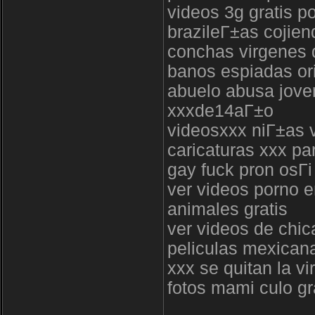
videos 3g gratis p
brazileГ±as cojien
conchas virgenes 
banos espiadas or
abuelo abusa jove
xxxde14aГ±o
videosxxx niГ±as v
caricaturas xxx pa
gay fuck pron osГі
ver videos porno 
animales gratis
ver videos de chic
peliculas mexica
xxx se quitan la vi
fotos mami culo g