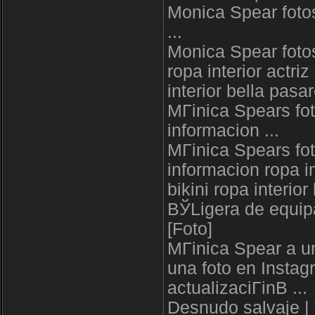
Monica Spear foto
...
Monica Spear foto
ropa interior actri
interior bella pasar
MГіnica Spears fo
informacion ...
MГіnica Spears fo
informacion ropa in
bikini ropa interior
ВЎLigera de equipa
[Foto]
MГіnica Spear a un
una foto en Inst
actualizaciГіnВ ...
Desnudo salvaje |