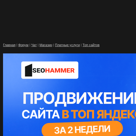
Главная
|
Форум
|
Чат
|
Магазин
|
Платные услуги
|
Топ сайтов