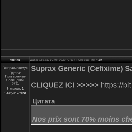
tolikkk
Дата: Среда, 10.06.2020, 07:34 | Сообщение #
20
Suprax Generic (Cefixime) Sa
Генералиссимус
Группа:
Проверенные
Сообщений:
CLIQUEZ ICI >>>>>
https://bi
6731
Награды:
1
Статус:
Offline
Цитата
Nos prix sont 70% moins che