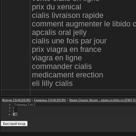
prix du xenical
cialis livraison rapide
comment augmenter le libido
apcalis oral jelly
cialis une fois par jour
prix viagra en france
viagra en ligne
commander cialis
medicament erection
eli lilly cialis
Форум CS-HLDS.RU
»
Серверы CS-HLDS.RU
»
Steam Classic Server - steam.cs-hlds.ru:27437
Страница
2
из
2
«
1
2