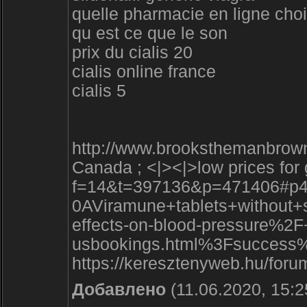
quelle pharmacie en ligne choi
qu est ce que le son
prix du cialis 20
cialis online france
cialis 5
http://www.brooksthemanbrown.
Canada ; <|><|>low prices fo
f=14&t=397136&p=471406#p4714
0AViramune+tablets+withou
effects-on-blood-pressure
usbookings.html%3Fsuccess%
https://keresztenyweb.hu/for
Добавлено
(11.06.2020, 15:2