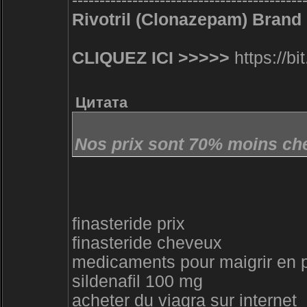
------------------------------------------
Rivotril (Clonazepam) Brand 
CLIQUEZ ICI >>>>>
https://bi
Цитата
Nos prix sont 70% moins che
finasteride prix
finasteride cheveux
medicaments pour maigrir en 
sildenafil 100 mg
acheter du viagra sur internet