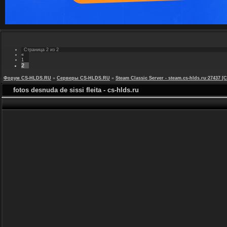
Страница
2
из
2
«
1
2
Форум CS-HLDS.RU
»
Серверы CS-HLDS.RU
»
Steam Classic Server - steam.cs-hlds.ru:27437
fotos desnuda de sissi fleita - cs-hlds.ru