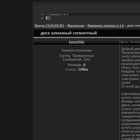
Страница
1
из
1
1
Форум CS-HLDS.RU
»
Мастерская
»
Изменение клиента cs 1.6
»
диск ал
диск алмазный сегментный
kaprioljkk
Дата: Четвер
Добрый ден
Генерал-полковник
Предлагаем
Группа: Проверенные
пила,сабел
Сообщений:
1142
профессион
производит
Награды:
0
Heavy Duty
Статус:
Offline
Каждому кл
электроинс
электроинс
сроки
От всей ду
портативны
купить кон
фонарь нал
дрель сило
купить шур
измеритель
торцовочна
складывающ
шуруповерт
купить шур
полотна ун
диски по к
угловой гай