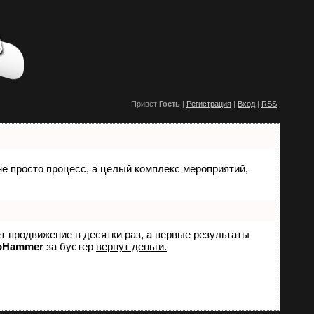
Привет
Гость
|
Регистрация
|
Вход
|
RSS
 не просто процесс, а целый комплекс мероприятий,
ет продвижение в десятки раз, а первые результаты
oHammer
за бустер
вернут деньги.