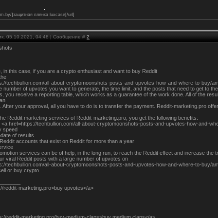
film.by/]защитная пленка luxcase[/url]
к, 05.10.2021, 04:48 | Сообщение #
2
shots
, in this case, if you are a crypto enthusiast and want to buy Reddit
the
ps://techbullion.com/all-about-cryptomoonshots-posts-and-upvotes-how-and-where-to-buy/am
e number of upvotes you want to generate, the time limit, and the posts that need to get to the
s, you receive a reporting table, which works as a guarantee of the work done. All of the results
lan
. After your approval, all you have to do is to transfer the payment. Reddit-marketing.pro o
he Reddit marketing services of Reddit-marketing.pro, you get the following benefits:
y <a href=https://techbullion.com/all-about-cryptomoonshots-posts-and-upvotes-how-and-w
ry speed
date of results
eddit accounts that exist on Reddit for more than a year
rvice
omotion services can be of help, in the long run, to reach the Reddit effect and increase the tr
r viral Reddit posts with a large number of upvotes on
ps://techbullion.com/all-about-cryptomoonshots-posts-and-upvotes-how-and-where-to-buy/am
ell or buy crypto.
_______
://reddit-marketing.pro>buy upvotes</a>
ps://reddit-marketing.pro/buy-medium-claps>buy medium claps</a>