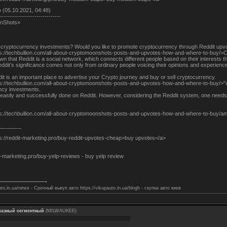
о
(05.10.2021, 04:48)
------------------------------
nShots»
o cryptocurrency investments? Would you like to promote cryptocurrency through Reddit upv
ps://techbullion.com/all-about-cryptomoonshots-posts-and-upvotes-how-and-where-to-buy/>C
nown that Reddit is a social network, which connects different people based on their interests 
dit’s significance comes not only from ordinary people voicing their opinions and experienc
t is an important place to advertise your Crypto journey and buy or sell cryptocurrency.
ps://techbullion.com/all-about-cryptomoonshots-posts-and-upvotes-how-and-where-to-buy/>"
ncy investments.
easily and successfully done on Reddit. However, considering the Reddit system, one needs 
,
ps://techbullion.com/all-about-cryptomoonshots-posts-and-upvotes-how-and-where-to-buy/am
_______
ps://reddit-marketing.pro/buy-reddit-upvotes-cheap>buy upvotes</a>
it-marketing.pro/buy-yelp-reviews - buy yelp review
uto.in.ua/news - Срочный выкуп авто https://vikupauto.in.ua/blogh - скупка авто киев
мазный сегментный
(MILWAUKEE)