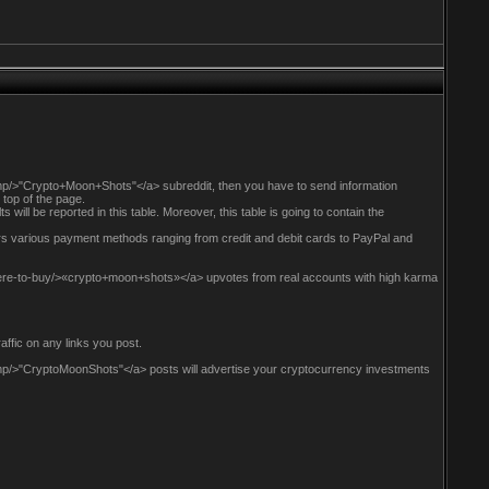
p/>"Crypto+Moon+Shots"</a> subreddit, then you have to send information
 top of the page.
 will be reported in this table. Moreover, this table is going to contain the
ffers various payment methods ranging from credit and debit cards to PayPal and
here-to-buy/>«crypto+moon+shots»</a> upvotes from real accounts with high karma
affic on any links you post.
p/>"CryptoMoonShots"</a> posts will advertise your cryptocurrency investments