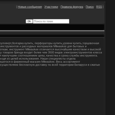
[
Новые сообщения
·
Участники
·
Правила форума
·
Поиск
·
RSS
]
уповерт,болгарка купить, перфораторы купить,уровни купить,торцовочная
 инструментов и расходных материалов Milwaukee для бытовых и
откам, инструмент Milwaukee отличается высочайшим качеством и высокой
у товаров бренда входит более чем 3500 видов электроинструментов класса
ся наилучшим соотношением цены, качества и срока службы инструмента.
ходя из целей использования. Наши специалисты отдела
вшегося в фирменный магазин Milwaukee. Весь ассортимент
осуществляем бесплатную доставку по всей территории Беларуси в сжатые