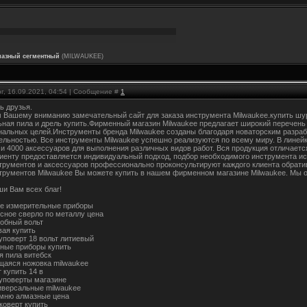
мазный сегментный
(MILWAUKEE)
г, 16.09.2021, 04:54 | Сообщение #
1
ь друзья.
 Вашему вниманию замечательный сайт для заказа инструмента Milwaukee.купить шур
ьная пила и дрель купить.Фирменный магазин Milwaukee предлагает широкий перечень
альных целей.Инструменты бренда Milwaukee созданы благодаря новаторским разраб
ельностью. Все инструменты Milwaukee успешно реализуются по всему миру. В линейк
 и 4000 аксессуаров для выполнения различных видов работ. Вся продукция отличает
иенту предоставляется индивидуальный подход, подбор необходимого инструмента ис
трументов и аксессуаров профессионально проконсультируют каждого клиента обрати
трументов Milwaukee Вы можете купить в нашем фирменном магазине Milwaukee. Мы 
ши Вам всех благ!
е измерительные приборы
усное сверло по металлу цена
обный вольт
вая купить
уповерт 18 вольт литиевый
ные приборы купить
я пила витебск
аяся ножовка milwaukee
 купить 14 в
уповерты магазине
иверсальные milwaukee
амню алмазные цена
коверт купить