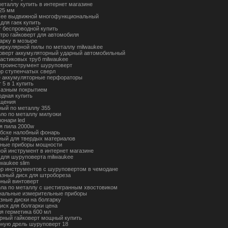
металлу купить в интернет магазине
 25 мм
kee выдвижной многофункциональный
для гаек купить
 беспроводной купить
ктро гайковерт для автомобиля
гарку в мозыре
циркулярной пилы по металлу milwaukee
коверт аккумуляторный ударный автомобильный
ластиковых труб milwaukee
ктроинструмент шуруповерт
ор ступенчатых сверл
 аккумуляторные перфораторы
 5 в 1 купить
мазным покрытием
одная купить
ещения
ный по металлу 355
рло по металлу милуоки
онари led
я пила 2000w
ебске налобный фонарь
ный для твердых материалов
ьные приборы мощности
ной инструмент в интернет магазине
 для шуруповерта milwaukee
waukee slim
ор инструментов с шуруповертом в чемодане
азный диск для штробореза
рный винтоверт
рла по металлу с шестигранным хвостовиком
нальные измерительные приборы
зные диски на болгарку
иск для болгарки цена
ля герметика 600 мл
рный гайковерт мощный купить
рную дрель шуруповерт 18