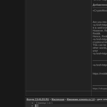
Добавлен
---------------
«CryptoMoo
Are you int
<a href=htt
It is well k
However, Red
Reddit.
Hence, Reddi
<a href=htt
cryptocurre
This can be 
other words
your
<a href=htt
__________
<a href=htt
https://redd
https://vikupa
Форум CS-HLDS.RU
»
Мастерская
»
Изменение клиента cs 1.6
»
диск ал
Страница
1
из
1
1