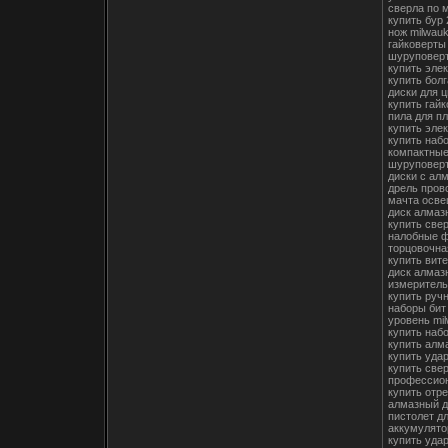
сверла по 
купить бур
нож milwau
гайковерты 
шуруповерт
купить эле
купить бол
диски для 
купить гай
пила для п
купить эле
купить наб
компактные
шуруповерт
диски с ал
дрель пров
мачта осв
диск алмаз
купить све
налобные ф
торцовочна
купить вит
диск алмаз
измерител
купить руч
наборы бит
уровень mil
купить наб
купить алм
купить уда
купить све
профессио
купить отре
алмазный д
пистолет д
аккумулято
купить уда