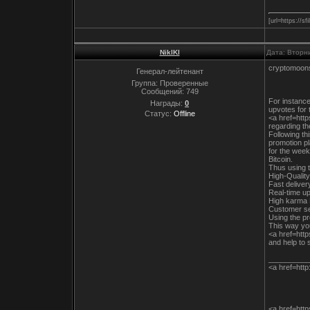
[url=https://s
NiklKl
Дата: Вторни
cryptomoon
Генерал-лейтенант
Группа: Проверенные
Сообщений:
749
For instance
Награды:
0
upvotes for 
Статус:
Offline
<a href=htt
regarding th
Following thi
promotion p
for the week
Bitcoin.
Thus using t
High-Qualit
Fast delive
Real-time up
High karma R
Customer se
Using the pr
This way you
<a href=htt
and help to s
__________
<a href=http
<a href=htt