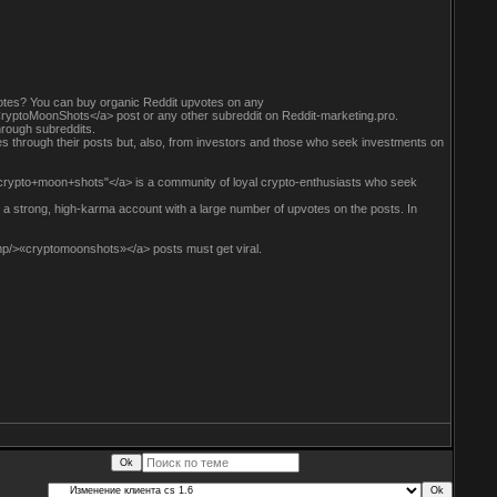
otes? You can buy organic Reddit upvotes on any
ryptoMoonShots</a> post or any other subreddit on Reddit-marketing.pro.
through subreddits.
es through their posts but, also, from investors and those who seek investments on
crypto+moon+shots"</a> is a community of loyal crypto-enthusiasts who seek
a strong, high-karma account with a large number of upvotes on the posts. In
p/>«cryptomoonshots»</a> posts must get viral.