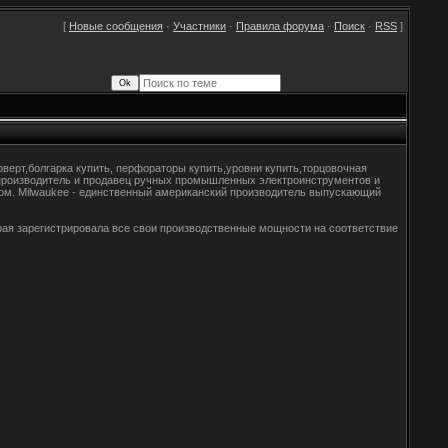
[
Новые сообщения
·
Участники
·
Правила форума
·
Поиск
·
RSS
]
верт,болгарка купить, перфораторы купить,уровни купить,торцовочная
ли производитель и продавец ручных промышленных электроинструментов и
ртом. Milwaukee - единственный американский производитель выпускающий
орая зарегистрировала все свои производственные мощности на соответствие