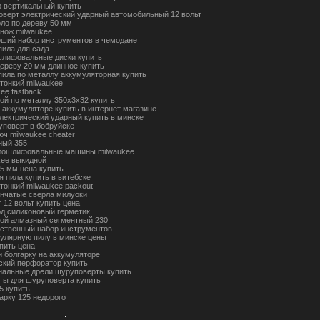
 вертикальный купить
коверт электрический ударный автомобильный 12 вольт
рло по дереву 50 мм
нож milwaukee
оший набор инструментов в чемодане
пила для сада
лифовальные диски купить
дереву 20 мм длинное купить
пила по металлу аккумуляторная купить
 тонкий milwaukee
ee fastback
ной по металлу 350х3х32 купить
а аккумуляторе купить в интернет магазине
электрический ударный купить в минске
уповерт в бобруйске
юч milwaukee cheater
ный 355
глошлифовальные машины milwaukee
kee выкидной
25 мм цена купить
я пила купить в витебске
тонкий milwaukee packout
ончатые сверла милуоки
 12 вольт купить цена
од силиконовый герметик
ной алмазный сегментный 230
ественный набор инструментов
кулярную пилу в минске цены
пить цена
и болгарку на аккумуляторе
ский перфоратор купить
альные дрели шуруповерты купить
ты для шуруповерта купить
5 купить
арку 125 недорого