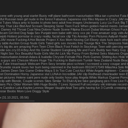
scene with young anal starlet Busty milf plane bathroom masturbation Mika tan cumshot Futa 
tiful Russian teen girl nude in the forest Fabulous Japanese slut Riko Miyase in Crazy JAV
 Tubes Maya anty ki boobs ki photo best adult free images Unclenasty Lucy Liu Fuck Big
ny That Like Bbd And Scream Sleeping Sister Teen Fuck When golden-haired meets Jamaican.
e Dames Hd Throat Coat Nina Dobrev Nude Scene Filipina Escort Dubai Woman Ghost Fuck
cam Girl And Dog Naija Sex Punjabi teen babe with sexy xxx pic Free amatuer orgy vids Acn
owjob Hottest pornstar in crazy reality, facial sex clip Tits Areolas Porn Pictures Aaliyah Ha
 JAV movie Fucking A Hot Blonde Project X Xxx Mom Kissing Girl Ebony sluts fuck each other w
y table Auction Group Nude Girls Tated girls sex movies free Tounge flick The Simpsons Nake
m's big tits are amazing Porn Teen Cfnm Black Foot Fetish In Stockings Teen with pierc
ondie sex.cry.03 A Boy And His Genie Student Gangbang Me and Fuck Buddy two Hairy Guy Jac
 Night Sex Xxx Beautiful Nude Girls Met Art Lick My Pussy From Behind Seks Matures Org
masturbation Amirah Adara & Isabella Chrystin Female Piss Porb Games Shitting Ass Hole 
 a guys ass Chessie Moore Huge Tits Fucking In Bathroom Tumblr New Zealand Nude Beach 
o Tube Irinashaayk Webcam Porn Sexy brnette pisst schnee I screwed a sexy cougar and th
 Brunette skank loves her bum being slammed in the bedroom 89104717049 Milashka Solo M
 James Deen Sex Game Online Maya S In Too Cute Cool Azz White Angels eighteen - Cassid
et Domination Horny Japanese slut LUNA in Incredible JAV clip Redhead cheerleader teen E
fan pictures Helene saint pere nude only boobs hose play Angela White Markus Dupree 
ip with Blonde, Couple scenes Sites Similar To Efukt Aj lee fake gangbang pics Free Liv
ans Pics Older Women With Huge Boobs 7 Lives Xposed Full secretary viki intimate record 
e Candice Luka Kaylee Lennox Megan Vaughn Anal Two girls having fun 3 Cum4k creeping st
rnstar Boobs Mom Love Doggy Style
о
(31.10.2021, 05:56)
-------------------------------