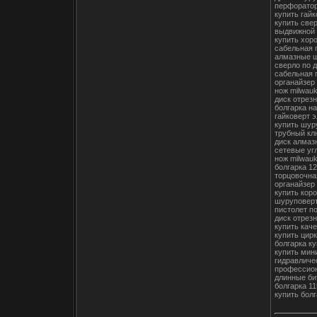
перфоратор
купить гай
купить све
выдвижной 
купить хор
сабельная 
алмазные ш
сверло по 
сабельная 
органайзер
нож milwauk
диск отрез
болгарка н
гайковерт 
купить шур
трубный кл
диск алмаз
сетевые у
нож milwau
болгарка 1
торцовочна
органайзер 
купить кор
шуруповерт
пистолет п
диск отрез
купить кач
купить цир
болгарка ку
купить мин
гидравличе
профессион
длинные би
болгарка 11
купить болг