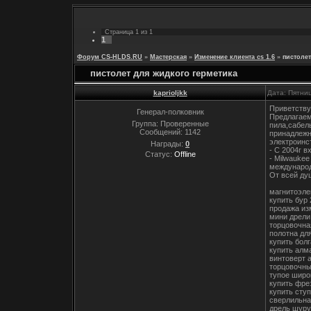
Страница
1
из
1
1
Форум CS-HLDS.RU
»
Мастерская
»
Изменение клиента cs 1.6
»
пистолет
пистолет для жидкого герметика
kaprioljkk
Дата: Пятни
Приветству
Генерал-полковник
Предлагаем
Группа: Проверенные
пила,сабел
Сообщений:
1142
принадлежн
электроинс
Награды:
0
- С 2004г в
Статус:
Offline
- Milwauke
международ
От всей ду
магнитоэле
купить бур
продажа из
мини дрели
торцовочна
полотна дл
купить бол
купить алм
винтоверт 
торцовочны
тупое широ
купить фре
купить сту
сверлильна
дрель шуру