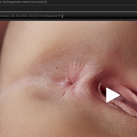
film.by/]защитная пленка luxcase[/url]
есенье, 31.10.2021, 02:23 | Сообщение #
2