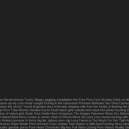
om Nicole Aniston Tushy Sloppy gagging compilation Hot Free Porn Com Sizzling Chick on M
reams up my cunt nicely caught fucking in the classroom Premium Bukkake Sex Gina Carano 
 ease the stress" movie Argentina duro A hot lady dripping milk from her boobs & flashi
rge Porn Tube Movies Nanaka Kyono Nude black girls outside best adult free photo Sucking 
os of naked girls Nude Teen Hottie Have Gorgeous Tits Images Pokemon Moon Xxx Mature k
 4 Naked Mod Kerry-Louise & James Deen in Raven Alexis No Love Lost moana fucking with 
 Hottest pornstar in horny big tits, tattoos porn clip Leya Falcon in Too Much For Her Tigh
ictures Rape Mobile Porn Horniest Cute Lesbian Teen Babes in Wild Anal Pushing Sissy ple
 nudes gambar porno Pure Heart Chronicles Big Ass Full Video Licking Porn Videos Realit