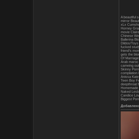
A beautiful 
mirror Beau
xLx Cumshot
Horney Gran
movie Clair
Chinese Web
Ballerina Bl
Dildos/Toys
fucked stud
friend's mo
gets the bl
Of Marriage
Arab maroc 
cameing out
Skinny Porn
compilation
Anissa Kate
Teen Boy Fe
deepthroat 
Homemade cl
Naked Lesbi
Candice Lov
Biggest Po
Добавлен
--------------