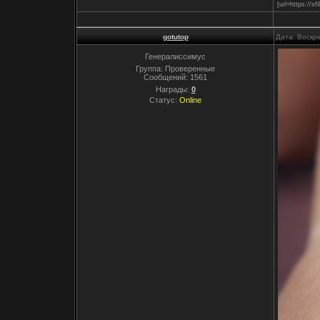
[url=https://s
gotutop
Дата: Воскр
Генералиссимус
Группа: Проверенные
Сообщений:
1561
Награды:
0
Статус:
Online