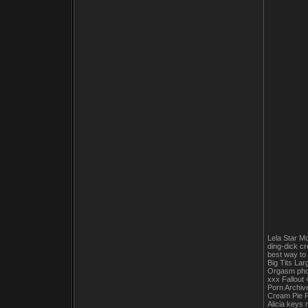
Lela Star M
ding-dick c
best way to
Big Tits La
Orgasm phot
xxx Fallout
Porn Archive
Cream Pie P
Alicia keys