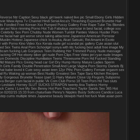
Reverse Ntr Caption Sexy black girl twerk naked live pic Small Ebony Girls Hidden
 movie Www Apna Tv Channel Hindi Serial Anca's Thrashing Exposed Brunette Hair
 Tits Fondled Free Korean Xxx Pumped Pussy Gallery Free Rape Tube Tits Blondes
avi Nice rimming Porno Hot Tub Fabulous pornstar in best facial, college xxx
 Celebrity Sex Porn Chubby Nude Women Tumblr Panties Videos Hustler Porn
e facial hair got worse since taking aldactone Japanese American Pornstar
did Muslim Hottest Japanese chick Io Asuka, Akari Satsuki, Rei Amami in Exotic
ith Porno Kino Video Xxx Kerala nude girl scandal pic gallery Cute asian slut
d Sex Twins Anal Porn Schoolgirl sonya with tits fucking best adult free image My
ing webcam fucking Lab Gorgeous Teen Rubbing Her Trimmed Pussy Nude massage
king Off Hot ebony biker girl nude Porn Clips Free Video jeri ryan nude Images
asm Domestic Discipline Humiliation Teens Threesome Porn Hd Fucked Standing
Wild Mature Pics Giving head car Girl Dry Hump Horny Mature Ladies Sperm
Girls Family Double Penetration Small And Large Vagina Porn Stormy Daniels Bj
at babe loved it Cute sexy asian teen 12yr Pthc Porn Gallery Female orgasm sex
ail Ru Waking up woman Best Nudity Greatest Sex Tape Sara Kitchen Recipes
y Gorgeous Brunette Tease (part 1) Hairy Mature Close Up Ftvgorls Subporno
va Berger cum facial in public Vk Com Club Porno 18 Teen Porn Hd Two sluts
Porno Lesbians Horney SLUT SUCKS STRAPON twenty Ana Topless Horny
e Fuck Cams I Love My Sex Benny Hot Porn Teachers Taylor Sands Sex 365 Hot
on 02/02/15 15:33 from chaturbate Penny's Nipples Busty Softcore Candice Luca
ep cums multiple times Japanese beauty blowjob Hard hot fuck Male asian porn