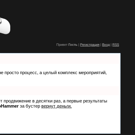
Привет
Гость
|
Регистрация
|
Вход
|
RSS
 не просто процесс, а целый комплекс мероприятий,
ет продвижение в десятки раз, а первые результаты
oHammer
за бустер
вернут деньги.