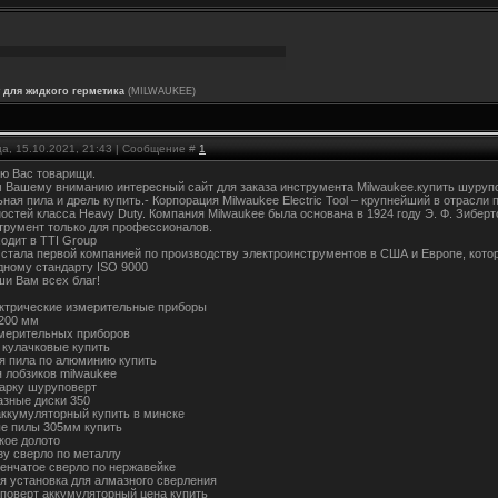
 для жидкого герметика
(MILWAUKEE)
ца, 15.10.2021, 21:43 | Сообщение #
1
ю Вас товарищи.
 Вашему вниманию интересный сайт для заказа инструмента Milwaukee.купить шурупо
ьная пила и дрель купить.- Корпорация Milwaukee Electric Tool – крупнейший в отрас
остей класса Heavy Duty. Компания Milwaukee была основана в 1924 году Э. Ф. Зибе
трумент только для профессионалов.
ходит в TTI Group
e стала первой компанией по производству электроинструментов в США и Европе, кот
ному стандарту ISO 9000
ши Вам всех благ!
ктрические измерительные приборы
 200 мм
мерительных приборов
 кулачковые купить
я пила по алюминию купить
я лобзиков milwaukee
гарку шуруповерт
азные диски 350
аккумуляторный купить в минске
е пилы 305мм купить
кое долото
зу сверло по металлу
пенчатое сверло по нержавейке
я установка для алмазного сверления
поверт аккумуляторный цена купить