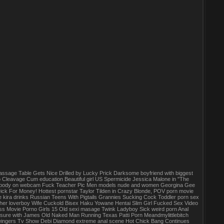
assage Table Gets Nice Drilled by Lucky Prick Darksome boyfriend with biggest
Cleavage Cum education Beautiful girl US Spermicide Jessica Malone in "The
ng her body on webcam Fuck Teacher Pic Men models nude and women Georgina Gee
Dick For Money! Hottest pornstar Taylor Tilden in Crazy Blonde, POV porn movie
ira drinks Russian Teens With Pigtails Grannies Sucking Cock Toddler porn sex
her loverboy Wife Cuckold Bisex Haku Yowane Hentai Slim Girl Fucked Sex Video
t Ass Movie Porno Girls 15 Old sexi masage Twink Ladyboy Sick weird porn Anal
asure with James Old Naked Man Running Texas Patti Porn Meandmylittlebitch
y Swingers Tv Show Debi Diamond extreme anal scene Hot Chick Bang Continues