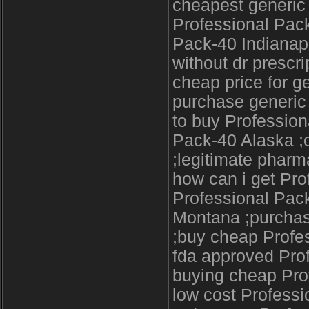
cheapest generic
Professional Pack
Pack-40 Indianapo
without dr prescr
cheap price for g
purchase generic
to buy Profession
Pack-40 Alaska ;
;legitimate phar
how can i get Pro
Professional Pack
Montana ;purchas
;buy cheap Profes
fda approved Pro
buying cheap Pro
low cost Profess