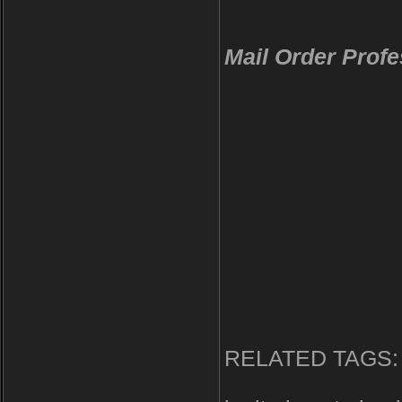
Professional P
Professional Pa
Mail Order Profe
Professional P
Professional Pac
Professional Pa
RELATED TAGS: