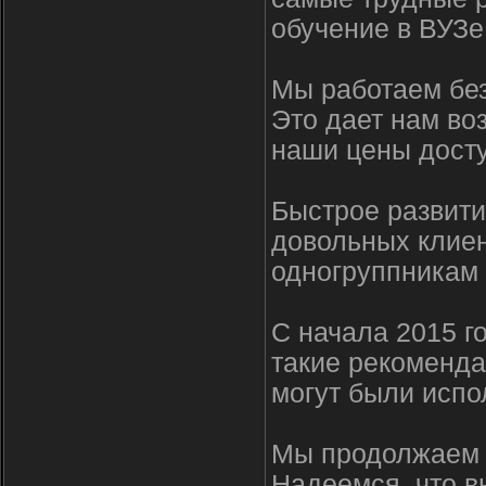
обучение в ВУЗе
Мы работаем без
Это дает нам во
наши цены досту
Быстрое развити
довольных клиен
одногруппникам 
С начала 2015 г
такие рекоменда
могут были испо
Мы продолжаем р
Надеемся, что в