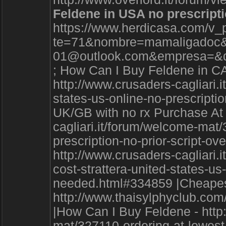
Feldene in USA no prescript
https://www.herdicasa.com/v_p
te=71&nombre=mamaligadoc&
01@outlook.com&empresa=&di
; How Can I Buy Feldene in C
http://www.crusaders-cagliari.
states-us-online-no-prescripti
UK/GB with no rx Purchase At 
cagliari.it/forum/welcome-mat/
prescription-no-prior-script-o
http://www.crusaders-cagliari.
cost-strattera-united-states-us
needed.html#334859 |Cheapes
http://www.thaisylphyclub.c
|How Can I Buy Feldene - http
mat/327110-ordering-at-lowest