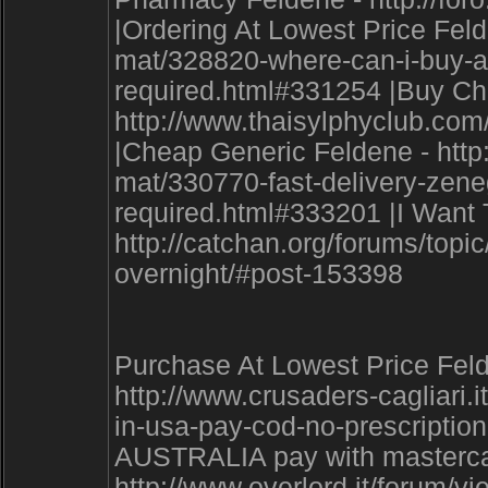
|Ordering At Lowest Price Feld
mat/328820-where-can-i-buy-ara
required.html#331254 |Buy Ch
http://www.thaisylphyclub.c
|Cheap Generic Feldene - http
mat/330770-fast-delivery-zenegr
required.html#333201 |I Want 
http://catchan.org/forums/topic
overnight/#post-153398
Purchase At Lowest Price Fel
http://www.crusaders-cagliari
in-usa-pay-cod-no-prescription
AUSTRALIA pay with mastercar
http://www.overlord.it/forum/