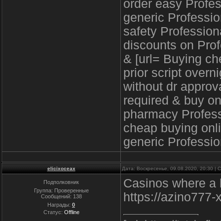
order easy Profes
generic Professio
safety Profession
discounts on Prof
& [url= Buying c
prior script overn
without dr approv
required & buy on
pharmacy Profess
cheap buying onli
generic Professio
elicixoceax
Дата: Воскресенье, 09.08.2020, 20:30 |
Casinos where a l
Подполковник
Группа: Проверенные
https://azino777-
Сообщений:
138
Награды:
0
Статус:
Offline