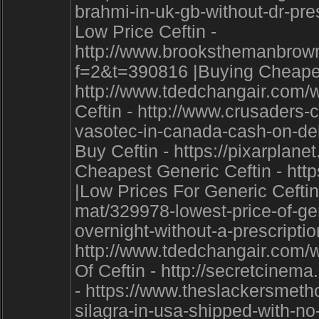
brahmi-in-uk-gb-without-dr-pre
Low Price Ceftin -
http://www.brooksthemanbrown
f=2&t=390816 |Buying Cheapes
http://www.tdedchangair.com/
Ceftin - http://www.crusaders-
vasotec-in-canada-cash-on-de
Buy Ceftin - https://pixarpla
Cheapest Generic Ceftin - ht
|Low Prices For Generic Ceftin
mat/329978-lowest-price-of-gen
overnight-without-a-prescripti
http://www.tdedchangair.com/
Of Ceftin - http://secretcine
- https://www.theslackersmet
silagra-in-usa-shipped-with-no