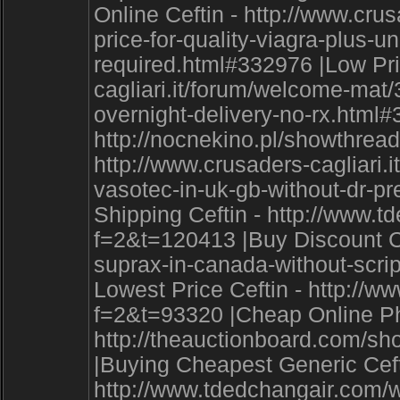
Online Ceftin - http://www.cru
price-for-quality-viagra-plus-u
required.html#332976 |Low Pric
cagliari.it/forum/welcome-mat/
overnight-delivery-no-rx.html#
http://nocnekino.pl/showthread
http://www.crusaders-cagliari
vasotec-in-uk-gb-without-dr-pr
Shipping Ceftin - http://www.
f=2&t=120413 |Buy Discount Cef
suprax-in-canada-without-scri
Lowest Price Ceftin - http://
f=2&t=93320 |Cheap Online Ph
http://theauctionboard.com/
|Buying Cheapest Generic Ceft
http://www.tdedchangair.com