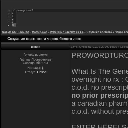
Страница
4
из
4
«
1
2
3
4
Форум CS-HLDS.RU
»
Мастерская
»
Изменение клиента cs 1.6
»
Создание цветного и черно-бе
Создание цветного и черно-белого лого
tolikkk
Дата: Суббота, 01.08.2020, 15:07 | Соо
PROWORDTUR
Генералиссимус
Группа: Проверенные
Сообщений:
6731
Награды:
1
What Is The Gene
Статус:
Offline
overnight no rx 
c.o.d. no prescrip
no prior prescri
a canadian pharm
c.o.d. without pre
ENTER HERE! SA