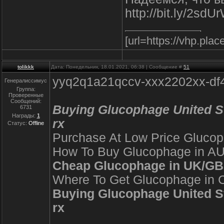
http://bit.ly/2s
[url=https://vhp.plac
tolikkk
Дата: Понедельник, 18.01.2021, 06:38 | Сообщение #
51
yyq2q1a21qccv-xxx2202xx-df
Генералиссимус
Группа:
Проверенные
Сообщений:
Buying Glucophage United Stat
6731
Награды:
1
rx
Статус:
Offline
Purchase At Low Price Glucoph
How To Buy Glucophage in AUS
Cheap Glucophage in UK/GB n
Where To Get Glucophage in C
Buying Glucophage United Stat
rx