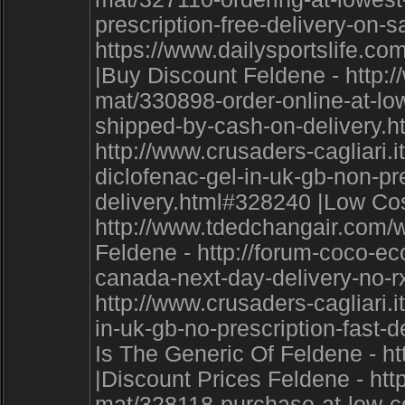
prescription-free-delivery-on-
https://www.dailysportslife.
|Buy Discount Feldene - http:/
mat/330898-order-online-at-low
shipped-by-cash-on-delivery.
http://www.crusaders-cagliari.
diclofenac-gel-in-uk-gb-non-pr
delivery.html#328240 |Low Cos
http://www.tdedchangair.com/
Feldene - http://forum-coco-ec
canada-next-day-delivery-no-rx
http://www.crusaders-cagliari
in-uk-gb-no-prescription-fast-
Is The Generic Of Feldene - 
|Discount Prices Feldene - htt
mat/328118-purchase-at-low-co