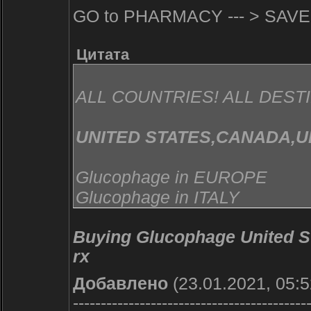
GO to PHARMACY --- > SAVE
Цитата
ALL COUNTRIES! ALL DEST
UNITED STATES,CANADA,U
Glucophage in EUROPE
Glucophage in ITALY
Glucophage in FRANCE
Buying Glucophage United Stat
Glucophage in SPAIN
rx
Glucophage in GERMANY
Glucophage in IRELAND
Добавлено
(23.01.2021, 05:5
Glucophage in NEW ZEALAN
------------------------------------------