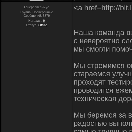
<a href=http://
Генералиссимус
Группа: Проверенные
Сообщений:
3879
Награды:
0
Статус:
Offline
Наша команда вы
с невероятно с
мы смогли помоч
Мы стремимся ок
стараемся улучш
проходят тестир
проводится ежем
техническая дор
Мы беремся за в
радостью выполн
самые трудные р