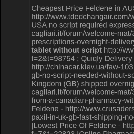
Cheapest Price Feldene in A
http://www.tdedchangair.com/
USA no script required express
cagliari.it/forum/welcome-mat
prescriptions-overnight-delive
tablet without script
http://w
f=2&t=98754 ; Quiqly Delivery 
http://chinacar.kiev.ua/faw-1
gb-no-script-needed-without-s
Kingdom (GB) shipped overnigh
cagliari.it/forum/welcome-mat
from-a-canadian-pharmacy-with
Feldene - http://www.crusader
paxil-in-uk-gb-fast-shipping-n
|Lowest Price Of Feldene - htt
f=7&t=22823 |Online Pharmac