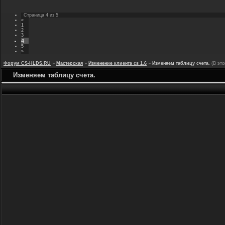
Страница
4
из
5
«
1
2
3
4
5
»
Форум CS-HLDS.RU
»
Мастерская
»
Изменение клиента cs 1.6
»
Изменяем таблицу счета.
(В эт
Изменяем таблицу счета.