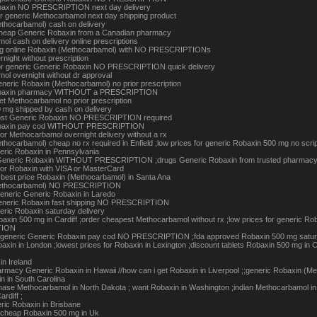
baxin NO PRESCRIPTION next day delivery
or generic Methocarbamol next day shipping product
thocarbamol) cash on delivery
cheap Generic Robaxin from a Canadian pharmacy
l cash on delivery online prescriptions
ng online Robaxin (Methocarbamol) with NO PRESCRIPTIONs
night without prescription
for generic Generic Robaxin NO PRESCRIPTION quick delivery
ol overnight without dr approval
eneric Robaxin (Methocarbamol) no prior prescription
obaxin pharmacy WITHOUT a PRESCRIPTION
et Methocarbamol no prior prescription
 mg shipped by cash on delivery
cost Generic Robaxin NO PRESCRIPTION required
baxin pay cod WITHOUT PRESCRIPTION
for Methocarbamol overnight delivery without a rx
hocarbamol) cheap no rx required in Enfield ;low prices for generic Robaxin 500 mg no scrip
eric Robaxin in Pennsylvania
 Generic Robaxin WITHOUT PRESCRIPTION ;drugs Generic Robaxin from trusted pharmac
 for Robaxin with VISA or MasterCard
 best price Robaxin (Methocarbamol) in Santa Ana
ethocarbamol) NO PRESCRIPTION
eneric Generic Robaxin in Laredo
eneric Robaxin fast shipping NO PRESCRIPTION
eric Robaxin saturday delivery
baxin 500 mg in Cardiff ;order cheapest Methocarbamol without rx ;low prices for generic R
TION
e generic Generic Robaxin pay cod NO PRESCRIPTION ;fda approved Robaxin 500 mg saturda
axin in London ;lowest prices for Robaxin in Lexington ;discount tablets Robaxin 500 mg in C
in Ireland
armacy Generic Robaxin in Hawaii //how can i get Robaxin in Liverpool ;;generic Robaxin (M
n in South Carolina
hase Methocarbamol in North Dakota ; want Robaxin in Washington ;indian Methocarbamol in U
rdiff ;
ric Robaxin in Brisbane
e cheap Robaxin 500 mg in Uk