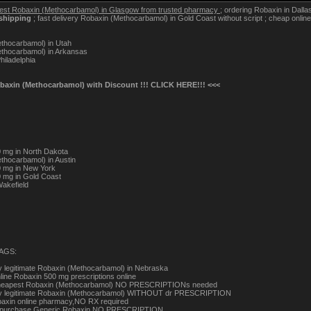
est Robaxin (Methocarbamol) in Glasgow from trusted pharmacy
; ordering Robaxin in Dalla
shipping
; fast delivery Robaxin (Methocarbamol) in Gold Coast without script ; cheap onlin
thocarbamol) in Utah
thocarbamol) in Arkansas
hiladelphia
baxin (Methocarbamol) with Discount !!! CLICK HERE!!! <<<
 mg in North Dakota
thocarbamol) in Austin
 mg in New York
 mg in Gold Coast
Wakefield
AGS:
y legitimate Robaxin (Methocarbamol) in Nebraska
line Robaxin 500 mg prescriptions online
heapest Robaxin (Methocarbamol) NO PRESCRIPTIONs needed
uy legitimate Robaxin (Methocarbamol) WITHOUT dr PRESCRIPTION
axin online pharmacy,NO RX required
i purchase Generic Robaxin NO PRESCRIPTION