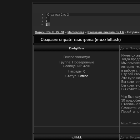
Страница
2
из
2
«
1
2
Форум CS-HLDS.RU
»
Мастерская
»
Изменение клиента cs 1.6
»
Создаем 
Создаем спрайт выстрела (muzzleflash)
Dadgilfew
Дата: Понед
Имеется же
Генералиссимус
Тогда предл
Группа: Проверенные
Мы поможе
Сообщений:
4201
интернет-м
в работе с
Награды:
0
Сделай сво
Статус:
Offline
Это курс н
Вы хотите 
Вы хотите 
Вы хотите и
Что Вы пол
30 подробн
Стабильная
Сможете на
Перейти по 
https://t.m
tolikkk
Дата: Вторни