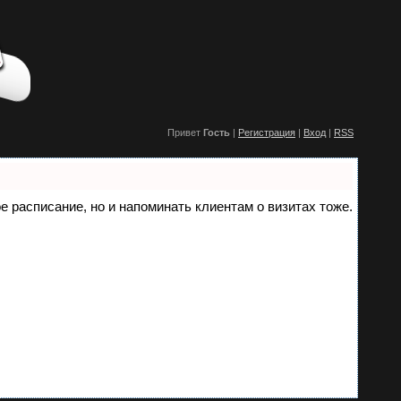
Привет
Гость
|
Регистрация
|
Вход
|
RSS
ое расписание, но и напоминать клиентам о визитах тоже.