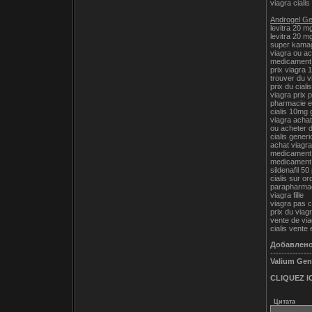
viagra cialis
Androgel Gen
levitra 20 mg
levitra 20 m
super kama
viagra ou ac
medicament q
prix viagra
trouver du v
prix du cial
viagra prix 
pharmacie en
cialis 10mg 
viagra achat
ou acheter d
cialis gener
achat viagr
medicament 
medicament 
sildenafil 50 
cialis sur o
parapharmaci
viagra fille
viagra pas c
prix du via
vente de vi
cialis vente 
Добавлен
---------------
Valium Gene
CLIQUEZ IC
Цитата