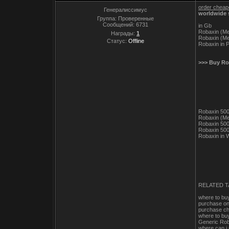
order cheap
Генералиссимус
worldwide 
Группа: Проверенные
Сообщений:
6731
in Gb
Robaxin (Me
Награды:
1
Robaxin (Me
Статус:
Offline
Robaxin in P
>>> Buy Ro
Robaxin 500
Robaxin (Me
Robaxin 500
Robaxin 500
Robaxin in 
RELATED T
where to bu
purchase on
purchase c
where to b
Generic Rob
where can 