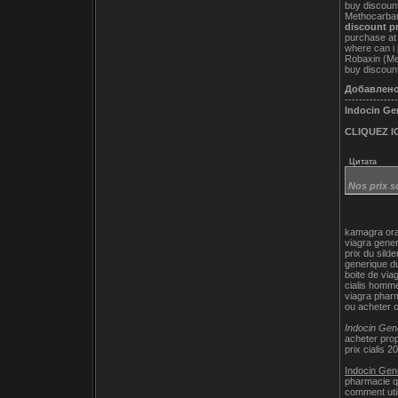
buy discount
Methocarba
discount p
purchase a
where can i
Robaxin (Me
buy discou
Добавлен
---------------
Indocin Ge
CLIQUEZ IC
Цитата
Nos prix s
kamagra ora
viagra gene
prix du silden
generique du
boite de via
cialis homm
viagra pharm
ou acheter c
Indocin Gen
acheter pro
prix cialis 
Indocin Gen
pharmacie q
comment utili