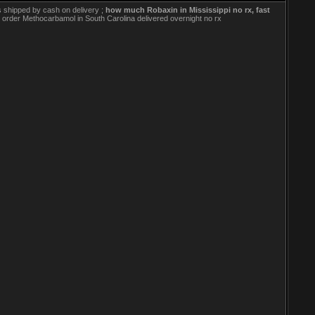
s shipped by cash on delivery ;
how much Robaxin in Mississippi no rx, fast
e order Methocarbamol in South Carolina delivered overnight no rx