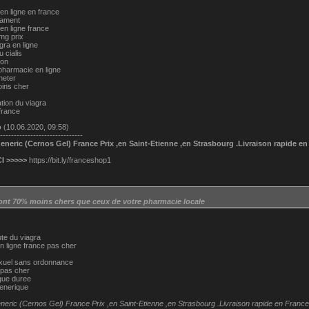
en ligne en france
cament
en ligne france
mg prix
gra en ligne
 cialis
ion
harmacie en ligne
heter
oins cher
ation du viagra
 france
о
(10.06.2020, 09:58)
------------------------------
neric (Cernos Gel) France Prix ,en Saint-Etienne ,en Strasbourg .Livraison rapide en
I >>>>>
https://bit.ly/franceshop1
ont 70% moins chers que ceux de votre pharmacie locale
te du viagra
n ligne france pas cher
exuel sans ordonnance
a pas cher
gue duree
generique
eric (Cernos Gel) France Prix ,en Saint-Etienne ,en Strasbourg .Livraison rapide en France!