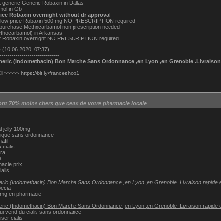
 generic Generic Robaxin in Dallas
mol in Gb
rice Robaxin overnight without dr approval
t low price Robaxin 500 mg NO PRESCRIPTION required
 purchase Methocarbamol non prescription needed
thocarbamol) in Arkansas
nt Robaxin overnight NO PRESCRIPTION required
о
(10.06.2020, 07:37)
------------------------------
neric (Indomethacin) Bon Marche Sans Ordonnance ,en Lyon ,en Grenoble .Livraison 
I >>>>>
https://bit.ly/franceshop1
ont 70% moins chers que ceux de votre pharmacie locale
l jelly 100mg
rique sans ordonnance
afil
 cialis
gra
e
acie prix
ialis
eric (Indomethacin) Bon Marche Sans Ordonnance ,en Lyon ,en Grenoble .Livraison rapide e
pecia
20mg en pharmacie
eric (Indomethacin) Bon Marche Sans Ordonnance ,en Lyon ,en Grenoble .Livraison rapide e
ui vend du cialis sans ordonnance
ser cialis