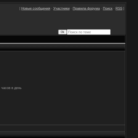
[
Новые сообщения
·
Участники
·
Правила форума
·
Поиск
·
RSS
]
 часов в день