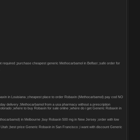
t required ;purchase cheapest generic Methocarbamol in Belfast ;safe order for
y
obaxin in Louisiana ;cheapest place to order Robaxin (Methocarbamol) pay cod NO
y delivery ;Methocarbamol from a usa pharmacy without a prescription
olorado ;where to buy Robaxin for sale online ;where do i get Generic Robaxin in
ethocarbamol) in Melbourne ;buy Robaxin 500 mg in New Jersey ;order with low
tah ;best price Generic Robaxin in San Francisco ;i want with discount Generic