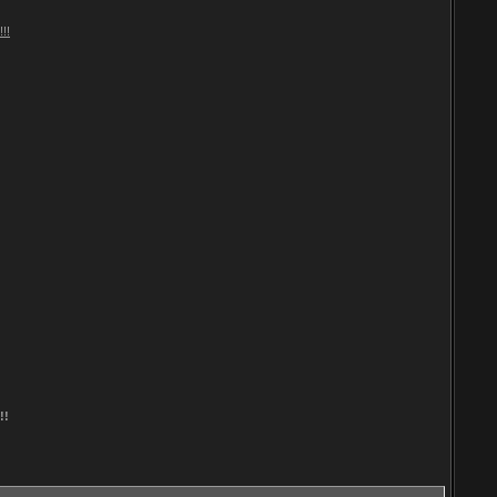
!!
!!