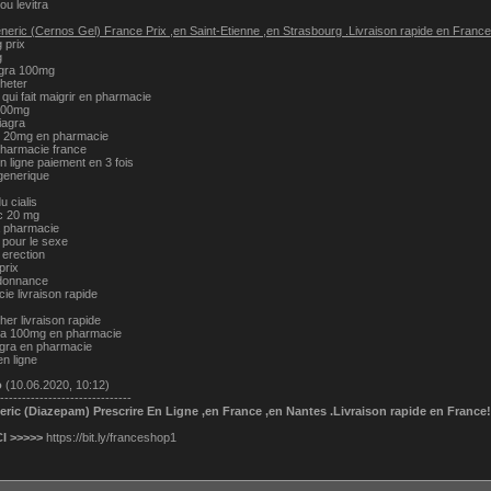
 ou levitra
eric (Cernos Gel) France Prix ,en Saint-Etienne ,en Strasbourg .Livraison rapide en France!
 prix
g
gra 100mg
heter
ui fait maigrir en pharmacie
 100mg
iagra
is 20mg en pharmacie
pharmacie france
 ligne paiement en 3 fois
generique
u cialis
ic 20 mg
a pharmacie
pour le sexe
erection
prix
rdonnance
e livraison rapide
her livraison rapide
gra 100mg en pharmacie
agra en pharmacie
en ligne
о
(10.06.2020, 10:12)
------------------------------
ric (Diazepam) Prescrire En Ligne ,en France ,en Nantes .Livraison rapide en France!
I >>>>>
https://bit.ly/franceshop1