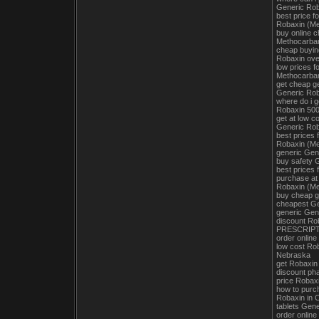
Generic Ro
best price f
Robaxin (Me
buy online 
Methocarbamo
cheap buyi
Robaxin over
low prices 
Methocarbam
get cheap g
Generic R
where do i g
Robaxin 500
get at low 
Generic Ro
best prices 
Robaxin (Met
generic Gen
buy safety
best prices
purchase at
Robaxin (M
buy cheap g
cheapest G
generic Gen
discount Ro
PRESCRIP
order onlin
low cost Rob
Nebraska
get Robaxin 
discount ph
price Robaxi
how to purc
Robaxin in Ca
tablets Gene
order onlin