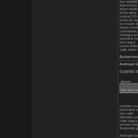
buy tadalafil
pharmacies 
pfizer medi
achat tabac 
xenical 120 
vente de via
ou trouver du
temps erect
commande p
kamagra ac
xenical le m
test viagra
contre indic
cialis online
Добавлен
---------------
Androgel Ge
CLIQUEZ IC
Цитата
Nos prix s
combien cou
pharmacie e
prix cialis
stimulant s
cialis viagr
erection lon
finasteride 
Androgel Gen