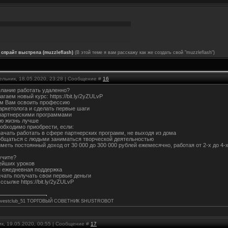
спрайт выстрела (muzzleflash)
(В этой теме я вам расскажу как же создать свой "muzzleflash")
ельник, 18.05.2020, 23:28 | Сообщение #
16
лание работать удаленно?
агаем новый курс: https://bit.ly/2yZULvP
м Вам освоить профессию
аркетолога и сделать первые шаги
 партнерскими программами
ю жизнь лучше
еобходимо приобрести, если:
начать работать в сфере партнерских программ, не выходя из дома
общаться с людьми заниматься творческой деятельностью
меть постоянный доход от 30 000 до 300 000 рублей ежемесячно, работая от 2-х до 4-х
учите?
ейших уроков
 ежедневная поддержка
чать получать свои первые деньги
ссылке https://bit.ly/2yZULvP
e/Investclub_51 ТОРГОВЫЙ СОВЕТНИК SHUSTROBOT
к, 19.05.2020, 00:55 | Сообщение #
17