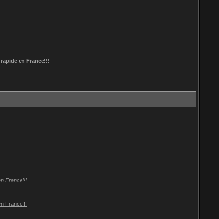
rapide en France!!!
n France!!!
n France!!!