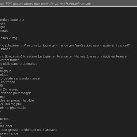
ont 70% moins chers que ceux de votre pharmacie locale
 ordonnance prix
agra
agra
ancais
l
cialis 20mg
ic (Diazepam) Prescrire En Ligne ,en France ,en Nantes .Livraison rapide en France!!!
 france
ic (Diazepam) Prescrire En Ligne ,en France ,en Nantes .Livraison rapide en France!!!
ternet france
du cialis sans ordonnance
mg
belgique
erique
prostate sans ordonnance
 en france
20
son 24 heures
efficace pour maigrir
ime
gles en prenant la pilule
izer 100 mg prix
prix en pharmacie
x
nternet
unt
pas cher
pour grossir rapidement en pharmacie
ra en france
r