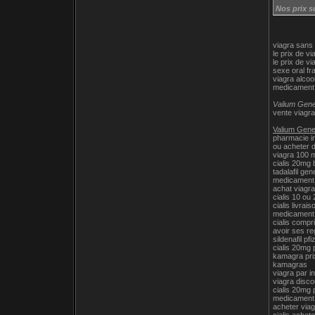
Nos prix s
viagra sans
le prix de vi
le prix de vi
sexe oral fr
viagra alcoo
medicament 
Valium Gener
vente viagra
Valium Gener
pharmacie in
ou acheter 
viagra 100 
cialis 20mg 
tadalafil gen
medicament 
achat viagra
cialis 10 ou 
cialis livrai
medicament 
cialis compr
avoir ses re
sildenafil pf
cialis 20mg 
kamagra pri
kamagras
viagra par i
viagra disco
cialis 20mg 
medicament 
acheter viag
cialis achete