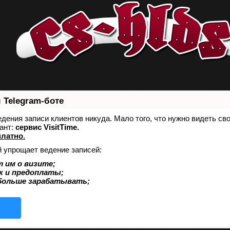
 Telegram-боте
ведения записи клиентов никуда. Мало того, что нужно видеть св
ант:
сервис VisitTime.
платно
.
й упрощает ведение записей:
 им о визите;
к и предоплаты;
больше зарабатывать;