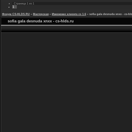
Страница
1
из
1
1
Форум CS-HLDS.RU
»
Мастерская
»
Изменение клиента cs 1.6
»
sofia gala desnuda xnxx - cs-hl
sofia gala desnuda xnxx - cs-hlds.ru