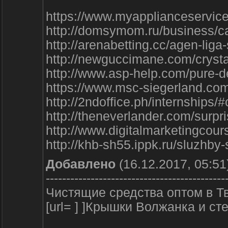
https://www.myapplianceservic
http://domsymom.ru/business/c
http://arenabetting.cc/agen-li
http://newguccimane.com/crystal
http://www.asp-help.com/pure
https://www.msc-siegerland.c
http://2ndoffice.ph/internship
http://theneverlander.com/sur
http://www.digitalmarketingco
http://khb-sh55.ippk.ru/sluzhb
Добавлено
(16.12.2017, 05:51
--------------------------------------------
Чистящие средства оптом в Т
[url= ] ]Крышки Волжанка и сте