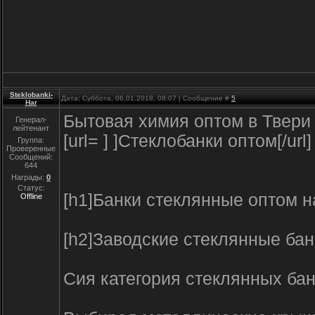
Steklobanki-
Дата: Суббота, 06.01.2018, 08:07 | Сообщение #
5
Har
Бытовая химия оптом в Твери
Генерал-
лейтенант
[url= ] ]Стеклобанки оптом[/url]
Группа:
Проверенные
Сообщений:
644
Награды:
0
Статус:
[h1]Банки стеклянные оптом на
Offline
[h2]Заводские стеклянные банк
Сия категория стеклянных бан