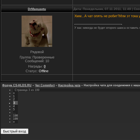
DrMapuaptu
Дата: Понедельник, 07.11.2011, 11:49 | С
Хмм...А чат опять не робит?Или эт тока 
У вас никогда не будет второго шанса оставить 
Рядовой
Группа: Проверенные
Сообщений:
10
Награды:
0
Статус:
Offline
Форум CS-HLDS.RU
»
Чат Commfort
»
Настройка чата
»
Настройка чата для соединения с на
Страница
3
из
199
«
1
2
3
4
5
…
198
199
»