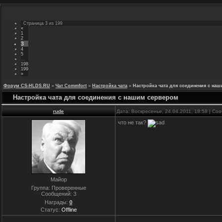
Страница
3
из
199
«
1
2
3
4
5
…
198
199
»
Форум CS-HLDS.RU
»
Чат Commfort
»
Настройка чата
»
Настройка чата для соединения с на
Настройка чата для соединения с нашим сервером
rude
Дата: Воскресенье, 24.04.2011, 18:58 | С
что не так?
Майор
Группа: Проверенные
Сообщений:
3
Награды:
0
Статус:
Offline