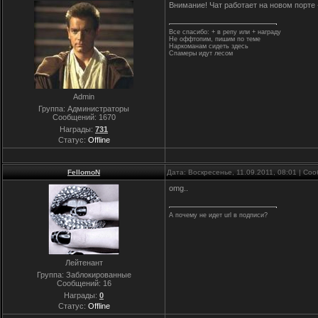
Внимание! Чат работает на новом порте
Все спасибо: + в репу или + награду
Не оффтопим, пишим по теме
Наркоманам сидеть здесь
Спамеры идут лесом
Admin
Группа: Администраторы
Сообщений:
1670
Награды:
731
Статус:
Offline
FellomoN
Дата: Воскресенье, 11.09.2011, 08:01 | С
omg..
А почему не идет url в подписи?
Лейтенант
Группа: Заблокированные
Сообщений:
16
Награды:
0
Статус:
Offline