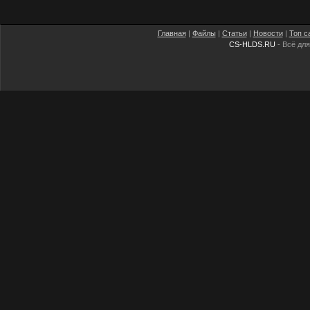
Главная
|
Файлы
|
Статьи
|
Новости
|
Топ с
CS-HLDS.RU
- Всё для