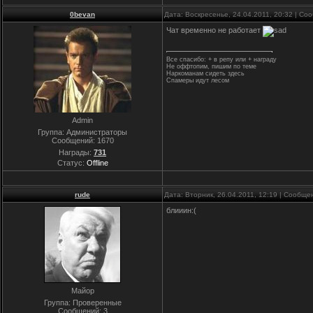
0bevan
Дата: Воскресенье, 24.04.2011, 20:32 | С
Чат временно не работает
Все спасибо: + в репу или + награду
Не оффтопим, пишим по теме
Наркоманам сидеть здесь
Спамеры идут лесом
Admin
Группа: Администраторы
Сообщений:
1670
Награды:
731
Статус:
Offline
rude
Дата: Вторник, 26.04.2011, 12:19 | Сообщ
блииин:(
Майор
Группа: Проверенные
Сообщений:
3