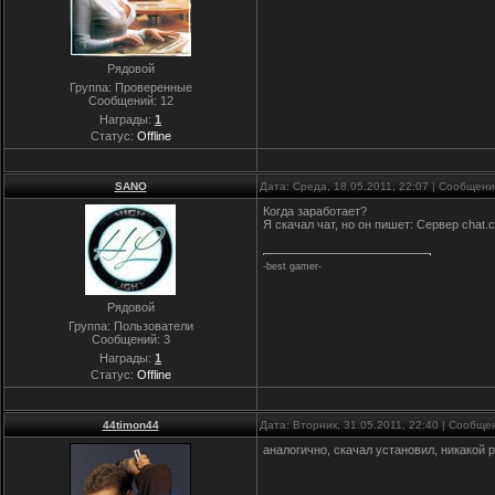
Рядовой
Группа: Проверенные
Сообщений:
12
Награды:
1
Статус:
Offline
SANO
Дата: Среда, 18.05.2011, 22:07 | Сообщен
Когда заработает?
Я скачал чат, но он пишет: Сервер chat.c
-best gamer-
Рядовой
Группа: Пользователи
Сообщений:
3
Награды:
1
Статус:
Offline
44timon44
Дата: Вторник, 31.05.2011, 22:40 | Сообщ
аналогично, скачал установил, никакой р