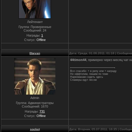
Лейтенант
Группа: Проверенные
Сообщений:
24
Награды:
1
Статус:
Offline
0bevan
Дата: Среда, 01.06.2011, 01:18 | Сообщен
44timon44
, примерно через месяц чат 
Все спасибо: + в репу или + награду
Не оффтопим, пишим по теме
Наркоманам сидеть здесь
Спамеры идут лесом
Admin
Группа: Администраторы
Сообщений:
1670
Награды:
731
Статус:
Offline
socket
Дата: Вторник, 05.07.2011, 16:35 | Сообщ