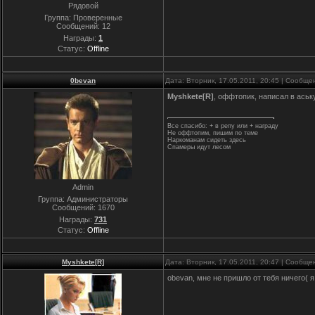
Рядовой
Группа: Проверенные
Сообщений:
12
Награды:
1
Статус:
Offline
0bevan
Дата: Вторник, 17.05.2011, 20:45 | Сообщ
Myshkete[R]
, оффтопик, написал в ась
Все спасибо: + в репу или + награду
Не оффтопим, пишим по теме
Наркоманам сидеть здесь
Спамеры идут лесом
Admin
Группа: Администраторы
Сообщений:
1670
Награды:
731
Статус:
Offline
Myshkete[R]
Дата: Вторник, 17.05.2011, 20:47 | Сообщ
obevan, мне не пришло от тебя ничего( 