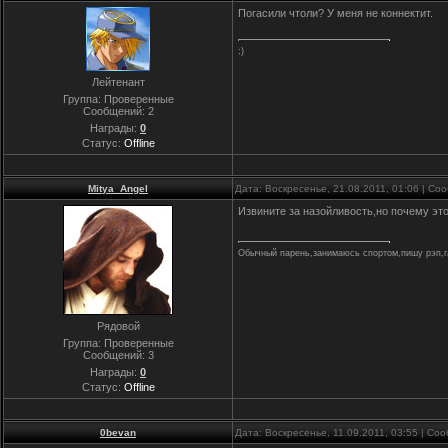
Погасили чтоли? У меня не коннектит.
;)
Лейтенант
Группа: Проверенные
Сообщений:
2
Награды:
0
Статус:
Offline
Mitya_Angel
Дата: Воскресенье, 21.08.2011, 01:06 | С
Извините за назойливость,но почему это
Обычный парень,занимаюсь спортом,пишу рэп,г
Рядовой
Группа: Проверенные
Сообщений:
3
Награды:
0
Статус:
Offline
0bevan
Дата: Воскресенье, 11.09.2011, 03:55 | С