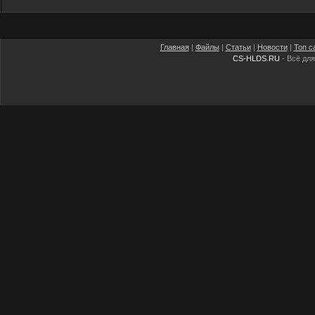
Главная
|
Файлы
|
Статьи
|
Новости
|
Топ с
CS-HLDS.RU
- Всё для