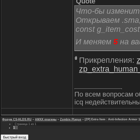
Quote
Что-бы изменит
Открываем .sma,
const g_item_cos
И меняем
5
на ва
Прикрепления:
zp_extra_human
По всем вопросам о
icq недействительны
Форум CS-HLDS.RU
»
AMXX плагины
»
Zombie Plague
»
[ZP] Extra Item : Anti-Infection Armor 1
Страница
1
из
1
1