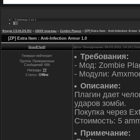
Страница
1
из
1
1
Форум CS-HLDS.RU
»
AMXX плагины
»
Zombie Plague
»
[ZP] Extra Item : Anti-Infection Armor 1
[ZP] Extra Item : Anti-Infection Armor 1.0
GravEYarD
Дата: Понедельник, 09.05.2011, 14:14 | С
Требования:
Генерал-лейтенант
Группа: Проверенные
- Мод: Zombie Pl
Сообщений:
686
Награды:
77
- Модули: Amxmo
Статус:
Offline
Описание:
Плагин дает чело
ударов зомби.
Покупка через Ext
Стоимость: 5 am
Примечание: