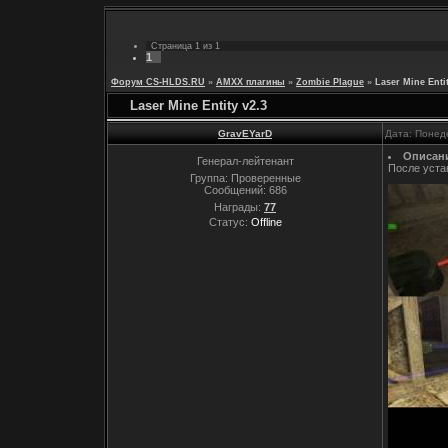
Страница
1
из
1
1
Форум CS-HLDS.RU
»
AMXX плагины
»
Zombie Plague
»
Laser Mine Entit
Laser Mine Entity v2.3
GravEYarD
Дата: Понед
Описан
Генерал-лейтенант
После уста
Группа: Проверенные
Сообщений:
686
Награды:
77
Статус:
Offline