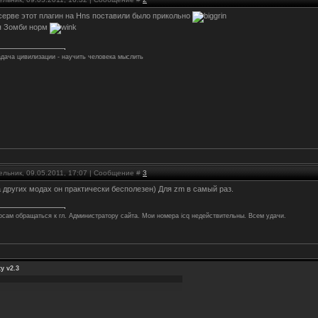
 серве этот плагин на Hns поставили было прикольно
ля Зомби норм
дача цивилизации - научить человека мыслить
ельник, 09.05.2011, 17:07 | Сообщение #
3
а других модах он практически бесполезен) Для zm в самый раз.
осам обращаться к гл. Администратору сайта. Мои номера icq недействительны. Всем удачи.
y v2.3