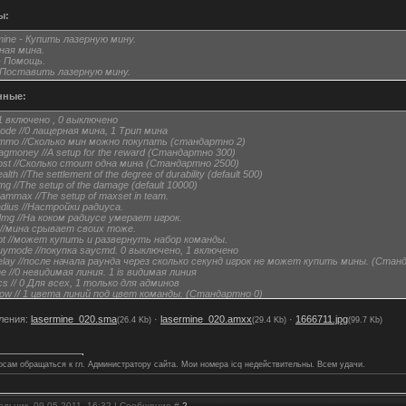
ы:
mine - Купить лазерную мину.
рная мина.
 - Помощь.
- Поставить лазерную мину.
нные:
 1 включено , 0 выключено
ode //0 лащерная мина, 1 Трип мина
mmo //Сколько мин можно покупать (стандартно 2)
agmoney //A setup for the reward (Стандартно 300)
ost //Сколько стоит одна мина (Стандартно 2500)
lth //The settlement of the degree of durability (default 500)
g //The setup of the damage (default 10000)
ammax //The setup of maxset in team.
dius //Настройки радиуса.
mg //На коком радиусе умерает игрок.
 //мина срывает своих тоже.
bt //может купить и развернуть набор команды.
ymode //покупка saycmd. 0 выключено, 1 включено
lay //после начала раунда через сколько секунд игрок не может купить мины. (Стан
ne //0 невидимая линия. 1 is видимая линия
s // 0 Для всех, 1 только для админов
ow // 1 цвета линий под цвет команды. (Стандартно 0)
dmode //способ команды. (0 is +USE key, 1 is bind, 2 is each)
ления:
lasermine_020.sma
·
lasermine_020.amxx
·
1666711.jpg
(26.4 Kb)
(29.4 Kb)
(99.7 Kb)
осам обращаться к гл. Администратору сайта. Мои номера icq недействительны. Всем удачи.
ельник, 09.05.2011, 16:32 | Сообщение #
2