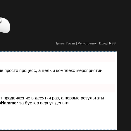
Привет
Гость
|
Регистрация
|
Вход
|
RSS
 не просто процесс, а целый комплекс мероприятий,
ет продвижение в десятки раз, а первые результаты
oHammer
за бустер
вернут деньги.