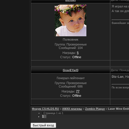
Я играл на
А так он д
Важнейшая за
Полковник
Группа: Проверенные
Сообщений:
104
Награды:
5
Статус:
Offline
GravEYarD
Дата: Понед
Diz-Lan
, Н
Генерал-лейтенант
Группа: Проверенные
Сообщений:
686
По всем вопр
Награды:
77
Статус:
Offline
Форум CS-HLDS.RU
»
AMXX плагины
»
Zombie Plague
»
Laser Mine Entit
Страница
1
из
1
1