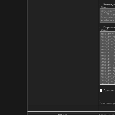
Команд
Quote
/buy_laser
/lm - Лазе
/lasermine
+setlaser 
Переме
Quote
amx_ltm //
amx_ltm_m
amx_ltm_a
amx_ltm_fr
amx_ltm_c
amx_ltm_hea
amx_ltm_dm
amx_ltm_te
amx_ltm_ra
amx_ltm_rd
amx_ltm_ff
amx_ltm_c
amx_ltm_bu
amx_ltm_de
amx_ltm_li
amx_ltm_ac
amx_ltm_gl
amx_ltm_cm
Прикреп
По всем вопр
Diz-Lan
Дата: Понед