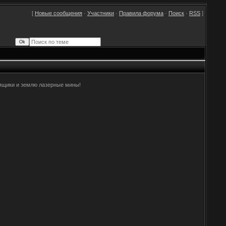
[
Новые сообщения
·
Участники
·
Правила форума
·
Поиск
·
RSS
]
 ящики и землю лазерные мины!