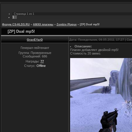
Страница
1
из
1
1
Форум CS-HLDS.RU
»
AMXX плагины
»
Zombie Plague
»
[ZP] Dual mp5!
[ZP] Dual mp5!
GravEYarD
Дата: Понедельник, 09.05.2011, 17:27 | С
Описание:
Генерал-лейтенант
Плагин добавляет двойной mp5!
Группа: Проверенные
Стоимость 20 аммо.
Сообщений:
686
Награды:
77
Статус:
Offline