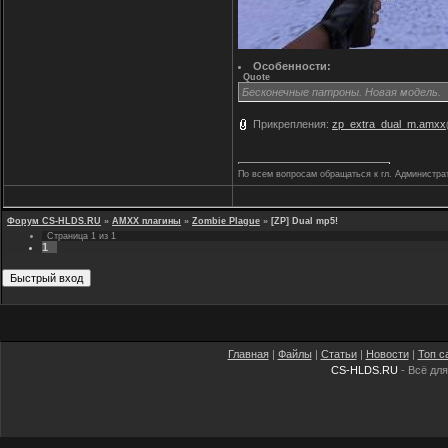
Особенности:
Quote
Бесконечные патроны. Новая модель.
Прикрепления:
zp_extra_dual_m.amxx
По всем вопросам обращаться к гл. Администра
Форум CS-HLDS.RU
»
AMXX плагины
»
Zombie Plague
»
[ZP] Dual mp5!
Страница
1
из
1
1
Главная
|
Файлы
|
Статьи
|
Новости
|
Топ с
CS-HLDS.RU
- Всё для