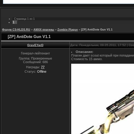
Страница
1
из
1
1
Форум CS-HLDS.RU
»
AMXX плагины
»
Zombie Plague
»
[ZP] AntiDote Gun V1.1
[ZP] AntiDote Gun V1.1
GravEYarD
Дата: Понедельник, 09.05.2011, 17:52 | С
Описание:
Генерал-лейтенант
Плагин дает scout который при попадани
Группа: Проверенные
Стоимость 15 аммо.
Сообщений:
686
Награды:
77
Статус:
Offline