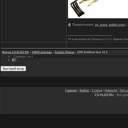
Прикрепления:
zp_extra_antido.sma
(1.
По всем вопросам обращаться к гл. Администра
Форум CS-HLDS.RU
»
AMXX плагины
»
Zombie Plague
»
[ZP] AntiDote Gun V1.1
Страница
1
из
1
1
Главная
|
Файлы
|
Статьи
|
Новости
|
Топ с
CS-HLDS.RU
- Всё для