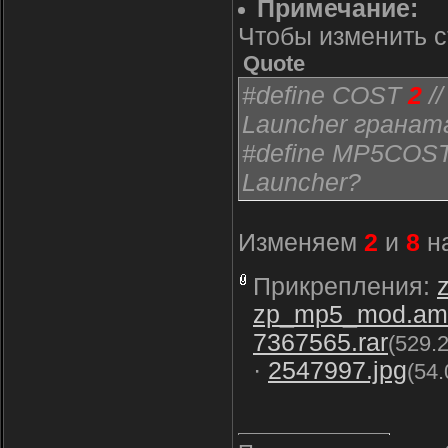
Примечание:
за убийство с г
Чтобы изменить с
zp_mp5m203_reloa
Quote
выстрелами?
#define COST
2
/
zp_mp5m203_remo
Launcher гранат
выстрела гранат
#define MP5COS
Launcher?
Изменяем
2
и
8
на
Прикрепления:
zp_mp5_mod.am
7367565.rar
(529.
·
2547997.jpg
(54.