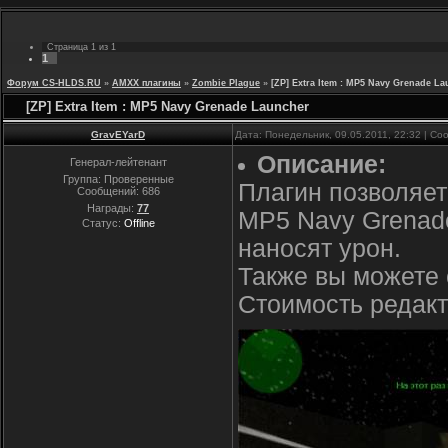
Страница
1
из
1
1
Форум CS-HLDS.RU
»
AMXX плагины
»
Zombie Plague
»
[ZP] Extra Item : MP5 Navy Grenade L
[ZP] Extra Item : MP5 Navy Grenade Launcher
GravEYarD
Дата: Понедельник, 09.05.2011, 22:32 | С
Описание:
Генерал-лейтенант
Группа: Проверенные
Плагин позволяет
Сообщений:
686
Награды:
77
MP5 Navy Grenade
Статус:
Offline
наносят урон.
Также вы можете 
Стоимость редакт