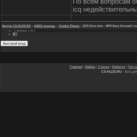
По всем вопросам о
icq недействительны
Форум CS-HLDS.RU
»
AMXX плагины
»
Zombie Plague
»
[ZP] Extra Item : MP5 Navy Grenade L
Страница
1
из
1
1
Главная
|
Файлы
|
Статьи
|
Новости
|
Топ с
CS-HLDS.RU
- Всё для