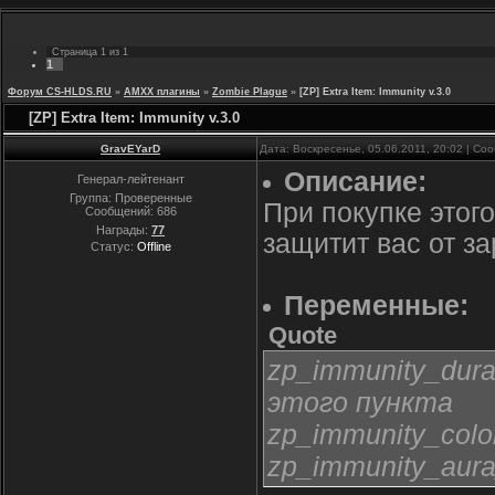
Страница
1
из
1
1
Форум CS-HLDS.RU
»
AMXX плагины
»
Zombie Plague
»
[ZP] Extra Item: Immunity v.3.0
[ZP] Extra Item: Immunity v.3.0
GravEYarD
Дата: Воскресенье, 05.06.2011, 20:02 | С
Описание:
Генерал-лейтенант
Группа: Проверенные
При покупке этого
Сообщений:
686
Награды:
77
защитит вас от за
Статус:
Offline
Переменные:
Quote
zp_immunity_dura
этого пункта
zp_immunity_color 
zp_immunity_aura