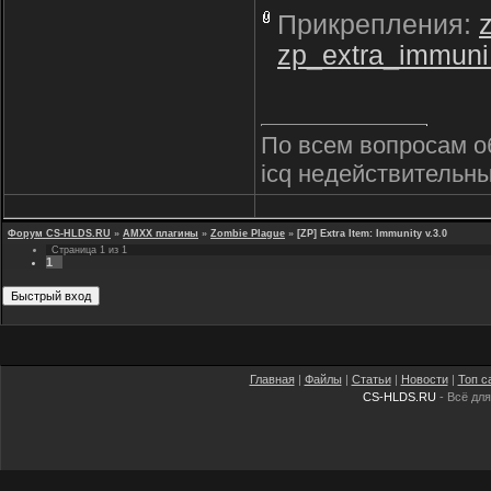
Прикрепления:
zp_extra_immun
По всем вопросам о
icq недействительны
Форум CS-HLDS.RU
»
AMXX плагины
»
Zombie Plague
»
[ZP] Extra Item: Immunity v.3.0
Страница
1
из
1
1
Главная
|
Файлы
|
Статьи
|
Новости
|
Топ с
CS-HLDS.RU
- Всё для